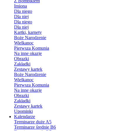
Z Bombikiem
Imiona
Dla niego
Dla niej
Dla niego
Dla niej
Kartki, karnety
Boże Narodzenie
Wielkanoc
Pierwsza Komunia
Na inne okazje
Obrazki
Zakładki
Zestawy kartek
Boże Narodzenie
Wielkanoc
Pierwsza Komunia
Na inne okazje
Obrazki
Zakładki
Zestawy kartek
Upominki
Kalendarze
Terminarze duże A5
Terminarze średnie B6