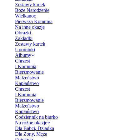
Zestawy kartek
Boże Narodzenie
Wielkanoc
Pierwsza Komunia
Na inne okazje
Obrazki
Zakładki
Zestawy kartek
Upominki
Albumy
Chrzest
I Komunia
Bierzmowanie
Małżeństwo
Kapłaństwo
Chrzest
I Komunia
Bierzmowanie
Małżeństwo
Kapłaństwo
Codziennik na biurko
Na różne okazje
Dla Babci, Dziadka
Dla Żony, Męża
Dziękuję