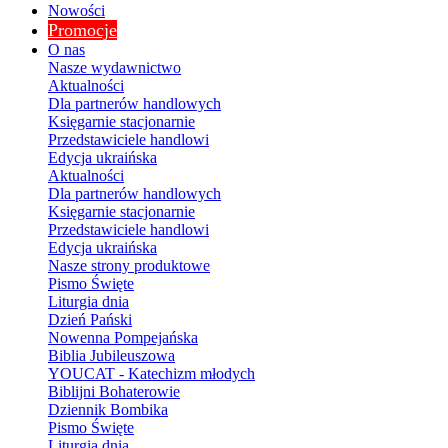
Nowości
Promocje
O nas
Nasze wydawnictwo
Aktualności
Dla partnerów handlowych
Księgarnie stacjonarnie
Przedstawiciele handlowi
Edycja ukraińska
Aktualności
Dla partnerów handlowych
Księgarnie stacjonarnie
Przedstawiciele handlowi
Edycja ukraińska
Nasze strony produktowe
Pismo Święte
Liturgia dnia
Dzień Pański
Nowenna Pompejańska
Biblia Jubileuszowa
YOUCAT - Katechizm młodych
Biblijni Bohaterowie
Dziennik Bombika
Pismo Święte
Liturgia dnia