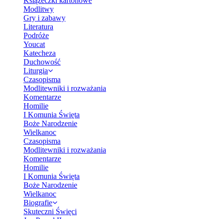
Książeczki kartonowe
Modlitwy
Gry i zabawy
Literatura
Podróże
Youcat
Katecheza
Duchowość
Liturgia
Czasopisma
Modlitewniki i rozważania
Komentarze
Homilie
I Komunia Święta
Boże Narodzenie
Wielkanoc
Czasopisma
Modlitewniki i rozważania
Komentarze
Homilie
I Komunia Święta
Boże Narodzenie
Wielkanoc
Biografie
Skuteczni Święci