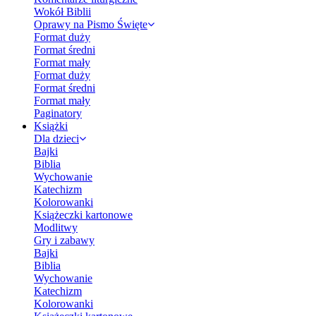
Wokół Biblii
Oprawy na Pismo Święte
Format duży
Format średni
Format mały
Format duży
Format średni
Format mały
Paginatory
Książki
Dla dzieci
Bajki
Biblia
Wychowanie
Katechizm
Kolorowanki
Książeczki kartonowe
Modlitwy
Gry i zabawy
Bajki
Biblia
Wychowanie
Katechizm
Kolorowanki