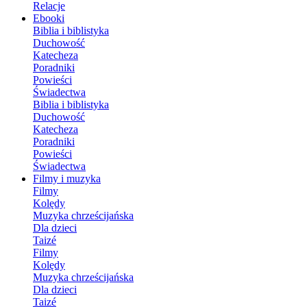
Relacje
Ebooki
Biblia i biblistyka
Duchowość
Katecheza
Poradniki
Powieści
Świadectwa
Biblia i biblistyka
Duchowość
Katecheza
Poradniki
Powieści
Świadectwa
Filmy i muzyka
Filmy
Kolędy
Muzyka chrześcijańska
Dla dzieci
Taizé
Filmy
Kolędy
Muzyka chrześcijańska
Dla dzieci
Taizé