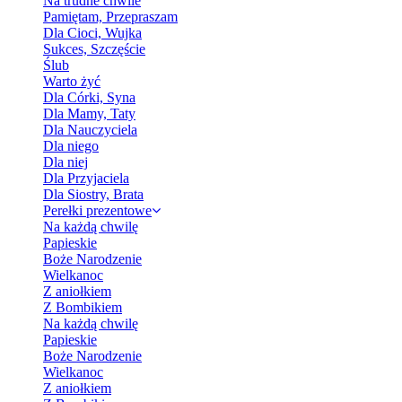
Na trudne chwile
Pamiętam, Przepraszam
Dla Cioci, Wujka
Sukces, Szczęście
Ślub
Warto żyć
Dla Córki, Syna
Dla Mamy, Taty
Dla Nauczyciela
Dla niego
Dla niej
Dla Przyjaciela
Dla Siostry, Brata
Perełki prezentowe
Na każdą chwilę
Papieskie
Boże Narodzenie
Wielkanoc
Z aniołkiem
Z Bombikiem
Na każdą chwilę
Papieskie
Boże Narodzenie
Wielkanoc
Z aniołkiem