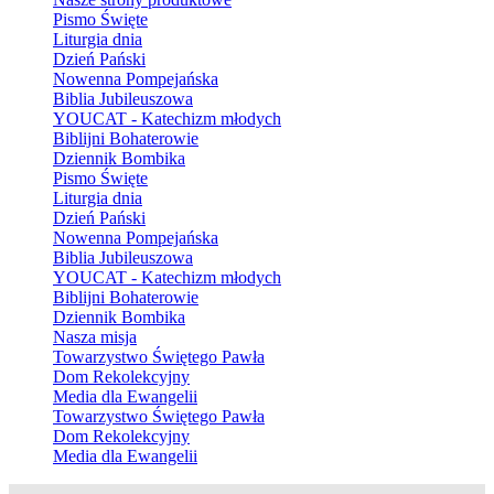
Pismo Święte
Liturgia dnia
Dzień Pański
Nowenna Pompejańska
Biblia Jubileuszowa
YOUCAT - Katechizm młodych
Biblijni Bohaterowie
Dziennik Bombika
Pismo Święte
Liturgia dnia
Dzień Pański
Nowenna Pompejańska
Biblia Jubileuszowa
YOUCAT - Katechizm młodych
Biblijni Bohaterowie
Dziennik Bombika
Nasza misja
Towarzystwo Świętego Pawła
Dom Rekolekcyjny
Media dla Ewangelii
Towarzystwo Świętego Pawła
Dom Rekolekcyjny
Media dla Ewangelii