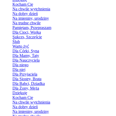
Kocham Cię
Na chwile wytchnienia
Na dobry dzień
Na imieniny, urodziny
Na trudne chwile
Pamiętam, Przepraszam
Dla Cioci, Wujka
Sukces, Szczęście
Ślub
Warto żyć
Dla Córki, Syna
Dla Mamy, Taty
Dla Nauczyciela
Dla niego
Dla niej
Dla Przyjaciela
Dla Siostry, Brata
Dla Babci, Dziadka
Dla Żony, Męża
Dziękuję
Kocham Cię
Na chwile wytchnienia
Na dobry dzień
Na imieniny, urodziny