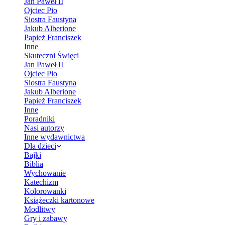
Jan Paweł II
Ojciec Pio
Siostra Faustyna
Jakub Alberione
Papież Franciszek
Inne
Skuteczni Święci
Jan Paweł II
Ojciec Pio
Siostra Faustyna
Jakub Alberione
Papież Franciszek
Inne
Poradniki
Nasi autorzy
Inne wydawnictwa
Dla dzieci
Bajki
Biblia
Wychowanie
Katechizm
Kolorowanki
Książeczki kartonowe
Modlitwy
Gry i zabawy