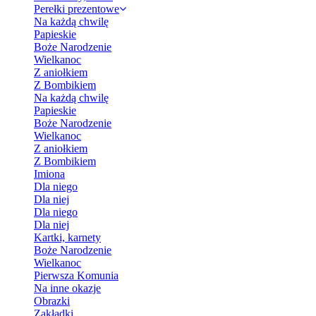
Perełki prezentowe
Na każdą chwilę
Papieskie
Boże Narodzenie
Wielkanoc
Z aniołkiem
Z Bombikiem
Na każdą chwilę
Papieskie
Boże Narodzenie
Wielkanoc
Z aniołkiem
Z Bombikiem
Imiona
Dla niego
Dla niej
Dla niego
Dla niej
Kartki, karnety
Boże Narodzenie
Wielkanoc
Pierwsza Komunia
Na inne okazje
Obrazki
Zakładki