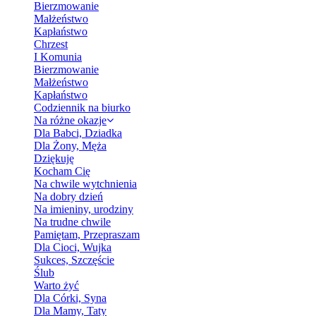
Bierzmowanie
Małżeństwo
Kapłaństwo
Chrzest
I Komunia
Bierzmowanie
Małżeństwo
Kapłaństwo
Codziennik na biurko
Na różne okazje
Dla Babci, Dziadka
Dla Żony, Męża
Dziękuję
Kocham Cię
Na chwile wytchnienia
Na dobry dzień
Na imieniny, urodziny
Na trudne chwile
Pamiętam, Przepraszam
Dla Cioci, Wujka
Sukces, Szczęście
Ślub
Warto żyć
Dla Córki, Syna
Dla Mamy, Taty