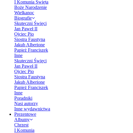
I Komunia Święta
Boże Narodzenie
Wielkanoc
Biografie
Skuteczni Święci
Jan Paweł II
Ojciec Pio
Siostra Faustyna
Jakub Alberione
Papież Franciszek
Inne
Skuteczni Święci
Jan Paweł II
Ojciec Pio
Siostra Faustyna
Jakub Alberione
Papież Franciszek
Inne
Poradniki
Nasi autorzy
Inne wydawnictwa
Prezentowe
Albumy
Chrzest
I Komunia