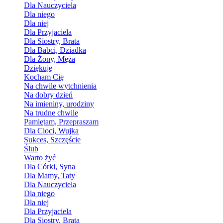
Dla Nauczyciela
Dla niego
Dla niej
Dla Przyjaciela
Dla Siostry, Brata
Dla Babci, Dziadka
Dla Żony, Męża
Dziękuję
Kocham Cię
Na chwile wytchnienia
Na dobry dzień
Na imieniny, urodziny
Na trudne chwile
Pamiętam, Przepraszam
Dla Cioci, Wujka
Sukces, Szczęście
Ślub
Warto żyć
Dla Córki, Syna
Dla Mamy, Taty
Dla Nauczyciela
Dla niego
Dla niej
Dla Przyjaciela
Dla Siostry, Brata