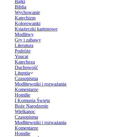
Bajki
Biblia
Wychowanie
Katechizm
Kolorowanki
Książeczki kartonowe
Modlitwy
Gry i zabawy
Literatura
Podróże
Youcat
Katecheza
Duchowość
Liturgia
Czasopisma
Modlitewniki i rozważania
Komentarze
Homilie
I Komunia Święta
Boże Narodzenie
Wielkanoc
Czasopisma
Modlitewniki i rozważania
Komentarze
Homilie