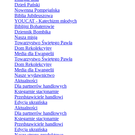
Dzień Pański
Nowenna Pompejańska
Biblia Jubileuszowa
YOUCAT - Katechizm młodych
Biblijni Bohaterowie
Dziennik Bombika
Nasza misja
Towarzystwo Świętego Pawła
Dom Rekolekcyjny
Media dla Ewangelii
Towarzystwo Świętego Pawła
Dom Rekolekcyjny
Media dla Ewangelii
Nasze wydawnictwo
Aktualności
Dla partnerów handlowych
Księgarnie stacjonarnie
Przedstawiciele handlowi
Edycja ukraińska
Aktualności
Dla partnerów handlowych
Księgarnie stacjonarnie
Przedstawiciele handlowi
Edycja ukraińska
Nasze strony produktowe