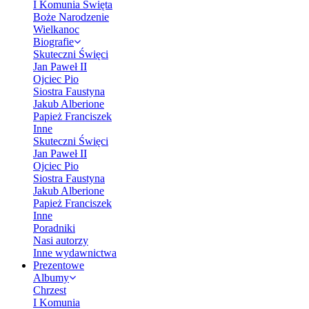
I Komunia Święta
Boże Narodzenie
Wielkanoc
Biografie
Skuteczni Święci
Jan Paweł II
Ojciec Pio
Siostra Faustyna
Jakub Alberione
Papież Franciszek
Inne
Skuteczni Święci
Jan Paweł II
Ojciec Pio
Siostra Faustyna
Jakub Alberione
Papież Franciszek
Inne
Poradniki
Nasi autorzy
Inne wydawnictwa
Prezentowe
Albumy
Chrzest
I Komunia