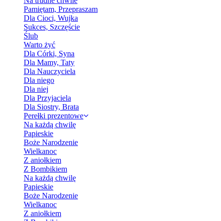
Na trudne chwile
Pamiętam, Przepraszam
Dla Cioci, Wujka
Sukces, Szczęście
Ślub
Warto żyć
Dla Córki, Syna
Dla Mamy, Taty
Dla Nauczyciela
Dla niego
Dla niej
Dla Przyjaciela
Dla Siostry, Brata
Perełki prezentowe
Na każdą chwilę
Papieskie
Boże Narodzenie
Wielkanoc
Z aniołkiem
Z Bombikiem
Na każdą chwilę
Papieskie
Boże Narodzenie
Wielkanoc
Z aniołkiem