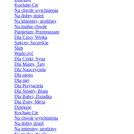
Kocham Cię
Na chwile wytchnienia
Na dobry dzień
Na imieniny, urodziny
Na trudne chwile
Pamiętam, Przepraszam
Dla Cioci, Wujka
Sukces, Szczęście
Ślub
Warto żyć
Dla Córki, Syna
Dla Mamy, Taty
Dla Nauczyciela
Dla niego
Dla niej
Dla Przyjaciela
Dla Siostry, Brata
Dla Babci, Dziadka
Dla Żony, Męża
Dziękuję
Kocham Cię
Na chwile wytchnienia
Na dobry dzień
Na imieniny, urodziny