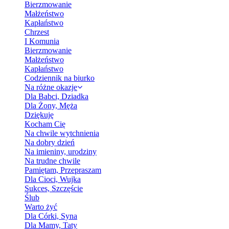
Bierzmowanie
Małżeństwo
Kapłaństwo
Chrzest
I Komunia
Bierzmowanie
Małżeństwo
Kapłaństwo
Codziennik na biurko
Na różne okazje
Dla Babci, Dziadka
Dla Żony, Męża
Dziękuję
Kocham Cię
Na chwile wytchnienia
Na dobry dzień
Na imieniny, urodziny
Na trudne chwile
Pamiętam, Przepraszam
Dla Cioci, Wujka
Sukces, Szczęście
Ślub
Warto żyć
Dla Córki, Syna
Dla Mamy, Taty