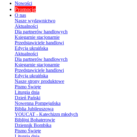
Nowości
Promocje
O nas
Nasze wydawnictwo
Aktualności
Dla partnerów handlowych
Księgarnie stacjonarnie
Przedstawiciele handlowi
Edycja ukraińska
Aktualności
Dla partnerów handlowych
Księgarnie stacjonarnie
Przedstawiciele handlowi
Edycja ukraińska
Nasze strony produktowe
Pismo Święte
Liturgia dnia
Dzień Pański
Nowenna Pompejańska
Biblia Jubileuszowa
YOUCAT - Katechizm młodych
Biblijni Bohaterowie
Dziennik Bombika
Pismo Święte
Liturgia dnia