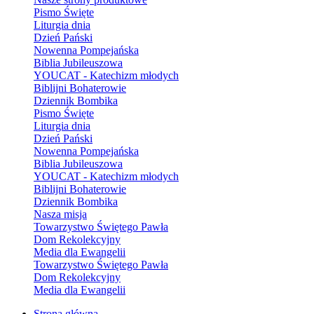
Pismo Święte
Liturgia dnia
Dzień Pański
Nowenna Pompejańska
Biblia Jubileuszowa
YOUCAT - Katechizm młodych
Biblijni Bohaterowie
Dziennik Bombika
Pismo Święte
Liturgia dnia
Dzień Pański
Nowenna Pompejańska
Biblia Jubileuszowa
YOUCAT - Katechizm młodych
Biblijni Bohaterowie
Dziennik Bombika
Nasza misja
Towarzystwo Świętego Pawła
Dom Rekolekcyjny
Media dla Ewangelii
Towarzystwo Świętego Pawła
Dom Rekolekcyjny
Media dla Ewangelii
Strona główna