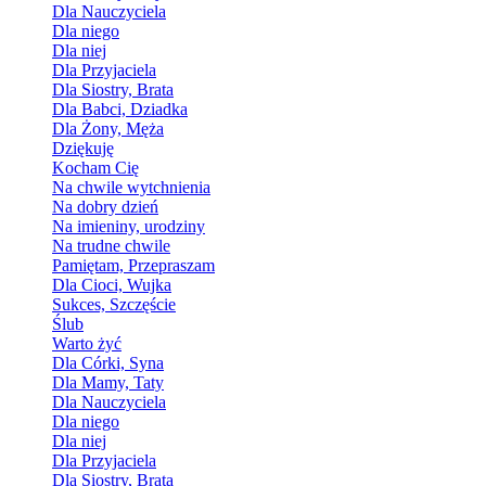
Dla Nauczyciela
Dla niego
Dla niej
Dla Przyjaciela
Dla Siostry, Brata
Dla Babci, Dziadka
Dla Żony, Męża
Dziękuję
Kocham Cię
Na chwile wytchnienia
Na dobry dzień
Na imieniny, urodziny
Na trudne chwile
Pamiętam, Przepraszam
Dla Cioci, Wujka
Sukces, Szczęście
Ślub
Warto żyć
Dla Córki, Syna
Dla Mamy, Taty
Dla Nauczyciela
Dla niego
Dla niej
Dla Przyjaciela
Dla Siostry, Brata