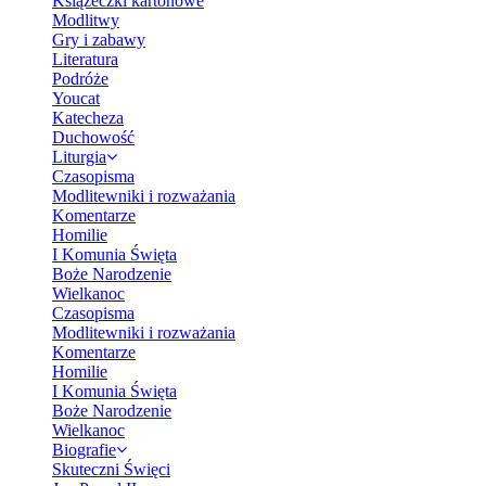
Książeczki kartonowe
Modlitwy
Gry i zabawy
Literatura
Podróże
Youcat
Katecheza
Duchowość
Liturgia
Czasopisma
Modlitewniki i rozważania
Komentarze
Homilie
I Komunia Święta
Boże Narodzenie
Wielkanoc
Czasopisma
Modlitewniki i rozważania
Komentarze
Homilie
I Komunia Święta
Boże Narodzenie
Wielkanoc
Biografie
Skuteczni Święci