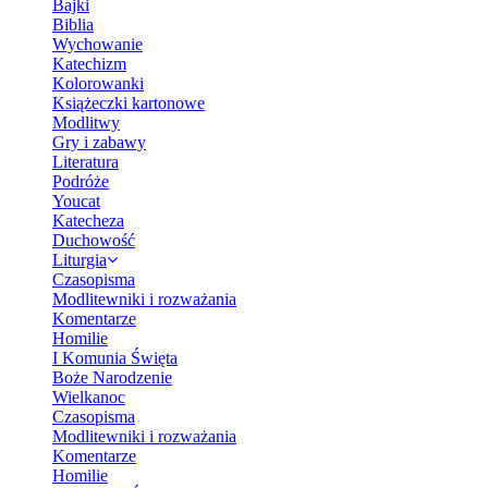
Bajki
Biblia
Wychowanie
Katechizm
Kolorowanki
Książeczki kartonowe
Modlitwy
Gry i zabawy
Literatura
Podróże
Youcat
Katecheza
Duchowość
Liturgia
Czasopisma
Modlitewniki i rozważania
Komentarze
Homilie
I Komunia Święta
Boże Narodzenie
Wielkanoc
Czasopisma
Modlitewniki i rozważania
Komentarze
Homilie