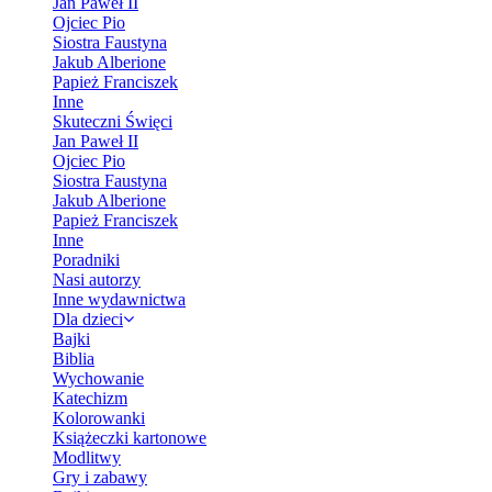
Jan Paweł II
Ojciec Pio
Siostra Faustyna
Jakub Alberione
Papież Franciszek
Inne
Skuteczni Święci
Jan Paweł II
Ojciec Pio
Siostra Faustyna
Jakub Alberione
Papież Franciszek
Inne
Poradniki
Nasi autorzy
Inne wydawnictwa
Dla dzieci
Bajki
Biblia
Wychowanie
Katechizm
Kolorowanki
Książeczki kartonowe
Modlitwy
Gry i zabawy