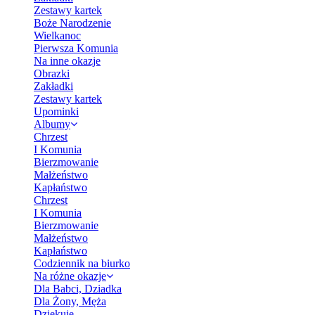
Zestawy kartek
Boże Narodzenie
Wielkanoc
Pierwsza Komunia
Na inne okazje
Obrazki
Zakładki
Zestawy kartek
Upominki
Albumy
Chrzest
I Komunia
Bierzmowanie
Małżeństwo
Kapłaństwo
Chrzest
I Komunia
Bierzmowanie
Małżeństwo
Kapłaństwo
Codziennik na biurko
Na różne okazje
Dla Babci, Dziadka
Dla Żony, Męża
Dziękuję