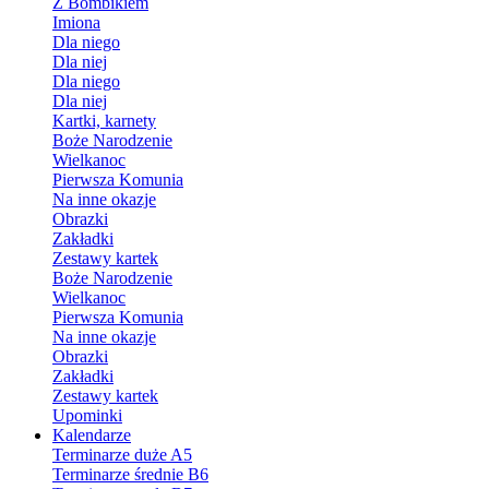
Z Bombikiem
Imiona
Dla niego
Dla niej
Dla niego
Dla niej
Kartki, karnety
Boże Narodzenie
Wielkanoc
Pierwsza Komunia
Na inne okazje
Obrazki
Zakładki
Zestawy kartek
Boże Narodzenie
Wielkanoc
Pierwsza Komunia
Na inne okazje
Obrazki
Zakładki
Zestawy kartek
Upominki
Kalendarze
Terminarze duże A5
Terminarze średnie B6