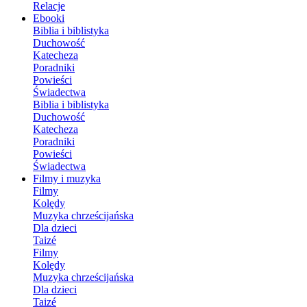
Relacje
Ebooki
Biblia i biblistyka
Duchowość
Katecheza
Poradniki
Powieści
Świadectwa
Biblia i biblistyka
Duchowość
Katecheza
Poradniki
Powieści
Świadectwa
Filmy i muzyka
Filmy
Kolędy
Muzyka chrześcijańska
Dla dzieci
Taizé
Filmy
Kolędy
Muzyka chrześcijańska
Dla dzieci
Taizé