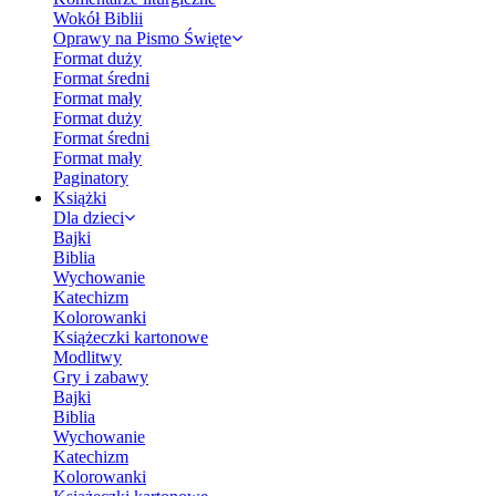
Wokół Biblii
Oprawy na Pismo Święte
Format duży
Format średni
Format mały
Format duży
Format średni
Format mały
Paginatory
Książki
Dla dzieci
Bajki
Biblia
Wychowanie
Katechizm
Kolorowanki
Książeczki kartonowe
Modlitwy
Gry i zabawy
Bajki
Biblia
Wychowanie
Katechizm
Kolorowanki