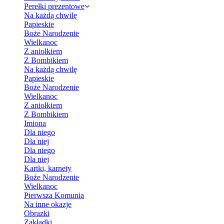
Perełki prezentowe
Na każdą chwilę
Papieskie
Boże Narodzenie
Wielkanoc
Z aniołkiem
Z Bombikiem
Na każdą chwilę
Papieskie
Boże Narodzenie
Wielkanoc
Z aniołkiem
Z Bombikiem
Imiona
Dla niego
Dla niej
Dla niego
Dla niej
Kartki, karnety
Boże Narodzenie
Wielkanoc
Pierwsza Komunia
Na inne okazje
Obrazki
Zakładki