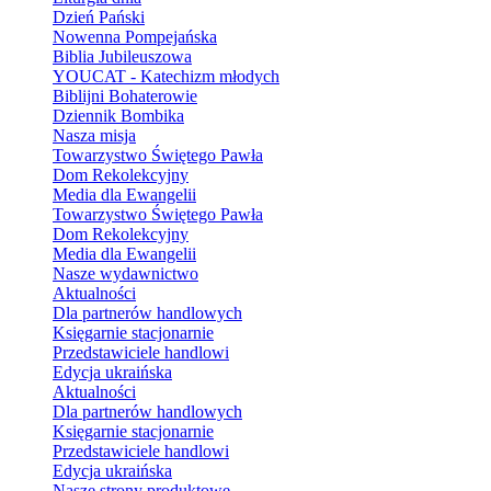
Dzień Pański
Nowenna Pompejańska
Biblia Jubileuszowa
YOUCAT - Katechizm młodych
Biblijni Bohaterowie
Dziennik Bombika
Nasza misja
Towarzystwo Świętego Pawła
Dom Rekolekcyjny
Media dla Ewangelii
Towarzystwo Świętego Pawła
Dom Rekolekcyjny
Media dla Ewangelii
Nasze wydawnictwo
Aktualności
Dla partnerów handlowych
Księgarnie stacjonarnie
Przedstawiciele handlowi
Edycja ukraińska
Aktualności
Dla partnerów handlowych
Księgarnie stacjonarnie
Przedstawiciele handlowi
Edycja ukraińska
Nasze strony produktowe