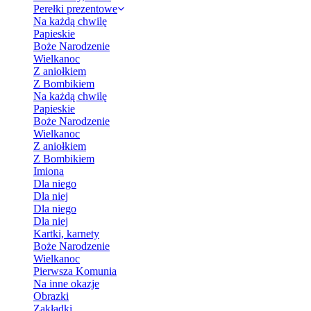
Perełki prezentowe
Na każdą chwilę
Papieskie
Boże Narodzenie
Wielkanoc
Z aniołkiem
Z Bombikiem
Na każdą chwilę
Papieskie
Boże Narodzenie
Wielkanoc
Z aniołkiem
Z Bombikiem
Imiona
Dla niego
Dla niej
Dla niego
Dla niej
Kartki, karnety
Boże Narodzenie
Wielkanoc
Pierwsza Komunia
Na inne okazje
Obrazki
Zakładki