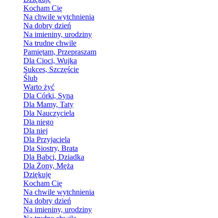
Kocham Cię
Na chwile wytchnienia
Na dobry dzień
Na imieniny, urodziny
Na trudne chwile
Pamiętam, Przepraszam
Dla Cioci, Wujka
Sukces, Szczęście
Ślub
Warto żyć
Dla Córki, Syna
Dla Mamy, Taty
Dla Nauczyciela
Dla niego
Dla niej
Dla Przyjaciela
Dla Siostry, Brata
Dla Babci, Dziadka
Dla Żony, Męża
Dziękuję
Kocham Cię
Na chwile wytchnienia
Na dobry dzień
Na imieniny, urodziny