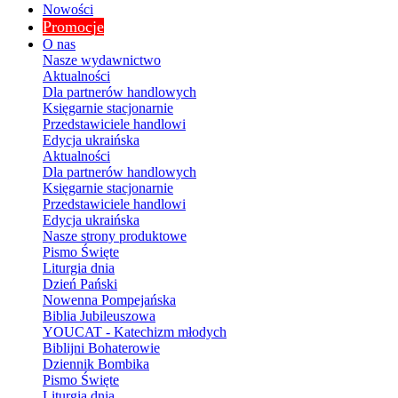
Nowości
Promocje
O nas
Nasze wydawnictwo
Aktualności
Dla partnerów handlowych
Księgarnie stacjonarnie
Przedstawiciele handlowi
Edycja ukraińska
Aktualności
Dla partnerów handlowych
Księgarnie stacjonarnie
Przedstawiciele handlowi
Edycja ukraińska
Nasze strony produktowe
Pismo Święte
Liturgia dnia
Dzień Pański
Nowenna Pompejańska
Biblia Jubileuszowa
YOUCAT - Katechizm młodych
Biblijni Bohaterowie
Dziennik Bombika
Pismo Święte
Liturgia dnia