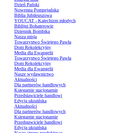
Dzień Pański
Nowenna Pompejańska
Biblia Jubileuszowa
YOUCAT - Katechizm młodych
Biblijni Bohaterowie
Dziennik Bombika
Nasza misja
Towarzystwo Świętego Pawła
Dom Rekolekcyjny
Media dla Ewangelii
Towarzystwo Świętego Pawła
Dom Rekolekcyjny
Media dla Ewangelii
Nasze wydawnictwo
Aktualności
Dla partnerów handlowych
Księgarnie stacjonarnie
Przedstawiciele handlowi
Edycja ukraińska
Aktualności
Dla partnerów handlowych
Księgarnie stacjonarnie
Przedstawiciele handlowi
Edycja ukraińska
Nasze strony produktowe