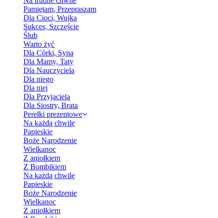
Na trudne chwile
Pamiętam, Przepraszam
Dla Cioci, Wujka
Sukces, Szczęście
Ślub
Warto żyć
Dla Córki, Syna
Dla Mamy, Taty
Dla Nauczyciela
Dla niego
Dla niej
Dla Przyjaciela
Dla Siostry, Brata
Perełki prezentowe
Na każdą chwilę
Papieskie
Boże Narodzenie
Wielkanoc
Z aniołkiem
Z Bombikiem
Na każdą chwilę
Papieskie
Boże Narodzenie
Wielkanoc
Z aniołkiem