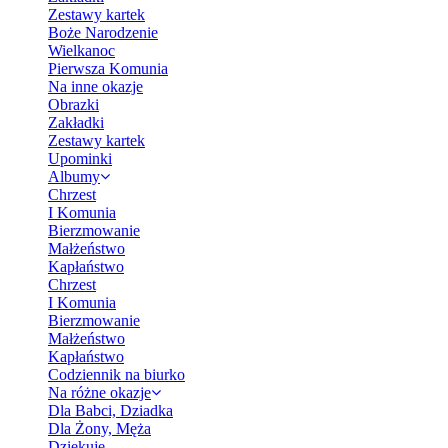
Zestawy kartek
Boże Narodzenie
Wielkanoc
Pierwsza Komunia
Na inne okazje
Obrazki
Zakładki
Zestawy kartek
Upominki
Albumy
Chrzest
I Komunia
Bierzmowanie
Małżeństwo
Kapłaństwo
Chrzest
I Komunia
Bierzmowanie
Małżeństwo
Kapłaństwo
Codziennik na biurko
Na różne okazje
Dla Babci, Dziadka
Dla Żony, Męża
Dziękuję