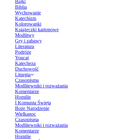
Bajki
Biblia
Wychowanie
Katechizm
Kolorowanki
Książeczki kartonowe
Modlitwy
Gry i zabawy
Literatura
Podróże
Youcat
Katecheza
Duchowość
Liturgia
Czasopisma
Modlitewniki i rozważania
Komentarze
Homilie
I Komunia Święta
Boże Narodzenie
Wielkanoc
Czasopisma
Modlitewniki i rozważania
Komentarze
Homilie