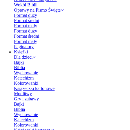
Wokół Biblii
Oprawy na Pismo Święte
Format duży
Format średni
Format mały
Format duży
Format średni
Format mały
Paginatory
Książki
Dla dzieci
Bajki
Biblia
Wychowanie
Katechizm
Kolorowanki
Książeczki kartonowe
Modlitwy
Gry i zabawy
Bajki
Biblia
Wychowanie
Katechizm
Kolorowanki