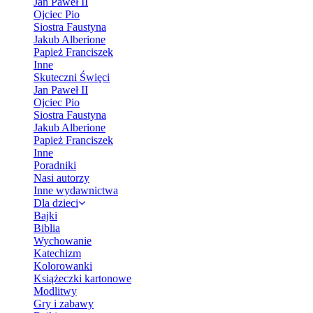
Jan Paweł II
Ojciec Pio
Siostra Faustyna
Jakub Alberione
Papież Franciszek
Inne
Skuteczni Święci
Jan Paweł II
Ojciec Pio
Siostra Faustyna
Jakub Alberione
Papież Franciszek
Inne
Poradniki
Nasi autorzy
Inne wydawnictwa
Dla dzieci
Bajki
Biblia
Wychowanie
Katechizm
Kolorowanki
Książeczki kartonowe
Modlitwy
Gry i zabawy