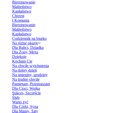
Bierzmowanie
Małżeństwo
Kapłaństwo
Chrzest
I Komunia
Bierzmowanie
Małżeństwo
Kapłaństwo
Codziennik na biurko
Na różne okazje
Dla Babci, Dziadka
Dla Żony, Męża
Dziękuję
Kocham Cię
Na chwile wytchnienia
Na dobry dzień
Na imieniny, urodziny
Na trudne chwile
Pamiętam, Przepraszam
Dla Cioci, Wujka
Sukces, Szczęście
Ślub
Warto żyć
Dla Córki, Syna
Dla Mamy, Taty