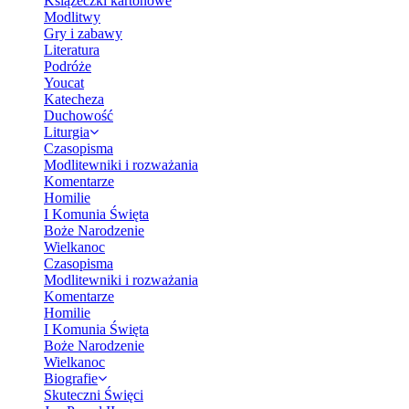
Książeczki kartonowe
Modlitwy
Gry i zabawy
Literatura
Podróże
Youcat
Katecheza
Duchowość
Liturgia
Czasopisma
Modlitewniki i rozważania
Komentarze
Homilie
I Komunia Święta
Boże Narodzenie
Wielkanoc
Czasopisma
Modlitewniki i rozważania
Komentarze
Homilie
I Komunia Święta
Boże Narodzenie
Wielkanoc
Biografie
Skuteczni Święci