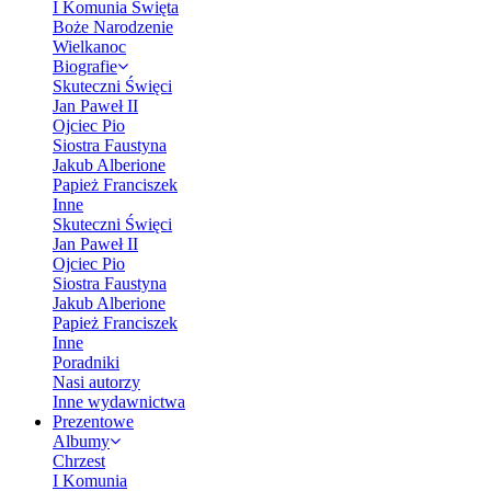
I Komunia Święta
Boże Narodzenie
Wielkanoc
Biografie
Skuteczni Święci
Jan Paweł II
Ojciec Pio
Siostra Faustyna
Jakub Alberione
Papież Franciszek
Inne
Skuteczni Święci
Jan Paweł II
Ojciec Pio
Siostra Faustyna
Jakub Alberione
Papież Franciszek
Inne
Poradniki
Nasi autorzy
Inne wydawnictwa
Prezentowe
Albumy
Chrzest
I Komunia