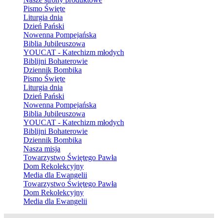
Pismo Święte
Liturgia dnia
Dzień Pański
Nowenna Pompejańska
Biblia Jubileuszowa
YOUCAT - Katechizm młodych
Biblijni Bohaterowie
Dziennik Bombika
Pismo Święte
Liturgia dnia
Dzień Pański
Nowenna Pompejańska
Biblia Jubileuszowa
YOUCAT - Katechizm młodych
Biblijni Bohaterowie
Dziennik Bombika
Nasza misja
Towarzystwo Świętego Pawła
Dom Rekolekcyjny
Media dla Ewangelii
Towarzystwo Świętego Pawła
Dom Rekolekcyjny
Media dla Ewangelii