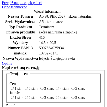
Przejdź na początek galerii
Dane techniczne
Więcej informacji
Nazwa Towaru
A5 SUPER 2027 - skóra naturalna
Seria Wydawnicza
A5 - terminarze
Typ Produktu
Terminarz
Oprawa produktu
skóra naturalna z zapinką
Liczba Stron
416
Wymiary
14,5 x 20,5
Numer EAN13
5907564035934
mat-idx
1370278171
Nazwa Wydawnictwa
Edycja Świętego Pawła
Opinie
Napisz
własną recenzję
Twoja ocena
Cena
1 star
2 stars
3 stars
4 stars
5 stars
Jakość
1 star
2 stars
3 stars
4 stars
5 stars
Autor