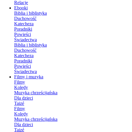
Relacje
Ebooki
Biblia i biblistyka
Duchowość
Katecheza
Poradniki
Powieści
Świadectwa
Biblia i biblistyka
Duchowość
Katecheza
Poradniki
Powieści
Świadectwa
Filmy i muzyka
Filmy
Kolędy
Muzyka chrześcijańska
Dla dzieci
Taizé
Filmy
Kolędy
Muzyka chrześcijańska
Dla dzieci
Taizé