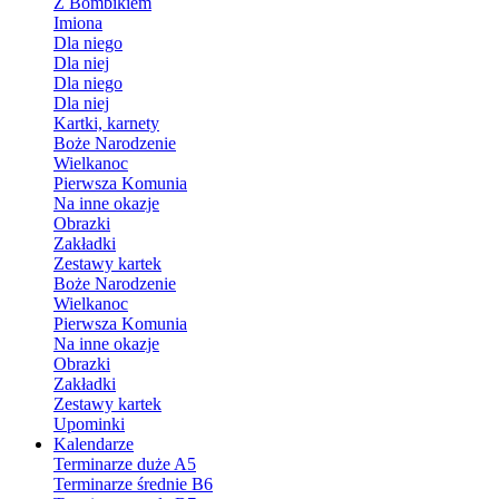
Z Bombikiem
Imiona
Dla niego
Dla niej
Dla niego
Dla niej
Kartki, karnety
Boże Narodzenie
Wielkanoc
Pierwsza Komunia
Na inne okazje
Obrazki
Zakładki
Zestawy kartek
Boże Narodzenie
Wielkanoc
Pierwsza Komunia
Na inne okazje
Obrazki
Zakładki
Zestawy kartek
Upominki
Kalendarze
Terminarze duże A5
Terminarze średnie B6