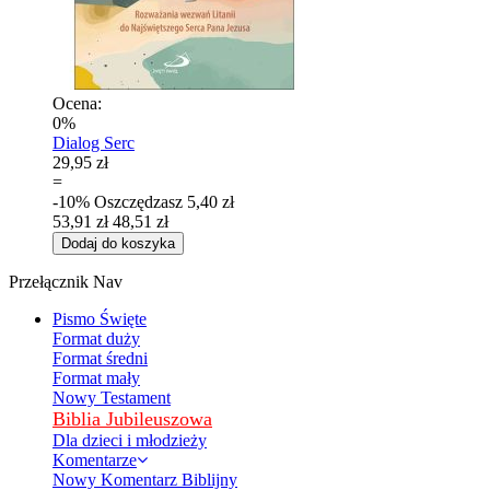
Ocena:
0%
Dialog Serc
29,95 zł
=
-10%
Oszczędzasz
5,40 zł
53,91 zł
48,51 zł
Dodaj do koszyka
Przełącznik Nav
Pismo Święte
Format duży
Format średni
Format mały
Nowy Testament
Biblia Jubileuszowa
Dla dzieci i młodzieży
Komentarze
Nowy Komentarz Biblijny