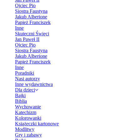
Ojciec Pio
Siostra Faustyna
Jakub Alberione
Papież Franciszek
Inne
Skuteczni Święci
Jan Paweł II
Ojciec Pio
Siostra Faustyna
Jakub Alberione
Papież Franciszek
Inne
Poradniki
Nasi autorzy
Inne wydawnictwa
Dla dzieci
Bajki
Biblia
Wychowanie
Katechizm
Kolorowanki
Książeczki kartonowe
Modlitwy
Gry i zabawy