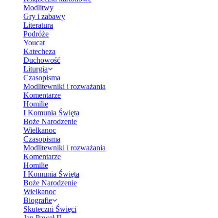
Modlitwy
Gry i zabawy
Literatura
Podróże
Youcat
Katecheza
Duchowość
Liturgia
Czasopisma
Modlitewniki i rozważania
Komentarze
Homilie
I Komunia Święta
Boże Narodzenie
Wielkanoc
Czasopisma
Modlitewniki i rozważania
Komentarze
Homilie
I Komunia Święta
Boże Narodzenie
Wielkanoc
Biografie
Skuteczni Święci
Jan Paweł II