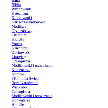
Bajki
Biblia
Wychowanie
Katechizm
Kolorowanki
Książeczki kartonowe
Modlitwy
Gry i zabawy
Literatura
Podróże
Youcat
Katecheza
Duchowość
Liturgia
Czasopisma
Modlitewniki i rozważania
Komentarze
Homilie
I Komunia Święta
Boże Narodzenie
Wielkanoc
Czasopisma
Modlitewniki i rozważania
Komentarze
Homilie