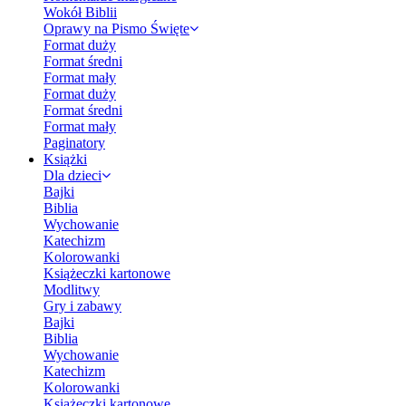
Wokół Biblii
Oprawy na Pismo Święte
Format duży
Format średni
Format mały
Format duży
Format średni
Format mały
Paginatory
Książki
Dla dzieci
Bajki
Biblia
Wychowanie
Katechizm
Kolorowanki
Książeczki kartonowe
Modlitwy
Gry i zabawy
Bajki
Biblia
Wychowanie
Katechizm
Kolorowanki
Książeczki kartonowe