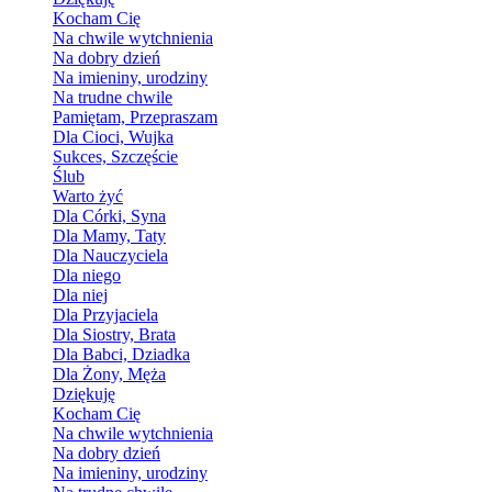
Kocham Cię
Na chwile wytchnienia
Na dobry dzień
Na imieniny, urodziny
Na trudne chwile
Pamiętam, Przepraszam
Dla Cioci, Wujka
Sukces, Szczęście
Ślub
Warto żyć
Dla Córki, Syna
Dla Mamy, Taty
Dla Nauczyciela
Dla niego
Dla niej
Dla Przyjaciela
Dla Siostry, Brata
Dla Babci, Dziadka
Dla Żony, Męża
Dziękuję
Kocham Cię
Na chwile wytchnienia
Na dobry dzień
Na imieniny, urodziny