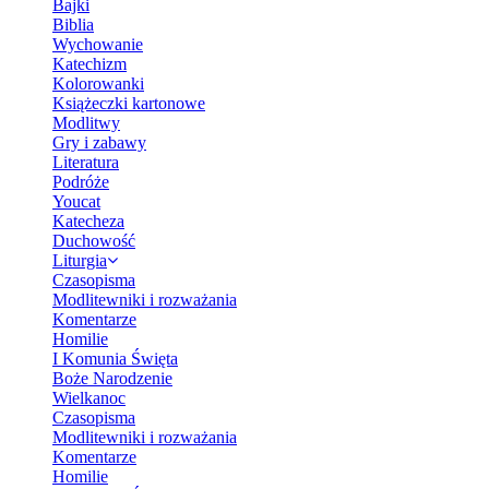
Bajki
Biblia
Wychowanie
Katechizm
Kolorowanki
Książeczki kartonowe
Modlitwy
Gry i zabawy
Literatura
Podróże
Youcat
Katecheza
Duchowość
Liturgia
Czasopisma
Modlitewniki i rozważania
Komentarze
Homilie
I Komunia Święta
Boże Narodzenie
Wielkanoc
Czasopisma
Modlitewniki i rozważania
Komentarze
Homilie