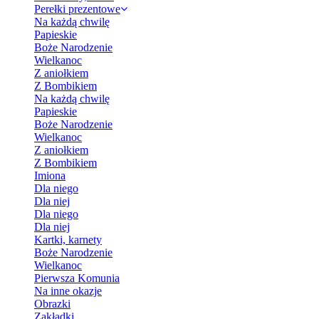
Perełki prezentowe
Na każdą chwilę
Papieskie
Boże Narodzenie
Wielkanoc
Z aniołkiem
Z Bombikiem
Na każdą chwilę
Papieskie
Boże Narodzenie
Wielkanoc
Z aniołkiem
Z Bombikiem
Imiona
Dla niego
Dla niej
Dla niego
Dla niej
Kartki, karnety
Boże Narodzenie
Wielkanoc
Pierwsza Komunia
Na inne okazje
Obrazki
Zakładki