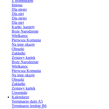
Z Bombikiem
Imiona
Dla niego
Dla niej
Dla niego
Dla niej
Kartki, karnety
Boże Narodzenie
Wielkanoc
Pierwsza Komunia
Na inne okazje
Obrazki
Zakładki
Zestawy kartek
Boże Narodzenie
Wielkanoc
Pierwsza Komunia
Na inne okazje
Obrazki
Zakładki
Zestawy kartek
Upominki
Kalendarze
Terminarze duże A5
Terminarze średnie B6