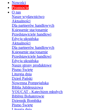
Nowości
Promocje
O nas
Nasze wydawnictwo
Aktualności
Dla partnerów handlowych
Księgarnie stacjonarnie
Przedstawiciele handlowi
Edycja ukraińska
Aktualności
Dla partnerów handlowych
Księgarnie stacjonarnie
Przedstawiciele handlowi
Edycja ukraińska
Nasze strony produktowe
Pismo Święte
Liturgia dnia
Dzień Pański
Nowenna Pompejańska
Biblia Jubileuszowa
YOUCAT - Katechizm młodych
Biblijni Bohaterowie
Dziennik Bombika
Pismo Święte
Liturgia dnia