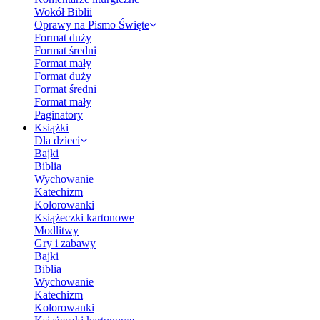
Wokół Biblii
Oprawy na Pismo Święte
Format duży
Format średni
Format mały
Format duży
Format średni
Format mały
Paginatory
Książki
Dla dzieci
Bajki
Biblia
Wychowanie
Katechizm
Kolorowanki
Książeczki kartonowe
Modlitwy
Gry i zabawy
Bajki
Biblia
Wychowanie
Katechizm
Kolorowanki