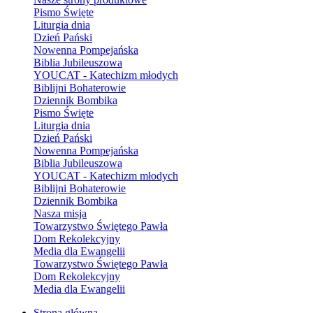
Pismo Święte
Liturgia dnia
Dzień Pański
Nowenna Pompejańska
Biblia Jubileuszowa
YOUCAT - Katechizm młodych
Biblijni Bohaterowie
Dziennik Bombika
Pismo Święte
Liturgia dnia
Dzień Pański
Nowenna Pompejańska
Biblia Jubileuszowa
YOUCAT - Katechizm młodych
Biblijni Bohaterowie
Dziennik Bombika
Nasza misja
Towarzystwo Świętego Pawła
Dom Rekolekcyjny
Media dla Ewangelii
Towarzystwo Świętego Pawła
Dom Rekolekcyjny
Media dla Ewangelii
Strona główna