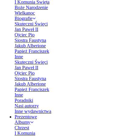
I Komunia Święta
Boże Narodzenie
Wielkanoc
Biografie
Skuteczni Święci
Jan Paweł II
Ojciec Pio
Siostra Faustyna
Jakub Alberione
Papież Franciszek
Inne
Skuteczni Święci
Jan Paweł II
Ojciec Pio
Siostra Faustyna
Jakub Alberione
Papież Franciszek
Inne
Poradniki
Nasi autorzy
Inne wydawnictwa
Prezentowe
Albumy
Chrzest
I Komunia