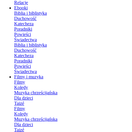
Relacje
Ebooki
Biblia i biblistyka
Duchowość
Katecheza
Poradniki
Powieści
Świadectwa
Biblia i biblistyka
Duchowość
Katecheza
Poradniki
Powieści
Świadectwa
Filmy i muzyka
Filmy
Kolędy
Muzyka chrześcijańska
Dla dzieci
Taizé
Filmy
Kolędy
Muzyka chrześcijańska
Dla dzieci
Taizé