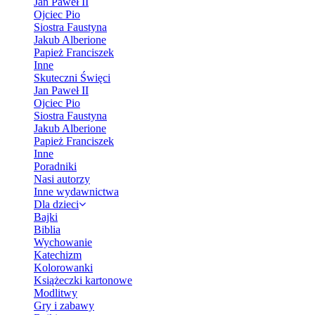
Jan Paweł II
Ojciec Pio
Siostra Faustyna
Jakub Alberione
Papież Franciszek
Inne
Skuteczni Święci
Jan Paweł II
Ojciec Pio
Siostra Faustyna
Jakub Alberione
Papież Franciszek
Inne
Poradniki
Nasi autorzy
Inne wydawnictwa
Dla dzieci
Bajki
Biblia
Wychowanie
Katechizm
Kolorowanki
Książeczki kartonowe
Modlitwy
Gry i zabawy