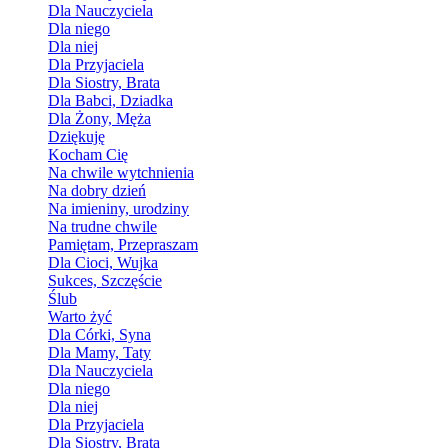
Dla Nauczyciela
Dla niego
Dla niej
Dla Przyjaciela
Dla Siostry, Brata
Dla Babci, Dziadka
Dla Żony, Męża
Dziękuję
Kocham Cię
Na chwile wytchnienia
Na dobry dzień
Na imieniny, urodziny
Na trudne chwile
Pamiętam, Przepraszam
Dla Cioci, Wujka
Sukces, Szczęście
Ślub
Warto żyć
Dla Córki, Syna
Dla Mamy, Taty
Dla Nauczyciela
Dla niego
Dla niej
Dla Przyjaciela
Dla Siostry, Brata