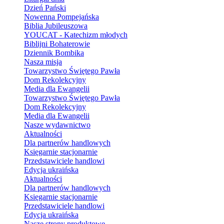
Dzień Pański
Nowenna Pompejańska
Biblia Jubileuszowa
YOUCAT - Katechizm młodych
Biblijni Bohaterowie
Dziennik Bombika
Nasza misja
Towarzystwo Świętego Pawła
Dom Rekolekcyjny
Media dla Ewangelii
Towarzystwo Świętego Pawła
Dom Rekolekcyjny
Media dla Ewangelii
Nasze wydawnictwo
Aktualności
Dla partnerów handlowych
Księgarnie stacjonarnie
Przedstawiciele handlowi
Edycja ukraińska
Aktualności
Dla partnerów handlowych
Księgarnie stacjonarnie
Przedstawiciele handlowi
Edycja ukraińska
Nasze strony produktowe