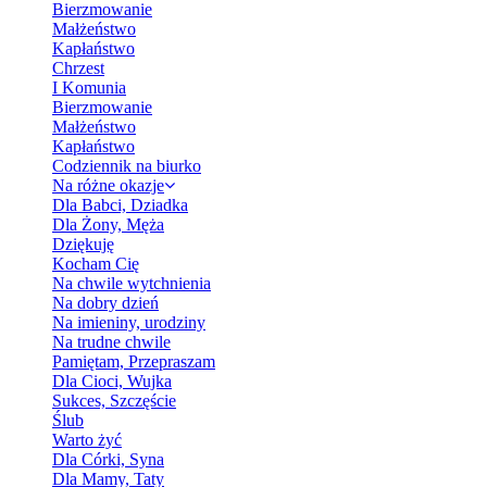
Bierzmowanie
Małżeństwo
Kapłaństwo
Chrzest
I Komunia
Bierzmowanie
Małżeństwo
Kapłaństwo
Codziennik na biurko
Na różne okazje
Dla Babci, Dziadka
Dla Żony, Męża
Dziękuję
Kocham Cię
Na chwile wytchnienia
Na dobry dzień
Na imieniny, urodziny
Na trudne chwile
Pamiętam, Przepraszam
Dla Cioci, Wujka
Sukces, Szczęście
Ślub
Warto żyć
Dla Córki, Syna
Dla Mamy, Taty