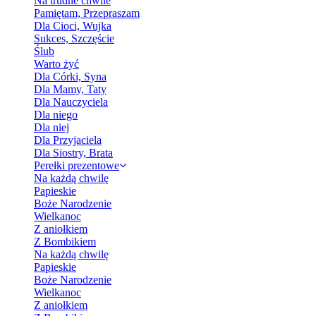
Na trudne chwile
Pamiętam, Przepraszam
Dla Cioci, Wujka
Sukces, Szczęście
Ślub
Warto żyć
Dla Córki, Syna
Dla Mamy, Taty
Dla Nauczyciela
Dla niego
Dla niej
Dla Przyjaciela
Dla Siostry, Brata
Perełki prezentowe
Na każdą chwilę
Papieskie
Boże Narodzenie
Wielkanoc
Z aniołkiem
Z Bombikiem
Na każdą chwilę
Papieskie
Boże Narodzenie
Wielkanoc
Z aniołkiem