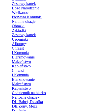
Zestawy kartek
Boże Narodzenie
Wielkanoc
Pierwsza Komunia
Na inne okazje
Obrazki
Zakładki
Zestawy kartek
Upominki
Albumy
Chrzest
I Komunia
Bierzmowanie
Małżeństwo
Kapłaństwo
Chrzest
I Komunia
Bierzmowanie
Małżeństwo
Kapłaństwo
Codziennik na biurko
Na różne okazje
Dla Babci, Dziadka
Dla Żony, Męża
Dziękuję