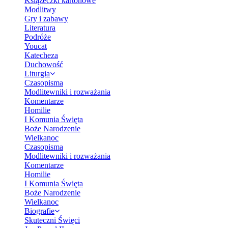
Książeczki kartonowe
Modlitwy
Gry i zabawy
Literatura
Podróże
Youcat
Katecheza
Duchowość
Liturgia
Czasopisma
Modlitewniki i rozważania
Komentarze
Homilie
I Komunia Święta
Boże Narodzenie
Wielkanoc
Czasopisma
Modlitewniki i rozważania
Komentarze
Homilie
I Komunia Święta
Boże Narodzenie
Wielkanoc
Biografie
Skuteczni Święci