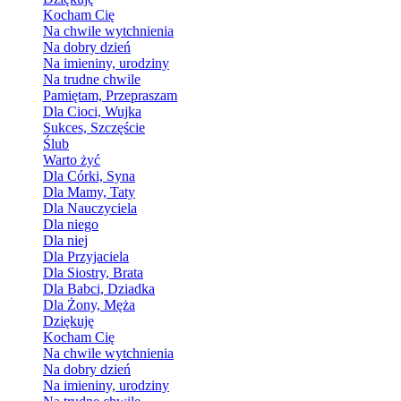
Kocham Cię
Na chwile wytchnienia
Na dobry dzień
Na imieniny, urodziny
Na trudne chwile
Pamiętam, Przepraszam
Dla Cioci, Wujka
Sukces, Szczęście
Ślub
Warto żyć
Dla Córki, Syna
Dla Mamy, Taty
Dla Nauczyciela
Dla niego
Dla niej
Dla Przyjaciela
Dla Siostry, Brata
Dla Babci, Dziadka
Dla Żony, Męża
Dziękuję
Kocham Cię
Na chwile wytchnienia
Na dobry dzień
Na imieniny, urodziny