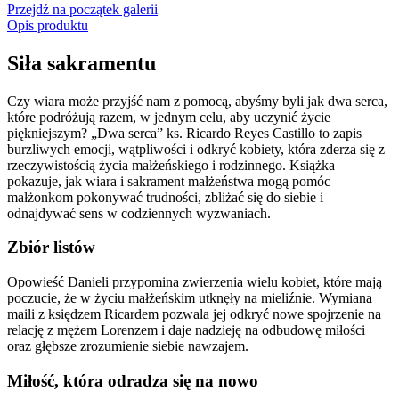
Przejdź na początek galerii
Opis produktu
Siła sakramentu
Czy wiara może przyjść nam z pomocą, abyśmy byli jak dwa serca,
które podróżują razem, w jednym celu, aby uczynić życie
piękniejszym? „Dwa serca” ks. Ricardo Reyes Castillo to zapis
burzliwych emocji, wątpliwości i odkryć kobiety, która zderza się z
rzeczywistością życia małżeńskiego i rodzinnego. Książka
pokazuje, jak wiara i sakrament małżeństwa mogą pomóc
małżonkom pokonywać trudności, zbliżać się do siebie i
odnajdywać sens w codziennych wyzwaniach.
Zbiór listów
Opowieść Danieli przypomina zwierzenia wielu kobiet, które mają
poczucie, że w życiu małżeńskim utknęły na mieliźnie. Wymiana
maili z księdzem Ricardem pozwala jej odkryć nowe spojrzenie na
relację z mężem Lorenzem i daje nadzieję na odbudowę miłości
oraz głębsze zrozumienie siebie nawzajem.
Miłość, która odradza się na nowo