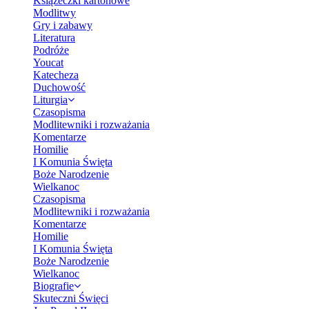
Książeczki kartonowe
Modlitwy
Gry i zabawy
Literatura
Podróże
Youcat
Katecheza
Duchowość
Liturgia
Czasopisma
Modlitewniki i rozważania
Komentarze
Homilie
I Komunia Święta
Boże Narodzenie
Wielkanoc
Czasopisma
Modlitewniki i rozważania
Komentarze
Homilie
I Komunia Święta
Boże Narodzenie
Wielkanoc
Biografie
Skuteczni Święci