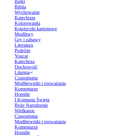
Bajki
Biblia
Wychowanie
Katechizm
Kolorowanki
Książeczki kartonowe
Modlitwy
Gry i zabawy
Literatura
Podróże
Youcat
Katecheza
Duchowość
Liturgia
Czasopisma
Modlitewniki i rozważania
Komentarze
Homilie
I Komunia Święta
Boże Narodzenie
Wielkanoc
Czasopisma
Modlitewniki i rozważania
Komentarze
Homilie