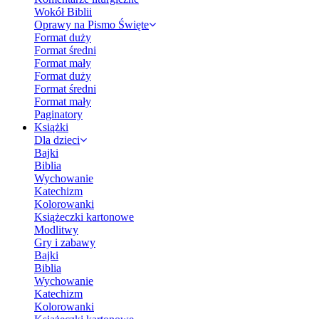
Wokół Biblii
Oprawy na Pismo Święte
Format duży
Format średni
Format mały
Format duży
Format średni
Format mały
Paginatory
Książki
Dla dzieci
Bajki
Biblia
Wychowanie
Katechizm
Kolorowanki
Książeczki kartonowe
Modlitwy
Gry i zabawy
Bajki
Biblia
Wychowanie
Katechizm
Kolorowanki