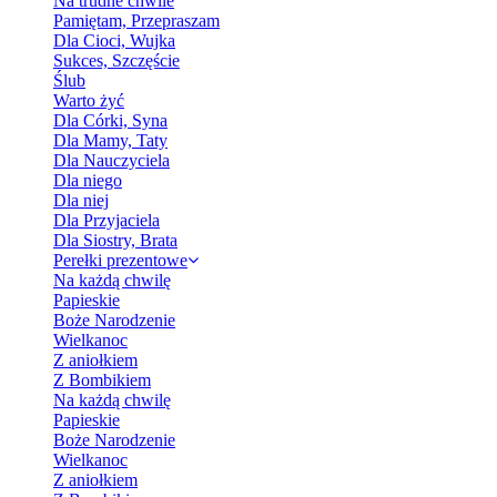
Na trudne chwile
Pamiętam, Przepraszam
Dla Cioci, Wujka
Sukces, Szczęście
Ślub
Warto żyć
Dla Córki, Syna
Dla Mamy, Taty
Dla Nauczyciela
Dla niego
Dla niej
Dla Przyjaciela
Dla Siostry, Brata
Perełki prezentowe
Na każdą chwilę
Papieskie
Boże Narodzenie
Wielkanoc
Z aniołkiem
Z Bombikiem
Na każdą chwilę
Papieskie
Boże Narodzenie
Wielkanoc
Z aniołkiem