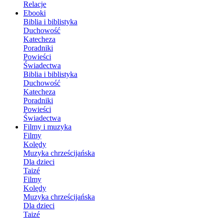
Relacje
Ebooki
Biblia i biblistyka
Duchowość
Katecheza
Poradniki
Powieści
Świadectwa
Biblia i biblistyka
Duchowość
Katecheza
Poradniki
Powieści
Świadectwa
Filmy i muzyka
Filmy
Kolędy
Muzyka chrześcijańska
Dla dzieci
Taizé
Filmy
Kolędy
Muzyka chrześcijańska
Dla dzieci
Taizé