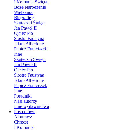
I Komunia Święta
Boże Narodzenie
Wielkanoc
Biografie
Skuteczni Święci
Jan Paweł II
Ojciec Pio
Siostra Faustyna
Jakub Alberione
Papież Franciszek
Inne
Skuteczni Święci
Jan Paweł II
Ojciec Pio
Siostra Faustyna
Jakub Alberione
Papież Franciszek
Inne
Poradniki
Nasi autorzy
Inne wydawnictwa
Prezentowe
Albumy
Chrzest
I Komunia