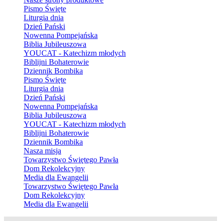
Pismo Święte
Liturgia dnia
Dzień Pański
Nowenna Pompejańska
Biblia Jubileuszowa
YOUCAT - Katechizm młodych
Biblijni Bohaterowie
Dziennik Bombika
Pismo Święte
Liturgia dnia
Dzień Pański
Nowenna Pompejańska
Biblia Jubileuszowa
YOUCAT - Katechizm młodych
Biblijni Bohaterowie
Dziennik Bombika
Nasza misja
Towarzystwo Świętego Pawła
Dom Rekolekcyjny
Media dla Ewangelii
Towarzystwo Świętego Pawła
Dom Rekolekcyjny
Media dla Ewangelii