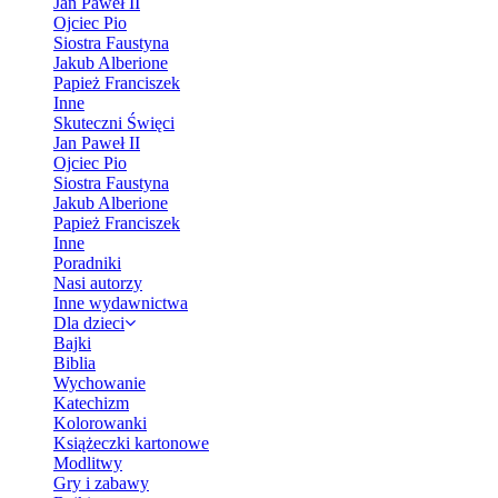
Jan Paweł II
Ojciec Pio
Siostra Faustyna
Jakub Alberione
Papież Franciszek
Inne
Skuteczni Święci
Jan Paweł II
Ojciec Pio
Siostra Faustyna
Jakub Alberione
Papież Franciszek
Inne
Poradniki
Nasi autorzy
Inne wydawnictwa
Dla dzieci
Bajki
Biblia
Wychowanie
Katechizm
Kolorowanki
Książeczki kartonowe
Modlitwy
Gry i zabawy