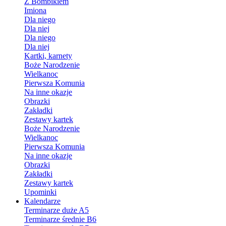
Z Bombikiem
Imiona
Dla niego
Dla niej
Dla niego
Dla niej
Kartki, karnety
Boże Narodzenie
Wielkanoc
Pierwsza Komunia
Na inne okazje
Obrazki
Zakładki
Zestawy kartek
Boże Narodzenie
Wielkanoc
Pierwsza Komunia
Na inne okazje
Obrazki
Zakładki
Zestawy kartek
Upominki
Kalendarze
Terminarze duże A5
Terminarze średnie B6