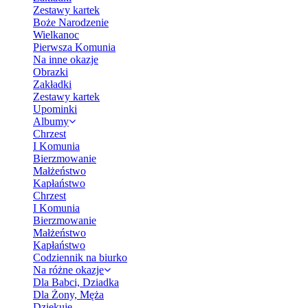
Zestawy kartek
Boże Narodzenie
Wielkanoc
Pierwsza Komunia
Na inne okazje
Obrazki
Zakładki
Zestawy kartek
Upominki
Albumy
Chrzest
I Komunia
Bierzmowanie
Małżeństwo
Kapłaństwo
Chrzest
I Komunia
Bierzmowanie
Małżeństwo
Kapłaństwo
Codziennik na biurko
Na różne okazje
Dla Babci, Dziadka
Dla Żony, Męża
Dziękuję