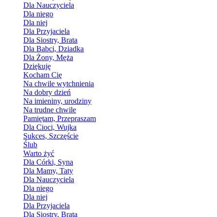
Dla Nauczyciela
Dla niego
Dla niej
Dla Przyjaciela
Dla Siostry, Brata
Dla Babci, Dziadka
Dla Żony, Męża
Dziękuję
Kocham Cię
Na chwile wytchnienia
Na dobry dzień
Na imieniny, urodziny
Na trudne chwile
Pamiętam, Przepraszam
Dla Cioci, Wujka
Sukces, Szczęście
Ślub
Warto żyć
Dla Córki, Syna
Dla Mamy, Taty
Dla Nauczyciela
Dla niego
Dla niej
Dla Przyjaciela
Dla Siostry, Brata