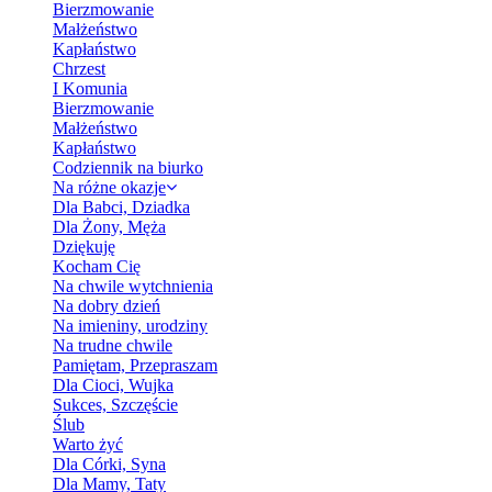
Bierzmowanie
Małżeństwo
Kapłaństwo
Chrzest
I Komunia
Bierzmowanie
Małżeństwo
Kapłaństwo
Codziennik na biurko
Na różne okazje
Dla Babci, Dziadka
Dla Żony, Męża
Dziękuję
Kocham Cię
Na chwile wytchnienia
Na dobry dzień
Na imieniny, urodziny
Na trudne chwile
Pamiętam, Przepraszam
Dla Cioci, Wujka
Sukces, Szczęście
Ślub
Warto żyć
Dla Córki, Syna
Dla Mamy, Taty