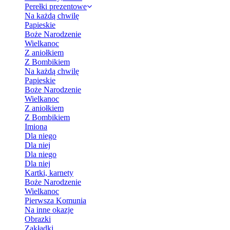
Perełki prezentowe
Na każdą chwilę
Papieskie
Boże Narodzenie
Wielkanoc
Z aniołkiem
Z Bombikiem
Na każdą chwilę
Papieskie
Boże Narodzenie
Wielkanoc
Z aniołkiem
Z Bombikiem
Imiona
Dla niego
Dla niej
Dla niego
Dla niej
Kartki, karnety
Boże Narodzenie
Wielkanoc
Pierwsza Komunia
Na inne okazje
Obrazki
Zakładki