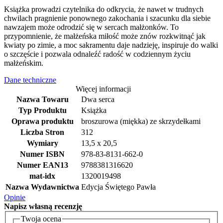
Książka prowadzi czytelnika do odkrycia, że nawet w trudnych
chwilach pragnienie ponownego zakochania i szacunku dla siebie
nawzajem może odrodzić się w sercach małżonków. To
przypomnienie, że małżeńska miłość może znów rozkwitnąć jak
kwiaty po zimie, a moc sakramentu daje nadzieję, inspiruje do walki
o szczęście i pozwala odnaleźć radość w codziennym życiu
małżeńskim.
Dane techniczne
Więcej informacji
Nazwa Towaru
Dwa serca
Typ Produktu
Książka
Oprawa produktu
broszurowa (miękka) ze skrzydełkami
Liczba Stron
312
Wymiary
13,5 x 20,5
Numer ISBN
978-83-8131-662-0
Numer EAN13
9788381316620
mat-idx
1320019498
Nazwa Wydawnictwa
Edycja Świętego Pawła
Opinie
Napisz
własną recenzję
Twoja ocena