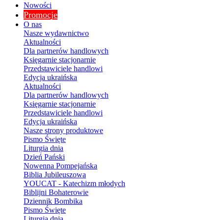
Nowości
Promocje
O nas
Nasze wydawnictwo
Aktualności
Dla partnerów handlowych
Księgarnie stacjonarnie
Przedstawiciele handlowi
Edycja ukraińska
Aktualności
Dla partnerów handlowych
Księgarnie stacjonarnie
Przedstawiciele handlowi
Edycja ukraińska
Nasze strony produktowe
Pismo Święte
Liturgia dnia
Dzień Pański
Nowenna Pompejańska
Biblia Jubileuszowa
YOUCAT - Katechizm młodych
Biblijni Bohaterowie
Dziennik Bombika
Pismo Święte
Liturgia dnia