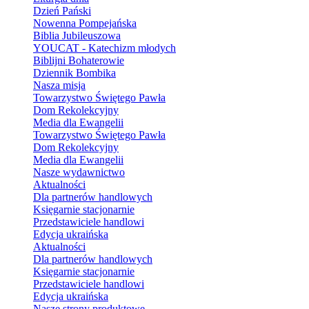
Dzień Pański
Nowenna Pompejańska
Biblia Jubileuszowa
YOUCAT - Katechizm młodych
Biblijni Bohaterowie
Dziennik Bombika
Nasza misja
Towarzystwo Świętego Pawła
Dom Rekolekcyjny
Media dla Ewangelii
Towarzystwo Świętego Pawła
Dom Rekolekcyjny
Media dla Ewangelii
Nasze wydawnictwo
Aktualności
Dla partnerów handlowych
Księgarnie stacjonarnie
Przedstawiciele handlowi
Edycja ukraińska
Aktualności
Dla partnerów handlowych
Księgarnie stacjonarnie
Przedstawiciele handlowi
Edycja ukraińska
Nasze strony produktowe