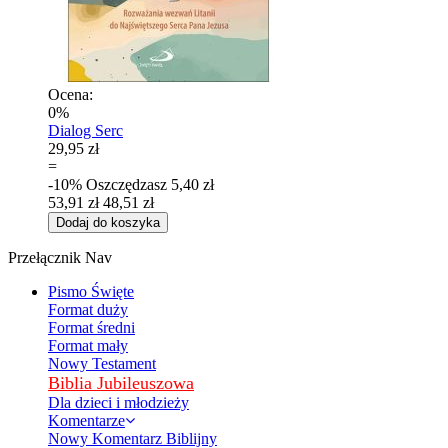
Ocena:
0%
Dialog Serc
29,95 zł
=
-10%
Oszczędzasz
5,40 zł
53,91 zł
48,51 zł
Dodaj do koszyka
Przełącznik Nav
Pismo Święte
Format duży
Format średni
Format mały
Nowy Testament
Biblia Jubileuszowa
Dla dzieci i młodzieży
Komentarze
Nowy Komentarz Biblijny