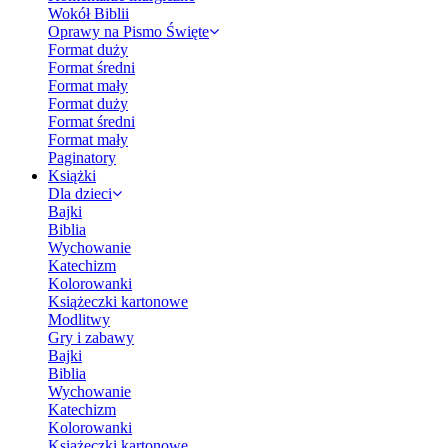
Wokół Biblii
Oprawy na Pismo Święte
Format duży
Format średni
Format mały
Format duży
Format średni
Format mały
Paginatory
Książki
Dla dzieci
Bajki
Biblia
Wychowanie
Katechizm
Kolorowanki
Książeczki kartonowe
Modlitwy
Gry i zabawy
Bajki
Biblia
Wychowanie
Katechizm
Kolorowanki
Książeczki kartonowe