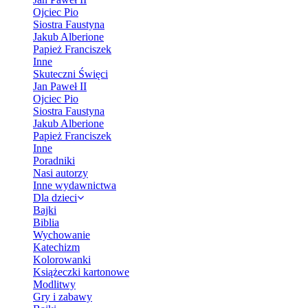
Ojciec Pio
Siostra Faustyna
Jakub Alberione
Papież Franciszek
Inne
Skuteczni Święci
Jan Paweł II
Ojciec Pio
Siostra Faustyna
Jakub Alberione
Papież Franciszek
Inne
Poradniki
Nasi autorzy
Inne wydawnictwa
Dla dzieci
Bajki
Biblia
Wychowanie
Katechizm
Kolorowanki
Książeczki kartonowe
Modlitwy
Gry i zabawy