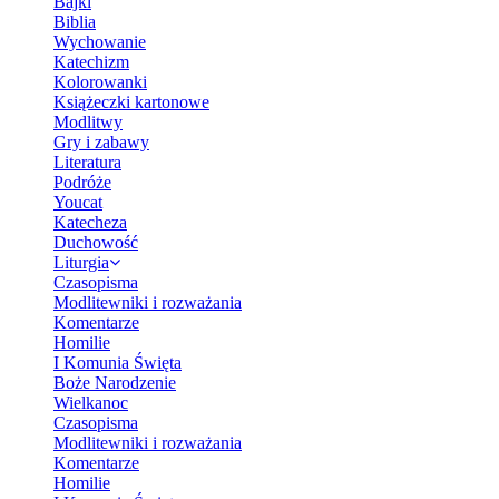
Bajki
Biblia
Wychowanie
Katechizm
Kolorowanki
Książeczki kartonowe
Modlitwy
Gry i zabawy
Literatura
Podróże
Youcat
Katecheza
Duchowość
Liturgia
Czasopisma
Modlitewniki i rozważania
Komentarze
Homilie
I Komunia Święta
Boże Narodzenie
Wielkanoc
Czasopisma
Modlitewniki i rozważania
Komentarze
Homilie