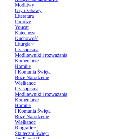
Modlitwy
Gry i zabawy
Literatura
Podróże
Youcat
Katecheza
Duchowość
Liturgia
Czasopisma
Modlitewniki i rozważania
Komentarze
Homilie
I Komunia Święta
Boże Narodzenie
Wielkanoc
Czasopisma
Modlitewniki i rozważania
Komentarze
Homilie
I Komunia Święta
Boże Narodzenie
Wielkanoc
Biografie
Skuteczni Święci
Jan Paweł II