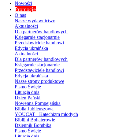
Nowości
Promocje
O nas
Nasze wydawnictwo
Aktualności
Dla partnerów handlowych
Księgarnie stacjonarnie
Przedstawiciele handlowi
Edycja ukraińska
Aktualności
Dla partnerów handlowych
Księgarnie stacjonarnie
Przedstawiciele handlowi
Edycja ukraińska
Nasze strony produktowe
Pismo Święte
Liturgia dnia
Dzień Pański
Nowenna Pompejańska
Biblia Jubileuszowa
YOUCAT - Katechizm młodych
Biblijni Bohaterowie
Dziennik Bombika
Pismo Święte
Liturgia dnia