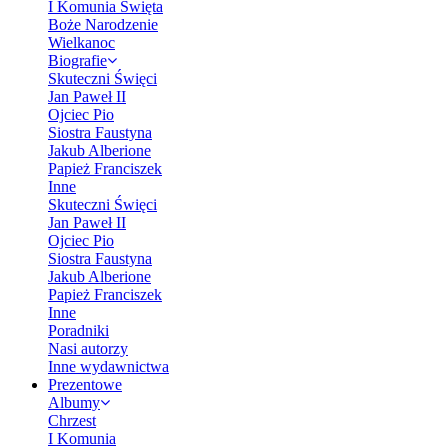
I Komunia Święta
Boże Narodzenie
Wielkanoc
Biografie
Skuteczni Święci
Jan Paweł II
Ojciec Pio
Siostra Faustyna
Jakub Alberione
Papież Franciszek
Inne
Skuteczni Święci
Jan Paweł II
Ojciec Pio
Siostra Faustyna
Jakub Alberione
Papież Franciszek
Inne
Poradniki
Nasi autorzy
Inne wydawnictwa
Prezentowe
Albumy
Chrzest
I Komunia