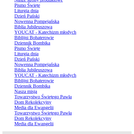
Pismo Święte
Liturgia dnia
Dzień Pański
Nowenna Pompejańska
Biblia Jubileuszowa
YOUCAT - Katechizm młodych
Biblijni Bohaterowie
Dziennik Bombika
Pismo Święte
Liturgia dnia
Dzień Pański
Nowenna Pompejańska
Biblia Jubileuszowa
YOUCAT - Katechizm młodych
Biblijni Bohaterowie
Dziennik Bombika
Nasza misja
Towarzystwo Świętego Pawła
Dom Rekolekcyjny
Media dla Ewangelii
Towarzystwo Świętego Pawła
Dom Rekolekcyjny
Media dla Ewangelii