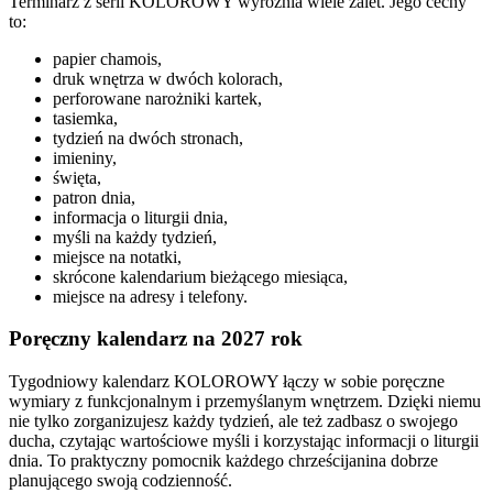
Terminarz z serii KOLOROWY wyróżnia wiele zalet. Jego cechy
to:
papier chamois,
druk wnętrza w dwóch kolorach,
perforowane narożniki kartek,
tasiemka,
tydzień na dwóch stronach,
imieniny,
święta,
patron dnia,
informacja o liturgii dnia,
myśli na każdy tydzień,
miejsce na notatki,
skrócone kalendarium bieżącego miesiąca,
miejsce na adresy i telefony.
Poręczny kalendarz na 2027 rok
Tygodniowy kalendarz KOLOROWY łączy w sobie poręczne
wymiary z funkcjonalnym i przemyślanym wnętrzem. Dzięki niemu
nie tylko zorganizujesz każdy tydzień, ale też zadbasz o swojego
ducha, czytając wartościowe myśli i korzystając informacji o liturgii
dnia. To praktyczny pomocnik każdego chrześcijanina dobrze
planującego swoją codzienność.