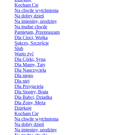
Kocham Cię
Na chwile wytchnienia
Na dobry dzień
Na imieniny, urodziny
Na trudne chwile
Pamiętam, Przepraszam
Dla Cioci, Wujka
Sukces, Szczęście
Ślub
Warto żyć
Dla Córki, Syna
Dla Mamy, Taty
Dla Nauczyciela
Dla niego
Dla niej
Dla Przyjaciela
Dla Siostry, Brata
Dla Babci, Dziadka
Dla Żony, Męża
Dziękuję
Kocham Cię
Na chwile wytchnienia
Na dobry dzień
Na imieniny, urodziny