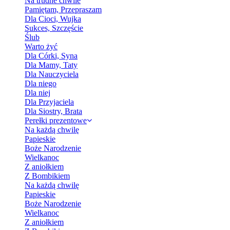
Na trudne chwile
Pamiętam, Przepraszam
Dla Cioci, Wujka
Sukces, Szczęście
Ślub
Warto żyć
Dla Córki, Syna
Dla Mamy, Taty
Dla Nauczyciela
Dla niego
Dla niej
Dla Przyjaciela
Dla Siostry, Brata
Perełki prezentowe
Na każdą chwilę
Papieskie
Boże Narodzenie
Wielkanoc
Z aniołkiem
Z Bombikiem
Na każdą chwilę
Papieskie
Boże Narodzenie
Wielkanoc
Z aniołkiem