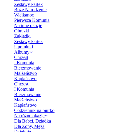
Zestawy kartek
Boże Narodzenie
Wielkanoc
Pierwsza Komunia
Na inne okazje
Obrazki
Zakładki
Zestawy kartek
Upominki
Albumy
Chrzest
I Komunia
Bierzmowanie
Małżeństwo
Kapłaństwo
Chrzest
I Komunia
Bierzmowanie
Małżeństwo
Kapłaństwo
Codziennik na biurko
Na różne okazje
Dla Babci, Dziadka
Dla Żony, Męża
Dziękuję