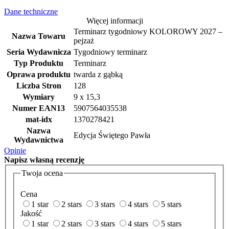
Dane techniczne
Więcej informacji
Terminarz tygodniowy KOLOROWY 2027 –
Nazwa Towaru
pejzaż
Seria Wydawnicza
Tygodniowy terminarz
Typ Produktu
Terminarz
Oprawa produktu
twarda z gąbką
Liczba Stron
128
Wymiary
9 x 15,3
Numer EAN13
5907564035538
mat-idx
1370278421
Nazwa
Edycja Świętego Pawła
Wydawnictwa
Opinie
Napisz
własną recenzję
Twoja ocena
Cena
1 star
2 stars
3 stars
4 stars
5 stars
Jakość
1 star
2 stars
3 stars
4 stars
5 stars