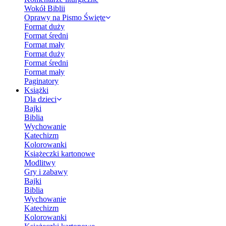
Wokół Biblii
Oprawy na Pismo Święte
Format duży
Format średni
Format mały
Format duży
Format średni
Format mały
Paginatory
Książki
Dla dzieci
Bajki
Biblia
Wychowanie
Katechizm
Kolorowanki
Książeczki kartonowe
Modlitwy
Gry i zabawy
Bajki
Biblia
Wychowanie
Katechizm
Kolorowanki