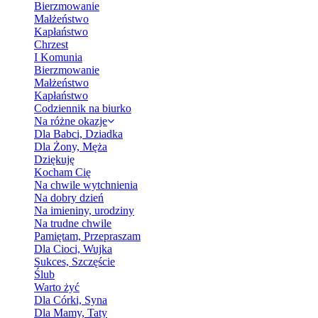
Bierzmowanie
Małżeństwo
Kapłaństwo
Chrzest
I Komunia
Bierzmowanie
Małżeństwo
Kapłaństwo
Codziennik na biurko
Na różne okazje
Dla Babci, Dziadka
Dla Żony, Męża
Dziękuję
Kocham Cię
Na chwile wytchnienia
Na dobry dzień
Na imieniny, urodziny
Na trudne chwile
Pamiętam, Przepraszam
Dla Cioci, Wujka
Sukces, Szczęście
Ślub
Warto żyć
Dla Córki, Syna
Dla Mamy, Taty