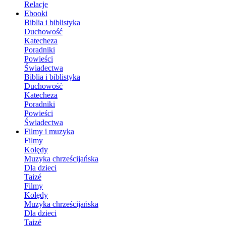
Relacje
Ebooki
Biblia i biblistyka
Duchowość
Katecheza
Poradniki
Powieści
Świadectwa
Biblia i biblistyka
Duchowość
Katecheza
Poradniki
Powieści
Świadectwa
Filmy i muzyka
Filmy
Kolędy
Muzyka chrześcijańska
Dla dzieci
Taizé
Filmy
Kolędy
Muzyka chrześcijańska
Dla dzieci
Taizé