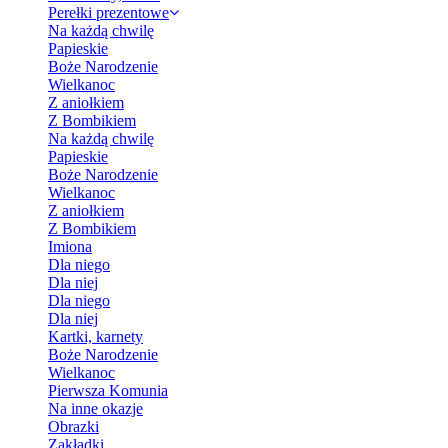
Perełki prezentowe
Na każdą chwilę
Papieskie
Boże Narodzenie
Wielkanoc
Z aniołkiem
Z Bombikiem
Na każdą chwilę
Papieskie
Boże Narodzenie
Wielkanoc
Z aniołkiem
Z Bombikiem
Imiona
Dla niego
Dla niej
Dla niego
Dla niej
Kartki, karnety
Boże Narodzenie
Wielkanoc
Pierwsza Komunia
Na inne okazje
Obrazki
Zakładki