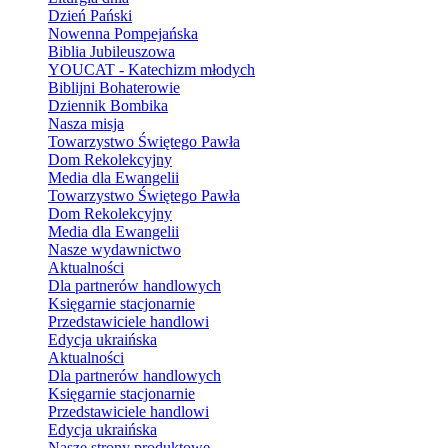
Dzień Pański
Nowenna Pompejańska
Biblia Jubileuszowa
YOUCAT - Katechizm młodych
Biblijni Bohaterowie
Dziennik Bombika
Nasza misja
Towarzystwo Świętego Pawła
Dom Rekolekcyjny
Media dla Ewangelii
Towarzystwo Świętego Pawła
Dom Rekolekcyjny
Media dla Ewangelii
Nasze wydawnictwo
Aktualności
Dla partnerów handlowych
Księgarnie stacjonarnie
Przedstawiciele handlowi
Edycja ukraińska
Aktualności
Dla partnerów handlowych
Księgarnie stacjonarnie
Przedstawiciele handlowi
Edycja ukraińska
Nasze strony produktowe