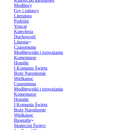
Książeczki kartonowe
Modlitwy
Gry i zabawy
Literatura
Podróże
Youcat
Katecheza
Duchowość
Liturgia
Czasopisma
Modlitewniki i rozważania
Komentarze
Homilie
I Komunia Święta
Boże Narodzenie
Wielkanoc
Czasopisma
Modlitewniki i rozważania
Komentarze
Homilie
I Komunia Święta
Boże Narodzenie
Wielkanoc
Biografie
Skuteczni Święci