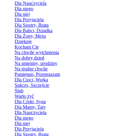
Dla Nauczyciela
Dla niego
Dla niej
Dla Przyjaciela
Dla Siostry, Brata
Dla Babci, Dziadka
Dla Żony, Męża
Dziękuję
Kocham Cię
Na chwile wytchnienia
Na dobry dzień
Na imieniny, urodziny
Na trudne chwile
Pamiętam, Przepraszam
Dla Cioci, Wujka
Sukces, Szczęście
Ślub
Warto żyć
Dla Córki, Syna
Dla Mamy, Taty
Dla Nauczyciela
Dla niego
Dla niej
Dla Przyjaciela
Dla Siostry, Brata