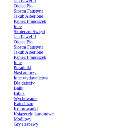
Jan Paweł II
Ojciec Pio
Siostra Faustyna
Jakub Alberione
Papież Franciszek
Inne
Skuteczni Święci
Jan Paweł II
Ojciec Pio
Siostra Faustyna
Jakub Alberione
Papież Franciszek
Inne
Poradniki
Nasi autorzy
Inne wydawnictwa
Dla dzieci
Bajki
Biblia
Wychowanie
Katechizm
Kolorowanki
Książeczki kartonowe
Modlitwy
Gry i zabawy