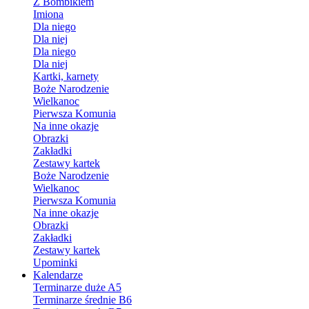
Z Bombikiem
Imiona
Dla niego
Dla niej
Dla niego
Dla niej
Kartki, karnety
Boże Narodzenie
Wielkanoc
Pierwsza Komunia
Na inne okazje
Obrazki
Zakładki
Zestawy kartek
Boże Narodzenie
Wielkanoc
Pierwsza Komunia
Na inne okazje
Obrazki
Zakładki
Zestawy kartek
Upominki
Kalendarze
Terminarze duże A5
Terminarze średnie B6