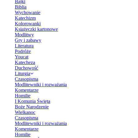
Bajki
Biblia
Wychowanie
Katechizm
Kolorowanki
Książeczki kartonowe
Modlitwy
Gry i zabawy
Literatura
Podróże
Youcat
Katecheza
Duchowość
Liturgia
Czasopisma
Modlitewniki i rozważania
Komentarze
Homilie
I Komunia Święta
Boże Narodzenie
Wielkanoc
Czasopisma
Modlitewniki i rozważania
Komentarze
Homilie