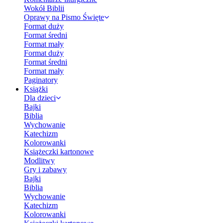
Wokół Biblii
Oprawy na Pismo Święte
Format duży
Format średni
Format mały
Format duży
Format średni
Format mały
Paginatory
Książki
Dla dzieci
Bajki
Biblia
Wychowanie
Katechizm
Kolorowanki
Książeczki kartonowe
Modlitwy
Gry i zabawy
Bajki
Biblia
Wychowanie
Katechizm
Kolorowanki