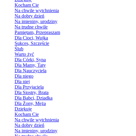
Kocham Cię
Na chwile wytchnienia
Na dobry dzień
Na imieniny, urodziny
Na trudne chwile
Pamiętam, Przepraszam
Dla Cioci, Wujka
Sukces, Szczęście
Ślub
Warto żyć
Dla Córki, Syna
Dla Mamy, Taty
Dla Nauczyciela
Dla niego
Dla niej
Dla Przyjaciela
Dla Siostry, Brata
Dla Babci, Dziadka
Dla Żony, Męża
Dziękuję
Kocham Cię
Na chwile wytchnienia
Na dobry dzień
Na imieniny, urodziny