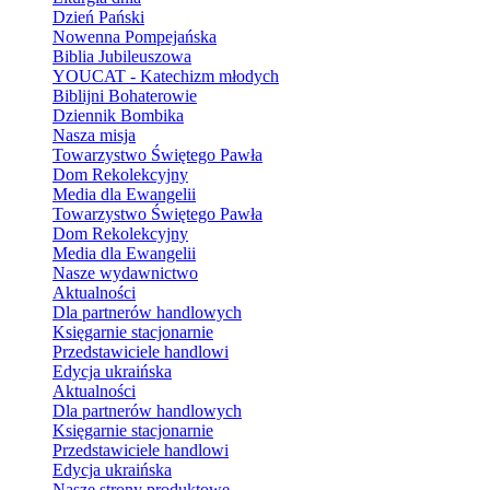
Dzień Pański
Nowenna Pompejańska
Biblia Jubileuszowa
YOUCAT - Katechizm młodych
Biblijni Bohaterowie
Dziennik Bombika
Nasza misja
Towarzystwo Świętego Pawła
Dom Rekolekcyjny
Media dla Ewangelii
Towarzystwo Świętego Pawła
Dom Rekolekcyjny
Media dla Ewangelii
Nasze wydawnictwo
Aktualności
Dla partnerów handlowych
Księgarnie stacjonarnie
Przedstawiciele handlowi
Edycja ukraińska
Aktualności
Dla partnerów handlowych
Księgarnie stacjonarnie
Przedstawiciele handlowi
Edycja ukraińska
Nasze strony produktowe