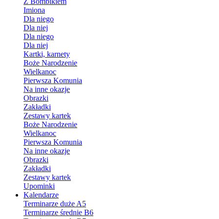
Z Bombikiem
Imiona
Dla niego
Dla niej
Dla niego
Dla niej
Kartki, karnety
Boże Narodzenie
Wielkanoc
Pierwsza Komunia
Na inne okazje
Obrazki
Zakładki
Zestawy kartek
Boże Narodzenie
Wielkanoc
Pierwsza Komunia
Na inne okazje
Obrazki
Zakładki
Zestawy kartek
Upominki
Kalendarze
Terminarze duże A5
Terminarze średnie B6