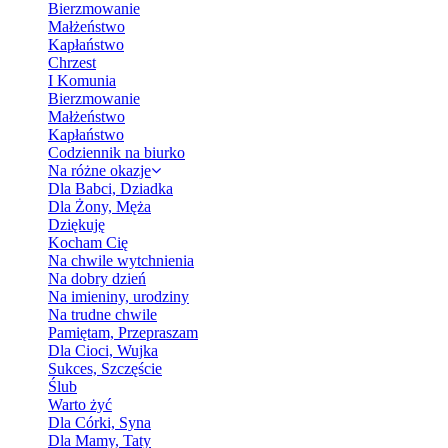
Bierzmowanie
Małżeństwo
Kapłaństwo
Chrzest
I Komunia
Bierzmowanie
Małżeństwo
Kapłaństwo
Codziennik na biurko
Na różne okazje
Dla Babci, Dziadka
Dla Żony, Męża
Dziękuję
Kocham Cię
Na chwile wytchnienia
Na dobry dzień
Na imieniny, urodziny
Na trudne chwile
Pamiętam, Przepraszam
Dla Cioci, Wujka
Sukces, Szczęście
Ślub
Warto żyć
Dla Córki, Syna
Dla Mamy, Taty