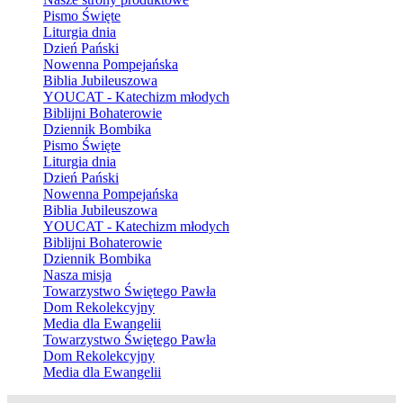
Pismo Święte
Liturgia dnia
Dzień Pański
Nowenna Pompejańska
Biblia Jubileuszowa
YOUCAT - Katechizm młodych
Biblijni Bohaterowie
Dziennik Bombika
Pismo Święte
Liturgia dnia
Dzień Pański
Nowenna Pompejańska
Biblia Jubileuszowa
YOUCAT - Katechizm młodych
Biblijni Bohaterowie
Dziennik Bombika
Nasza misja
Towarzystwo Świętego Pawła
Dom Rekolekcyjny
Media dla Ewangelii
Towarzystwo Świętego Pawła
Dom Rekolekcyjny
Media dla Ewangelii