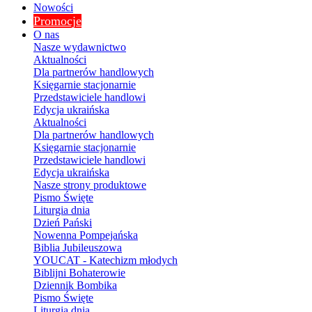
Nowości
Promocje
O nas
Nasze wydawnictwo
Aktualności
Dla partnerów handlowych
Księgarnie stacjonarnie
Przedstawiciele handlowi
Edycja ukraińska
Aktualności
Dla partnerów handlowych
Księgarnie stacjonarnie
Przedstawiciele handlowi
Edycja ukraińska
Nasze strony produktowe
Pismo Święte
Liturgia dnia
Dzień Pański
Nowenna Pompejańska
Biblia Jubileuszowa
YOUCAT - Katechizm młodych
Biblijni Bohaterowie
Dziennik Bombika
Pismo Święte
Liturgia dnia