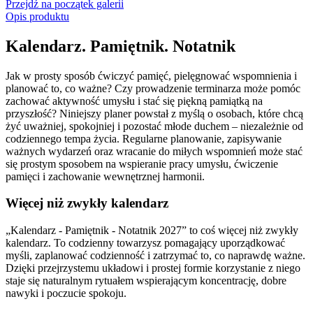
Przejdź na początek galerii
Opis produktu
Kalendarz. Pamiętnik. Notatnik
Jak w prosty sposób ćwiczyć pamięć, pielęgnować wspomnienia i
planować to, co ważne? Czy prowadzenie terminarza może pomóc
zachować aktywność umysłu i stać się piękną pamiątką na
przyszłość? Niniejszy planer powstał z myślą o osobach, które chcą
żyć uważniej, spokojniej i pozostać młode duchem – niezależnie od
codziennego tempa życia. Regularne planowanie, zapisywanie
ważnych wydarzeń oraz wracanie do miłych wspomnień może stać
się prostym sposobem na wspieranie pracy umysłu, ćwiczenie
pamięci i zachowanie wewnętrznej harmonii.
Więcej niż zwykły kalendarz
„Kalendarz - Pamiętnik - Notatnik 2027” to coś więcej niż zwykły
kalendarz. To codzienny towarzysz pomagający uporządkować
myśli, zaplanować codzienność i zatrzymać to, co naprawdę ważne.
Dzięki przejrzystemu układowi i prostej formie korzystanie z niego
staje się naturalnym rytuałem wspierającym koncentrację, dobre
nawyki i poczucie spokoju.