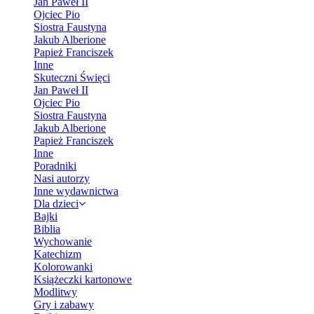
Jan Paweł II
Ojciec Pio
Siostra Faustyna
Jakub Alberione
Papież Franciszek
Inne
Skuteczni Święci
Jan Paweł II
Ojciec Pio
Siostra Faustyna
Jakub Alberione
Papież Franciszek
Inne
Poradniki
Nasi autorzy
Inne wydawnictwa
Dla dzieci
Bajki
Biblia
Wychowanie
Katechizm
Kolorowanki
Książeczki kartonowe
Modlitwy
Gry i zabawy