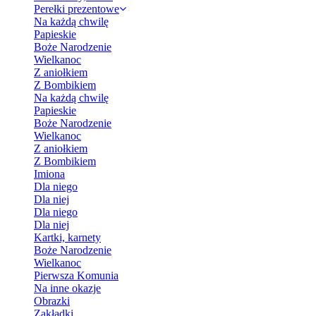
Perełki prezentowe
Na każdą chwilę
Papieskie
Boże Narodzenie
Wielkanoc
Z aniołkiem
Z Bombikiem
Na każdą chwilę
Papieskie
Boże Narodzenie
Wielkanoc
Z aniołkiem
Z Bombikiem
Imiona
Dla niego
Dla niej
Dla niego
Dla niej
Kartki, karnety
Boże Narodzenie
Wielkanoc
Pierwsza Komunia
Na inne okazje
Obrazki
Zakładki