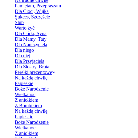
Na trudne chwile
Pamiętam, Przepraszam
Dla Cioci, Wujka
Sukces, Szczęście
Ślub
Warto żyć
Dla Córki, Syna
Dla Mamy, Taty
Dla Nauczyciela
Dla niego
Dla niej
Dla Przyjaciela
Dla Siostry, Brata
Perełki prezentowe
Na każdą chwilę
Papieskie
Boże Narodzenie
Wielkanoc
Z aniołkiem
Z Bombikiem
Na każdą chwilę
Papieskie
Boże Narodzenie
Wielkanoc
Z aniołkiem