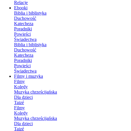
Relacje
Ebooki
Biblia i biblistyka
Duchowość
Katecheza
Poradniki
Powieści
Świadectwa
Biblia i biblistyka
Duchowość
Katecheza
Poradniki
Powieści
Świadectwa
Filmy i muzyka
Filmy
Kolędy
Muzyka chrześcijańska
Dla dzieci
Taizé
Filmy
Kolędy
Muzyka chrześcijańska
Dla dzieci
Taizé