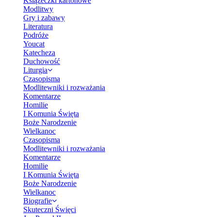
Książeczki kartonowe
Modlitwy
Gry i zabawy
Literatura
Podróże
Youcat
Katecheza
Duchowość
Liturgia
Czasopisma
Modlitewniki i rozważania
Komentarze
Homilie
I Komunia Święta
Boże Narodzenie
Wielkanoc
Czasopisma
Modlitewniki i rozważania
Komentarze
Homilie
I Komunia Święta
Boże Narodzenie
Wielkanoc
Biografie
Skuteczni Święci