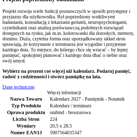
Projekt rozwija wiele funkcji poznawczych w sposób przystępny i
przyjazny dla użytkownika. Był poprzedzony wnikliwymi
badaniami, konsultacją z lekarzami geriatrii, neuropsychologami,
czytelnikami oraz analizą porównawczą podobnych rozwiązań
dostępnych na rynku, jak m.in. kolorowanki dla dorosłych, memory,
domino. Duża, czytelna forma oraz uporządkowany układ stron
sprawiają, że korzystanie z terminarza jest wygodne i przyjemne
każdego dnia. To miejsce, do którego chce się wracać – by lepiej
pamiętać, spokojniej planować i każdego dnia dbać o siebie oraz
swój umysł.
Wybierz na prezent coś więcej niż kalendarz. Podaruj pamięć,
radość z codzienności i stwórz pamiątkę na lata.
Dane techniczne
Więcej informacji
Nazwa Towaru
Kalendarz 2027 - Pamiętnik - Notatnik
Typ Produktu
Kalendarz / terminarz
Oprawa produktu
otabind - broszurowa
Liczba Stron
224
Wymiary
20,5 x 28,5
Numer EAN13
5907564035347