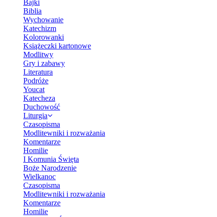
Bajki
Biblia
Wychowanie
Katechizm
Kolorowanki
Książeczki kartonowe
Modlitwy
Gry i zabawy
Literatura
Podróże
Youcat
Katecheza
Duchowość
Liturgia
Czasopisma
Modlitewniki i rozważania
Komentarze
Homilie
I Komunia Święta
Boże Narodzenie
Wielkanoc
Czasopisma
Modlitewniki i rozważania
Komentarze
Homilie