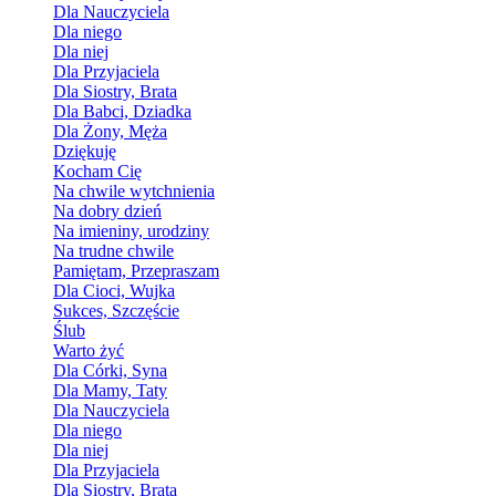
Dla Nauczyciela
Dla niego
Dla niej
Dla Przyjaciela
Dla Siostry, Brata
Dla Babci, Dziadka
Dla Żony, Męża
Dziękuję
Kocham Cię
Na chwile wytchnienia
Na dobry dzień
Na imieniny, urodziny
Na trudne chwile
Pamiętam, Przepraszam
Dla Cioci, Wujka
Sukces, Szczęście
Ślub
Warto żyć
Dla Córki, Syna
Dla Mamy, Taty
Dla Nauczyciela
Dla niego
Dla niej
Dla Przyjaciela
Dla Siostry, Brata