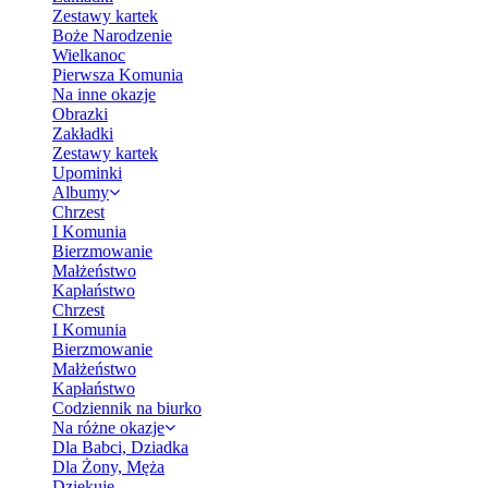
Zestawy kartek
Boże Narodzenie
Wielkanoc
Pierwsza Komunia
Na inne okazje
Obrazki
Zakładki
Zestawy kartek
Upominki
Albumy
Chrzest
I Komunia
Bierzmowanie
Małżeństwo
Kapłaństwo
Chrzest
I Komunia
Bierzmowanie
Małżeństwo
Kapłaństwo
Codziennik na biurko
Na różne okazje
Dla Babci, Dziadka
Dla Żony, Męża
Dziękuję