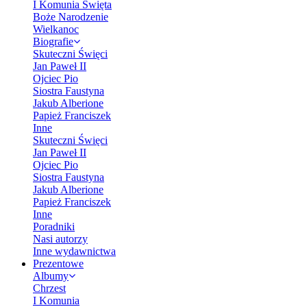
I Komunia Święta
Boże Narodzenie
Wielkanoc
Biografie
Skuteczni Święci
Jan Paweł II
Ojciec Pio
Siostra Faustyna
Jakub Alberione
Papież Franciszek
Inne
Skuteczni Święci
Jan Paweł II
Ojciec Pio
Siostra Faustyna
Jakub Alberione
Papież Franciszek
Inne
Poradniki
Nasi autorzy
Inne wydawnictwa
Prezentowe
Albumy
Chrzest
I Komunia