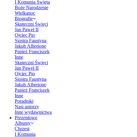
I Komunia Święta
Boże Narodzenie
Wielkanoc
Biografie
Skuteczni Święci
Jan Paweł II
Ojciec Pio
Siostra Faustyna
Jakub Alberione
Papież Franciszek
Inne
Skuteczni Święci
Jan Paweł II
Ojciec Pio
Siostra Faustyna
Jakub Alberione
Papież Franciszek
Inne
Poradniki
Nasi autorzy
Inne wydawnictwa
Prezentowe
Albumy
Chrzest
I Komunia