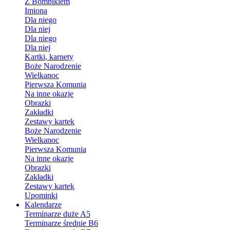
Z Bombikiem
Imiona
Dla niego
Dla niej
Dla niego
Dla niej
Kartki, karnety
Boże Narodzenie
Wielkanoc
Pierwsza Komunia
Na inne okazje
Obrazki
Zakładki
Zestawy kartek
Boże Narodzenie
Wielkanoc
Pierwsza Komunia
Na inne okazje
Obrazki
Zakładki
Zestawy kartek
Upominki
Kalendarze
Terminarze duże A5
Terminarze średnie B6