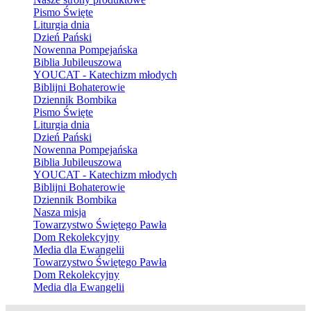
Pismo Święte
Liturgia dnia
Dzień Pański
Nowenna Pompejańska
Biblia Jubileuszowa
YOUCAT - Katechizm młodych
Biblijni Bohaterowie
Dziennik Bombika
Pismo Święte
Liturgia dnia
Dzień Pański
Nowenna Pompejańska
Biblia Jubileuszowa
YOUCAT - Katechizm młodych
Biblijni Bohaterowie
Dziennik Bombika
Nasza misja
Towarzystwo Świętego Pawła
Dom Rekolekcyjny
Media dla Ewangelii
Towarzystwo Świętego Pawła
Dom Rekolekcyjny
Media dla Ewangelii