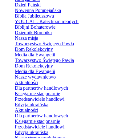
Dzień Pański
Nowenna Pompejańska
Biblia Jubileuszowa
YOUCAT - Katechizm młodych
Biblijni Bohaterowie
Dziennik Bombika
Nasza misja
Towarzystwo Świętego Pawła
Dom Rekolekcyjny
Media dla Ewangelii
Towarzystwo Świętego Pawła
Dom Rekolekcyjny
Media dla Ewangelii
Nasze wydawnictwo
Aktualności
Dla partnerów handlowych
Księgarnie stacjonarnie
Przedstawiciele handlowi
Edycja ukraińska
Aktualności
Dla partnerów handlowych
Księgarnie stacjonarnie
Przedstawiciele handlowi
Edycja ukraińska
Nasze strony produktowe