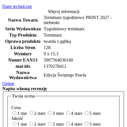
Dane techniczne
Więcej informacji
Terminarz tygodniowy PRINT 2027 -
Nazwa Towaru
niebieski
Seria Wydawnicza
Tygodniowy terminarz
Typ Produktu
Terminarz
Oprawa produktu
twarda z gąbką
Liczba Stron
128
Wymiary
9 x 15,3
Numer EAN13
5907564036160
mat-idx
1370278412
Nazwa
Edycja Świętego Pawła
Wydawnictwa
Opinie
Napisz
własną recenzję
Twoja ocena
Cena
1 star
2 stars
3 stars
4 stars
5 stars
Jakość
1 star
2 stars
3 stars
4 stars
5 stars