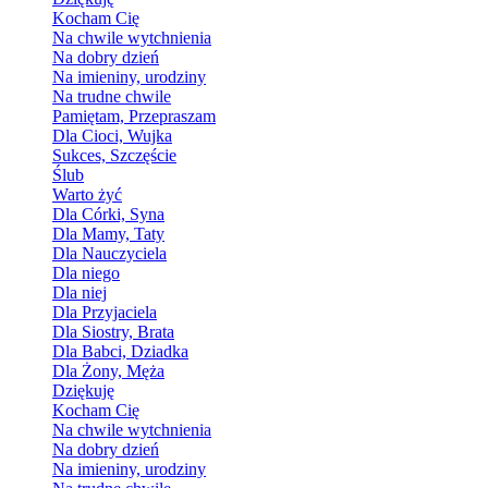
Kocham Cię
Na chwile wytchnienia
Na dobry dzień
Na imieniny, urodziny
Na trudne chwile
Pamiętam, Przepraszam
Dla Cioci, Wujka
Sukces, Szczęście
Ślub
Warto żyć
Dla Córki, Syna
Dla Mamy, Taty
Dla Nauczyciela
Dla niego
Dla niej
Dla Przyjaciela
Dla Siostry, Brata
Dla Babci, Dziadka
Dla Żony, Męża
Dziękuję
Kocham Cię
Na chwile wytchnienia
Na dobry dzień
Na imieniny, urodziny