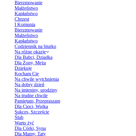
Bierzmowanie
Małżeństwo
Kapłaństwo
Chrzest
I Komunia
Bierzmowanie
Małżeństwo
Kapłaństwo
Codziennik na biurko
Na różne okazje
Dla Babci, Dziadka
Dla Żony, Męża
Dziękuję
Kocham Cię
Na chwile wytchnienia
Na dobry dzień
Na imieniny, urodziny
Na trudne chwile
Pamiętam, Przepraszam
Dla Cioci, Wujka
Sukces, Szczęście
Ślub
Warto żyć
Dla Córki, Syna
Dla Mamy, Taty