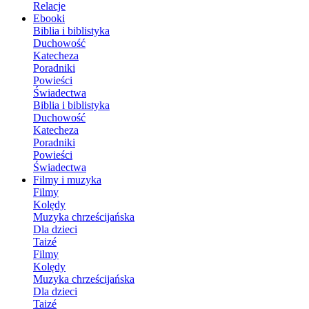
Relacje
Ebooki
Biblia i biblistyka
Duchowość
Katecheza
Poradniki
Powieści
Świadectwa
Biblia i biblistyka
Duchowość
Katecheza
Poradniki
Powieści
Świadectwa
Filmy i muzyka
Filmy
Kolędy
Muzyka chrześcijańska
Dla dzieci
Taizé
Filmy
Kolędy
Muzyka chrześcijańska
Dla dzieci
Taizé