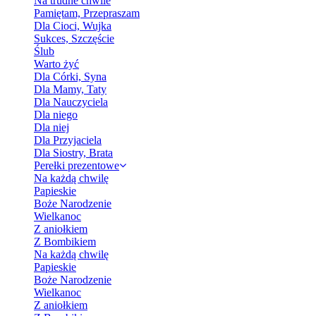
Na trudne chwile
Pamiętam, Przepraszam
Dla Cioci, Wujka
Sukces, Szczęście
Ślub
Warto żyć
Dla Córki, Syna
Dla Mamy, Taty
Dla Nauczyciela
Dla niego
Dla niej
Dla Przyjaciela
Dla Siostry, Brata
Perełki prezentowe
Na każdą chwilę
Papieskie
Boże Narodzenie
Wielkanoc
Z aniołkiem
Z Bombikiem
Na każdą chwilę
Papieskie
Boże Narodzenie
Wielkanoc
Z aniołkiem