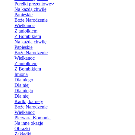
Perełki prezentowe
Na każdą chwilę
Papieskie
Boże Narodzenie
Wielkanoc
Z aniołkiem
Z Bombikiem
Na każdą chwilę
Papieskie
Boże Narodzenie
Wielkanoc
Z aniołkiem
Z Bombikiem
Imiona
Dla niego
Dla niej
Dla niego
Dla niej
Kartki, karnety
Boże Narodzenie
Wielkanoc
Pierwsza Komunia
Na inne okazje
Obrazki
Zakładki