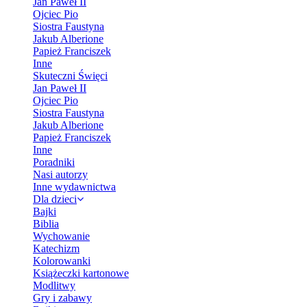
Jan Paweł II
Ojciec Pio
Siostra Faustyna
Jakub Alberione
Papież Franciszek
Inne
Skuteczni Święci
Jan Paweł II
Ojciec Pio
Siostra Faustyna
Jakub Alberione
Papież Franciszek
Inne
Poradniki
Nasi autorzy
Inne wydawnictwa
Dla dzieci
Bajki
Biblia
Wychowanie
Katechizm
Kolorowanki
Książeczki kartonowe
Modlitwy
Gry i zabawy