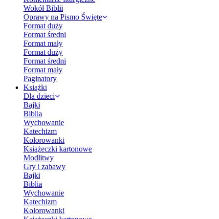
Wokół Biblii
Oprawy na Pismo Święte
Format duży
Format średni
Format mały
Format duży
Format średni
Format mały
Paginatory
Książki
Dla dzieci
Bajki
Biblia
Wychowanie
Katechizm
Kolorowanki
Książeczki kartonowe
Modlitwy
Gry i zabawy
Bajki
Biblia
Wychowanie
Katechizm
Kolorowanki