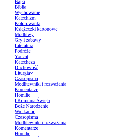
Bajki
Biblia
Wychowanie
Katechizm
Kolorowanki
Książeczki kartonowe
Modlitwy
Gry i zabawy
Literatura
Podróże
Youcat
Katecheza
Duchowość
Liturgia
Czasopisma
Modlitewniki i rozważania
Komentarze
Homilie
I Komunia Święta
Boże Narodzenie
Wielkanoc
Czasopisma
Modlitewniki i rozważania
Komentarze
Homilie