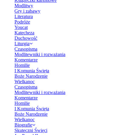
Książeczki kartonowe
Modlitwy
Gry i zabawy
Literatura
Podróże
Youcat
Katecheza
Duchowość
Liturgia
Czasopisma
Modlitewniki i rozważania
Komentarze
Homilie
I Komunia Święta
Boże Narodzenie
Wielkanoc
Czasopisma
Modlitewniki i rozważania
Komentarze
Homilie
I Komunia Święta
Boże Narodzenie
Wielkanoc
Biografie
Skuteczni Święci