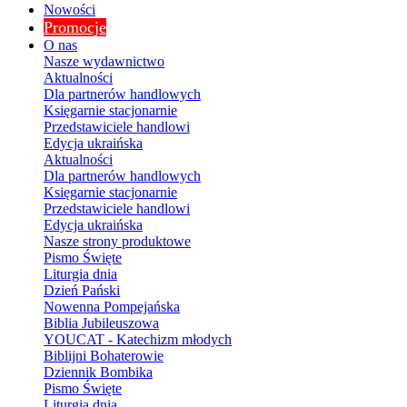
Nowości
Promocje
O nas
Nasze wydawnictwo
Aktualności
Dla partnerów handlowych
Księgarnie stacjonarnie
Przedstawiciele handlowi
Edycja ukraińska
Aktualności
Dla partnerów handlowych
Księgarnie stacjonarnie
Przedstawiciele handlowi
Edycja ukraińska
Nasze strony produktowe
Pismo Święte
Liturgia dnia
Dzień Pański
Nowenna Pompejańska
Biblia Jubileuszowa
YOUCAT - Katechizm młodych
Biblijni Bohaterowie
Dziennik Bombika
Pismo Święte
Liturgia dnia