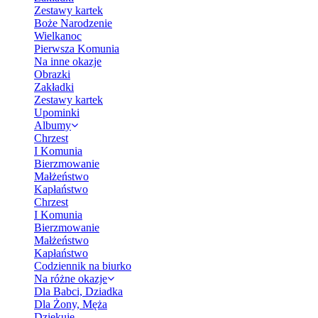
Zestawy kartek
Boże Narodzenie
Wielkanoc
Pierwsza Komunia
Na inne okazje
Obrazki
Zakładki
Zestawy kartek
Upominki
Albumy
Chrzest
I Komunia
Bierzmowanie
Małżeństwo
Kapłaństwo
Chrzest
I Komunia
Bierzmowanie
Małżeństwo
Kapłaństwo
Codziennik na biurko
Na różne okazje
Dla Babci, Dziadka
Dla Żony, Męża
Dziękuję