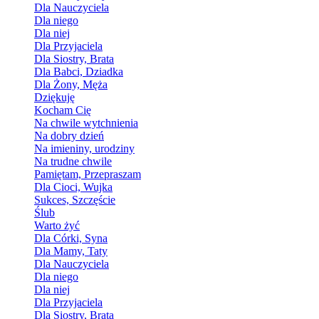
Dla Nauczyciela
Dla niego
Dla niej
Dla Przyjaciela
Dla Siostry, Brata
Dla Babci, Dziadka
Dla Żony, Męża
Dziękuję
Kocham Cię
Na chwile wytchnienia
Na dobry dzień
Na imieniny, urodziny
Na trudne chwile
Pamiętam, Przepraszam
Dla Cioci, Wujka
Sukces, Szczęście
Ślub
Warto żyć
Dla Córki, Syna
Dla Mamy, Taty
Dla Nauczyciela
Dla niego
Dla niej
Dla Przyjaciela
Dla Siostry, Brata