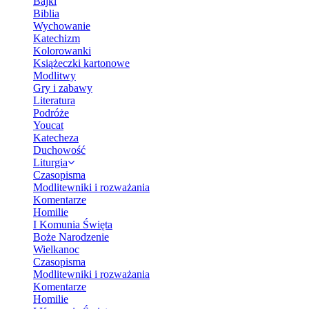
Bajki
Biblia
Wychowanie
Katechizm
Kolorowanki
Książeczki kartonowe
Modlitwy
Gry i zabawy
Literatura
Podróże
Youcat
Katecheza
Duchowość
Liturgia
Czasopisma
Modlitewniki i rozważania
Komentarze
Homilie
I Komunia Święta
Boże Narodzenie
Wielkanoc
Czasopisma
Modlitewniki i rozważania
Komentarze
Homilie