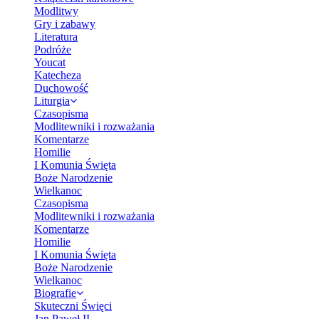
Modlitwy
Gry i zabawy
Literatura
Podróże
Youcat
Katecheza
Duchowość
Liturgia
Czasopisma
Modlitewniki i rozważania
Komentarze
Homilie
I Komunia Święta
Boże Narodzenie
Wielkanoc
Czasopisma
Modlitewniki i rozważania
Komentarze
Homilie
I Komunia Święta
Boże Narodzenie
Wielkanoc
Biografie
Skuteczni Święci
Jan Paweł II