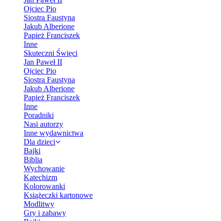
Ojciec Pio
Siostra Faustyna
Jakub Alberione
Papież Franciszek
Inne
Skuteczni Święci
Jan Paweł II
Ojciec Pio
Siostra Faustyna
Jakub Alberione
Papież Franciszek
Inne
Poradniki
Nasi autorzy
Inne wydawnictwa
Dla dzieci
Bajki
Biblia
Wychowanie
Katechizm
Kolorowanki
Książeczki kartonowe
Modlitwy
Gry i zabawy