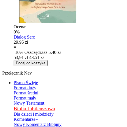
Ocena:
0%
Dialog Serc
29,95 zł
=
-10%
Oszczędzasz
5,40 zł
53,91 zł
48,51 zł
Dodaj do koszyka
Przełącznik Nav
Pismo Święte
Format duży
Format średni
Format mały
Nowy Testament
Biblia Jubileuszowa
Dla dzieci i młodzieży
Komentarze
Nowy Komentarz Biblijny