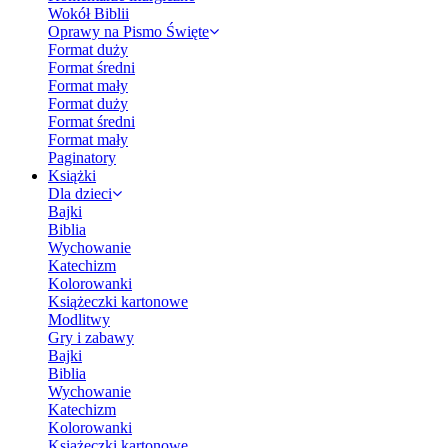
Wokół Biblii
Oprawy na Pismo Święte
Format duży
Format średni
Format mały
Format duży
Format średni
Format mały
Paginatory
Książki
Dla dzieci
Bajki
Biblia
Wychowanie
Katechizm
Kolorowanki
Książeczki kartonowe
Modlitwy
Gry i zabawy
Bajki
Biblia
Wychowanie
Katechizm
Kolorowanki
Książeczki kartonowe