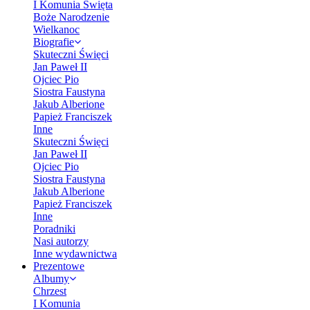
I Komunia Święta
Boże Narodzenie
Wielkanoc
Biografie
Skuteczni Święci
Jan Paweł II
Ojciec Pio
Siostra Faustyna
Jakub Alberione
Papież Franciszek
Inne
Skuteczni Święci
Jan Paweł II
Ojciec Pio
Siostra Faustyna
Jakub Alberione
Papież Franciszek
Inne
Poradniki
Nasi autorzy
Inne wydawnictwa
Prezentowe
Albumy
Chrzest
I Komunia