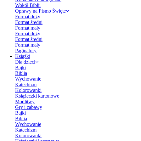
Wokół Biblii
Oprawy na Pismo Święte
Format duży
Format średni
Format mały
Format duży
Format średni
Format mały
Paginatory
Książki
Dla dzieci
Bajki
Biblia
Wychowanie
Katechizm
Kolorowanki
Książeczki kartonowe
Modlitwy
Gry i zabawy
Bajki
Biblia
Wychowanie
Katechizm
Kolorowanki