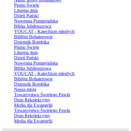
Pismo Święte
Liturgia dnia
Dzień Pański
Nowenna Pompejańska
Biblia Jubileuszowa
YOUCAT - Katechizm młodych
Biblijni Bohaterowie
Dziennik Bombika
Pismo Święte
Liturgia dnia
Dzień Pański
Nowenna Pompejańska
Biblia Jubileuszowa
YOUCAT - Katechizm młodych
Biblijni Bohaterowie
Dziennik Bombika
Nasza misja
Towarzystwo Świętego Pawła
Dom Rekolekcyjny
Media dla Ewangelii
Towarzystwo Świętego Pawła
Dom Rekolekcyjny
Media dla Ewangelii