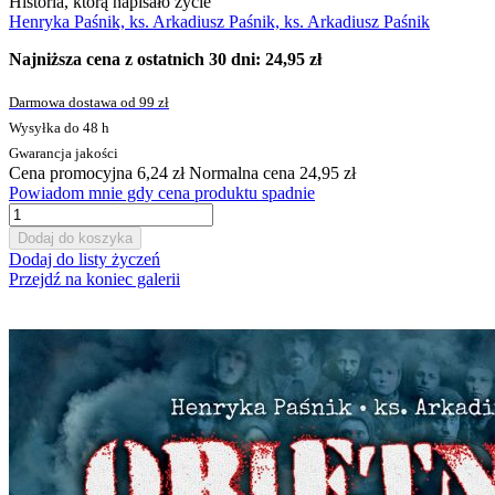
Historia, którą napisało życie
Henryka Paśnik, ks. Arkadiusz Paśnik, ks. Arkadiusz Paśnik
Najniższa cena z ostatnich 30 dni: 24,95 zł
Darmowa dostawa od 99 zł
Wysyłka do 48 h
Gwarancja jakości
Cena promocyjna
6,24 zł
Normalna cena
24,95 zł
Powiadom mnie gdy cena produktu spadnie
Dodaj do koszyka
Dodaj do listy życzeń
Przejdź na koniec galerii