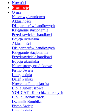
Nowości
Promocje
O nas
Nasze wydawnictwo
Aktualności
Dla partnerów handlowych
Księgarnie stacjonarnie
Przedstawiciele handlowi
Edycja ukraińska
Aktualności
Dla partnerów handlowych
Księgarnie stacjonarnie
Przedstawiciele handlowi
Edycja ukraińska
Nasze strony produktowe
Pismo Święte
Liturgia dnia
Dzień Pański
Nowenna Pompejańska
Biblia Jubileuszowa
YOUCAT - Katechizm młodych
Biblijni Bohaterowie
Dziennik Bombika
Pismo Święte
Liturgia dnia