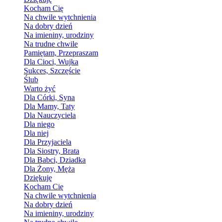
Kocham Cię
Na chwile wytchnienia
Na dobry dzień
Na imieniny, urodziny
Na trudne chwile
Pamiętam, Przepraszam
Dla Cioci, Wujka
Sukces, Szczęście
Ślub
Warto żyć
Dla Córki, Syna
Dla Mamy, Taty
Dla Nauczyciela
Dla niego
Dla niej
Dla Przyjaciela
Dla Siostry, Brata
Dla Babci, Dziadka
Dla Żony, Męża
Dziękuję
Kocham Cię
Na chwile wytchnienia
Na dobry dzień
Na imieniny, urodziny