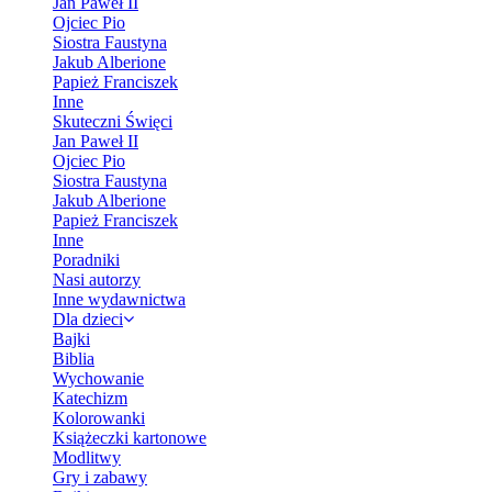
Jan Paweł II
Ojciec Pio
Siostra Faustyna
Jakub Alberione
Papież Franciszek
Inne
Skuteczni Święci
Jan Paweł II
Ojciec Pio
Siostra Faustyna
Jakub Alberione
Papież Franciszek
Inne
Poradniki
Nasi autorzy
Inne wydawnictwa
Dla dzieci
Bajki
Biblia
Wychowanie
Katechizm
Kolorowanki
Książeczki kartonowe
Modlitwy
Gry i zabawy