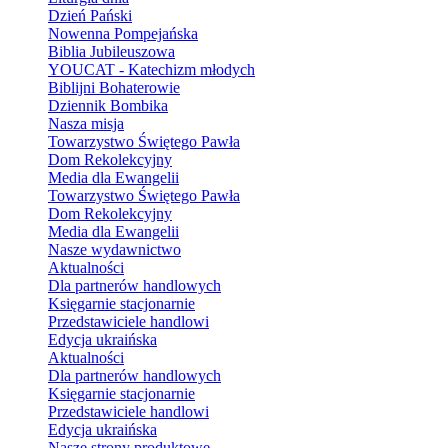
Dzień Pański
Nowenna Pompejańska
Biblia Jubileuszowa
YOUCAT - Katechizm młodych
Biblijni Bohaterowie
Dziennik Bombika
Nasza misja
Towarzystwo Świętego Pawła
Dom Rekolekcyjny
Media dla Ewangelii
Towarzystwo Świętego Pawła
Dom Rekolekcyjny
Media dla Ewangelii
Nasze wydawnictwo
Aktualności
Dla partnerów handlowych
Księgarnie stacjonarnie
Przedstawiciele handlowi
Edycja ukraińska
Aktualności
Dla partnerów handlowych
Księgarnie stacjonarnie
Przedstawiciele handlowi
Edycja ukraińska
Nasze strony produktowe