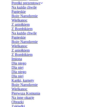
Perełki prezentowe
Na każdą chwilę
Papieskie
Boże Narodzenie
Wielkanoc
Z aniołkiem
Z Bombikiem
Na każdą chwilę
Papieskie
Boże Narodzenie
Wielkanoc
Z aniołkiem
Z Bombikiem
Imiona
Dla niego
Dla niej
Dla niego
Dla niej
Kartki, karnety
Boże Narodzenie
Wielkanoc
Pierwsza Komunia
Na inne okazje
Obrazki
Zakładki