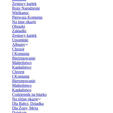
Zestawy kartek
Boże Narodzenie
Wielkanoc
Pierwsza Komunia
Na inne okazje
Obrazki
Zakładki
Zestawy kartek
Upominki
Albumy
Chrzest
I Komunia
Bierzmowanie
Małżeństwo
Kapłaństwo
Chrzest
I Komunia
Bierzmowanie
Małżeństwo
Kapłaństwo
Codziennik na biurko
Na różne okazje
Dla Babci, Dziadka
Dla Żony, Męża
Dziękuję