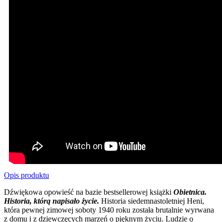
Opis produktu
Dźwiękowa opowieść na bazie bestsellerowej książki
Obietnica.
Historia, którą napisało życie.
Historia siedemnastoletniej Heni,
która pewnej zimowej soboty 1940 roku została brutalnie wyrwana
z domu i z dziewczęcych marzeń o pięknym życiu. Ludzie o