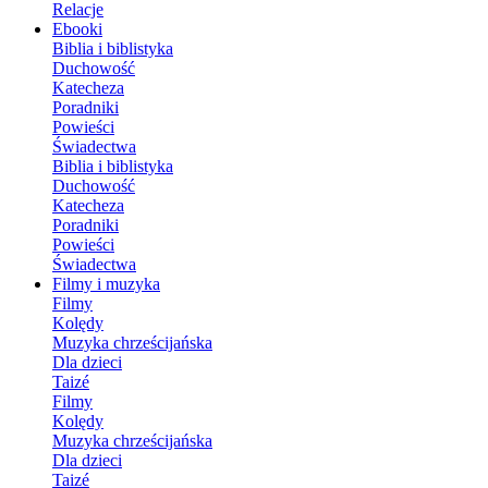
Relacje
Ebooki
Biblia i biblistyka
Duchowość
Katecheza
Poradniki
Powieści
Świadectwa
Biblia i biblistyka
Duchowość
Katecheza
Poradniki
Powieści
Świadectwa
Filmy i muzyka
Filmy
Kolędy
Muzyka chrześcijańska
Dla dzieci
Taizé
Filmy
Kolędy
Muzyka chrześcijańska
Dla dzieci
Taizé