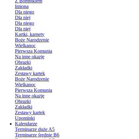
Z Bombikiem
Imiona
Dla niego
Dla niej
Dla niego
Dla niej
Kartki, karnety
Boże Narodzenie
Wielkanoc
Pierwsza Komunia
Na inne okazje
Obrazki
Zakładki
Zestawy kartek
Boże Narodzenie
Wielkanoc
Pierwsza Komunia
Na inne okazje
Obrazki
Zakładki
Zestawy kartek
Upominki
Kalendarze
Terminarze duże A5
Terminarze średnie B6