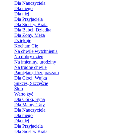
Dla Nauczyciela
Dla niego
Dla niej
Dla Przyjaciela
Dla Siostry, Brata
Dla Babci, Dziadka
Dla Żony, Męża
Dziękuję
Kocham Cię
Na chwile wytchnienia
Na dobry dzień
Na imieniny, urodziny
Na trudne chwile
Pamiętam, Przepraszam
Dla Cioci, Wujka
Sukces, Szczęście
Ślub
Warto żyć
Dla Córki, Syna
Dla Mamy, Taty
Dla Nauczyciela
Dla niego
Dla niej
Dla Przyjaciela
Dla Siostry, Brata