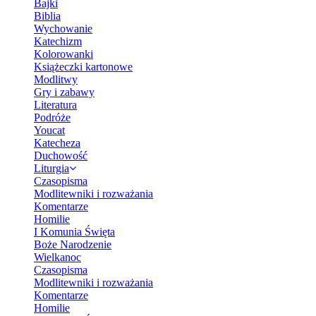
Bajki
Biblia
Wychowanie
Katechizm
Kolorowanki
Książeczki kartonowe
Modlitwy
Gry i zabawy
Literatura
Podróże
Youcat
Katecheza
Duchowość
Liturgia
Czasopisma
Modlitewniki i rozważania
Komentarze
Homilie
I Komunia Święta
Boże Narodzenie
Wielkanoc
Czasopisma
Modlitewniki i rozważania
Komentarze
Homilie