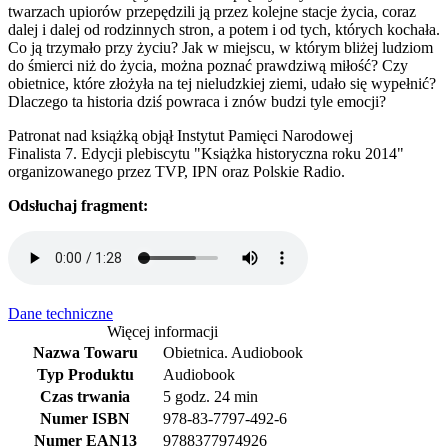
twarzach upiorów przepędzili ją przez kolejne stacje życia, coraz
dalej i dalej od rodzinnych stron, a potem i od tych, których kochała.
Co ją trzymało przy życiu? Jak w miejscu, w którym bliżej ludziom
do śmierci niż do życia, można poznać prawdziwą miłość? Czy
obietnice, które złożyła na tej nieludzkiej ziemi, udało się wypełnić?
Dlaczego ta historia dziś powraca i znów budzi tyle emocji?
Patronat nad książką objął Instytut Pamięci Narodowej
Finalista 7. Edycji plebiscytu "Książka historyczna roku 2014"
organizowanego przez TVP, IPN oraz Polskie Radio.
Odsłuchaj fragment:
Dane techniczne
Więcej informacji
Nazwa Towaru
Obietnica. Audiobook
Typ Produktu
Audiobook
Czas trwania
5 godz. 24 min
Numer ISBN
978-83-7797-492-6
Numer EAN13
9788377974926