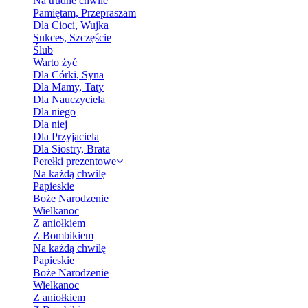
Na trudne chwile
Pamiętam, Przepraszam
Dla Cioci, Wujka
Sukces, Szczęście
Ślub
Warto żyć
Dla Córki, Syna
Dla Mamy, Taty
Dla Nauczyciela
Dla niego
Dla niej
Dla Przyjaciela
Dla Siostry, Brata
Perełki prezentowe
Na każdą chwilę
Papieskie
Boże Narodzenie
Wielkanoc
Z aniołkiem
Z Bombikiem
Na każdą chwilę
Papieskie
Boże Narodzenie
Wielkanoc
Z aniołkiem