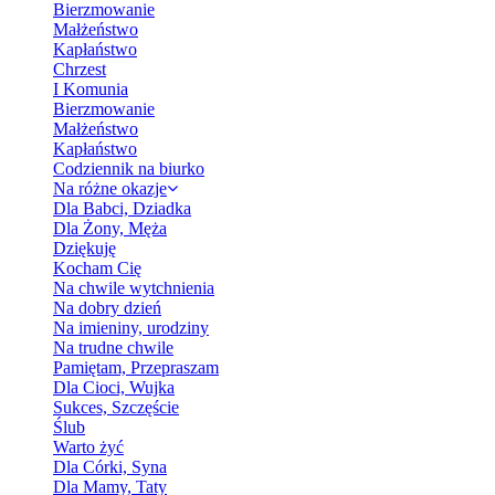
Bierzmowanie
Małżeństwo
Kapłaństwo
Chrzest
I Komunia
Bierzmowanie
Małżeństwo
Kapłaństwo
Codziennik na biurko
Na różne okazje
Dla Babci, Dziadka
Dla Żony, Męża
Dziękuję
Kocham Cię
Na chwile wytchnienia
Na dobry dzień
Na imieniny, urodziny
Na trudne chwile
Pamiętam, Przepraszam
Dla Cioci, Wujka
Sukces, Szczęście
Ślub
Warto żyć
Dla Córki, Syna
Dla Mamy, Taty