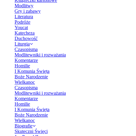
Książeczki kartonowe
Modlitwy
Gry i zabawy
Literatura
Podróże
Youcat
Katecheza
Duchowość
Liturgia
Czasopisma
Modlitewniki i rozważania
Komentarze
Homilie
I Komunia Święta
Boże Narodzenie
Wielkanoc
Czasopisma
Modlitewniki i rozważania
Komentarze
Homilie
I Komunia Święta
Boże Narodzenie
Wielkanoc
Biografie
Skuteczni Święci