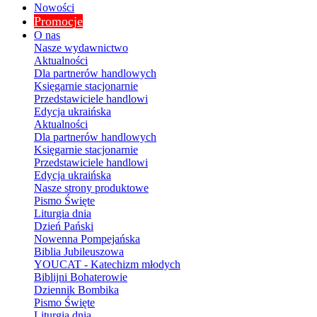
Nowości
Promocje
O nas
Nasze wydawnictwo
Aktualności
Dla partnerów handlowych
Księgarnie stacjonarnie
Przedstawiciele handlowi
Edycja ukraińska
Aktualności
Dla partnerów handlowych
Księgarnie stacjonarnie
Przedstawiciele handlowi
Edycja ukraińska
Nasze strony produktowe
Pismo Święte
Liturgia dnia
Dzień Pański
Nowenna Pompejańska
Biblia Jubileuszowa
YOUCAT - Katechizm młodych
Biblijni Bohaterowie
Dziennik Bombika
Pismo Święte
Liturgia dnia