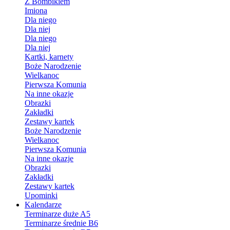
Z Bombikiem
Imiona
Dla niego
Dla niej
Dla niego
Dla niej
Kartki, karnety
Boże Narodzenie
Wielkanoc
Pierwsza Komunia
Na inne okazje
Obrazki
Zakładki
Zestawy kartek
Boże Narodzenie
Wielkanoc
Pierwsza Komunia
Na inne okazje
Obrazki
Zakładki
Zestawy kartek
Upominki
Kalendarze
Terminarze duże A5
Terminarze średnie B6