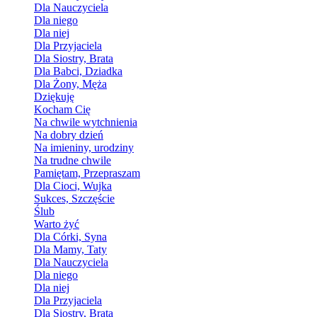
Dla Nauczyciela
Dla niego
Dla niej
Dla Przyjaciela
Dla Siostry, Brata
Dla Babci, Dziadka
Dla Żony, Męża
Dziękuję
Kocham Cię
Na chwile wytchnienia
Na dobry dzień
Na imieniny, urodziny
Na trudne chwile
Pamiętam, Przepraszam
Dla Cioci, Wujka
Sukces, Szczęście
Ślub
Warto żyć
Dla Córki, Syna
Dla Mamy, Taty
Dla Nauczyciela
Dla niego
Dla niej
Dla Przyjaciela
Dla Siostry, Brata