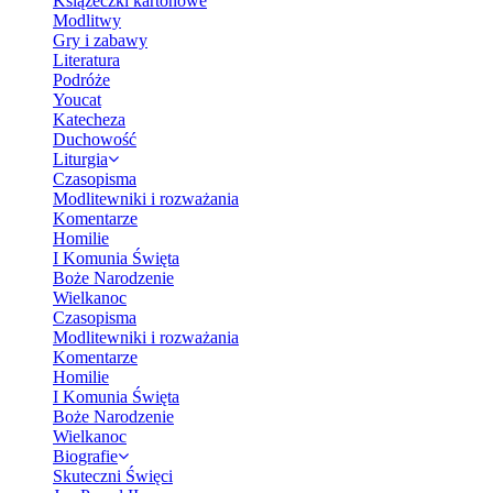
Książeczki kartonowe
Modlitwy
Gry i zabawy
Literatura
Podróże
Youcat
Katecheza
Duchowość
Liturgia
Czasopisma
Modlitewniki i rozważania
Komentarze
Homilie
I Komunia Święta
Boże Narodzenie
Wielkanoc
Czasopisma
Modlitewniki i rozważania
Komentarze
Homilie
I Komunia Święta
Boże Narodzenie
Wielkanoc
Biografie
Skuteczni Święci