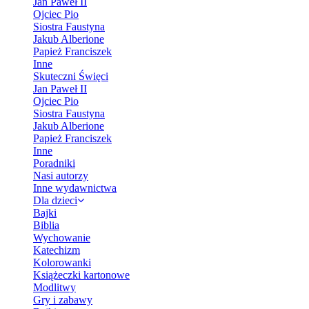
Jan Paweł II
Ojciec Pio
Siostra Faustyna
Jakub Alberione
Papież Franciszek
Inne
Skuteczni Święci
Jan Paweł II
Ojciec Pio
Siostra Faustyna
Jakub Alberione
Papież Franciszek
Inne
Poradniki
Nasi autorzy
Inne wydawnictwa
Dla dzieci
Bajki
Biblia
Wychowanie
Katechizm
Kolorowanki
Książeczki kartonowe
Modlitwy
Gry i zabawy