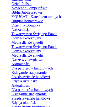
Dzień Pański
Nowenna Pompejańska
Biblia Jubileuszowa
YOUCAT - Katechizm młodych
Biblijni Bohaterowie
Dziennik Bombika
Nasza misja
Towarzystwo Świętego Pawła
Dom Rekolekcyjny
Media dla Ewangelii
Towarzystwo Świętego Pawła
Dom Rekolekcyjny
Media dla Ewangelii
Nasze wydawnictwo
Aktualności
Dla partnerów handlowych
Księgarnie stacjonarnie
Przedstawiciele handlowi
Edycja ukraińska
Aktualności
Dla partnerów handlowych
Księgarnie stacjonarnie
Przedstawiciele handlowi
Edycja ukraińska
Nasze strony produktowe