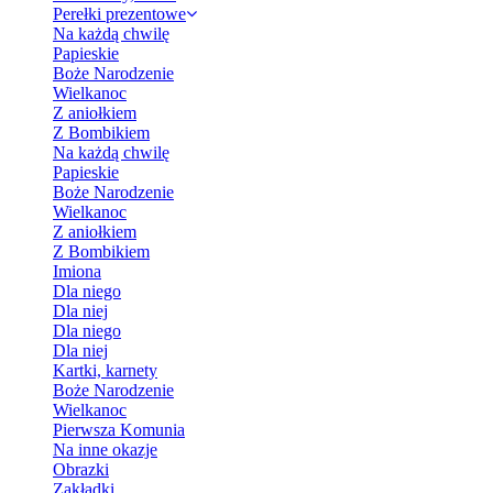
Perełki prezentowe
Na każdą chwilę
Papieskie
Boże Narodzenie
Wielkanoc
Z aniołkiem
Z Bombikiem
Na każdą chwilę
Papieskie
Boże Narodzenie
Wielkanoc
Z aniołkiem
Z Bombikiem
Imiona
Dla niego
Dla niej
Dla niego
Dla niej
Kartki, karnety
Boże Narodzenie
Wielkanoc
Pierwsza Komunia
Na inne okazje
Obrazki
Zakładki