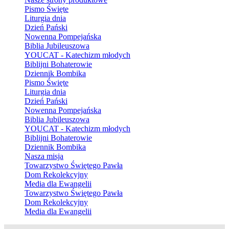
Pismo Święte
Liturgia dnia
Dzień Pański
Nowenna Pompejańska
Biblia Jubileuszowa
YOUCAT - Katechizm młodych
Biblijni Bohaterowie
Dziennik Bombika
Pismo Święte
Liturgia dnia
Dzień Pański
Nowenna Pompejańska
Biblia Jubileuszowa
YOUCAT - Katechizm młodych
Biblijni Bohaterowie
Dziennik Bombika
Nasza misja
Towarzystwo Świętego Pawła
Dom Rekolekcyjny
Media dla Ewangelii
Towarzystwo Świętego Pawła
Dom Rekolekcyjny
Media dla Ewangelii