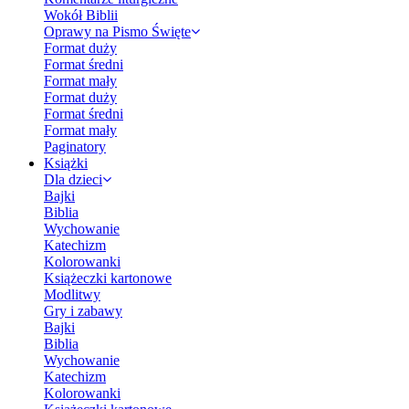
Wokół Biblii
Oprawy na Pismo Święte
Format duży
Format średni
Format mały
Format duży
Format średni
Format mały
Paginatory
Książki
Dla dzieci
Bajki
Biblia
Wychowanie
Katechizm
Kolorowanki
Książeczki kartonowe
Modlitwy
Gry i zabawy
Bajki
Biblia
Wychowanie
Katechizm
Kolorowanki