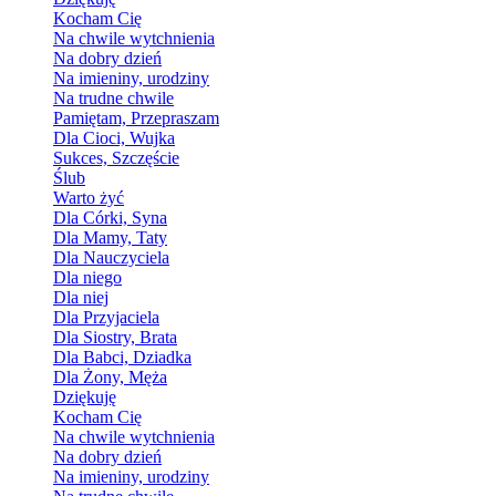
Kocham Cię
Na chwile wytchnienia
Na dobry dzień
Na imieniny, urodziny
Na trudne chwile
Pamiętam, Przepraszam
Dla Cioci, Wujka
Sukces, Szczęście
Ślub
Warto żyć
Dla Córki, Syna
Dla Mamy, Taty
Dla Nauczyciela
Dla niego
Dla niej
Dla Przyjaciela
Dla Siostry, Brata
Dla Babci, Dziadka
Dla Żony, Męża
Dziękuję
Kocham Cię
Na chwile wytchnienia
Na dobry dzień
Na imieniny, urodziny