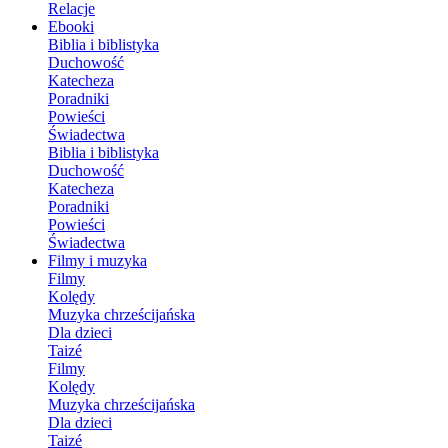
Relacje
Ebooki
Biblia i biblistyka
Duchowość
Katecheza
Poradniki
Powieści
Świadectwa
Biblia i biblistyka
Duchowość
Katecheza
Poradniki
Powieści
Świadectwa
Filmy i muzyka
Filmy
Kolędy
Muzyka chrześcijańska
Dla dzieci
Taizé
Filmy
Kolędy
Muzyka chrześcijańska
Dla dzieci
Taizé