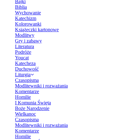
Bajki
Biblia
Wychowanie
Katechizm
Kolorowanki
Książeczki kartonowe
Modlitwy
Gry i zabawy
Literatura
Podróże
Youcat
Katecheza
Duchowość
Liturgia
Czasopisma
Modlitewniki i rozważania
Komentarze
Homilie
I Komunia Święta
Boże Narodzenie
Wielkanoc
Czasopisma
Modlitewniki i rozważania
Komentarze
Homilie