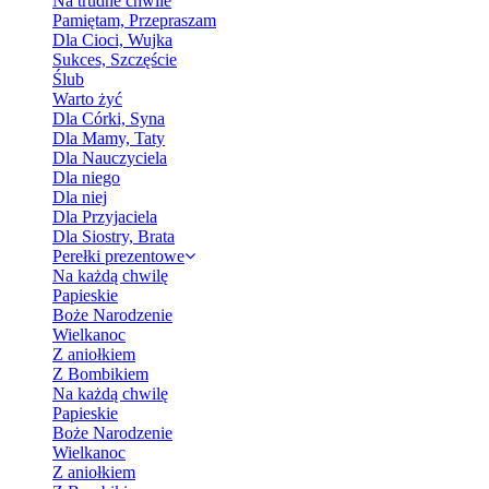
Na trudne chwile
Pamiętam, Przepraszam
Dla Cioci, Wujka
Sukces, Szczęście
Ślub
Warto żyć
Dla Córki, Syna
Dla Mamy, Taty
Dla Nauczyciela
Dla niego
Dla niej
Dla Przyjaciela
Dla Siostry, Brata
Perełki prezentowe
Na każdą chwilę
Papieskie
Boże Narodzenie
Wielkanoc
Z aniołkiem
Z Bombikiem
Na każdą chwilę
Papieskie
Boże Narodzenie
Wielkanoc
Z aniołkiem