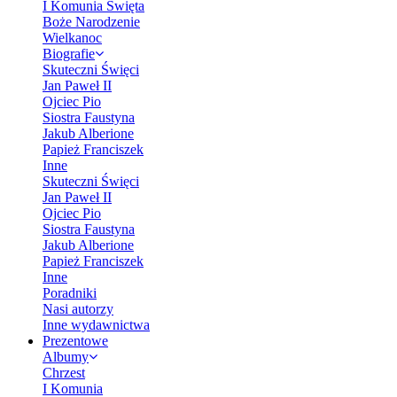
I Komunia Święta
Boże Narodzenie
Wielkanoc
Biografie
Skuteczni Święci
Jan Paweł II
Ojciec Pio
Siostra Faustyna
Jakub Alberione
Papież Franciszek
Inne
Skuteczni Święci
Jan Paweł II
Ojciec Pio
Siostra Faustyna
Jakub Alberione
Papież Franciszek
Inne
Poradniki
Nasi autorzy
Inne wydawnictwa
Prezentowe
Albumy
Chrzest
I Komunia