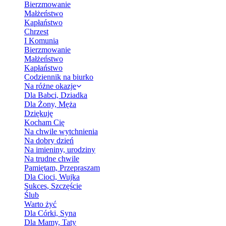
Bierzmowanie
Małżeństwo
Kapłaństwo
Chrzest
I Komunia
Bierzmowanie
Małżeństwo
Kapłaństwo
Codziennik na biurko
Na różne okazje
Dla Babci, Dziadka
Dla Żony, Męża
Dziękuję
Kocham Cię
Na chwile wytchnienia
Na dobry dzień
Na imieniny, urodziny
Na trudne chwile
Pamiętam, Przepraszam
Dla Cioci, Wujka
Sukces, Szczęście
Ślub
Warto żyć
Dla Córki, Syna
Dla Mamy, Taty