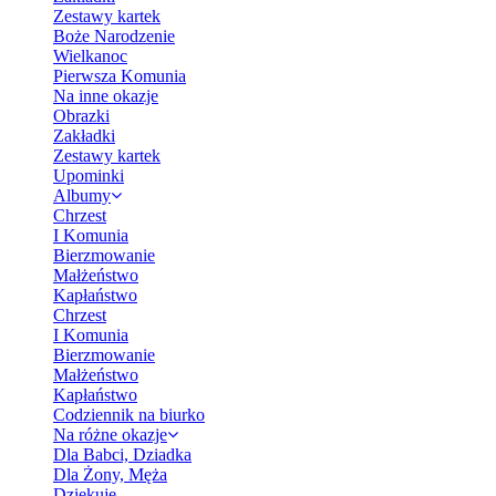
Zestawy kartek
Boże Narodzenie
Wielkanoc
Pierwsza Komunia
Na inne okazje
Obrazki
Zakładki
Zestawy kartek
Upominki
Albumy
Chrzest
I Komunia
Bierzmowanie
Małżeństwo
Kapłaństwo
Chrzest
I Komunia
Bierzmowanie
Małżeństwo
Kapłaństwo
Codziennik na biurko
Na różne okazje
Dla Babci, Dziadka
Dla Żony, Męża
Dziękuję