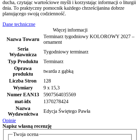
ducha, czytając wartościowe myśli i korzystając informacji o liturgii
dnia. To praktyczny pomocnik każdego chrześcijanina dobrze
planującego swoją codzienność.
Dane techniczne
Więcej informacji
Terminarz tygodniowy KOLOROWY 2027 –
Nazwa Towaru
ornament
Seria
Tygodniowy terminarz
Wydawnicza
Typ Produktu
Terminarz
Oprawa
twarda z gąbką
produktu
Liczba Stron
128
Wymiary
9 x 15,3
Numer EAN13
5907564035569
mat-idx
1370278424
Nazwa
Edycja Świętego Pawła
Wydawnictwa
Opinie
Napisz
własną recenzję
Twoja ocena