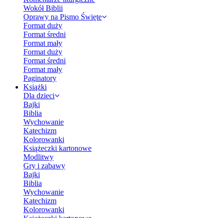
Wokół Biblii
Oprawy na Pismo Święte
Format duży
Format średni
Format mały
Format duży
Format średni
Format mały
Paginatory
Książki
Dla dzieci
Bajki
Biblia
Wychowanie
Katechizm
Kolorowanki
Książeczki kartonowe
Modlitwy
Gry i zabawy
Bajki
Biblia
Wychowanie
Katechizm
Kolorowanki