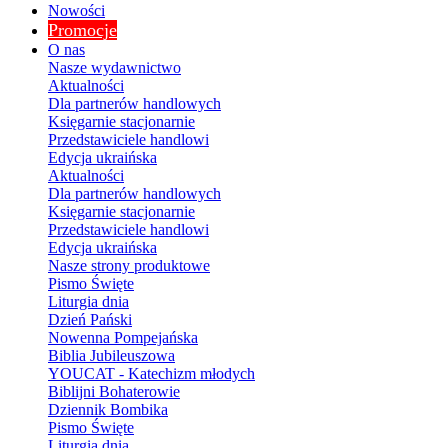
Nowości
Promocje
O nas
Nasze wydawnictwo
Aktualności
Dla partnerów handlowych
Księgarnie stacjonarnie
Przedstawiciele handlowi
Edycja ukraińska
Aktualności
Dla partnerów handlowych
Księgarnie stacjonarnie
Przedstawiciele handlowi
Edycja ukraińska
Nasze strony produktowe
Pismo Święte
Liturgia dnia
Dzień Pański
Nowenna Pompejańska
Biblia Jubileuszowa
YOUCAT - Katechizm młodych
Biblijni Bohaterowie
Dziennik Bombika
Pismo Święte
Liturgia dnia