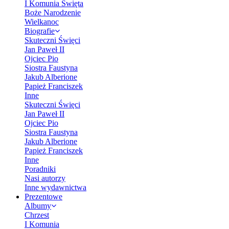
I Komunia Święta
Boże Narodzenie
Wielkanoc
Biografie
Skuteczni Święci
Jan Paweł II
Ojciec Pio
Siostra Faustyna
Jakub Alberione
Papież Franciszek
Inne
Skuteczni Święci
Jan Paweł II
Ojciec Pio
Siostra Faustyna
Jakub Alberione
Papież Franciszek
Inne
Poradniki
Nasi autorzy
Inne wydawnictwa
Prezentowe
Albumy
Chrzest
I Komunia