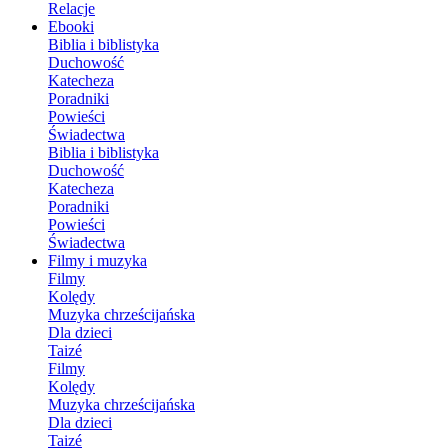
Relacje
Ebooki
Biblia i biblistyka
Duchowość
Katecheza
Poradniki
Powieści
Świadectwa
Biblia i biblistyka
Duchowość
Katecheza
Poradniki
Powieści
Świadectwa
Filmy i muzyka
Filmy
Kolędy
Muzyka chrześcijańska
Dla dzieci
Taizé
Filmy
Kolędy
Muzyka chrześcijańska
Dla dzieci
Taizé