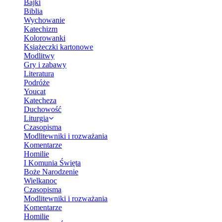
Bajki
Biblia
Wychowanie
Katechizm
Kolorowanki
Książeczki kartonowe
Modlitwy
Gry i zabawy
Literatura
Podróże
Youcat
Katecheza
Duchowość
Liturgia
Czasopisma
Modlitewniki i rozważania
Komentarze
Homilie
I Komunia Święta
Boże Narodzenie
Wielkanoc
Czasopisma
Modlitewniki i rozważania
Komentarze
Homilie