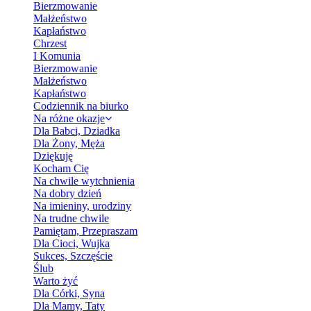
Bierzmowanie
Małżeństwo
Kapłaństwo
Chrzest
I Komunia
Bierzmowanie
Małżeństwo
Kapłaństwo
Codziennik na biurko
Na różne okazje
Dla Babci, Dziadka
Dla Żony, Męża
Dziękuję
Kocham Cię
Na chwile wytchnienia
Na dobry dzień
Na imieniny, urodziny
Na trudne chwile
Pamiętam, Przepraszam
Dla Cioci, Wujka
Sukces, Szczęście
Ślub
Warto żyć
Dla Córki, Syna
Dla Mamy, Taty