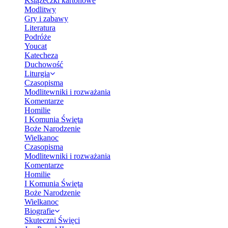
Książeczki kartonowe
Modlitwy
Gry i zabawy
Literatura
Podróże
Youcat
Katecheza
Duchowość
Liturgia
Czasopisma
Modlitewniki i rozważania
Komentarze
Homilie
I Komunia Święta
Boże Narodzenie
Wielkanoc
Czasopisma
Modlitewniki i rozważania
Komentarze
Homilie
I Komunia Święta
Boże Narodzenie
Wielkanoc
Biografie
Skuteczni Święci