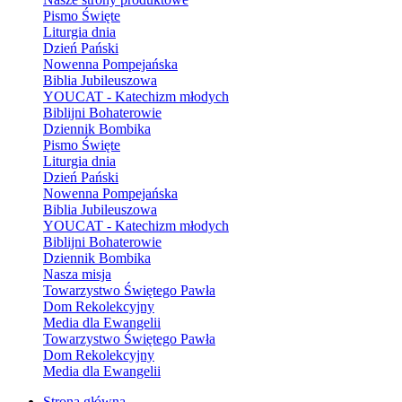
Pismo Święte
Liturgia dnia
Dzień Pański
Nowenna Pompejańska
Biblia Jubileuszowa
YOUCAT - Katechizm młodych
Biblijni Bohaterowie
Dziennik Bombika
Pismo Święte
Liturgia dnia
Dzień Pański
Nowenna Pompejańska
Biblia Jubileuszowa
YOUCAT - Katechizm młodych
Biblijni Bohaterowie
Dziennik Bombika
Nasza misja
Towarzystwo Świętego Pawła
Dom Rekolekcyjny
Media dla Ewangelii
Towarzystwo Świętego Pawła
Dom Rekolekcyjny
Media dla Ewangelii
Strona główna