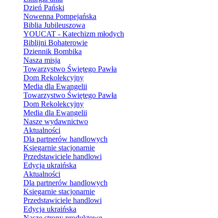
Dzień Pański
Nowenna Pompejańska
Biblia Jubileuszowa
YOUCAT - Katechizm młodych
Biblijni Bohaterowie
Dziennik Bombika
Nasza misja
Towarzystwo Świętego Pawła
Dom Rekolekcyjny
Media dla Ewangelii
Towarzystwo Świętego Pawła
Dom Rekolekcyjny
Media dla Ewangelii
Nasze wydawnictwo
Aktualności
Dla partnerów handlowych
Księgarnie stacjonarnie
Przedstawiciele handlowi
Edycja ukraińska
Aktualności
Dla partnerów handlowych
Księgarnie stacjonarnie
Przedstawiciele handlowi
Edycja ukraińska
Nasze strony produktowe