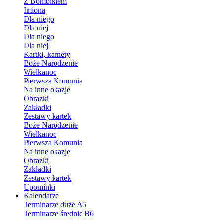
Z Bombikiem
Imiona
Dla niego
Dla niej
Dla niego
Dla niej
Kartki, karnety
Boże Narodzenie
Wielkanoc
Pierwsza Komunia
Na inne okazje
Obrazki
Zakładki
Zestawy kartek
Boże Narodzenie
Wielkanoc
Pierwsza Komunia
Na inne okazje
Obrazki
Zakładki
Zestawy kartek
Upominki
Kalendarze
Terminarze duże A5
Terminarze średnie B6