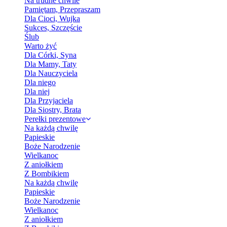
Na trudne chwile
Pamiętam, Przepraszam
Dla Cioci, Wujka
Sukces, Szczęście
Ślub
Warto żyć
Dla Córki, Syna
Dla Mamy, Taty
Dla Nauczyciela
Dla niego
Dla niej
Dla Przyjaciela
Dla Siostry, Brata
Perełki prezentowe
Na każdą chwilę
Papieskie
Boże Narodzenie
Wielkanoc
Z aniołkiem
Z Bombikiem
Na każdą chwilę
Papieskie
Boże Narodzenie
Wielkanoc
Z aniołkiem