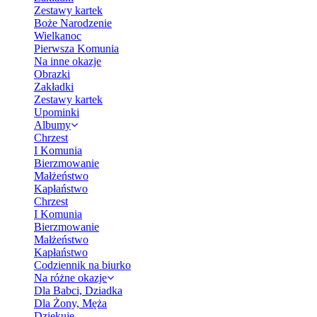
Zestawy kartek
Boże Narodzenie
Wielkanoc
Pierwsza Komunia
Na inne okazje
Obrazki
Zakładki
Zestawy kartek
Upominki
Albumy
Chrzest
I Komunia
Bierzmowanie
Małżeństwo
Kapłaństwo
Chrzest
I Komunia
Bierzmowanie
Małżeństwo
Kapłaństwo
Codziennik na biurko
Na różne okazje
Dla Babci, Dziadka
Dla Żony, Męża
Dziękuję