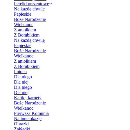
Perełki prezentowe
Na każdą chwilę
Papieskie
Boże Narodzenie
Wielkanoc
Z aniołkiem
Z Bombikiem
Na każdą chwilę
Papieskie
Boże Narodzenie
Wielkanoc
Z aniołkiem
Z Bombikiem
Imiona
Dla niego
Dla niej
Dla niego
Dla niej
Kartki, karnety
Boże Narodzenie
Wielkanoc
Pierwsza Komunia
Na inne okazje
Obrazki
Zakładki