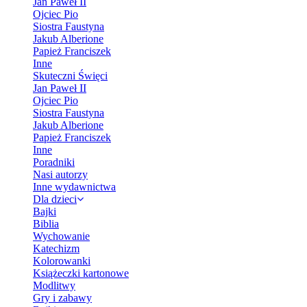
Jan Paweł II
Ojciec Pio
Siostra Faustyna
Jakub Alberione
Papież Franciszek
Inne
Skuteczni Święci
Jan Paweł II
Ojciec Pio
Siostra Faustyna
Jakub Alberione
Papież Franciszek
Inne
Poradniki
Nasi autorzy
Inne wydawnictwa
Dla dzieci
Bajki
Biblia
Wychowanie
Katechizm
Kolorowanki
Książeczki kartonowe
Modlitwy
Gry i zabawy