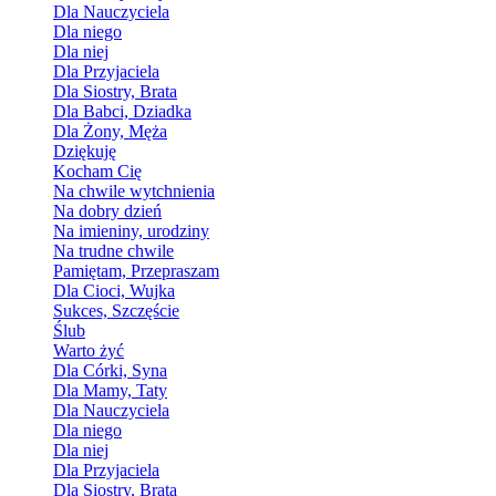
Dla Nauczyciela
Dla niego
Dla niej
Dla Przyjaciela
Dla Siostry, Brata
Dla Babci, Dziadka
Dla Żony, Męża
Dziękuję
Kocham Cię
Na chwile wytchnienia
Na dobry dzień
Na imieniny, urodziny
Na trudne chwile
Pamiętam, Przepraszam
Dla Cioci, Wujka
Sukces, Szczęście
Ślub
Warto żyć
Dla Córki, Syna
Dla Mamy, Taty
Dla Nauczyciela
Dla niego
Dla niej
Dla Przyjaciela
Dla Siostry, Brata