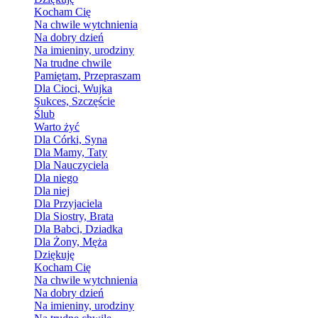
Kocham Cię
Na chwile wytchnienia
Na dobry dzień
Na imieniny, urodziny
Na trudne chwile
Pamiętam, Przepraszam
Dla Cioci, Wujka
Sukces, Szczęście
Ślub
Warto żyć
Dla Córki, Syna
Dla Mamy, Taty
Dla Nauczyciela
Dla niego
Dla niej
Dla Przyjaciela
Dla Siostry, Brata
Dla Babci, Dziadka
Dla Żony, Męża
Dziękuję
Kocham Cię
Na chwile wytchnienia
Na dobry dzień
Na imieniny, urodziny