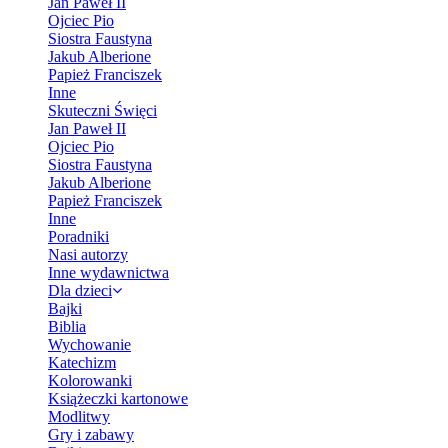
Jan Paweł II
Ojciec Pio
Siostra Faustyna
Jakub Alberione
Papież Franciszek
Inne
Skuteczni Święci
Jan Paweł II
Ojciec Pio
Siostra Faustyna
Jakub Alberione
Papież Franciszek
Inne
Poradniki
Nasi autorzy
Inne wydawnictwa
Dla dzieci
Bajki
Biblia
Wychowanie
Katechizm
Kolorowanki
Książeczki kartonowe
Modlitwy
Gry i zabawy