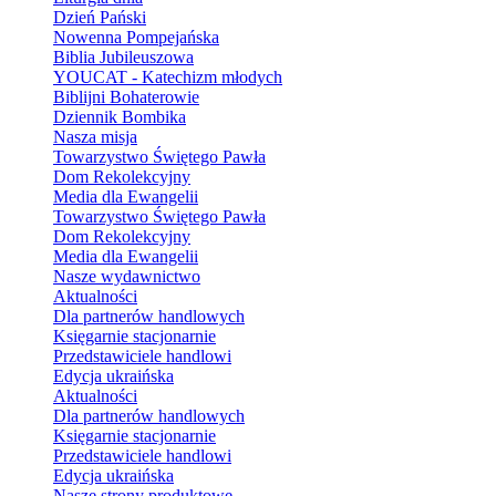
Dzień Pański
Nowenna Pompejańska
Biblia Jubileuszowa
YOUCAT - Katechizm młodych
Biblijni Bohaterowie
Dziennik Bombika
Nasza misja
Towarzystwo Świętego Pawła
Dom Rekolekcyjny
Media dla Ewangelii
Towarzystwo Świętego Pawła
Dom Rekolekcyjny
Media dla Ewangelii
Nasze wydawnictwo
Aktualności
Dla partnerów handlowych
Księgarnie stacjonarnie
Przedstawiciele handlowi
Edycja ukraińska
Aktualności
Dla partnerów handlowych
Księgarnie stacjonarnie
Przedstawiciele handlowi
Edycja ukraińska
Nasze strony produktowe