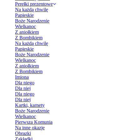
Perełki prezentowe
Na każdą chwilę
Papieskie
Boże Narodzenie
Wielkanoc
Z aniołkiem
Z Bombikiem
Na każdą chwilę
Papieskie
Boże Narodzenie
Wielkanoc
Z aniołkiem
Z Bombikiem
Imiona
Dla niego
Dla niej
Dla niego
Dla niej
Kartki, karnety
Boże Narodzenie
Wielkanoc
Pierwsza Komunia
Na inne okazje
Obrazki
Zakładki