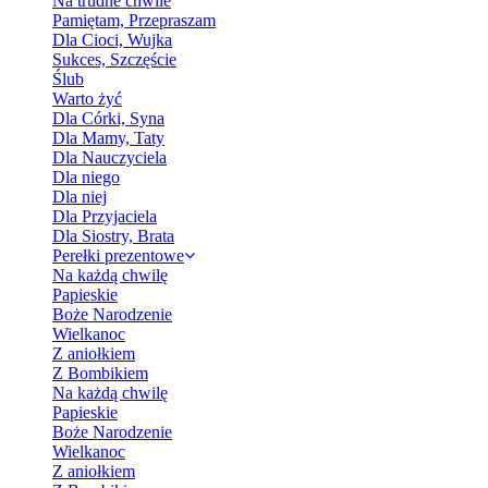
Na trudne chwile
Pamiętam, Przepraszam
Dla Cioci, Wujka
Sukces, Szczęście
Ślub
Warto żyć
Dla Córki, Syna
Dla Mamy, Taty
Dla Nauczyciela
Dla niego
Dla niej
Dla Przyjaciela
Dla Siostry, Brata
Perełki prezentowe
Na każdą chwilę
Papieskie
Boże Narodzenie
Wielkanoc
Z aniołkiem
Z Bombikiem
Na każdą chwilę
Papieskie
Boże Narodzenie
Wielkanoc
Z aniołkiem