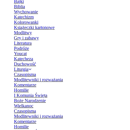
Bajki
Biblia
Wychowanie
Katechizm
Kolorowanki
Książeczki kartonowe
Modlitwy
Gry i zabawy
Literatura
Podróże
Youcat
Katecheza
Duchowość
Liturgia
Czasopisma
Modlitewniki i rozważania
Komentarze
Homilie
I Komunia Święta
Boże Narodzenie
Wielkanoc
Czasopisma
Modlitewniki i rozważania
Komentarze
Homilie