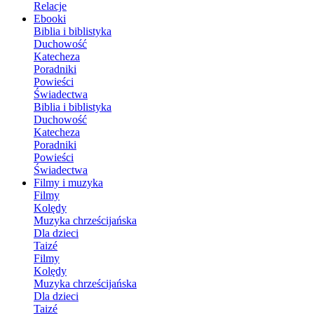
Relacje
Ebooki
Biblia i biblistyka
Duchowość
Katecheza
Poradniki
Powieści
Świadectwa
Biblia i biblistyka
Duchowość
Katecheza
Poradniki
Powieści
Świadectwa
Filmy i muzyka
Filmy
Kolędy
Muzyka chrześcijańska
Dla dzieci
Taizé
Filmy
Kolędy
Muzyka chrześcijańska
Dla dzieci
Taizé