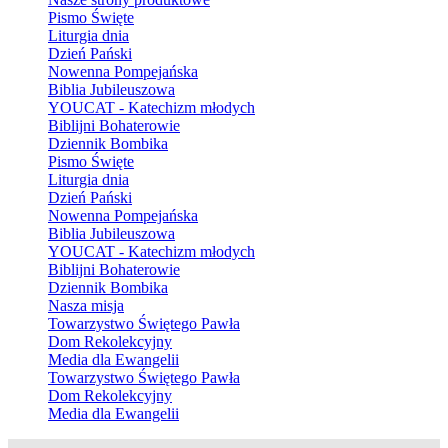
Pismo Święte
Liturgia dnia
Dzień Pański
Nowenna Pompejańska
Biblia Jubileuszowa
YOUCAT - Katechizm młodych
Biblijni Bohaterowie
Dziennik Bombika
Pismo Święte
Liturgia dnia
Dzień Pański
Nowenna Pompejańska
Biblia Jubileuszowa
YOUCAT - Katechizm młodych
Biblijni Bohaterowie
Dziennik Bombika
Nasza misja
Towarzystwo Świętego Pawła
Dom Rekolekcyjny
Media dla Ewangelii
Towarzystwo Świętego Pawła
Dom Rekolekcyjny
Media dla Ewangelii