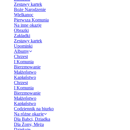
Zestawy kartek
Boże Narodzenie
Wielkanoc
Pierwsza Komunia
Na inne okazje
Obrazki
Zakładki
Zestawy kartek
Upominki
Albumy
Chrzest
I Komunia
Bierzmowanie
Małżeństwo
Kapłaństwo
Chrzest
I Komunia
Bierzmowanie
Małżeństwo
Kapłaństwo
Codziennik na biurko
Na różne okazje
Dla Babci, Dziadka
Dla Żony, Męża
Dziękuję