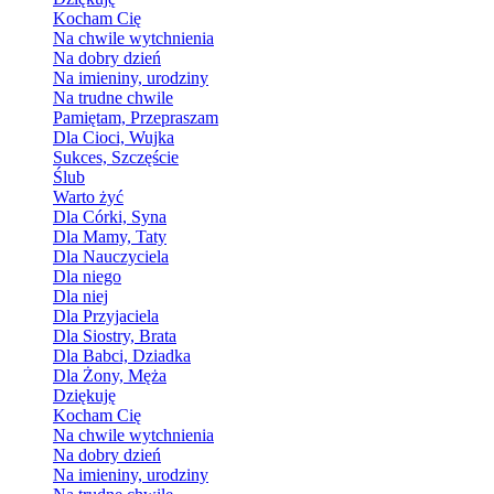
Kocham Cię
Na chwile wytchnienia
Na dobry dzień
Na imieniny, urodziny
Na trudne chwile
Pamiętam, Przepraszam
Dla Cioci, Wujka
Sukces, Szczęście
Ślub
Warto żyć
Dla Córki, Syna
Dla Mamy, Taty
Dla Nauczyciela
Dla niego
Dla niej
Dla Przyjaciela
Dla Siostry, Brata
Dla Babci, Dziadka
Dla Żony, Męża
Dziękuję
Kocham Cię
Na chwile wytchnienia
Na dobry dzień
Na imieniny, urodziny