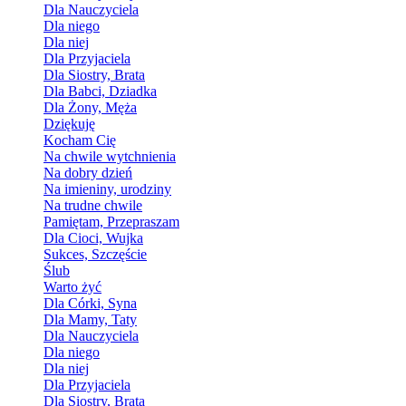
Dla Nauczyciela
Dla niego
Dla niej
Dla Przyjaciela
Dla Siostry, Brata
Dla Babci, Dziadka
Dla Żony, Męża
Dziękuję
Kocham Cię
Na chwile wytchnienia
Na dobry dzień
Na imieniny, urodziny
Na trudne chwile
Pamiętam, Przepraszam
Dla Cioci, Wujka
Sukces, Szczęście
Ślub
Warto żyć
Dla Córki, Syna
Dla Mamy, Taty
Dla Nauczyciela
Dla niego
Dla niej
Dla Przyjaciela
Dla Siostry, Brata