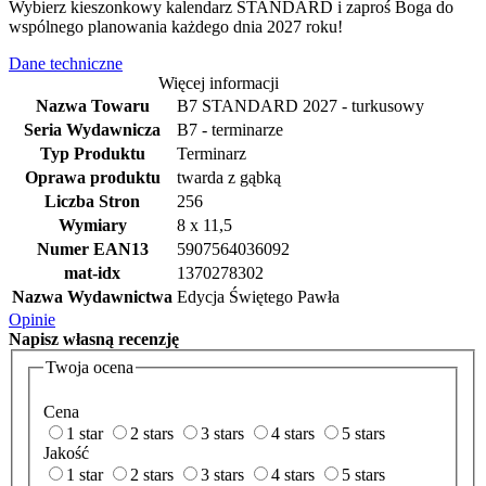
Wybierz kieszonkowy kalendarz STANDARD i zaproś Boga do
wspólnego planowania każdego dnia 2027 roku!
Dane techniczne
Więcej informacji
Nazwa Towaru
B7 STANDARD 2027 - turkusowy
Seria Wydawnicza
B7 - terminarze
Typ Produktu
Terminarz
Oprawa produktu
twarda z gąbką
Liczba Stron
256
Wymiary
8 x 11,5
Numer EAN13
5907564036092
mat-idx
1370278302
Nazwa Wydawnictwa
Edycja Świętego Pawła
Opinie
Napisz
własną recenzję
Twoja ocena
Cena
1 star
2 stars
3 stars
4 stars
5 stars
Jakość
1 star
2 stars
3 stars
4 stars
5 stars