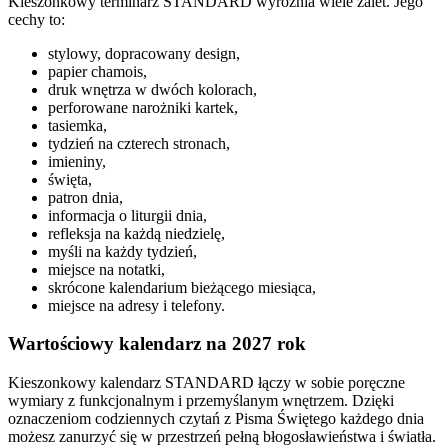
Kieszonkowy terminarz STANDARD wyróżnia wiele zalet. Jego
cechy to:
stylowy, dopracowany design,
papier chamois,
druk wnętrza w dwóch kolorach,
perforowane narożniki kartek,
tasiemka,
tydzień na czterech stronach,
imieniny,
święta,
patron dnia,
informacja o liturgii dnia,
refleksja na każdą niedzielę,
myśli na każdy tydzień,
miejsce na notatki,
skrócone kalendarium bieżącego miesiąca,
miejsce na adresy i telefony.
Wartościowy kalendarz na 2027 rok
Kieszonkowy kalendarz STANDARD łączy w sobie poręczne
wymiary z funkcjonalnym i przemyślanym wnętrzem. Dzięki
oznaczeniom codziennych czytań z Pisma Świętego każdego dnia
możesz zanurzyć się w przestrzeń pełną błogosławieństwa i światła.