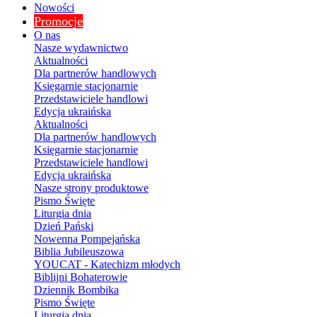
Nowości
Promocje
O nas
Nasze wydawnictwo
Aktualności
Dla partnerów handlowych
Księgarnie stacjonarnie
Przedstawiciele handlowi
Edycja ukraińska
Aktualności
Dla partnerów handlowych
Księgarnie stacjonarnie
Przedstawiciele handlowi
Edycja ukraińska
Nasze strony produktowe
Pismo Święte
Liturgia dnia
Dzień Pański
Nowenna Pompejańska
Biblia Jubileuszowa
YOUCAT - Katechizm młodych
Biblijni Bohaterowie
Dziennik Bombika
Pismo Święte
Liturgia dnia