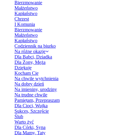
Bierzmowanie
Małżeństwo
Kapłaństwo
Chrzest
I Komunia
Bierzmowanie
Małżeństwo
Kapłaństwo
Codziennik na biurko
Na różne okazje
Dla Babci, Dziadka
Dla Żony, Męża
Dziękuję
Kocham Cię
Na chwile wytchnienia
Na dobry dzień
Na imieniny, urodziny
Na trudne chwile
Pamiętam, Przepraszam
Dla Cioci, Wujka
Sukces, Szczęście
Ślub
Warto żyć
Dla Córki, Syna
Dla Mamy, Taty