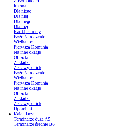
Z Bombikiem
Imiona
Dla niego
Dla niej
Dla niego
Dla niej
Kartki, karnety
Boże Narodzenie
Wielkanoc
Pierwsza Komunia
Na inne okazje
Obrazki
Zakładki
Zestawy kartek
Boże Narodzenie
Wielkanoc
Pierwsza Komunia
Na inne okazje
Obrazki
Zakładki
Zestawy kartek
Upominki
Kalendarze
Terminarze duże A5
Terminarze średnie B6