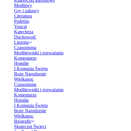
Książeczki kartonowe
Modlitwy
Gry i zabawy
Literatura
Podróże
Youcat
Katecheza
Duchowość
Liturgia
Czasopisma
Modlitewniki i rozważania
Komentarze
Homilie
I Komunia Święta
Boże Narodzenie
Wielkanoc
Czasopisma
Modlitewniki i rozważania
Komentarze
Homilie
I Komunia Święta
Boże Narodzenie
Wielkanoc
Biografie
Skuteczni Święci