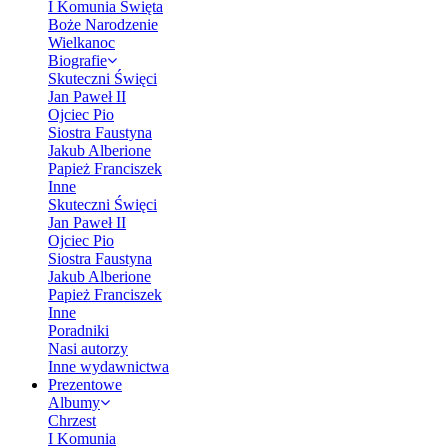
I Komunia Święta
Boże Narodzenie
Wielkanoc
Biografie
Skuteczni Święci
Jan Paweł II
Ojciec Pio
Siostra Faustyna
Jakub Alberione
Papież Franciszek
Inne
Skuteczni Święci
Jan Paweł II
Ojciec Pio
Siostra Faustyna
Jakub Alberione
Papież Franciszek
Inne
Poradniki
Nasi autorzy
Inne wydawnictwa
Prezentowe
Albumy
Chrzest
I Komunia