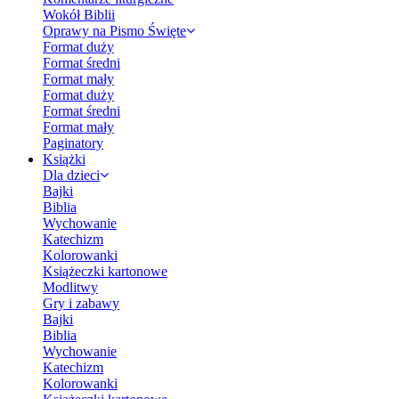
Wokół Biblii
Oprawy na Pismo Święte
Format duży
Format średni
Format mały
Format duży
Format średni
Format mały
Paginatory
Książki
Dla dzieci
Bajki
Biblia
Wychowanie
Katechizm
Kolorowanki
Książeczki kartonowe
Modlitwy
Gry i zabawy
Bajki
Biblia
Wychowanie
Katechizm
Kolorowanki