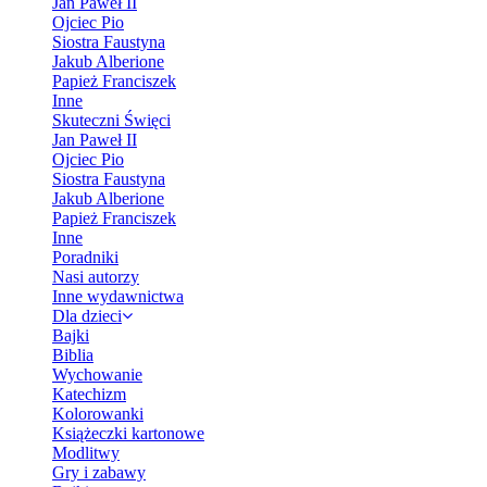
Jan Paweł II
Ojciec Pio
Siostra Faustyna
Jakub Alberione
Papież Franciszek
Inne
Skuteczni Święci
Jan Paweł II
Ojciec Pio
Siostra Faustyna
Jakub Alberione
Papież Franciszek
Inne
Poradniki
Nasi autorzy
Inne wydawnictwa
Dla dzieci
Bajki
Biblia
Wychowanie
Katechizm
Kolorowanki
Książeczki kartonowe
Modlitwy
Gry i zabawy