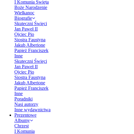
I Komunia Święta
Boże Narodzenie
Wielkanoc
Biografie
Skuteczni Święci
Jan Paweł II
Ojciec Pio
Siostra Faustyna
Jakub Alberione
Papież Franciszek
Inne
Skuteczni Święci
Jan Paweł II
Ojciec Pio
Siostra Faustyna
Jakub Alberione
Papież Franciszek
Inne
Poradniki
Nasi autorzy
Inne wydawnictwa
Prezentowe
Albumy
Chrzest
I Komunia