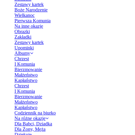
Zestawy kartek
Boże Narodzenie
Wielkanoc
Pierwsza Komunia
Na inne okazje
Obrazki
Zakładki
Zestawy kartek
Upominki
Albumy
Chrzest
I Komunia
Bierzmowanie
Małżeństwo
Kapłaństwo
Chrzest
I Komunia
Bierzmowanie
Małżeństwo
Kapłaństwo
Codziennik na biurko
Na różne okazje
Dla Babci, Dziadka
Dla Żony, Męża
Dziękuję