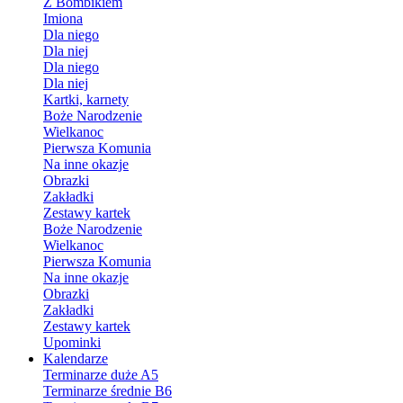
Z Bombikiem
Imiona
Dla niego
Dla niej
Dla niego
Dla niej
Kartki, karnety
Boże Narodzenie
Wielkanoc
Pierwsza Komunia
Na inne okazje
Obrazki
Zakładki
Zestawy kartek
Boże Narodzenie
Wielkanoc
Pierwsza Komunia
Na inne okazje
Obrazki
Zakładki
Zestawy kartek
Upominki
Kalendarze
Terminarze duże A5
Terminarze średnie B6