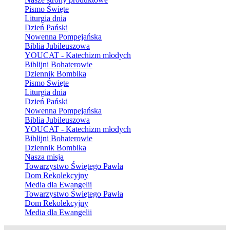
Pismo Święte
Liturgia dnia
Dzień Pański
Nowenna Pompejańska
Biblia Jubileuszowa
YOUCAT - Katechizm młodych
Biblijni Bohaterowie
Dziennik Bombika
Pismo Święte
Liturgia dnia
Dzień Pański
Nowenna Pompejańska
Biblia Jubileuszowa
YOUCAT - Katechizm młodych
Biblijni Bohaterowie
Dziennik Bombika
Nasza misja
Towarzystwo Świętego Pawła
Dom Rekolekcyjny
Media dla Ewangelii
Towarzystwo Świętego Pawła
Dom Rekolekcyjny
Media dla Ewangelii