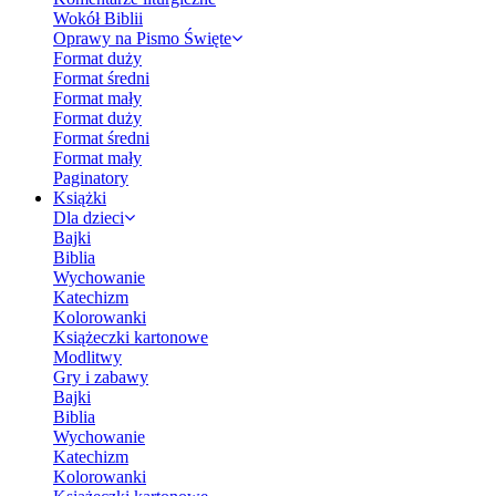
Wokół Biblii
Oprawy na Pismo Święte
Format duży
Format średni
Format mały
Format duży
Format średni
Format mały
Paginatory
Książki
Dla dzieci
Bajki
Biblia
Wychowanie
Katechizm
Kolorowanki
Książeczki kartonowe
Modlitwy
Gry i zabawy
Bajki
Biblia
Wychowanie
Katechizm
Kolorowanki