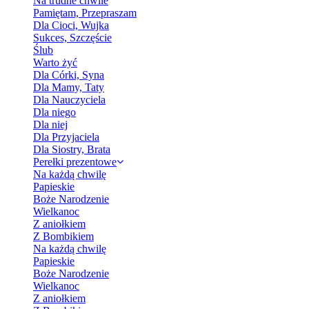
Na trudne chwile
Pamiętam, Przepraszam
Dla Cioci, Wujka
Sukces, Szczęście
Ślub
Warto żyć
Dla Córki, Syna
Dla Mamy, Taty
Dla Nauczyciela
Dla niego
Dla niej
Dla Przyjaciela
Dla Siostry, Brata
Perełki prezentowe
Na każdą chwilę
Papieskie
Boże Narodzenie
Wielkanoc
Z aniołkiem
Z Bombikiem
Na każdą chwilę
Papieskie
Boże Narodzenie
Wielkanoc
Z aniołkiem