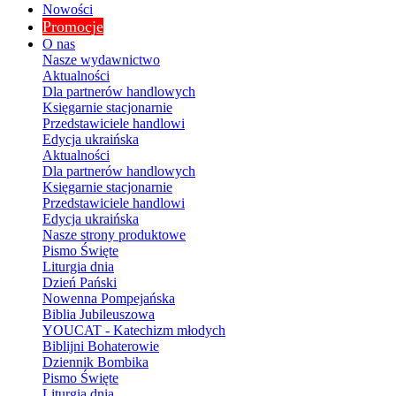
Nowości
Promocje
O nas
Nasze wydawnictwo
Aktualności
Dla partnerów handlowych
Księgarnie stacjonarnie
Przedstawiciele handlowi
Edycja ukraińska
Aktualności
Dla partnerów handlowych
Księgarnie stacjonarnie
Przedstawiciele handlowi
Edycja ukraińska
Nasze strony produktowe
Pismo Święte
Liturgia dnia
Dzień Pański
Nowenna Pompejańska
Biblia Jubileuszowa
YOUCAT - Katechizm młodych
Biblijni Bohaterowie
Dziennik Bombika
Pismo Święte
Liturgia dnia