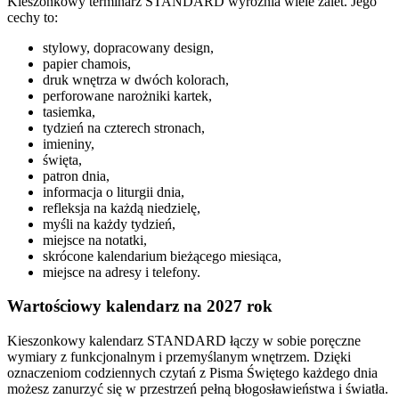
Kieszonkowy terminarz STANDARD wyróżnia wiele zalet. Jego
cechy to:
stylowy, dopracowany design,
papier chamois,
druk wnętrza w dwóch kolorach,
perforowane narożniki kartek,
tasiemka,
tydzień na czterech stronach,
imieniny,
święta,
patron dnia,
informacja o liturgii dnia,
refleksja na każdą niedzielę,
myśli na każdy tydzień,
miejsce na notatki,
skrócone kalendarium bieżącego miesiąca,
miejsce na adresy i telefony.
Wartościowy kalendarz na 2027 rok
Kieszonkowy kalendarz STANDARD łączy w sobie poręczne
wymiary z funkcjonalnym i przemyślanym wnętrzem. Dzięki
oznaczeniom codziennych czytań z Pisma Świętego każdego dnia
możesz zanurzyć się w przestrzeń pełną błogosławieństwa i światła.