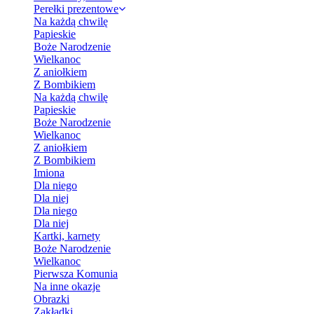
Perełki prezentowe
Na każdą chwilę
Papieskie
Boże Narodzenie
Wielkanoc
Z aniołkiem
Z Bombikiem
Na każdą chwilę
Papieskie
Boże Narodzenie
Wielkanoc
Z aniołkiem
Z Bombikiem
Imiona
Dla niego
Dla niej
Dla niego
Dla niej
Kartki, karnety
Boże Narodzenie
Wielkanoc
Pierwsza Komunia
Na inne okazje
Obrazki
Zakładki