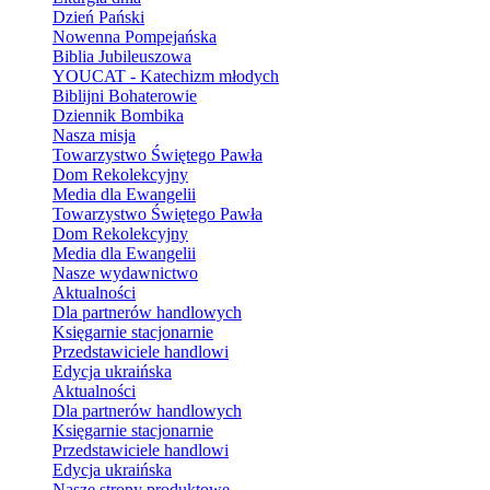
Dzień Pański
Nowenna Pompejańska
Biblia Jubileuszowa
YOUCAT - Katechizm młodych
Biblijni Bohaterowie
Dziennik Bombika
Nasza misja
Towarzystwo Świętego Pawła
Dom Rekolekcyjny
Media dla Ewangelii
Towarzystwo Świętego Pawła
Dom Rekolekcyjny
Media dla Ewangelii
Nasze wydawnictwo
Aktualności
Dla partnerów handlowych
Księgarnie stacjonarnie
Przedstawiciele handlowi
Edycja ukraińska
Aktualności
Dla partnerów handlowych
Księgarnie stacjonarnie
Przedstawiciele handlowi
Edycja ukraińska
Nasze strony produktowe