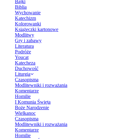
Bajki
Biblia
Wychowanie
Katechizm
Kolorowanki
Książeczki kartonowe
Modlitwy
Gry i zabawy
Literatura
Podróże
Youcat
Katecheza
Duchowość
Liturgia
Czasopisma
Modlitewniki i rozważania
Komentarze
Homilie
I Komunia Święta
Boże Narodzenie
Wielkanoc
Czasopisma
Modlitewniki i rozważania
Komentarze
Homilie