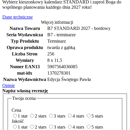
Wybierz kieszonkowy kalendarz STANDARD i zaproś Boga do
wspólnego planowania każdego dnia 2027 roku!
Dane techniczne
Więcej informacji
Nazwa Towaru
B7 STANDARD 2027 - bordowy
Seria Wydawnicza
B7 - terminarze
Typ Produktu
Terminarz
Oprawa produktu
twarda z gąbką
Liczba Stron
256
Wymiary
8 x 11,5
Numer EAN13
5907564036085
mat-idx
1370278301
Nazwa Wydawnictwa
Edycja Świętego Pawła
Opinie
Napisz
własną recenzję
Twoja ocena
Cena
1 star
2 stars
3 stars
4 stars
5 stars
Jakość
1 star
2 stars
3 stars
4 stars
5 stars