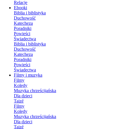
Relacje
Ebooki
Biblia i biblistyka
Duchowość
Katecheza
Poradniki
Powieści
Świadectwa
Biblia i biblistyka
Duchowość
Katecheza
Poradniki
Powieści
Świadectwa
Filmy i muzyka
Filmy
Kolędy
Muzyka chrześcijańska
Dla dzieci
Taizé
Filmy
Kolędy
Muzyka chrześcijańska
Dla dzieci
Taizé