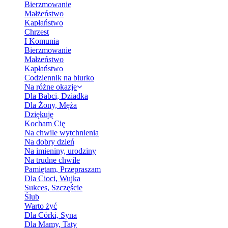
Bierzmowanie
Małżeństwo
Kapłaństwo
Chrzest
I Komunia
Bierzmowanie
Małżeństwo
Kapłaństwo
Codziennik na biurko
Na różne okazje
Dla Babci, Dziadka
Dla Żony, Męża
Dziękuję
Kocham Cię
Na chwile wytchnienia
Na dobry dzień
Na imieniny, urodziny
Na trudne chwile
Pamiętam, Przepraszam
Dla Cioci, Wujka
Sukces, Szczęście
Ślub
Warto żyć
Dla Córki, Syna
Dla Mamy, Taty