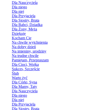
Dla Nauczyciela
Dla niego
Dla niej
Dla Przyjaciela
Dla Siostry, Brata
Dla Babci, Dziadka
Dla Żony, Męża
Dziękuję
Kocham Cię
Na chwile wytchnienia
Na dobry dzień
Na imieniny, urodziny
Na trudne chwile
Pamiętam, Przepraszam
Dla Cioci, Wujka
Sukces, Szczęście
Ślub
Warto żyć
Dla Córki, Syna
Dla Mamy, Taty
Dla Nauczyciela
Dla niego
Dla niej
Dla Przyjaciela
Dla Siostry, Brata