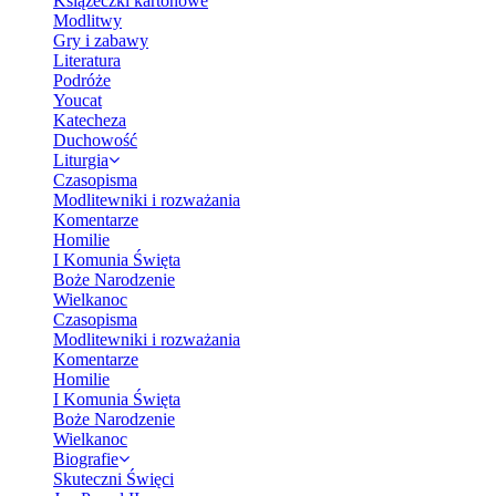
Książeczki kartonowe
Modlitwy
Gry i zabawy
Literatura
Podróże
Youcat
Katecheza
Duchowość
Liturgia
Czasopisma
Modlitewniki i rozważania
Komentarze
Homilie
I Komunia Święta
Boże Narodzenie
Wielkanoc
Czasopisma
Modlitewniki i rozważania
Komentarze
Homilie
I Komunia Święta
Boże Narodzenie
Wielkanoc
Biografie
Skuteczni Święci