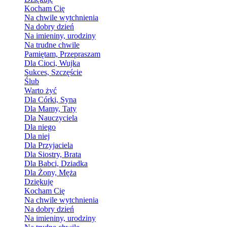
Kocham Cię
Na chwile wytchnienia
Na dobry dzień
Na imieniny, urodziny
Na trudne chwile
Pamiętam, Przepraszam
Dla Cioci, Wujka
Sukces, Szczęście
Ślub
Warto żyć
Dla Córki, Syna
Dla Mamy, Taty
Dla Nauczyciela
Dla niego
Dla niej
Dla Przyjaciela
Dla Siostry, Brata
Dla Babci, Dziadka
Dla Żony, Męża
Dziękuję
Kocham Cię
Na chwile wytchnienia
Na dobry dzień
Na imieniny, urodziny