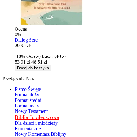
Ocena:
0%
Dialog Serc
29,95 zł
=
-10%
Oszczędzasz
5,40 zł
53,91 zł
48,51 zł
Dodaj do koszyka
Przełącznik Nav
Pismo Święte
Format duży
Format średni
Format mały
Nowy Testament
Biblia Jubileuszowa
Dla dzieci i młodzieży
Komentarze
Nowy Komentarz Biblijny