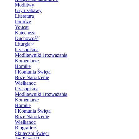
Modlitwy
Gry i zabawy
Literatura
Podróże
Youcat
Katecheza
Duchowość
Liturgia
Czasopisma
Modlitewniki i rozważania
Komentarze
Homilie
I Komunia Święta
Boże Narodzenie
Wielkanoc
Czasopisma
Modlitewniki i rozważania
Komentarze
Homilie
I Komunia Święta
Boże Narodzenie
Wielkanoc
Biografie
Skuteczni Święci
Jan Paweł II