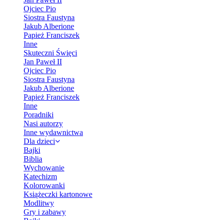
Ojciec Pio
Siostra Faustyna
Jakub Alberione
Papież Franciszek
Inne
Skuteczni Święci
Jan Paweł II
Ojciec Pio
Siostra Faustyna
Jakub Alberione
Papież Franciszek
Inne
Poradniki
Nasi autorzy
Inne wydawnictwa
Dla dzieci
Bajki
Biblia
Wychowanie
Katechizm
Kolorowanki
Książeczki kartonowe
Modlitwy
Gry i zabawy