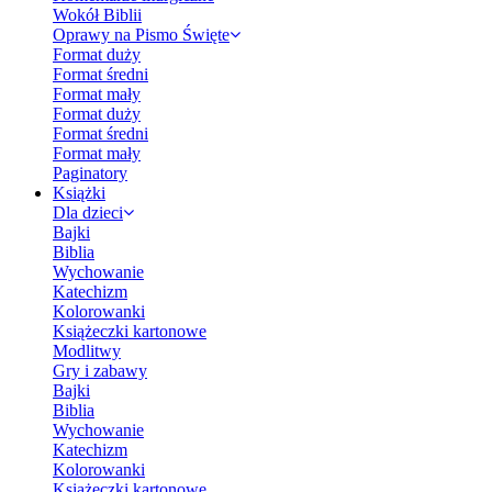
Wokół Biblii
Oprawy na Pismo Święte
Format duży
Format średni
Format mały
Format duży
Format średni
Format mały
Paginatory
Książki
Dla dzieci
Bajki
Biblia
Wychowanie
Katechizm
Kolorowanki
Książeczki kartonowe
Modlitwy
Gry i zabawy
Bajki
Biblia
Wychowanie
Katechizm
Kolorowanki
Książeczki kartonowe