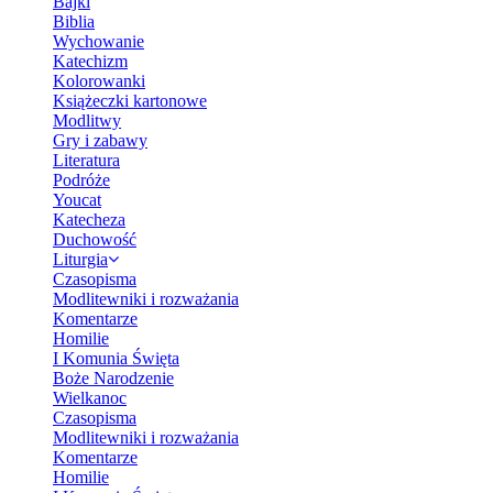
Bajki
Biblia
Wychowanie
Katechizm
Kolorowanki
Książeczki kartonowe
Modlitwy
Gry i zabawy
Literatura
Podróże
Youcat
Katecheza
Duchowość
Liturgia
Czasopisma
Modlitewniki i rozważania
Komentarze
Homilie
I Komunia Święta
Boże Narodzenie
Wielkanoc
Czasopisma
Modlitewniki i rozważania
Komentarze
Homilie