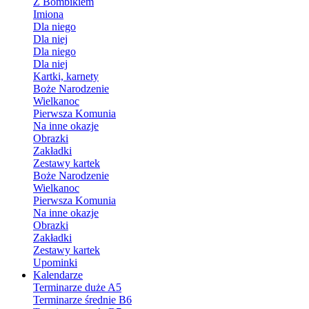
Z Bombikiem
Imiona
Dla niego
Dla niej
Dla niego
Dla niej
Kartki, karnety
Boże Narodzenie
Wielkanoc
Pierwsza Komunia
Na inne okazje
Obrazki
Zakładki
Zestawy kartek
Boże Narodzenie
Wielkanoc
Pierwsza Komunia
Na inne okazje
Obrazki
Zakładki
Zestawy kartek
Upominki
Kalendarze
Terminarze duże A5
Terminarze średnie B6