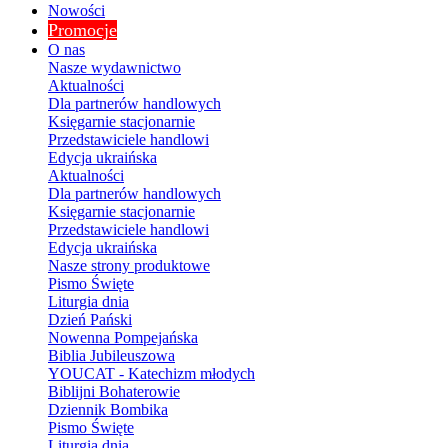
Nowości
Promocje
O nas
Nasze wydawnictwo
Aktualności
Dla partnerów handlowych
Księgarnie stacjonarnie
Przedstawiciele handlowi
Edycja ukraińska
Aktualności
Dla partnerów handlowych
Księgarnie stacjonarnie
Przedstawiciele handlowi
Edycja ukraińska
Nasze strony produktowe
Pismo Święte
Liturgia dnia
Dzień Pański
Nowenna Pompejańska
Biblia Jubileuszowa
YOUCAT - Katechizm młodych
Biblijni Bohaterowie
Dziennik Bombika
Pismo Święte
Liturgia dnia