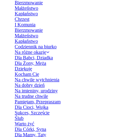
Bierzmowanie
Małżeństwo
Kapłaństwo
Chrzest
I Komunia
Bierzmowanie
Małżeństwo
Kapłaństwo
Codziennik na biurko
Na różne okazje
Dla Babci, Dziadka
Dla Żony, Męża
Dziękuję
Kocham Cię
Na chwile wytchnienia
Na dobry dzień
Na imieniny, urodziny
Na trudne chwile
Pamiętam, Przepraszam
Dla Cioci, Wujka
Sukces, Szczęście
Ślub
Warto żyć
Dla Córki, Syna
Dla Mamy, Taty