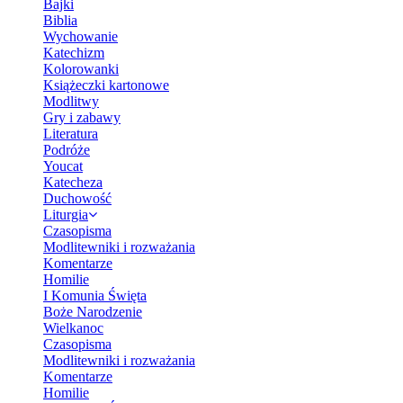
Bajki
Biblia
Wychowanie
Katechizm
Kolorowanki
Książeczki kartonowe
Modlitwy
Gry i zabawy
Literatura
Podróże
Youcat
Katecheza
Duchowość
Liturgia
Czasopisma
Modlitewniki i rozważania
Komentarze
Homilie
I Komunia Święta
Boże Narodzenie
Wielkanoc
Czasopisma
Modlitewniki i rozważania
Komentarze
Homilie