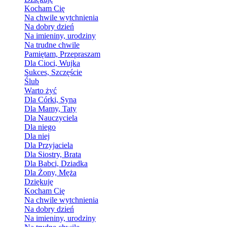
Kocham Cię
Na chwile wytchnienia
Na dobry dzień
Na imieniny, urodziny
Na trudne chwile
Pamiętam, Przepraszam
Dla Cioci, Wujka
Sukces, Szczęście
Ślub
Warto żyć
Dla Córki, Syna
Dla Mamy, Taty
Dla Nauczyciela
Dla niego
Dla niej
Dla Przyjaciela
Dla Siostry, Brata
Dla Babci, Dziadka
Dla Żony, Męża
Dziękuję
Kocham Cię
Na chwile wytchnienia
Na dobry dzień
Na imieniny, urodziny