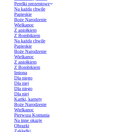
Perełki prezentowe
Na każdą chwilę
Papieskie
Boże Narodzenie
Wielkanoc
Z aniołkiem
Z Bombikiem
Na każdą chwilę
Papieskie
Boże Narodzenie
Wielkanoc
Z aniołkiem
Z Bombikiem
Imiona
Dla niego
Dla niej
Dla niego
Dla niej
Kartki, karnety
Boże Narodzenie
Wielkanoc
Pierwsza Komunia
Na inne okazje
Obrazki
Zakładki