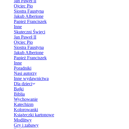
Jan Paweł II
Ojciec Pio
Siostra Faustyna
Jakub Alberione
Papież Franciszek
Inne
Skuteczni Święci
Jan Paweł II
Ojciec Pio
Siostra Faustyna
Jakub Alberione
Papież Franciszek
Inne
Poradniki
Nasi autorzy
Inne wydawnictwa
Dla dzieci
Bajki
Biblia
Wychowanie
Katechizm
Kolorowanki
Książeczki kartonowe
Modlitwy
Gry i zabawy