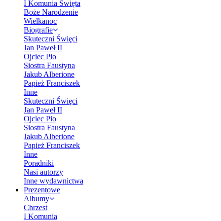
I Komunia Święta
Boże Narodzenie
Wielkanoc
Biografie
Skuteczni Święci
Jan Paweł II
Ojciec Pio
Siostra Faustyna
Jakub Alberione
Papież Franciszek
Inne
Skuteczni Święci
Jan Paweł II
Ojciec Pio
Siostra Faustyna
Jakub Alberione
Papież Franciszek
Inne
Poradniki
Nasi autorzy
Inne wydawnictwa
Prezentowe
Albumy
Chrzest
I Komunia