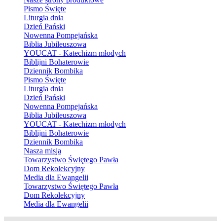
Pismo Święte
Liturgia dnia
Dzień Pański
Nowenna Pompejańska
Biblia Jubileuszowa
YOUCAT - Katechizm młodych
Biblijni Bohaterowie
Dziennik Bombika
Pismo Święte
Liturgia dnia
Dzień Pański
Nowenna Pompejańska
Biblia Jubileuszowa
YOUCAT - Katechizm młodych
Biblijni Bohaterowie
Dziennik Bombika
Nasza misja
Towarzystwo Świętego Pawła
Dom Rekolekcyjny
Media dla Ewangelii
Towarzystwo Świętego Pawła
Dom Rekolekcyjny
Media dla Ewangelii