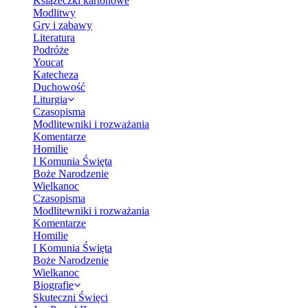
Książeczki kartonowe
Modlitwy
Gry i zabawy
Literatura
Podróże
Youcat
Katecheza
Duchowość
Liturgia
Czasopisma
Modlitewniki i rozważania
Komentarze
Homilie
I Komunia Święta
Boże Narodzenie
Wielkanoc
Czasopisma
Modlitewniki i rozważania
Komentarze
Homilie
I Komunia Święta
Boże Narodzenie
Wielkanoc
Biografie
Skuteczni Święci