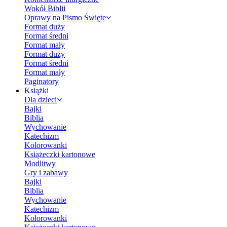
Wokół Biblii
Oprawy na Pismo Święte
Format duży
Format średni
Format mały
Format duży
Format średni
Format mały
Paginatory
Książki
Dla dzieci
Bajki
Biblia
Wychowanie
Katechizm
Kolorowanki
Książeczki kartonowe
Modlitwy
Gry i zabawy
Bajki
Biblia
Wychowanie
Katechizm
Kolorowanki