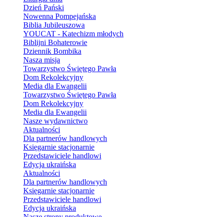
Dzień Pański
Nowenna Pompejańska
Biblia Jubileuszowa
YOUCAT - Katechizm młodych
Biblijni Bohaterowie
Dziennik Bombika
Nasza misja
Towarzystwo Świętego Pawła
Dom Rekolekcyjny
Media dla Ewangelii
Towarzystwo Świętego Pawła
Dom Rekolekcyjny
Media dla Ewangelii
Nasze wydawnictwo
Aktualności
Dla partnerów handlowych
Księgarnie stacjonarnie
Przedstawiciele handlowi
Edycja ukraińska
Aktualności
Dla partnerów handlowych
Księgarnie stacjonarnie
Przedstawiciele handlowi
Edycja ukraińska
Nasze strony produktowe