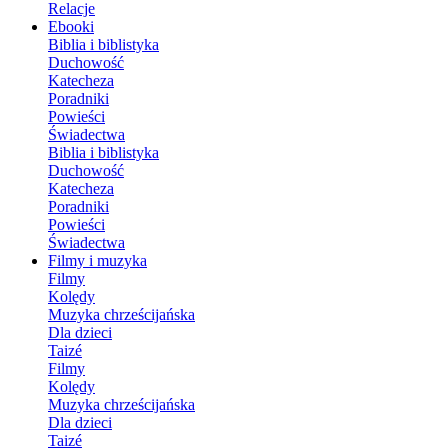
Relacje
Ebooki
Biblia i biblistyka
Duchowość
Katecheza
Poradniki
Powieści
Świadectwa
Biblia i biblistyka
Duchowość
Katecheza
Poradniki
Powieści
Świadectwa
Filmy i muzyka
Filmy
Kolędy
Muzyka chrześcijańska
Dla dzieci
Taizé
Filmy
Kolędy
Muzyka chrześcijańska
Dla dzieci
Taizé