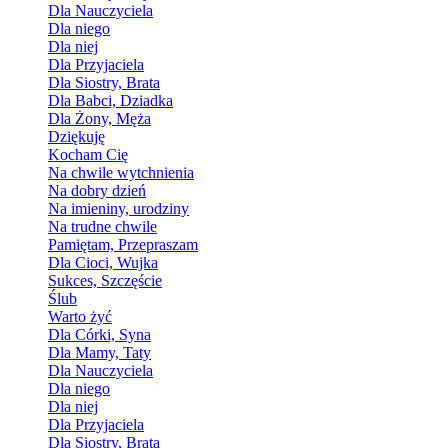
Dla Nauczyciela
Dla niego
Dla niej
Dla Przyjaciela
Dla Siostry, Brata
Dla Babci, Dziadka
Dla Żony, Męża
Dziękuję
Kocham Cię
Na chwile wytchnienia
Na dobry dzień
Na imieniny, urodziny
Na trudne chwile
Pamiętam, Przepraszam
Dla Cioci, Wujka
Sukces, Szczęście
Ślub
Warto żyć
Dla Córki, Syna
Dla Mamy, Taty
Dla Nauczyciela
Dla niego
Dla niej
Dla Przyjaciela
Dla Siostry, Brata