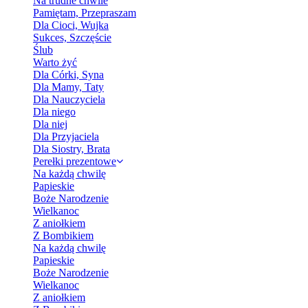
Na trudne chwile
Pamiętam, Przepraszam
Dla Cioci, Wujka
Sukces, Szczęście
Ślub
Warto żyć
Dla Córki, Syna
Dla Mamy, Taty
Dla Nauczyciela
Dla niego
Dla niej
Dla Przyjaciela
Dla Siostry, Brata
Perełki prezentowe
Na każdą chwilę
Papieskie
Boże Narodzenie
Wielkanoc
Z aniołkiem
Z Bombikiem
Na każdą chwilę
Papieskie
Boże Narodzenie
Wielkanoc
Z aniołkiem