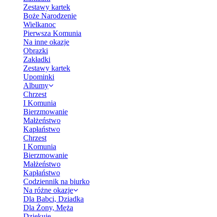
Zestawy kartek
Boże Narodzenie
Wielkanoc
Pierwsza Komunia
Na inne okazje
Obrazki
Zakładki
Zestawy kartek
Upominki
Albumy
Chrzest
I Komunia
Bierzmowanie
Małżeństwo
Kapłaństwo
Chrzest
I Komunia
Bierzmowanie
Małżeństwo
Kapłaństwo
Codziennik na biurko
Na różne okazje
Dla Babci, Dziadka
Dla Żony, Męża
Dziękuję