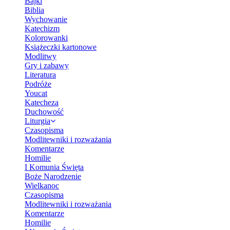
Bajki
Biblia
Wychowanie
Katechizm
Kolorowanki
Książeczki kartonowe
Modlitwy
Gry i zabawy
Literatura
Podróże
Youcat
Katecheza
Duchowość
Liturgia
Czasopisma
Modlitewniki i rozważania
Komentarze
Homilie
I Komunia Święta
Boże Narodzenie
Wielkanoc
Czasopisma
Modlitewniki i rozważania
Komentarze
Homilie