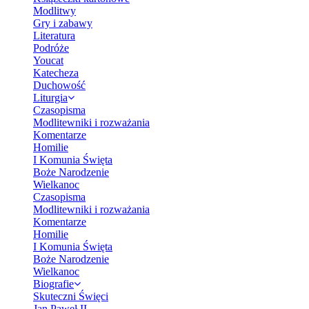
Modlitwy
Gry i zabawy
Literatura
Podróże
Youcat
Katecheza
Duchowość
Liturgia
Czasopisma
Modlitewniki i rozważania
Komentarze
Homilie
I Komunia Święta
Boże Narodzenie
Wielkanoc
Czasopisma
Modlitewniki i rozważania
Komentarze
Homilie
I Komunia Święta
Boże Narodzenie
Wielkanoc
Biografie
Skuteczni Święci
Jan Paweł II