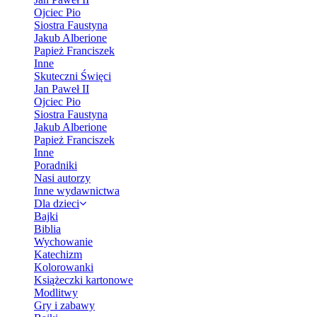
Ojciec Pio
Siostra Faustyna
Jakub Alberione
Papież Franciszek
Inne
Skuteczni Święci
Jan Paweł II
Ojciec Pio
Siostra Faustyna
Jakub Alberione
Papież Franciszek
Inne
Poradniki
Nasi autorzy
Inne wydawnictwa
Dla dzieci
Bajki
Biblia
Wychowanie
Katechizm
Kolorowanki
Książeczki kartonowe
Modlitwy
Gry i zabawy