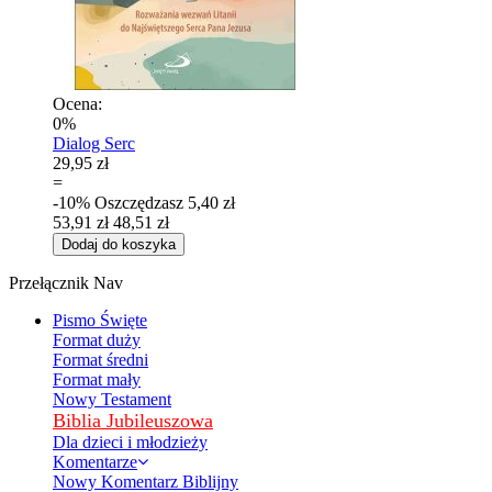
Ocena:
0%
Dialog Serc
29,95 zł
=
-10%
Oszczędzasz
5,40 zł
53,91 zł
48,51 zł
Dodaj do koszyka
Przełącznik Nav
Pismo Święte
Format duży
Format średni
Format mały
Nowy Testament
Biblia Jubileuszowa
Dla dzieci i młodzieży
Komentarze
Nowy Komentarz Biblijny