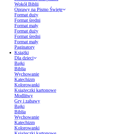
Wokół Biblii
Oprawy na Pismo Święte
Format duży
Format średni
Format mały
Format duży
Format średni
Format mały
Paginatory
Książki
Dla dzieci
Bajki
Biblia
Wychowanie
Katechizm
Kolorowanki
Książeczki kartonowe
Modlitwy
Gry i zabawy
Bajki
Biblia
Wychowanie
Katechizm
Kolorowanki
Książeczki kartonowe