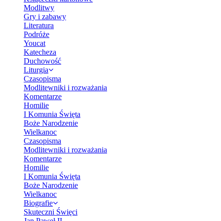
Modlitwy
Gry i zabawy
Literatura
Podróże
Youcat
Katecheza
Duchowość
Liturgia
Czasopisma
Modlitewniki i rozważania
Komentarze
Homilie
I Komunia Święta
Boże Narodzenie
Wielkanoc
Czasopisma
Modlitewniki i rozważania
Komentarze
Homilie
I Komunia Święta
Boże Narodzenie
Wielkanoc
Biografie
Skuteczni Święci
Jan Paweł II