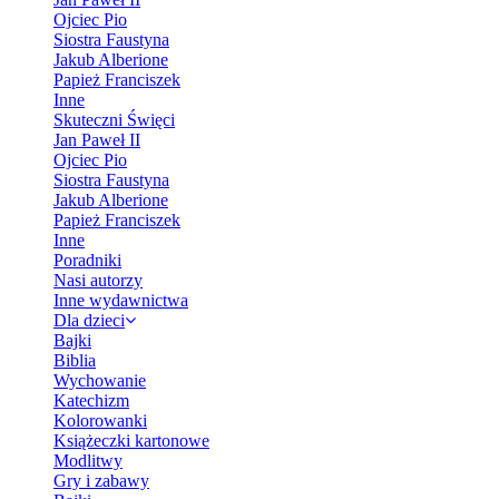
Ojciec Pio
Siostra Faustyna
Jakub Alberione
Papież Franciszek
Inne
Skuteczni Święci
Jan Paweł II
Ojciec Pio
Siostra Faustyna
Jakub Alberione
Papież Franciszek
Inne
Poradniki
Nasi autorzy
Inne wydawnictwa
Dla dzieci
Bajki
Biblia
Wychowanie
Katechizm
Kolorowanki
Książeczki kartonowe
Modlitwy
Gry i zabawy