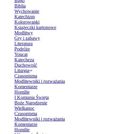
Bajki
Biblia
Wychowanie
Katechizm
Kolorowanki
Książeczki kartonowe
Modlitwy
Gry i zabawy
Literatura
Podróże
Youcat
Katecheza
Duchowość
Liturgia
Czasopisma
Modlitewniki i rozważania
Komentarze
Homilie
I Komunia Święta
Boże Narodzenie
Wielkanoc
Czasopisma
Modlitewniki i rozważania
Komentarze
Homilie