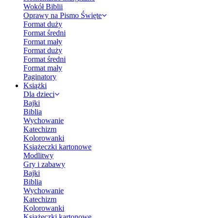
Wokół Biblii
Oprawy na Pismo Święte
Format duży
Format średni
Format mały
Format duży
Format średni
Format mały
Paginatory
Książki
Dla dzieci
Bajki
Biblia
Wychowanie
Katechizm
Kolorowanki
Książeczki kartonowe
Modlitwy
Gry i zabawy
Bajki
Biblia
Wychowanie
Katechizm
Kolorowanki
Książeczki kartonowe