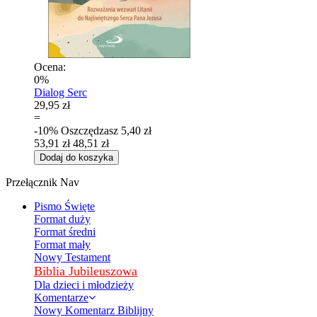
Ocena:
0%
Dialog Serc
29,95 zł
=
-10%
Oszczędzasz
5,40 zł
53,91 zł
48,51 zł
Dodaj do koszyka
Przełącznik Nav
Pismo Święte
Format duży
Format średni
Format mały
Nowy Testament
Biblia Jubileuszowa
Dla dzieci i młodzieży
Komentarze
Nowy Komentarz Biblijny