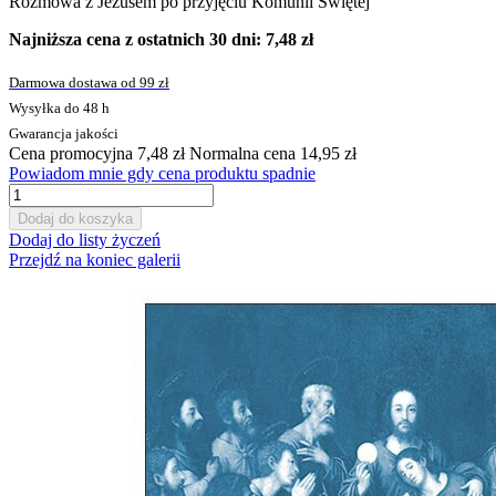
Rozmowa z Jezusem po przyjęciu Komunii Świętej
Najniższa cena z ostatnich 30 dni: 7,48 zł
Darmowa dostawa od 99 zł
Wysyłka do 48 h
Gwarancja jakości
Cena promocyjna
7,48 zł
Normalna cena
14,95 zł
Powiadom mnie gdy cena produktu spadnie
Dodaj do koszyka
Dodaj do listy życzeń
Przejdź na koniec galerii