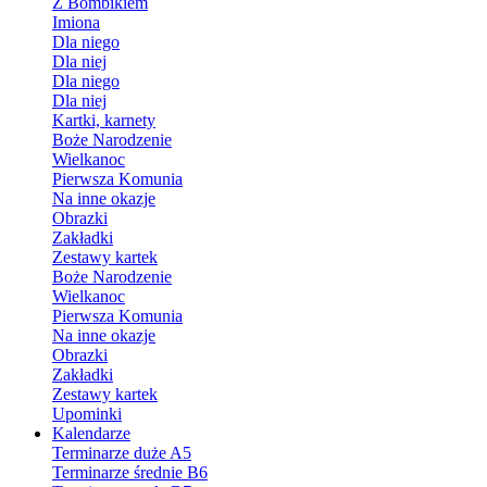
Z Bombikiem
Imiona
Dla niego
Dla niej
Dla niego
Dla niej
Kartki, karnety
Boże Narodzenie
Wielkanoc
Pierwsza Komunia
Na inne okazje
Obrazki
Zakładki
Zestawy kartek
Boże Narodzenie
Wielkanoc
Pierwsza Komunia
Na inne okazje
Obrazki
Zakładki
Zestawy kartek
Upominki
Kalendarze
Terminarze duże A5
Terminarze średnie B6