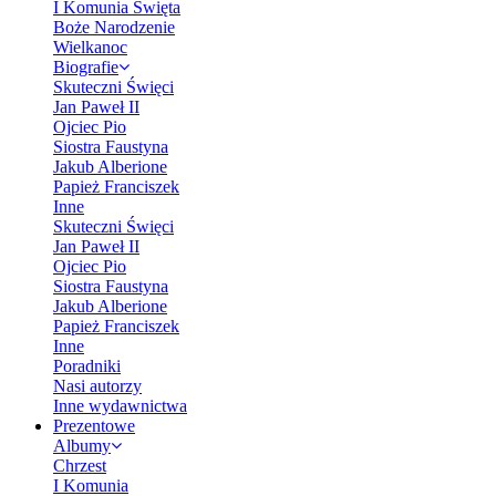
I Komunia Święta
Boże Narodzenie
Wielkanoc
Biografie
Skuteczni Święci
Jan Paweł II
Ojciec Pio
Siostra Faustyna
Jakub Alberione
Papież Franciszek
Inne
Skuteczni Święci
Jan Paweł II
Ojciec Pio
Siostra Faustyna
Jakub Alberione
Papież Franciszek
Inne
Poradniki
Nasi autorzy
Inne wydawnictwa
Prezentowe
Albumy
Chrzest
I Komunia