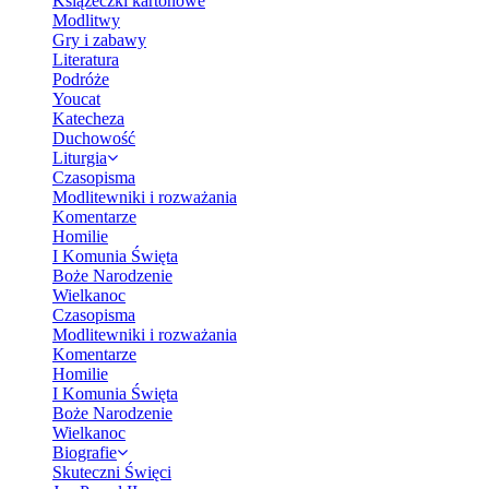
Książeczki kartonowe
Modlitwy
Gry i zabawy
Literatura
Podróże
Youcat
Katecheza
Duchowość
Liturgia
Czasopisma
Modlitewniki i rozważania
Komentarze
Homilie
I Komunia Święta
Boże Narodzenie
Wielkanoc
Czasopisma
Modlitewniki i rozważania
Komentarze
Homilie
I Komunia Święta
Boże Narodzenie
Wielkanoc
Biografie
Skuteczni Święci