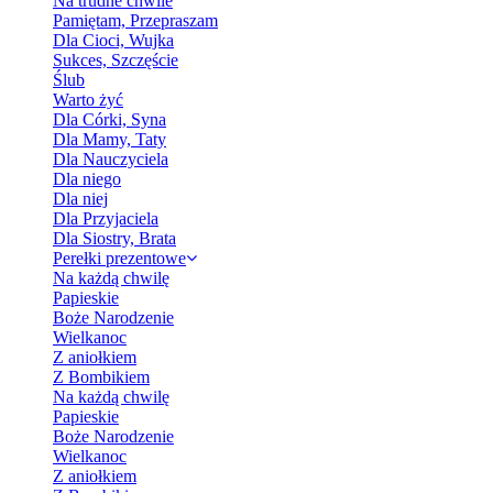
Na trudne chwile
Pamiętam, Przepraszam
Dla Cioci, Wujka
Sukces, Szczęście
Ślub
Warto żyć
Dla Córki, Syna
Dla Mamy, Taty
Dla Nauczyciela
Dla niego
Dla niej
Dla Przyjaciela
Dla Siostry, Brata
Perełki prezentowe
Na każdą chwilę
Papieskie
Boże Narodzenie
Wielkanoc
Z aniołkiem
Z Bombikiem
Na każdą chwilę
Papieskie
Boże Narodzenie
Wielkanoc
Z aniołkiem