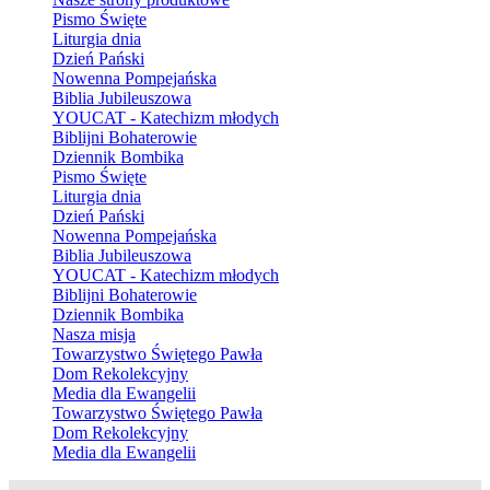
Pismo Święte
Liturgia dnia
Dzień Pański
Nowenna Pompejańska
Biblia Jubileuszowa
YOUCAT - Katechizm młodych
Biblijni Bohaterowie
Dziennik Bombika
Pismo Święte
Liturgia dnia
Dzień Pański
Nowenna Pompejańska
Biblia Jubileuszowa
YOUCAT - Katechizm młodych
Biblijni Bohaterowie
Dziennik Bombika
Nasza misja
Towarzystwo Świętego Pawła
Dom Rekolekcyjny
Media dla Ewangelii
Towarzystwo Świętego Pawła
Dom Rekolekcyjny
Media dla Ewangelii