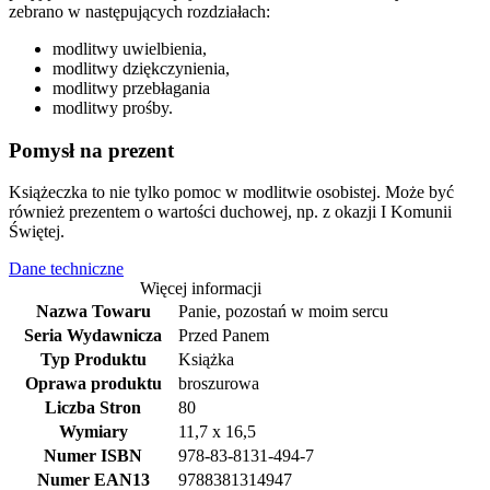
zebrano w następujących rozdziałach:
modlitwy uwielbienia,
modlitwy dziękczynienia,
modlitwy przebłagania
modlitwy prośby.
Pomysł na prezent
Książeczka to nie tylko pomoc w modlitwie osobistej. Może być
również prezentem o wartości duchowej, np. z okazji I Komunii
Świętej.
Dane techniczne
Więcej informacji
Nazwa Towaru
Panie, pozostań w moim sercu
Seria Wydawnicza
Przed Panem
Typ Produktu
Książka
Oprawa produktu
broszurowa
Liczba Stron
80
Wymiary
11,7 x 16,5
Numer ISBN
978-83-8131-494-7
Numer EAN13
9788381314947