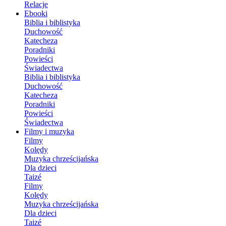
Relacje
Ebooki
Biblia i biblistyka
Duchowość
Katecheza
Poradniki
Powieści
Świadectwa
Biblia i biblistyka
Duchowość
Katecheza
Poradniki
Powieści
Świadectwa
Filmy i muzyka
Filmy
Kolędy
Muzyka chrześcijańska
Dla dzieci
Taizé
Filmy
Kolędy
Muzyka chrześcijańska
Dla dzieci
Taizé