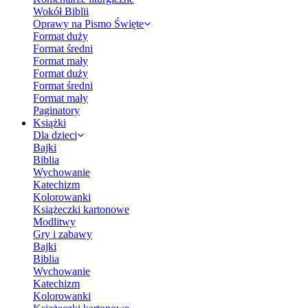
Wokół Biblii
Oprawy na Pismo Święte
Format duży
Format średni
Format mały
Format duży
Format średni
Format mały
Paginatory
Książki
Dla dzieci
Bajki
Biblia
Wychowanie
Katechizm
Kolorowanki
Książeczki kartonowe
Modlitwy
Gry i zabawy
Bajki
Biblia
Wychowanie
Katechizm
Kolorowanki