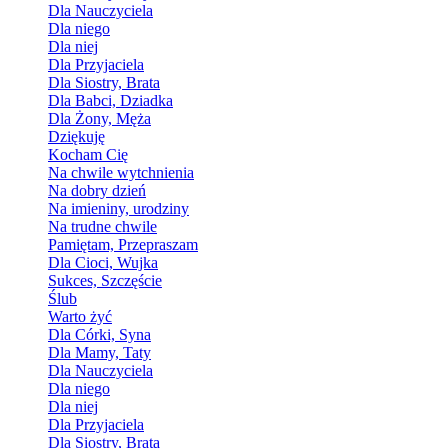
Dla Nauczyciela
Dla niego
Dla niej
Dla Przyjaciela
Dla Siostry, Brata
Dla Babci, Dziadka
Dla Żony, Męża
Dziękuję
Kocham Cię
Na chwile wytchnienia
Na dobry dzień
Na imieniny, urodziny
Na trudne chwile
Pamiętam, Przepraszam
Dla Cioci, Wujka
Sukces, Szczęście
Ślub
Warto żyć
Dla Córki, Syna
Dla Mamy, Taty
Dla Nauczyciela
Dla niego
Dla niej
Dla Przyjaciela
Dla Siostry, Brata