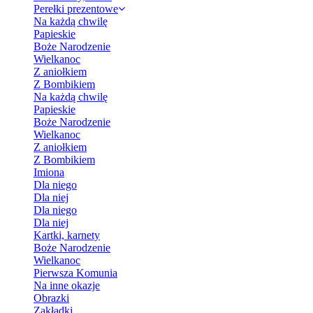
Perełki prezentowe
Na każdą chwilę
Papieskie
Boże Narodzenie
Wielkanoc
Z aniołkiem
Z Bombikiem
Na każdą chwilę
Papieskie
Boże Narodzenie
Wielkanoc
Z aniołkiem
Z Bombikiem
Imiona
Dla niego
Dla niej
Dla niego
Dla niej
Kartki, karnety
Boże Narodzenie
Wielkanoc
Pierwsza Komunia
Na inne okazje
Obrazki
Zakładki