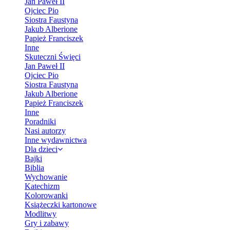
Jan Paweł II
Ojciec Pio
Siostra Faustyna
Jakub Alberione
Papież Franciszek
Inne
Skuteczni Święci
Jan Paweł II
Ojciec Pio
Siostra Faustyna
Jakub Alberione
Papież Franciszek
Inne
Poradniki
Nasi autorzy
Inne wydawnictwa
Dla dzieci
Bajki
Biblia
Wychowanie
Katechizm
Kolorowanki
Książeczki kartonowe
Modlitwy
Gry i zabawy