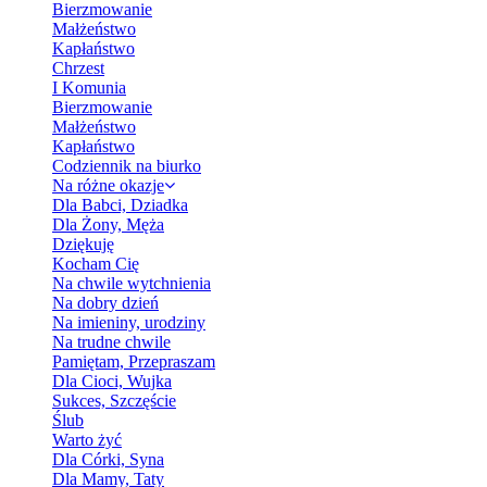
Bierzmowanie
Małżeństwo
Kapłaństwo
Chrzest
I Komunia
Bierzmowanie
Małżeństwo
Kapłaństwo
Codziennik na biurko
Na różne okazje
Dla Babci, Dziadka
Dla Żony, Męża
Dziękuję
Kocham Cię
Na chwile wytchnienia
Na dobry dzień
Na imieniny, urodziny
Na trudne chwile
Pamiętam, Przepraszam
Dla Cioci, Wujka
Sukces, Szczęście
Ślub
Warto żyć
Dla Córki, Syna
Dla Mamy, Taty