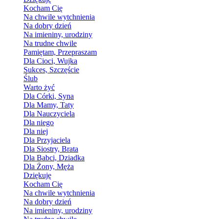
Kocham Cię
Na chwile wytchnienia
Na dobry dzień
Na imieniny, urodziny
Na trudne chwile
Pamiętam, Przepraszam
Dla Cioci, Wujka
Sukces, Szczęście
Ślub
Warto żyć
Dla Córki, Syna
Dla Mamy, Taty
Dla Nauczyciela
Dla niego
Dla niej
Dla Przyjaciela
Dla Siostry, Brata
Dla Babci, Dziadka
Dla Żony, Męża
Dziękuję
Kocham Cię
Na chwile wytchnienia
Na dobry dzień
Na imieniny, urodziny