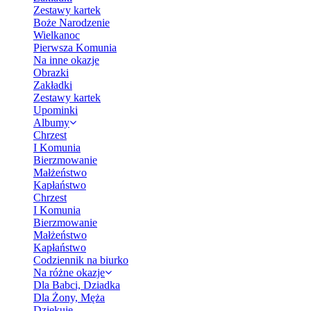
Zestawy kartek
Boże Narodzenie
Wielkanoc
Pierwsza Komunia
Na inne okazje
Obrazki
Zakładki
Zestawy kartek
Upominki
Albumy
Chrzest
I Komunia
Bierzmowanie
Małżeństwo
Kapłaństwo
Chrzest
I Komunia
Bierzmowanie
Małżeństwo
Kapłaństwo
Codziennik na biurko
Na różne okazje
Dla Babci, Dziadka
Dla Żony, Męża
Dziękuję