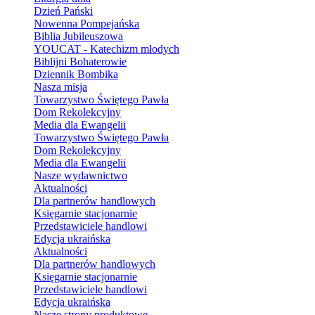
Dzień Pański
Nowenna Pompejańska
Biblia Jubileuszowa
YOUCAT - Katechizm młodych
Biblijni Bohaterowie
Dziennik Bombika
Nasza misja
Towarzystwo Świętego Pawła
Dom Rekolekcyjny
Media dla Ewangelii
Towarzystwo Świętego Pawła
Dom Rekolekcyjny
Media dla Ewangelii
Nasze wydawnictwo
Aktualności
Dla partnerów handlowych
Księgarnie stacjonarnie
Przedstawiciele handlowi
Edycja ukraińska
Aktualności
Dla partnerów handlowych
Księgarnie stacjonarnie
Przedstawiciele handlowi
Edycja ukraińska
Nasze strony produktowe