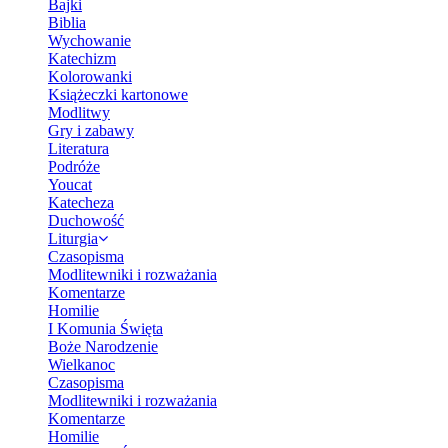
Bajki
Biblia
Wychowanie
Katechizm
Kolorowanki
Książeczki kartonowe
Modlitwy
Gry i zabawy
Literatura
Podróże
Youcat
Katecheza
Duchowość
Liturgia
Czasopisma
Modlitewniki i rozważania
Komentarze
Homilie
I Komunia Święta
Boże Narodzenie
Wielkanoc
Czasopisma
Modlitewniki i rozważania
Komentarze
Homilie