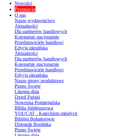
Nowości
Promocje
O nas
Nasze wydawnictwo
Aktualności
Dla partnerów handlowych
Księgarnie stacjonarnie
Przedstawiciele handlowi
Edycja ukraińska
Aktualności
Dla partnerów handlowych
Księgarnie stacjonarnie
Przedstawiciele handlowi
Edycja ukraińska
Nasze strony produktowe
Pismo Święte
Liturgia dnia
Dzień Pański
Nowenna Pompejańska
Biblia Jubileuszowa
YOUCAT - Katechizm młodych
Biblijni Bohaterowie
Dziennik Bombika
Pismo Święte
Liturgia dnia