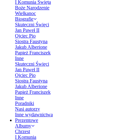
I Komunia Święta
Boże Narodzenie
Wielkanoc
Biografie
Skuteczni Święci
Jan Paweł II
Ojciec Pio
Siostra Faustyna
Jakub Alberione
Papież Franciszek
Inne
Skuteczni Święci
Jan Paweł II
Ojciec Pio
Siostra Faustyna
Jakub Alberione
Papież Franciszek
Inne
Poradniki
Nasi autorzy
Inne wydawnictwa
Prezentowe
Albumy
Chrzest
I Komunia