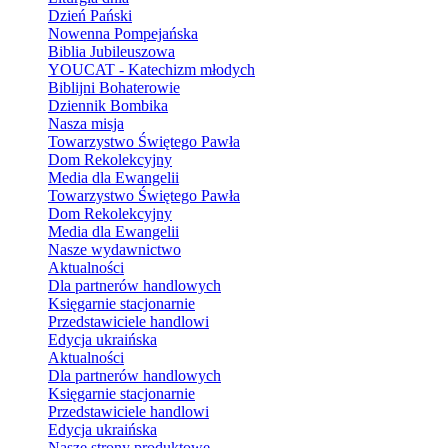
Dzień Pański
Nowenna Pompejańska
Biblia Jubileuszowa
YOUCAT - Katechizm młodych
Biblijni Bohaterowie
Dziennik Bombika
Nasza misja
Towarzystwo Świętego Pawła
Dom Rekolekcyjny
Media dla Ewangelii
Towarzystwo Świętego Pawła
Dom Rekolekcyjny
Media dla Ewangelii
Nasze wydawnictwo
Aktualności
Dla partnerów handlowych
Księgarnie stacjonarnie
Przedstawiciele handlowi
Edycja ukraińska
Aktualności
Dla partnerów handlowych
Księgarnie stacjonarnie
Przedstawiciele handlowi
Edycja ukraińska
Nasze strony produktowe