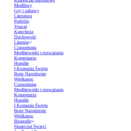
Książeczki kartonowe
Modlitwy
Gry i zabawy
Literatura
Podróże
Youcat
Katecheza
Duchowość
Liturgia
Czasopisma
Modlitewniki i rozważania
Komentarze
Homilie
I Komunia Święta
Boże Narodzenie
Wielkanoc
Czasopisma
Modlitewniki i rozważania
Komentarze
Homilie
I Komunia Święta
Boże Narodzenie
Wielkanoc
Biografie
Skuteczni Święci