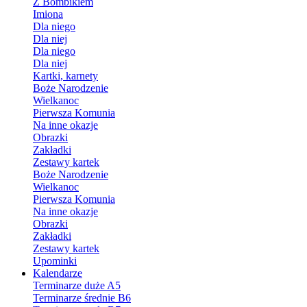
Z Bombikiem
Imiona
Dla niego
Dla niej
Dla niego
Dla niej
Kartki, karnety
Boże Narodzenie
Wielkanoc
Pierwsza Komunia
Na inne okazje
Obrazki
Zakładki
Zestawy kartek
Boże Narodzenie
Wielkanoc
Pierwsza Komunia
Na inne okazje
Obrazki
Zakładki
Zestawy kartek
Upominki
Kalendarze
Terminarze duże A5
Terminarze średnie B6