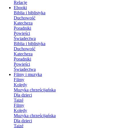
Relacje
Ebooki
Biblia i biblistyka
Duchowość
Katecheza
Poradniki
Powieści
Świadectwa
Biblia i biblistyka
Duchowość
Katecheza
Poradniki
Powieści
Świadectwa
Filmy i muzyka
Filmy
Kolędy
Muzyka chrześcijańska
Dla dzieci
Taizé
Filmy
Kolędy
Muzyka chrześcijańska
Dla dzieci
Taizé