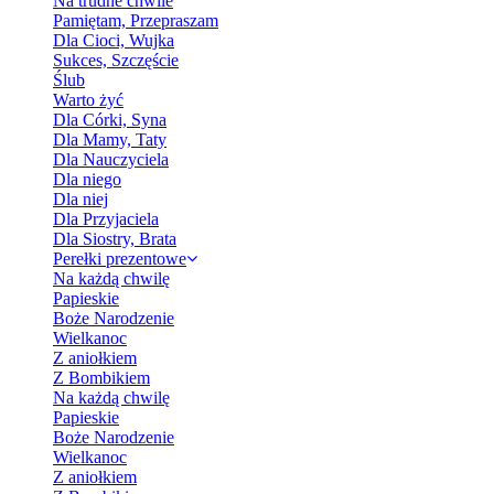
Na trudne chwile
Pamiętam, Przepraszam
Dla Cioci, Wujka
Sukces, Szczęście
Ślub
Warto żyć
Dla Córki, Syna
Dla Mamy, Taty
Dla Nauczyciela
Dla niego
Dla niej
Dla Przyjaciela
Dla Siostry, Brata
Perełki prezentowe
Na każdą chwilę
Papieskie
Boże Narodzenie
Wielkanoc
Z aniołkiem
Z Bombikiem
Na każdą chwilę
Papieskie
Boże Narodzenie
Wielkanoc
Z aniołkiem