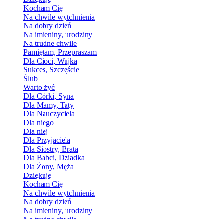
Kocham Cię
Na chwile wytchnienia
Na dobry dzień
Na imieniny, urodziny
Na trudne chwile
Pamiętam, Przepraszam
Dla Cioci, Wujka
Sukces, Szczęście
Ślub
Warto żyć
Dla Córki, Syna
Dla Mamy, Taty
Dla Nauczyciela
Dla niego
Dla niej
Dla Przyjaciela
Dla Siostry, Brata
Dla Babci, Dziadka
Dla Żony, Męża
Dziękuję
Kocham Cię
Na chwile wytchnienia
Na dobry dzień
Na imieniny, urodziny