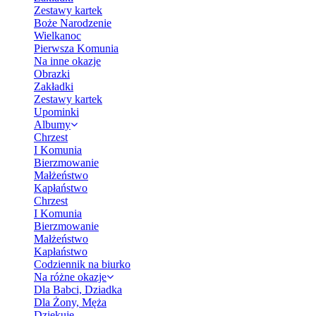
Zestawy kartek
Boże Narodzenie
Wielkanoc
Pierwsza Komunia
Na inne okazje
Obrazki
Zakładki
Zestawy kartek
Upominki
Albumy
Chrzest
I Komunia
Bierzmowanie
Małżeństwo
Kapłaństwo
Chrzest
I Komunia
Bierzmowanie
Małżeństwo
Kapłaństwo
Codziennik na biurko
Na różne okazje
Dla Babci, Dziadka
Dla Żony, Męża
Dziękuję