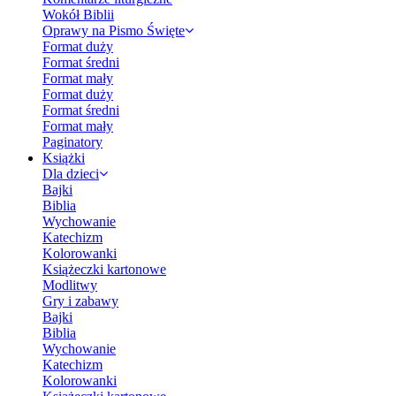
Wokół Biblii
Oprawy na Pismo Święte
Format duży
Format średni
Format mały
Format duży
Format średni
Format mały
Paginatory
Książki
Dla dzieci
Bajki
Biblia
Wychowanie
Katechizm
Kolorowanki
Książeczki kartonowe
Modlitwy
Gry i zabawy
Bajki
Biblia
Wychowanie
Katechizm
Kolorowanki