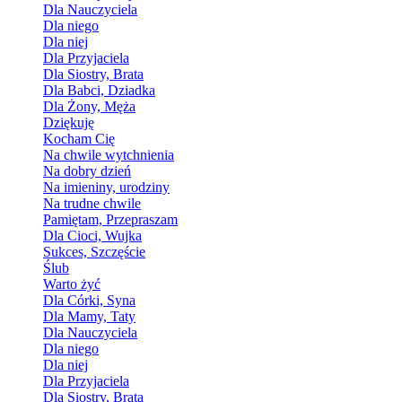
Dla Nauczyciela
Dla niego
Dla niej
Dla Przyjaciela
Dla Siostry, Brata
Dla Babci, Dziadka
Dla Żony, Męża
Dziękuję
Kocham Cię
Na chwile wytchnienia
Na dobry dzień
Na imieniny, urodziny
Na trudne chwile
Pamiętam, Przepraszam
Dla Cioci, Wujka
Sukces, Szczęście
Ślub
Warto żyć
Dla Córki, Syna
Dla Mamy, Taty
Dla Nauczyciela
Dla niego
Dla niej
Dla Przyjaciela
Dla Siostry, Brata