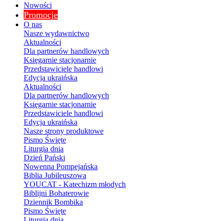
Nowości
Promocje
O nas
Nasze wydawnictwo
Aktualności
Dla partnerów handlowych
Księgarnie stacjonarnie
Przedstawiciele handlowi
Edycja ukraińska
Aktualności
Dla partnerów handlowych
Księgarnie stacjonarnie
Przedstawiciele handlowi
Edycja ukraińska
Nasze strony produktowe
Pismo Święte
Liturgia dnia
Dzień Pański
Nowenna Pompejańska
Biblia Jubileuszowa
YOUCAT - Katechizm młodych
Biblijni Bohaterowie
Dziennik Bombika
Pismo Święte
Liturgia dnia