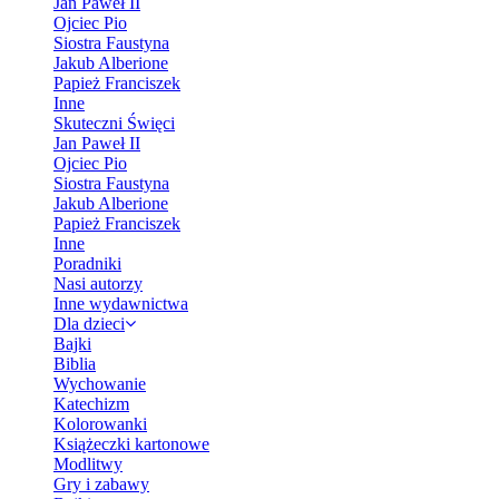
Jan Paweł II
Ojciec Pio
Siostra Faustyna
Jakub Alberione
Papież Franciszek
Inne
Skuteczni Święci
Jan Paweł II
Ojciec Pio
Siostra Faustyna
Jakub Alberione
Papież Franciszek
Inne
Poradniki
Nasi autorzy
Inne wydawnictwa
Dla dzieci
Bajki
Biblia
Wychowanie
Katechizm
Kolorowanki
Książeczki kartonowe
Modlitwy
Gry i zabawy