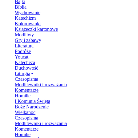
Bajki
Biblia
Wychowanie
Katechizm
Kolorowanki
Książeczki kartonowe
Modlitwy
Gry i zabawy
Literatura
Podróże
Youcat
Katecheza
Duchowość
Liturgia
Czasopisma
Modlitewniki i rozważania
Komentarze
Homilie
I Komunia Święta
Boże Narodzenie
Wielkanoc
Czasopisma
Modlitewniki i rozważania
Komentarze
Homilie