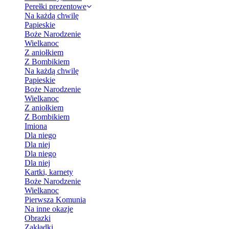
Perełki prezentowe
Na każdą chwilę
Papieskie
Boże Narodzenie
Wielkanoc
Z aniołkiem
Z Bombikiem
Na każdą chwilę
Papieskie
Boże Narodzenie
Wielkanoc
Z aniołkiem
Z Bombikiem
Imiona
Dla niego
Dla niej
Dla niego
Dla niej
Kartki, karnety
Boże Narodzenie
Wielkanoc
Pierwsza Komunia
Na inne okazje
Obrazki
Zakładki