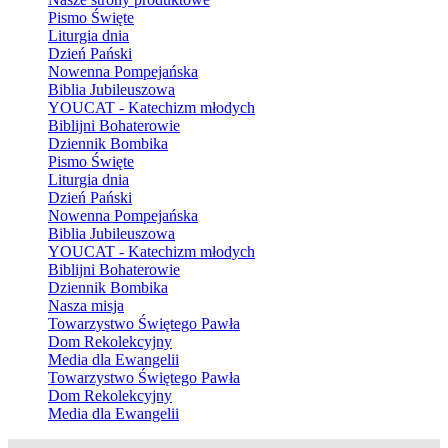
Pismo Święte
Liturgia dnia
Dzień Pański
Nowenna Pompejańska
Biblia Jubileuszowa
YOUCAT - Katechizm młodych
Biblijni Bohaterowie
Dziennik Bombika
Pismo Święte
Liturgia dnia
Dzień Pański
Nowenna Pompejańska
Biblia Jubileuszowa
YOUCAT - Katechizm młodych
Biblijni Bohaterowie
Dziennik Bombika
Nasza misja
Towarzystwo Świętego Pawła
Dom Rekolekcyjny
Media dla Ewangelii
Towarzystwo Świętego Pawła
Dom Rekolekcyjny
Media dla Ewangelii