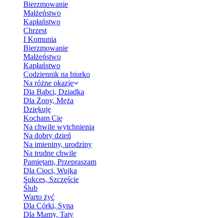
Bierzmowanie
Małżeństwo
Kapłaństwo
Chrzest
I Komunia
Bierzmowanie
Małżeństwo
Kapłaństwo
Codziennik na biurko
Na różne okazje
Dla Babci, Dziadka
Dla Żony, Męża
Dziękuję
Kocham Cię
Na chwile wytchnienia
Na dobry dzień
Na imieniny, urodziny
Na trudne chwile
Pamiętam, Przepraszam
Dla Cioci, Wujka
Sukces, Szczęście
Ślub
Warto żyć
Dla Córki, Syna
Dla Mamy, Taty