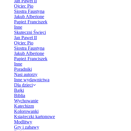
Jan Paweł II
Ojciec Pio
Siostra Faustyna
Jakub Alberione
Papież Franciszek
Inne
Skuteczni Święci
Jan Paweł II
Ojciec Pio
Siostra Faustyna
Jakub Alberione
Papież Franciszek
Inne
Poradniki
Nasi autorzy
Inne wydawnictwa
Dla dzieci
Bajki
Biblia
Wychowanie
Katechizm
Kolorowanki
Książeczki kartonowe
Modlitwy
Gry i zabawy