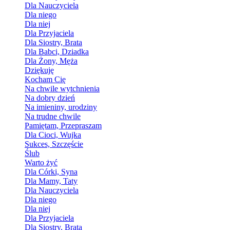
Dla Nauczyciela
Dla niego
Dla niej
Dla Przyjaciela
Dla Siostry, Brata
Dla Babci, Dziadka
Dla Żony, Męża
Dziękuję
Kocham Cię
Na chwile wytchnienia
Na dobry dzień
Na imieniny, urodziny
Na trudne chwile
Pamiętam, Przepraszam
Dla Cioci, Wujka
Sukces, Szczęście
Ślub
Warto żyć
Dla Córki, Syna
Dla Mamy, Taty
Dla Nauczyciela
Dla niego
Dla niej
Dla Przyjaciela
Dla Siostry, Brata