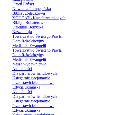
Dzień Pański
Nowenna Pompejańska
Biblia Jubileuszowa
YOUCAT - Katechizm młodych
Biblijni Bohaterowie
Dziennik Bombika
Nasza misja
Towarzystwo Świętego Pawła
Dom Rekolekcyjny
Media dla Ewangelii
Towarzystwo Świętego Pawła
Dom Rekolekcyjny
Media dla Ewangelii
Nasze wydawnictwo
Aktualności
Dla partnerów handlowych
Księgarnie stacjonarnie
Przedstawiciele handlowi
Edycja ukraińska
Aktualności
Dla partnerów handlowych
Księgarnie stacjonarnie
Przedstawiciele handlowi
Edycja ukraińska
Nasze strony produktowe