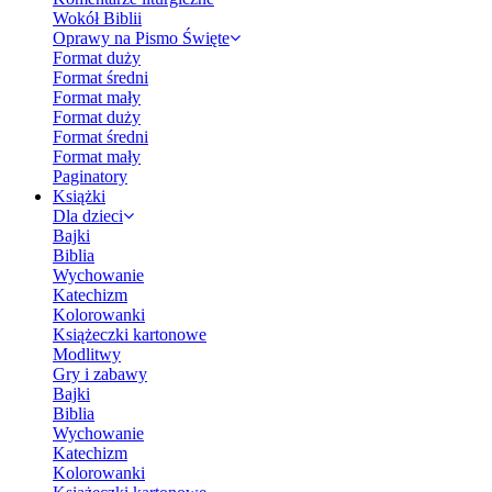
Wokół Biblii
Oprawy na Pismo Święte
Format duży
Format średni
Format mały
Format duży
Format średni
Format mały
Paginatory
Książki
Dla dzieci
Bajki
Biblia
Wychowanie
Katechizm
Kolorowanki
Książeczki kartonowe
Modlitwy
Gry i zabawy
Bajki
Biblia
Wychowanie
Katechizm
Kolorowanki