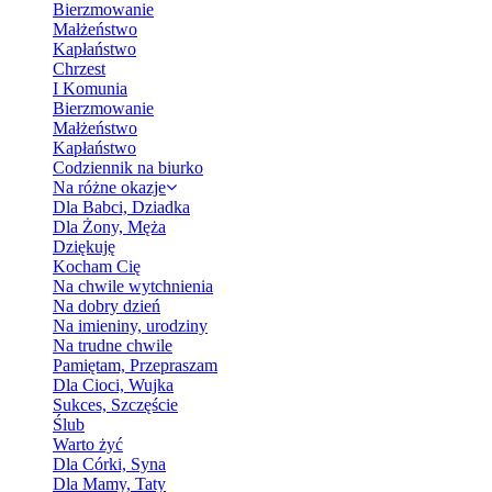
Bierzmowanie
Małżeństwo
Kapłaństwo
Chrzest
I Komunia
Bierzmowanie
Małżeństwo
Kapłaństwo
Codziennik na biurko
Na różne okazje
Dla Babci, Dziadka
Dla Żony, Męża
Dziękuję
Kocham Cię
Na chwile wytchnienia
Na dobry dzień
Na imieniny, urodziny
Na trudne chwile
Pamiętam, Przepraszam
Dla Cioci, Wujka
Sukces, Szczęście
Ślub
Warto żyć
Dla Córki, Syna
Dla Mamy, Taty