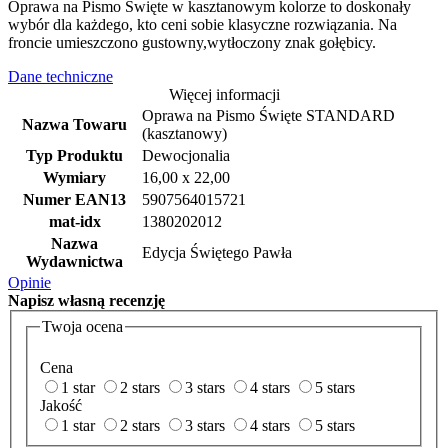
Oprawa na Pismo Święte w kasztanowym kolorze to doskonały
wybór dla każdego, kto ceni sobie klasyczne rozwiązania. Na
froncie umieszczono gustowny,wytłoczony znak gołębicy.
Dane techniczne
Więcej informacji
Oprawa na Pismo Święte STANDARD
Nazwa Towaru
(kasztanowy)
Typ Produktu
Dewocjonalia
Wymiary
16,00 x 22,00
Numer EAN13
5907564015721
mat-idx
1380202012
Nazwa
Edycja Świętego Pawła
Wydawnictwa
Opinie
Napisz
własną recenzję
Twoja ocena
Cena
1 star
2 stars
3 stars
4 stars
5 stars
Jakość
1 star
2 stars
3 stars
4 stars
5 stars