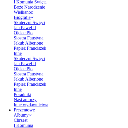
I Komunia Święta
Boże Narodzenie
Wielkanoc
Biografie
Skuteczni Święci
Jan Paweł II
Ojciec Pio
Siostra Faustyna
Jakub Alberione
Papież Franciszek
Inne
Skuteczni Święci
Jan Paweł II
Ojciec Pio
Siostra Faustyna
Jakub Alberione
Papież Franciszek
Inne
Poradniki
Nasi autorzy
Inne wydawnictwa
Prezentowe
Albumy
Chrzest
I Komunia