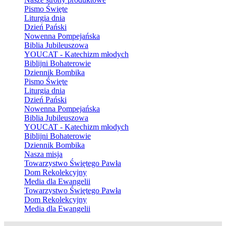
Pismo Święte
Liturgia dnia
Dzień Pański
Nowenna Pompejańska
Biblia Jubileuszowa
YOUCAT - Katechizm młodych
Biblijni Bohaterowie
Dziennik Bombika
Pismo Święte
Liturgia dnia
Dzień Pański
Nowenna Pompejańska
Biblia Jubileuszowa
YOUCAT - Katechizm młodych
Biblijni Bohaterowie
Dziennik Bombika
Nasza misja
Towarzystwo Świętego Pawła
Dom Rekolekcyjny
Media dla Ewangelii
Towarzystwo Świętego Pawła
Dom Rekolekcyjny
Media dla Ewangelii