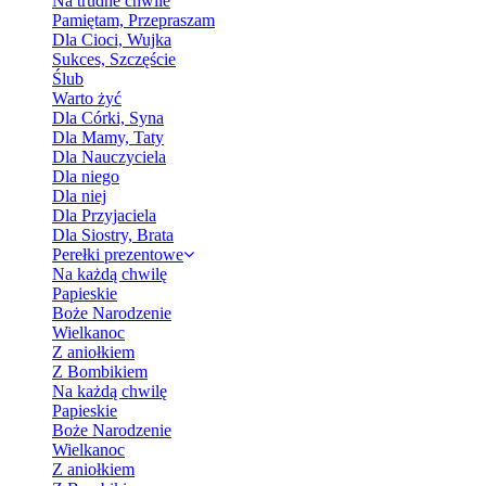
Na trudne chwile
Pamiętam, Przepraszam
Dla Cioci, Wujka
Sukces, Szczęście
Ślub
Warto żyć
Dla Córki, Syna
Dla Mamy, Taty
Dla Nauczyciela
Dla niego
Dla niej
Dla Przyjaciela
Dla Siostry, Brata
Perełki prezentowe
Na każdą chwilę
Papieskie
Boże Narodzenie
Wielkanoc
Z aniołkiem
Z Bombikiem
Na każdą chwilę
Papieskie
Boże Narodzenie
Wielkanoc
Z aniołkiem