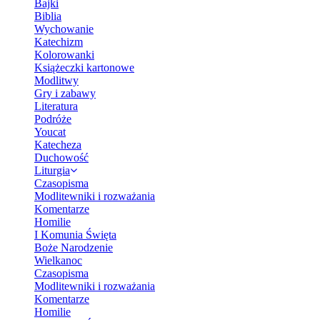
Bajki
Biblia
Wychowanie
Katechizm
Kolorowanki
Książeczki kartonowe
Modlitwy
Gry i zabawy
Literatura
Podróże
Youcat
Katecheza
Duchowość
Liturgia
Czasopisma
Modlitewniki i rozważania
Komentarze
Homilie
I Komunia Święta
Boże Narodzenie
Wielkanoc
Czasopisma
Modlitewniki i rozważania
Komentarze
Homilie