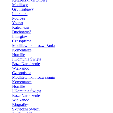
Książeczki kartonowe
Modlitwy
Gry i zabawy
Literatura
Podróże
Youcat
Katecheza
Duchowość
Liturgia
Czasopisma
Modlitewniki i rozważania
Komentarze
Homilie
I Komunia Święta
Boże Narodzenie
Wielkanoc
Czasopisma
Modlitewniki i rozważania
Komentarze
Homilie
I Komunia Święta
Boże Narodzenie
Wielkanoc
Biografie
Skuteczni Święci