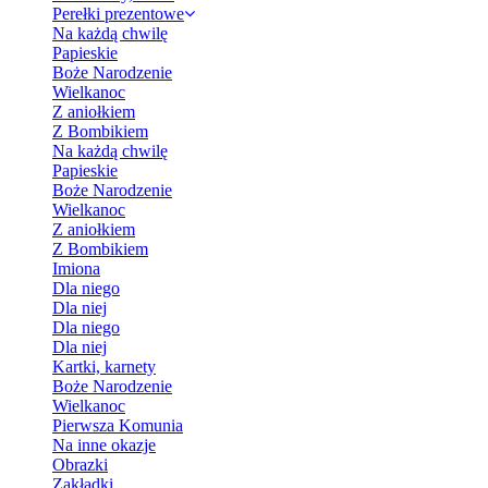
Perełki prezentowe
Na każdą chwilę
Papieskie
Boże Narodzenie
Wielkanoc
Z aniołkiem
Z Bombikiem
Na każdą chwilę
Papieskie
Boże Narodzenie
Wielkanoc
Z aniołkiem
Z Bombikiem
Imiona
Dla niego
Dla niej
Dla niego
Dla niej
Kartki, karnety
Boże Narodzenie
Wielkanoc
Pierwsza Komunia
Na inne okazje
Obrazki
Zakładki