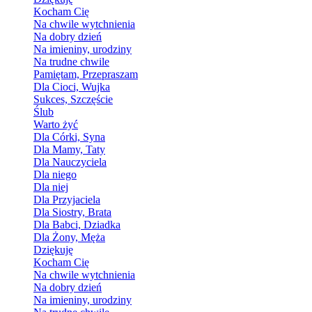
Kocham Cię
Na chwile wytchnienia
Na dobry dzień
Na imieniny, urodziny
Na trudne chwile
Pamiętam, Przepraszam
Dla Cioci, Wujka
Sukces, Szczęście
Ślub
Warto żyć
Dla Córki, Syna
Dla Mamy, Taty
Dla Nauczyciela
Dla niego
Dla niej
Dla Przyjaciela
Dla Siostry, Brata
Dla Babci, Dziadka
Dla Żony, Męża
Dziękuję
Kocham Cię
Na chwile wytchnienia
Na dobry dzień
Na imieniny, urodziny