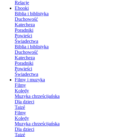
Relacje
Ebooki
Biblia i biblistyka
Duchowość
Katecheza
Poradniki
Powieści
Świadectwa
Biblia i biblistyka
Duchowość
Katecheza
Poradniki
Powieści
Świadectwa
Filmy i muzyka
Filmy
Kolędy
Muzyka chrześcijańska
Dla dzieci
Taizé
Filmy
Kolędy
Muzyka chrześcijańska
Dla dzieci
Taizé