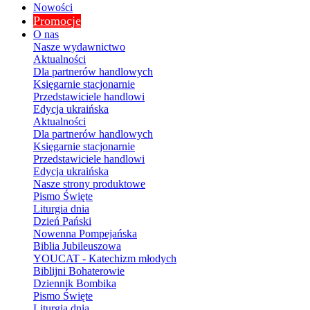
Nowości
Promocje
O nas
Nasze wydawnictwo
Aktualności
Dla partnerów handlowych
Księgarnie stacjonarnie
Przedstawiciele handlowi
Edycja ukraińska
Aktualności
Dla partnerów handlowych
Księgarnie stacjonarnie
Przedstawiciele handlowi
Edycja ukraińska
Nasze strony produktowe
Pismo Święte
Liturgia dnia
Dzień Pański
Nowenna Pompejańska
Biblia Jubileuszowa
YOUCAT - Katechizm młodych
Biblijni Bohaterowie
Dziennik Bombika
Pismo Święte
Liturgia dnia