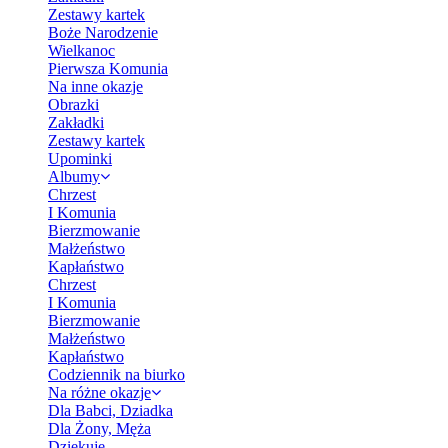
Zestawy kartek
Boże Narodzenie
Wielkanoc
Pierwsza Komunia
Na inne okazje
Obrazki
Zakładki
Zestawy kartek
Upominki
Albumy
Chrzest
I Komunia
Bierzmowanie
Małżeństwo
Kapłaństwo
Chrzest
I Komunia
Bierzmowanie
Małżeństwo
Kapłaństwo
Codziennik na biurko
Na różne okazje
Dla Babci, Dziadka
Dla Żony, Męża
Dziękuję