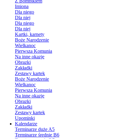
Z Bombikiem
Imiona
Dla niego
Dla niej
Dla niego
Dla niej
Kartki, karnety
Boże Narodzenie
Wielkanoc
Pierwsza Komunia
Na inne okazje
Obrazki
Zakładki
Zestawy kartek
Boże Narodzenie
Wielkanoc
Pierwsza Komunia
Na inne okazje
Obrazki
Zakładki
Zestawy kartek
Upominki
Kalendarze
Terminarze duże A5
Terminarze średnie B6