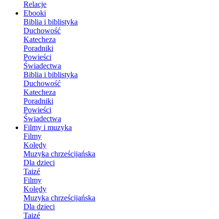
Relacje
Ebooki
Biblia i biblistyka
Duchowość
Katecheza
Poradniki
Powieści
Świadectwa
Biblia i biblistyka
Duchowość
Katecheza
Poradniki
Powieści
Świadectwa
Filmy i muzyka
Filmy
Kolędy
Muzyka chrześcijańska
Dla dzieci
Taizé
Filmy
Kolędy
Muzyka chrześcijańska
Dla dzieci
Taizé