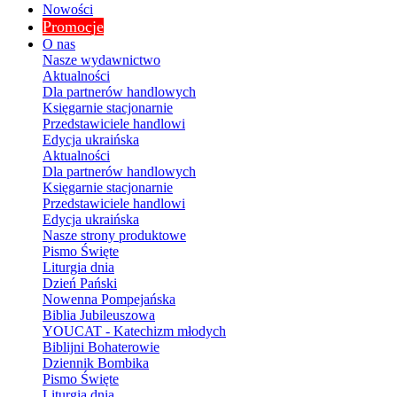
Nowości
Promocje
O nas
Nasze wydawnictwo
Aktualności
Dla partnerów handlowych
Księgarnie stacjonarnie
Przedstawiciele handlowi
Edycja ukraińska
Aktualności
Dla partnerów handlowych
Księgarnie stacjonarnie
Przedstawiciele handlowi
Edycja ukraińska
Nasze strony produktowe
Pismo Święte
Liturgia dnia
Dzień Pański
Nowenna Pompejańska
Biblia Jubileuszowa
YOUCAT - Katechizm młodych
Biblijni Bohaterowie
Dziennik Bombika
Pismo Święte
Liturgia dnia