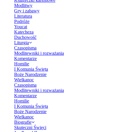
Książeczki kartonowe
Modlitwy
Gry i zabawy
Literatura
Podróże
Youcat
Katecheza
Duchowość
Liturgia
Czasopisma
Modlitewniki i rozważania
Komentarze
Homilie
I Komunia Święta
Boże Narodzenie
Wielkanoc
Czasopisma
Modlitewniki i rozważania
Komentarze
Homilie
I Komunia Święta
Boże Narodzenie
Wielkanoc
Biografie
Skuteczni Święci