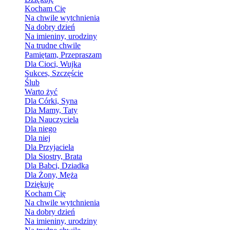
Kocham Cię
Na chwile wytchnienia
Na dobry dzień
Na imieniny, urodziny
Na trudne chwile
Pamiętam, Przepraszam
Dla Cioci, Wujka
Sukces, Szczęście
Ślub
Warto żyć
Dla Córki, Syna
Dla Mamy, Taty
Dla Nauczyciela
Dla niego
Dla niej
Dla Przyjaciela
Dla Siostry, Brata
Dla Babci, Dziadka
Dla Żony, Męża
Dziękuję
Kocham Cię
Na chwile wytchnienia
Na dobry dzień
Na imieniny, urodziny