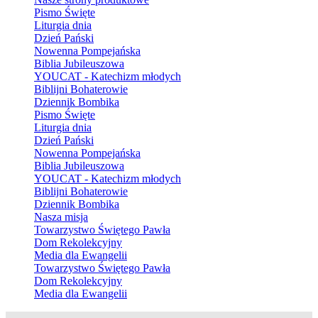
Pismo Święte
Liturgia dnia
Dzień Pański
Nowenna Pompejańska
Biblia Jubileuszowa
YOUCAT - Katechizm młodych
Biblijni Bohaterowie
Dziennik Bombika
Pismo Święte
Liturgia dnia
Dzień Pański
Nowenna Pompejańska
Biblia Jubileuszowa
YOUCAT - Katechizm młodych
Biblijni Bohaterowie
Dziennik Bombika
Nasza misja
Towarzystwo Świętego Pawła
Dom Rekolekcyjny
Media dla Ewangelii
Towarzystwo Świętego Pawła
Dom Rekolekcyjny
Media dla Ewangelii