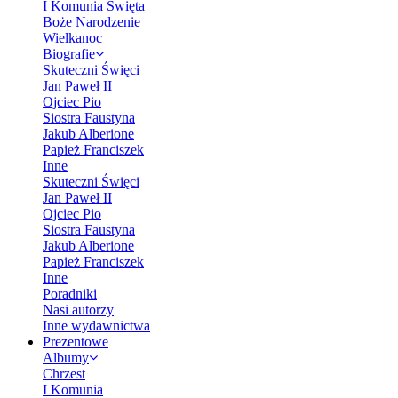
I Komunia Święta
Boże Narodzenie
Wielkanoc
Biografie
Skuteczni Święci
Jan Paweł II
Ojciec Pio
Siostra Faustyna
Jakub Alberione
Papież Franciszek
Inne
Skuteczni Święci
Jan Paweł II
Ojciec Pio
Siostra Faustyna
Jakub Alberione
Papież Franciszek
Inne
Poradniki
Nasi autorzy
Inne wydawnictwa
Prezentowe
Albumy
Chrzest
I Komunia