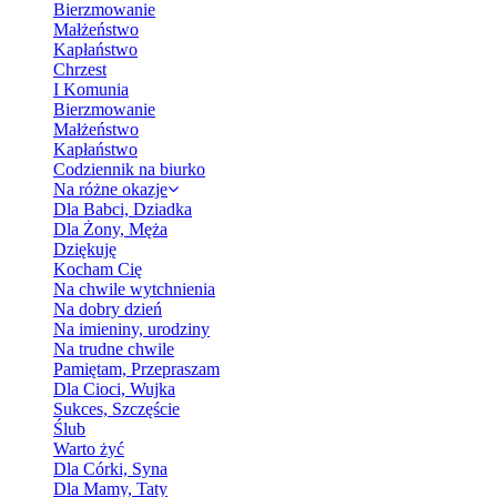
Bierzmowanie
Małżeństwo
Kapłaństwo
Chrzest
I Komunia
Bierzmowanie
Małżeństwo
Kapłaństwo
Codziennik na biurko
Na różne okazje
Dla Babci, Dziadka
Dla Żony, Męża
Dziękuję
Kocham Cię
Na chwile wytchnienia
Na dobry dzień
Na imieniny, urodziny
Na trudne chwile
Pamiętam, Przepraszam
Dla Cioci, Wujka
Sukces, Szczęście
Ślub
Warto żyć
Dla Córki, Syna
Dla Mamy, Taty