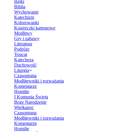
Bajki
Biblia
Wychowanie
Katechizm
Kolorowanki
Książeczki kartonowe
Modlitwy
Gry i zabawy
Literatura
Podróże
Youcat
Katecheza
Duchowość
Liturgia
Czasopisma
Modlitewniki i rozważania
Komentarze
Homilie
I Komunia Święta
Boże Narodzenie
Wielkanoc
Czasopisma
Modlitewniki i rozważania
Komentarze
Homilie