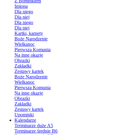
Z Bombikiem
Imiona
Dla niego
Dla niej
Dla niego
Dla niej
Kartki, karnety
Boże Narodzenie
Wielkanoc
Pierwsza Komunia
Na inne okazje
Obrazki
Zakładki
Zestawy kartek
Boże Narodzenie
Wielkanoc
Pierwsza Komunia
Na inne okazje
Obrazki
Zakładki
Zestawy kartek
Upominki
Kalendarze
Terminarze duże A5
Terminarze średnie B6