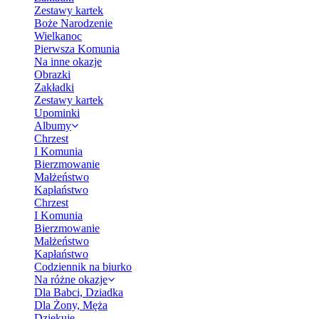
Zestawy kartek
Boże Narodzenie
Wielkanoc
Pierwsza Komunia
Na inne okazje
Obrazki
Zakładki
Zestawy kartek
Upominki
Albumy
Chrzest
I Komunia
Bierzmowanie
Małżeństwo
Kapłaństwo
Chrzest
I Komunia
Bierzmowanie
Małżeństwo
Kapłaństwo
Codziennik na biurko
Na różne okazje
Dla Babci, Dziadka
Dla Żony, Męża
Dziękuję