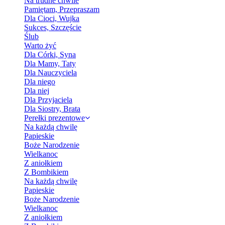
Na trudne chwile
Pamiętam, Przepraszam
Dla Cioci, Wujka
Sukces, Szczęście
Ślub
Warto żyć
Dla Córki, Syna
Dla Mamy, Taty
Dla Nauczyciela
Dla niego
Dla niej
Dla Przyjaciela
Dla Siostry, Brata
Perełki prezentowe
Na każdą chwilę
Papieskie
Boże Narodzenie
Wielkanoc
Z aniołkiem
Z Bombikiem
Na każdą chwilę
Papieskie
Boże Narodzenie
Wielkanoc
Z aniołkiem