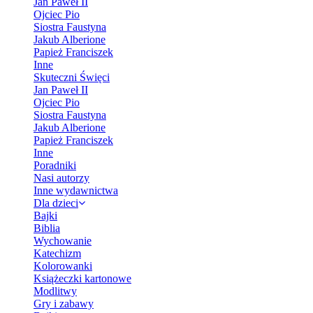
Jan Paweł II
Ojciec Pio
Siostra Faustyna
Jakub Alberione
Papież Franciszek
Inne
Skuteczni Święci
Jan Paweł II
Ojciec Pio
Siostra Faustyna
Jakub Alberione
Papież Franciszek
Inne
Poradniki
Nasi autorzy
Inne wydawnictwa
Dla dzieci
Bajki
Biblia
Wychowanie
Katechizm
Kolorowanki
Książeczki kartonowe
Modlitwy
Gry i zabawy