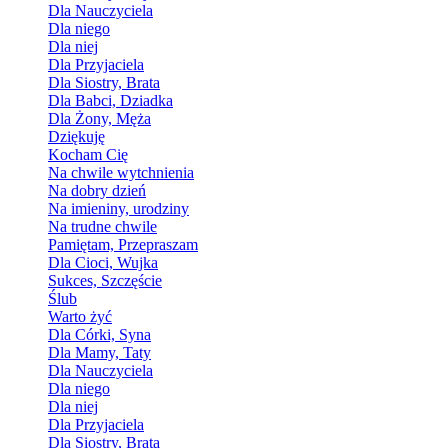
Dla Nauczyciela
Dla niego
Dla niej
Dla Przyjaciela
Dla Siostry, Brata
Dla Babci, Dziadka
Dla Żony, Męża
Dziękuję
Kocham Cię
Na chwile wytchnienia
Na dobry dzień
Na imieniny, urodziny
Na trudne chwile
Pamiętam, Przepraszam
Dla Cioci, Wujka
Sukces, Szczęście
Ślub
Warto żyć
Dla Córki, Syna
Dla Mamy, Taty
Dla Nauczyciela
Dla niego
Dla niej
Dla Przyjaciela
Dla Siostry, Brata