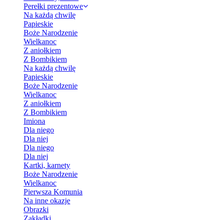
Perełki prezentowe
Na każdą chwilę
Papieskie
Boże Narodzenie
Wielkanoc
Z aniołkiem
Z Bombikiem
Na każdą chwilę
Papieskie
Boże Narodzenie
Wielkanoc
Z aniołkiem
Z Bombikiem
Imiona
Dla niego
Dla niej
Dla niego
Dla niej
Kartki, karnety
Boże Narodzenie
Wielkanoc
Pierwsza Komunia
Na inne okazje
Obrazki
Zakładki