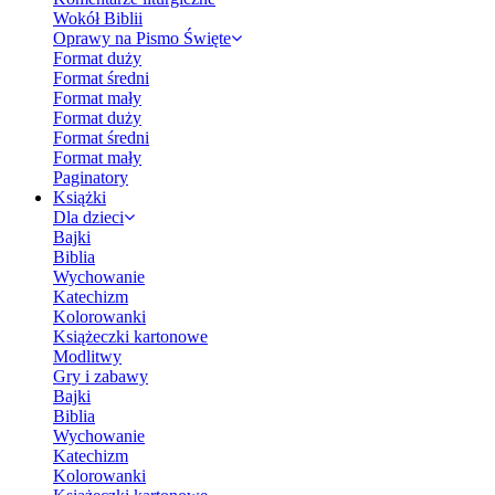
Wokół Biblii
Oprawy na Pismo Święte
Format duży
Format średni
Format mały
Format duży
Format średni
Format mały
Paginatory
Książki
Dla dzieci
Bajki
Biblia
Wychowanie
Katechizm
Kolorowanki
Książeczki kartonowe
Modlitwy
Gry i zabawy
Bajki
Biblia
Wychowanie
Katechizm
Kolorowanki