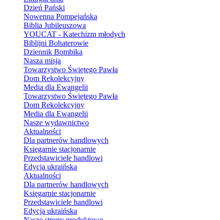
Dzień Pański
Nowenna Pompejańska
Biblia Jubileuszowa
YOUCAT - Katechizm młodych
Biblijni Bohaterowie
Dziennik Bombika
Nasza misja
Towarzystwo Świętego Pawła
Dom Rekolekcyjny
Media dla Ewangelii
Towarzystwo Świętego Pawła
Dom Rekolekcyjny
Media dla Ewangelii
Nasze wydawnictwo
Aktualności
Dla partnerów handlowych
Księgarnie stacjonarnie
Przedstawiciele handlowi
Edycja ukraińska
Aktualności
Dla partnerów handlowych
Księgarnie stacjonarnie
Przedstawiciele handlowi
Edycja ukraińska
Nasze strony produktowe