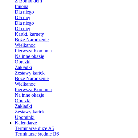
Z Bombikiem
Imiona
Dla niego
Dla niej
Dla niego
Dla niej
Kartki, karnety
Boże Narodzenie
Wielkanoc
Pierwsza Komunia
Na inne okazje
Obrazki
Zakładki
Zestawy kartek
Boże Narodzenie
Wielkanoc
Pierwsza Komunia
Na inne okazje
Obrazki
Zakładki
Zestawy kartek
Upominki
Kalendarze
Terminarze duże A5
Terminarze średnie B6