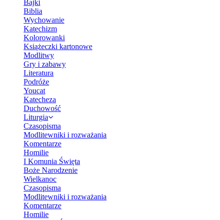
Bajki
Biblia
Wychowanie
Katechizm
Kolorowanki
Książeczki kartonowe
Modlitwy
Gry i zabawy
Literatura
Podróże
Youcat
Katecheza
Duchowość
Liturgia
Czasopisma
Modlitewniki i rozważania
Komentarze
Homilie
I Komunia Święta
Boże Narodzenie
Wielkanoc
Czasopisma
Modlitewniki i rozważania
Komentarze
Homilie