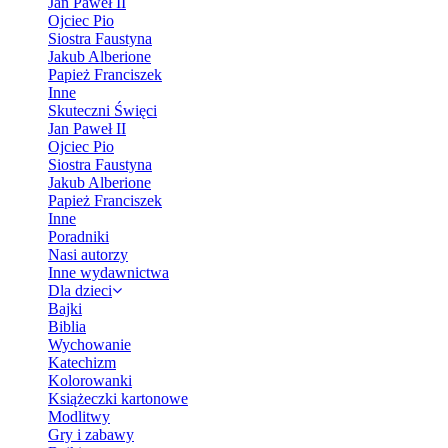
Jan Paweł II
Ojciec Pio
Siostra Faustyna
Jakub Alberione
Papież Franciszek
Inne
Skuteczni Święci
Jan Paweł II
Ojciec Pio
Siostra Faustyna
Jakub Alberione
Papież Franciszek
Inne
Poradniki
Nasi autorzy
Inne wydawnictwa
Dla dzieci
Bajki
Biblia
Wychowanie
Katechizm
Kolorowanki
Książeczki kartonowe
Modlitwy
Gry i zabawy