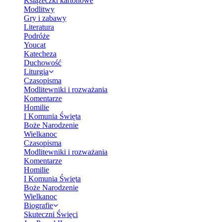
Książeczki kartonowe
Modlitwy
Gry i zabawy
Literatura
Podróże
Youcat
Katecheza
Duchowość
Liturgia
Czasopisma
Modlitewniki i rozważania
Komentarze
Homilie
I Komunia Święta
Boże Narodzenie
Wielkanoc
Czasopisma
Modlitewniki i rozważania
Komentarze
Homilie
I Komunia Święta
Boże Narodzenie
Wielkanoc
Biografie
Skuteczni Święci