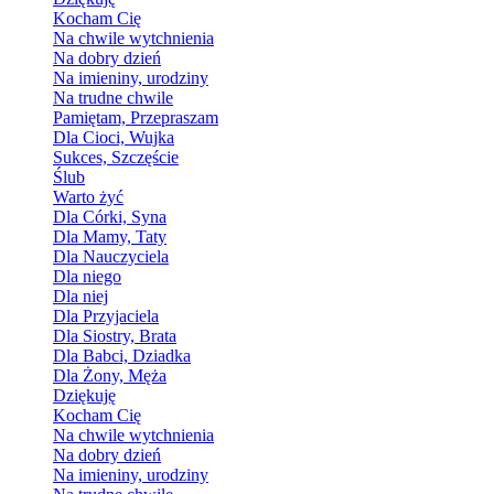
Kocham Cię
Na chwile wytchnienia
Na dobry dzień
Na imieniny, urodziny
Na trudne chwile
Pamiętam, Przepraszam
Dla Cioci, Wujka
Sukces, Szczęście
Ślub
Warto żyć
Dla Córki, Syna
Dla Mamy, Taty
Dla Nauczyciela
Dla niego
Dla niej
Dla Przyjaciela
Dla Siostry, Brata
Dla Babci, Dziadka
Dla Żony, Męża
Dziękuję
Kocham Cię
Na chwile wytchnienia
Na dobry dzień
Na imieniny, urodziny