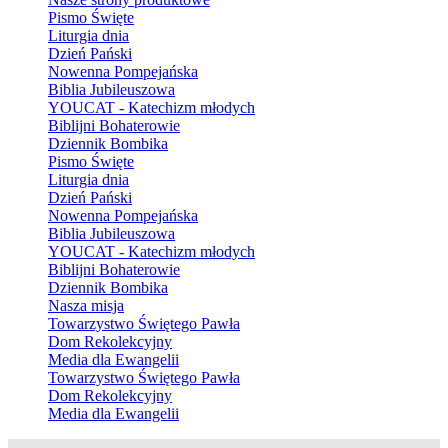
Pismo Święte
Liturgia dnia
Dzień Pański
Nowenna Pompejańska
Biblia Jubileuszowa
YOUCAT - Katechizm młodych
Biblijni Bohaterowie
Dziennik Bombika
Pismo Święte
Liturgia dnia
Dzień Pański
Nowenna Pompejańska
Biblia Jubileuszowa
YOUCAT - Katechizm młodych
Biblijni Bohaterowie
Dziennik Bombika
Nasza misja
Towarzystwo Świętego Pawła
Dom Rekolekcyjny
Media dla Ewangelii
Towarzystwo Świętego Pawła
Dom Rekolekcyjny
Media dla Ewangelii