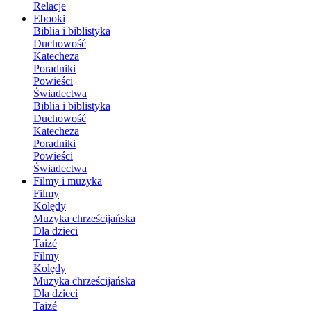
Relacje
Ebooki
Biblia i biblistyka
Duchowość
Katecheza
Poradniki
Powieści
Świadectwa
Biblia i biblistyka
Duchowość
Katecheza
Poradniki
Powieści
Świadectwa
Filmy i muzyka
Filmy
Kolędy
Muzyka chrześcijańska
Dla dzieci
Taizé
Filmy
Kolędy
Muzyka chrześcijańska
Dla dzieci
Taizé