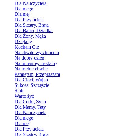
Dla Nauczyciela
Dla niego
Dla niej
Dla Przyjaciela
Dla Siostry, Brata
Dla Babci, Dziadka
Dla Żony, Męża
Dziękuję
Kocham Cię
Na chwile wytchnienia
Na dobry dzień
Na imieniny, urodziny
Na trudne chwile
Pamiętam, Przepraszam
Dla Cioci, Wujka
Sukces, Szczęście
Ślub
Warto żyć
Dla Córki, Syna
Dla Mamy, Taty
Dla Nauczyciela
Dla niego
Dla niej
Dla Przyjaciela
Dla Siostry, Brata