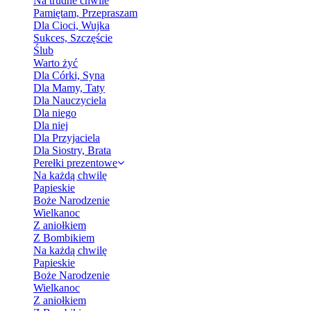
Na trudne chwile
Pamiętam, Przepraszam
Dla Cioci, Wujka
Sukces, Szczęście
Ślub
Warto żyć
Dla Córki, Syna
Dla Mamy, Taty
Dla Nauczyciela
Dla niego
Dla niej
Dla Przyjaciela
Dla Siostry, Brata
Perełki prezentowe
Na każdą chwilę
Papieskie
Boże Narodzenie
Wielkanoc
Z aniołkiem
Z Bombikiem
Na każdą chwilę
Papieskie
Boże Narodzenie
Wielkanoc
Z aniołkiem