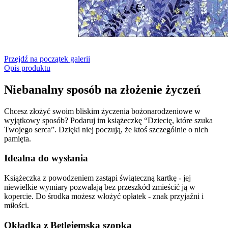
Przejdź na początek galerii
Opis produktu
Niebanalny sposób na złożenie życzeń
Chcesz złożyć swoim bliskim życzenia bożonarodzeniowe w
wyjątkowy sposób? Podaruj im książeczkę “Dziecię, które szuka
Twojego serca”. Dzięki niej poczują, że ktoś szczególnie o nich
pamięta.
Idealna do wysłania
Książeczka z powodzeniem zastąpi świąteczną kartkę - jej
niewielkie wymiary pozwalają bez przeszkód zmieścić ją w
kopercie. Do środka możesz włożyć opłatek - znak przyjaźni i
miłości.
Okładka z Betlejemską szopką