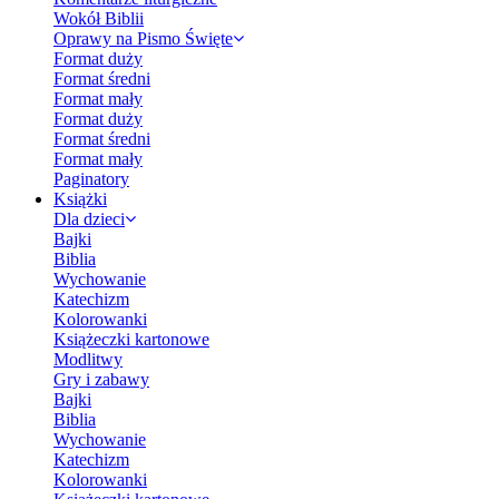
Wokół Biblii
Oprawy na Pismo Święte
Format duży
Format średni
Format mały
Format duży
Format średni
Format mały
Paginatory
Książki
Dla dzieci
Bajki
Biblia
Wychowanie
Katechizm
Kolorowanki
Książeczki kartonowe
Modlitwy
Gry i zabawy
Bajki
Biblia
Wychowanie
Katechizm
Kolorowanki