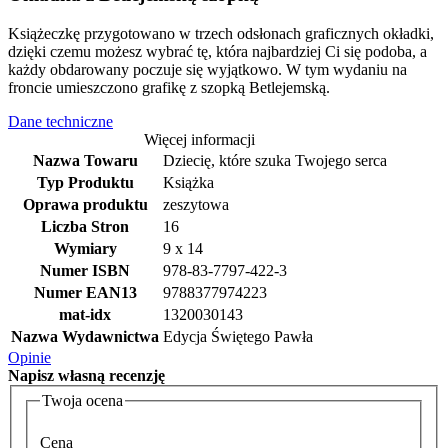
Książeczkę przygotowano w trzech odsłonach graficznych okładki,
dzięki czemu możesz wybrać tę, która najbardziej Ci się podoba, a
każdy obdarowany poczuje się wyjątkowo. W tym wydaniu na
froncie umieszczono grafikę z szopką Betlejemską.
Dane techniczne
Więcej informacji
Nazwa Towaru
Dziecię, które szuka Twojego serca
Typ Produktu
Książka
Oprawa produktu
zeszytowa
Liczba Stron
16
Wymiary
9 x 14
Numer ISBN
978-83-7797-422-3
Numer EAN13
9788377974223
mat-idx
1320030143
Nazwa Wydawnictwa
Edycja Świętego Pawła
Opinie
Napisz
własną recenzję
Twoja ocena
Cena