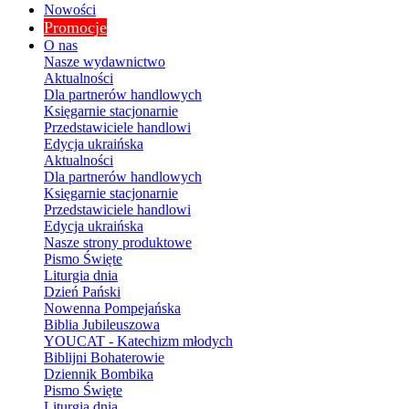
Nowości
Promocje
O nas
Nasze wydawnictwo
Aktualności
Dla partnerów handlowych
Księgarnie stacjonarnie
Przedstawiciele handlowi
Edycja ukraińska
Aktualności
Dla partnerów handlowych
Księgarnie stacjonarnie
Przedstawiciele handlowi
Edycja ukraińska
Nasze strony produktowe
Pismo Święte
Liturgia dnia
Dzień Pański
Nowenna Pompejańska
Biblia Jubileuszowa
YOUCAT - Katechizm młodych
Biblijni Bohaterowie
Dziennik Bombika
Pismo Święte
Liturgia dnia