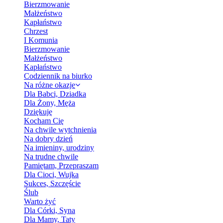
Bierzmowanie
Małżeństwo
Kapłaństwo
Chrzest
I Komunia
Bierzmowanie
Małżeństwo
Kapłaństwo
Codziennik na biurko
Na różne okazje
Dla Babci, Dziadka
Dla Żony, Męża
Dziękuję
Kocham Cię
Na chwile wytchnienia
Na dobry dzień
Na imieniny, urodziny
Na trudne chwile
Pamiętam, Przepraszam
Dla Cioci, Wujka
Sukces, Szczęście
Ślub
Warto żyć
Dla Córki, Syna
Dla Mamy, Taty