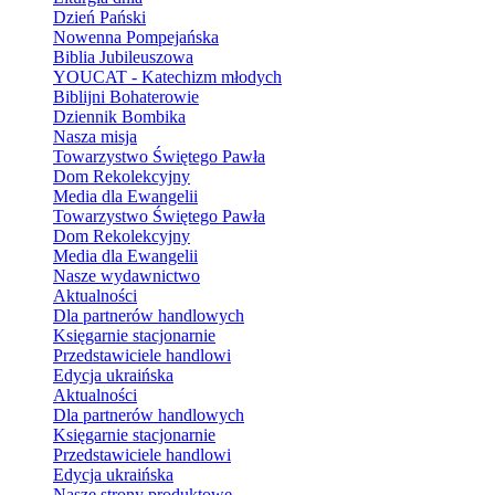
Dzień Pański
Nowenna Pompejańska
Biblia Jubileuszowa
YOUCAT - Katechizm młodych
Biblijni Bohaterowie
Dziennik Bombika
Nasza misja
Towarzystwo Świętego Pawła
Dom Rekolekcyjny
Media dla Ewangelii
Towarzystwo Świętego Pawła
Dom Rekolekcyjny
Media dla Ewangelii
Nasze wydawnictwo
Aktualności
Dla partnerów handlowych
Księgarnie stacjonarnie
Przedstawiciele handlowi
Edycja ukraińska
Aktualności
Dla partnerów handlowych
Księgarnie stacjonarnie
Przedstawiciele handlowi
Edycja ukraińska
Nasze strony produktowe