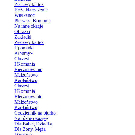
Zestawy kartek
Boże Narodzenie
Wielkanoc
Pierwsza Komunia
Na inne okazje
Obrazki
Zakładki
Zestawy kartek
Upominki
Albumy
Chrzest
I Komunia
Bierzmowanie
Małżeństwo
Kapłaństwo
Chrzest
I Komunia
Bierzmowanie
Małżeństwo
Kapłaństwo
Codziennik na biurko
Na różne okazje
Dla Babci, Dziadka
Dla Żony, Męża
Dziękuję