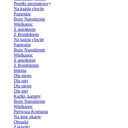
Perełki prezentowe
Na każdą chwilę
Papieskie
Boże Narodzenie
Wielkanoc
Z aniołkiem
Z Bombikiem
Na każdą chwilę
Papieskie
Boże Narodzenie
Wielkanoc
Z aniołkiem
Z Bombikiem
Imiona
Dla niego
Dla niej
Dla niego
Dla niej
Kartki, karnety
Boże Narodzenie
Wielkanoc
Pierwsza Komunia
Na inne okazje
Obrazki
Zakładki