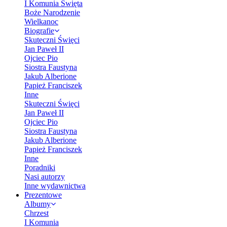
I Komunia Święta
Boże Narodzenie
Wielkanoc
Biografie
Skuteczni Święci
Jan Paweł II
Ojciec Pio
Siostra Faustyna
Jakub Alberione
Papież Franciszek
Inne
Skuteczni Święci
Jan Paweł II
Ojciec Pio
Siostra Faustyna
Jakub Alberione
Papież Franciszek
Inne
Poradniki
Nasi autorzy
Inne wydawnictwa
Prezentowe
Albumy
Chrzest
I Komunia