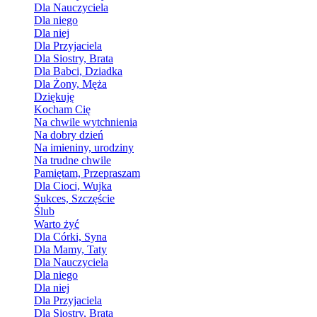
Dla Nauczyciela
Dla niego
Dla niej
Dla Przyjaciela
Dla Siostry, Brata
Dla Babci, Dziadka
Dla Żony, Męża
Dziękuję
Kocham Cię
Na chwile wytchnienia
Na dobry dzień
Na imieniny, urodziny
Na trudne chwile
Pamiętam, Przepraszam
Dla Cioci, Wujka
Sukces, Szczęście
Ślub
Warto żyć
Dla Córki, Syna
Dla Mamy, Taty
Dla Nauczyciela
Dla niego
Dla niej
Dla Przyjaciela
Dla Siostry, Brata