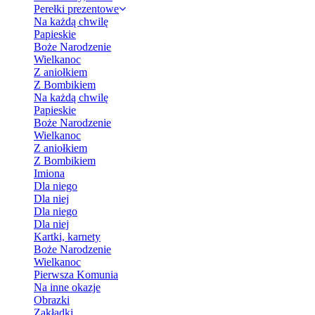
Perełki prezentowe
Na każdą chwilę
Papieskie
Boże Narodzenie
Wielkanoc
Z aniołkiem
Z Bombikiem
Na każdą chwilę
Papieskie
Boże Narodzenie
Wielkanoc
Z aniołkiem
Z Bombikiem
Imiona
Dla niego
Dla niej
Dla niego
Dla niej
Kartki, karnety
Boże Narodzenie
Wielkanoc
Pierwsza Komunia
Na inne okazje
Obrazki
Zakładki