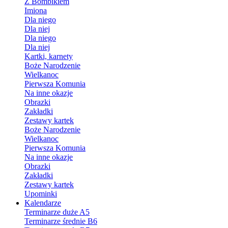
Z Bombikiem
Imiona
Dla niego
Dla niej
Dla niego
Dla niej
Kartki, karnety
Boże Narodzenie
Wielkanoc
Pierwsza Komunia
Na inne okazje
Obrazki
Zakładki
Zestawy kartek
Boże Narodzenie
Wielkanoc
Pierwsza Komunia
Na inne okazje
Obrazki
Zakładki
Zestawy kartek
Upominki
Kalendarze
Terminarze duże A5
Terminarze średnie B6