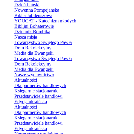
Dzień Pański
Nowenna Pompejańska
Biblia Jubileuszowa
YOUCAT - Katechizm młodych
Biblijni Bohaterowie
Dziennik Bombika
Nasza misja
Towarzystwo Świętego Pawła
Dom Rekolekcyjny
Media dla Ewangelii
Towarzystwo Świętego Pawła
Dom Rekolekcyjny
Media dla Ewangelii
Nasze wydawnictwo
Aktualności
Dla partnerów handlowych
Księgarnie stacjonarnie
Przedstawiciele handlowi
Edycja ukraińska
Aktualności
Dla partnerów handlowych
Księgarnie stacjonarnie
Przedstawiciele handlowi
Edycja ukraińska
Nasze strony produktowe