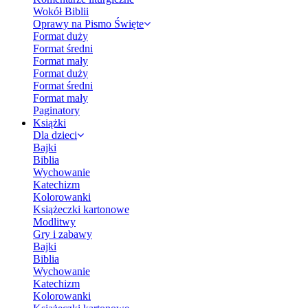
Wokół Biblii
Oprawy na Pismo Święte
Format duży
Format średni
Format mały
Format duży
Format średni
Format mały
Paginatory
Książki
Dla dzieci
Bajki
Biblia
Wychowanie
Katechizm
Kolorowanki
Książeczki kartonowe
Modlitwy
Gry i zabawy
Bajki
Biblia
Wychowanie
Katechizm
Kolorowanki