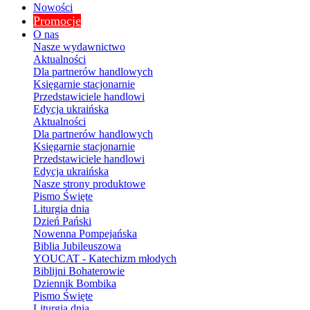
Nowości
Promocje
O nas
Nasze wydawnictwo
Aktualności
Dla partnerów handlowych
Księgarnie stacjonarnie
Przedstawiciele handlowi
Edycja ukraińska
Aktualności
Dla partnerów handlowych
Księgarnie stacjonarnie
Przedstawiciele handlowi
Edycja ukraińska
Nasze strony produktowe
Pismo Święte
Liturgia dnia
Dzień Pański
Nowenna Pompejańska
Biblia Jubileuszowa
YOUCAT - Katechizm młodych
Biblijni Bohaterowie
Dziennik Bombika
Pismo Święte
Liturgia dnia