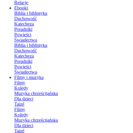
Relacje
Ebooki
Biblia i biblistyka
Duchowość
Katecheza
Poradniki
Powieści
Świadectwa
Biblia i biblistyka
Duchowość
Katecheza
Poradniki
Powieści
Świadectwa
Filmy i muzyka
Filmy
Kolędy
Muzyka chrześcijańska
Dla dzieci
Taizé
Filmy
Kolędy
Muzyka chrześcijańska
Dla dzieci
Taizé