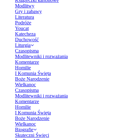
Książeczki kartonowe
Modlitwy
Gry i zabawy
Literatura
Podróże
Youcat
Katecheza
Duchowość
Liturgia
Czasopisma
Modlitewniki i rozważania
Komentarze
Homilie
I Komunia Święta
Boże Narodzenie
Wielkanoc
Czasopisma
Modlitewniki i rozważania
Komentarze
Homilie
I Komunia Święta
Boże Narodzenie
Wielkanoc
Biografie
Skuteczni Święci