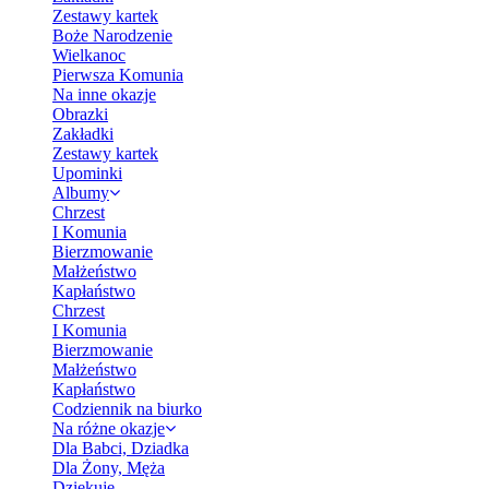
Zestawy kartek
Boże Narodzenie
Wielkanoc
Pierwsza Komunia
Na inne okazje
Obrazki
Zakładki
Zestawy kartek
Upominki
Albumy
Chrzest
I Komunia
Bierzmowanie
Małżeństwo
Kapłaństwo
Chrzest
I Komunia
Bierzmowanie
Małżeństwo
Kapłaństwo
Codziennik na biurko
Na różne okazje
Dla Babci, Dziadka
Dla Żony, Męża
Dziękuję