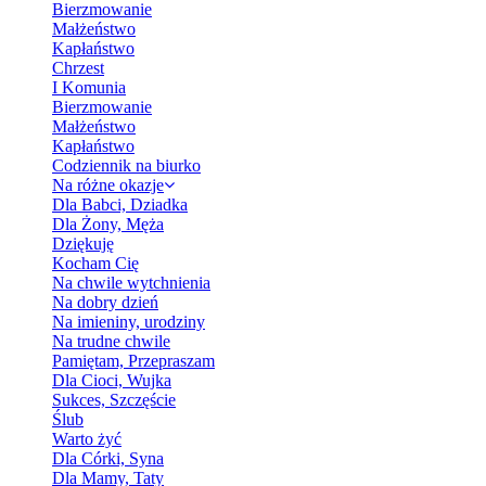
Bierzmowanie
Małżeństwo
Kapłaństwo
Chrzest
I Komunia
Bierzmowanie
Małżeństwo
Kapłaństwo
Codziennik na biurko
Na różne okazje
Dla Babci, Dziadka
Dla Żony, Męża
Dziękuję
Kocham Cię
Na chwile wytchnienia
Na dobry dzień
Na imieniny, urodziny
Na trudne chwile
Pamiętam, Przepraszam
Dla Cioci, Wujka
Sukces, Szczęście
Ślub
Warto żyć
Dla Córki, Syna
Dla Mamy, Taty