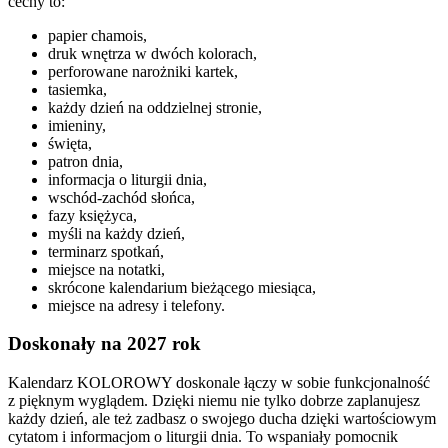
cechy to:
papier chamois,
druk wnętrza w dwóch kolorach,
perforowane narożniki kartek,
tasiemka,
każdy dzień na oddzielnej stronie,
imieniny,
święta,
patron dnia,
informacja o liturgii dnia,
wschód-zachód słońca,
fazy księżyca,
myśli na każdy dzień,
terminarz spotkań,
miejsce na notatki,
skrócone kalendarium bieżącego miesiąca,
miejsce na adresy i telefony.
Doskonały na 2027 rok
Kalendarz KOLOROWY doskonale łączy w sobie funkcjonalność
z pięknym wyglądem. Dzięki niemu nie tylko dobrze zaplanujesz
każdy dzień, ale też zadbasz o swojego ducha dzięki wartościowym
cytatom i informacjom o liturgii dnia. To wspaniały pomocnik