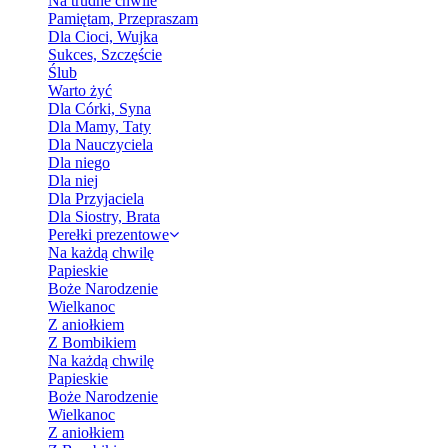
Na trudne chwile
Pamiętam, Przepraszam
Dla Cioci, Wujka
Sukces, Szczęście
Ślub
Warto żyć
Dla Córki, Syna
Dla Mamy, Taty
Dla Nauczyciela
Dla niego
Dla niej
Dla Przyjaciela
Dla Siostry, Brata
Perełki prezentowe
Na każdą chwilę
Papieskie
Boże Narodzenie
Wielkanoc
Z aniołkiem
Z Bombikiem
Na każdą chwilę
Papieskie
Boże Narodzenie
Wielkanoc
Z aniołkiem