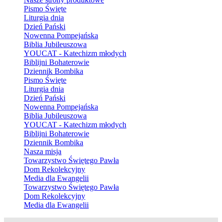
Pismo Święte
Liturgia dnia
Dzień Pański
Nowenna Pompejańska
Biblia Jubileuszowa
YOUCAT - Katechizm młodych
Biblijni Bohaterowie
Dziennik Bombika
Pismo Święte
Liturgia dnia
Dzień Pański
Nowenna Pompejańska
Biblia Jubileuszowa
YOUCAT - Katechizm młodych
Biblijni Bohaterowie
Dziennik Bombika
Nasza misja
Towarzystwo Świętego Pawła
Dom Rekolekcyjny
Media dla Ewangelii
Towarzystwo Świętego Pawła
Dom Rekolekcyjny
Media dla Ewangelii