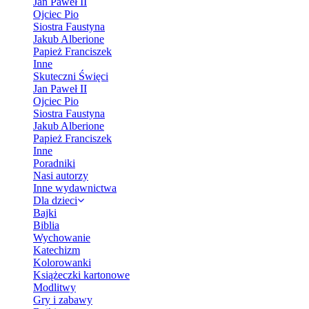
Jan Paweł II
Ojciec Pio
Siostra Faustyna
Jakub Alberione
Papież Franciszek
Inne
Skuteczni Święci
Jan Paweł II
Ojciec Pio
Siostra Faustyna
Jakub Alberione
Papież Franciszek
Inne
Poradniki
Nasi autorzy
Inne wydawnictwa
Dla dzieci
Bajki
Biblia
Wychowanie
Katechizm
Kolorowanki
Książeczki kartonowe
Modlitwy
Gry i zabawy