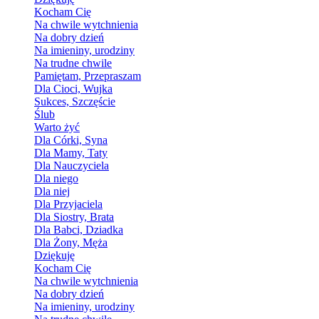
Kocham Cię
Na chwile wytchnienia
Na dobry dzień
Na imieniny, urodziny
Na trudne chwile
Pamiętam, Przepraszam
Dla Cioci, Wujka
Sukces, Szczęście
Ślub
Warto żyć
Dla Córki, Syna
Dla Mamy, Taty
Dla Nauczyciela
Dla niego
Dla niej
Dla Przyjaciela
Dla Siostry, Brata
Dla Babci, Dziadka
Dla Żony, Męża
Dziękuję
Kocham Cię
Na chwile wytchnienia
Na dobry dzień
Na imieniny, urodziny