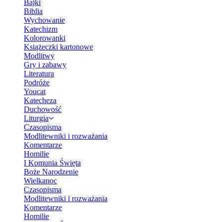
Bajki
Biblia
Wychowanie
Katechizm
Kolorowanki
Książeczki kartonowe
Modlitwy
Gry i zabawy
Literatura
Podróże
Youcat
Katecheza
Duchowość
Liturgia
Czasopisma
Modlitewniki i rozważania
Komentarze
Homilie
I Komunia Święta
Boże Narodzenie
Wielkanoc
Czasopisma
Modlitewniki i rozważania
Komentarze
Homilie