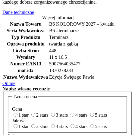
każdego dobrze zorganizowanego chrześcijanina.
Dane techniczne
Więcej informacji
Nazwa Towaru
B6 KOLOROWY 2027 – kwiatki
Seria Wydawnicza
B6 - terminarze
Typ Produktu
Terminarz
Oprawa produktu
twarda z gąbką
Liczba Stron
448
Wymiary
11 x 16,5
Numer EAN13
5907564035477
mat-idx
1370278233
Nazwa Wydawnictwa
Edycja Świętego Pawła
Opinie
Napisz
własną recenzję
Twoja ocena
Cena
1 star
2 stars
3 stars
4 stars
5 stars
Jakość
1 star
2 stars
3 stars
4 stars
5 stars