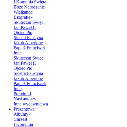
I Komunia Święta
Boże Narodzenie
Wielkanoc
Biografie
Skuteczni Święci
Jan Paweł II
Ojciec Pio
Siostra Faustyna
Jakub Alberione
Papież Franciszek
Inne
Skuteczni Święci
Jan Paweł II
Ojciec Pio
Siostra Faustyna
Jakub Alberione
Papież Franciszek
Inne
Poradniki
Nasi autorzy
Inne wydawnictwa
Prezentowe
Albumy
Chrzest
I Komunia