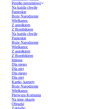
Perełki prezentowe
Na każdą chwilę
Papieskie
Boże Narodzenie
Wielkanoc
Z aniołkiem
Z Bombikiem
Na każdą chwilę
Papieskie
Boże Narodzenie
Wielkanoc
Z aniołkiem
Z Bombikiem
Imiona
Dla niego
Dla niej
Dla niego
Dla niej
Kartki, karnety
Boże Narodzenie
Wielkanoc
Pierwsza Komunia
Na inne okazje
Obrazki
Zakładki