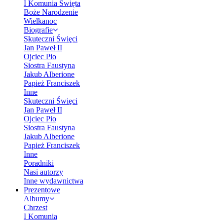
I Komunia Święta
Boże Narodzenie
Wielkanoc
Biografie
Skuteczni Święci
Jan Paweł II
Ojciec Pio
Siostra Faustyna
Jakub Alberione
Papież Franciszek
Inne
Skuteczni Święci
Jan Paweł II
Ojciec Pio
Siostra Faustyna
Jakub Alberione
Papież Franciszek
Inne
Poradniki
Nasi autorzy
Inne wydawnictwa
Prezentowe
Albumy
Chrzest
I Komunia