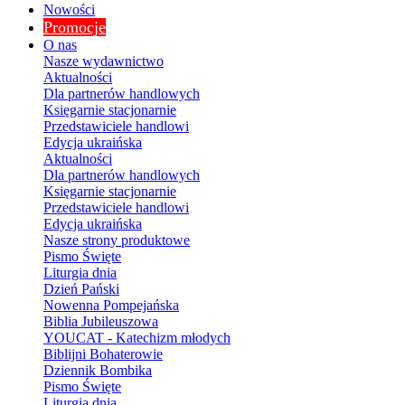
Nowości
Promocje
O nas
Nasze wydawnictwo
Aktualności
Dla partnerów handlowych
Księgarnie stacjonarnie
Przedstawiciele handlowi
Edycja ukraińska
Aktualności
Dla partnerów handlowych
Księgarnie stacjonarnie
Przedstawiciele handlowi
Edycja ukraińska
Nasze strony produktowe
Pismo Święte
Liturgia dnia
Dzień Pański
Nowenna Pompejańska
Biblia Jubileuszowa
YOUCAT - Katechizm młodych
Biblijni Bohaterowie
Dziennik Bombika
Pismo Święte
Liturgia dnia