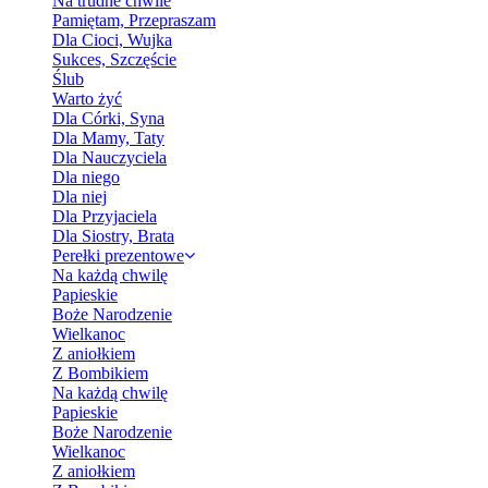
Na trudne chwile
Pamiętam, Przepraszam
Dla Cioci, Wujka
Sukces, Szczęście
Ślub
Warto żyć
Dla Córki, Syna
Dla Mamy, Taty
Dla Nauczyciela
Dla niego
Dla niej
Dla Przyjaciela
Dla Siostry, Brata
Perełki prezentowe
Na każdą chwilę
Papieskie
Boże Narodzenie
Wielkanoc
Z aniołkiem
Z Bombikiem
Na każdą chwilę
Papieskie
Boże Narodzenie
Wielkanoc
Z aniołkiem