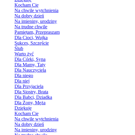
Kocham Cię
Na chwile wytchnienia
Na dobry dzień
Na imieniny, urodziny
Na trudne chwile
Pamiętam, Przepraszam
Dla Cioci, Wujka
Sukces, Szczęście
Ślub
Warto żyć
Dla Córki, Syna
Dla Mamy, Taty
Dla Nauczyciela
Dla niego
Dla niej
Dla Przyjaciela
Dla Siostry, Brata
Dla Babci, Dziadka
Dla Żony, Męża
Dziękuję
Kocham Cię
Na chwile wytchnienia
Na dobry dzień
Na imieniny, urodziny