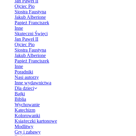
Jan Paweł II
Ojciec Pio
Siostra Faustyna
Jakub Alberione
Papież Franciszek
Inne
Skuteczni Święci
Jan Paweł II
Ojciec Pio
Siostra Faustyna
Jakub Alberione
Papież Franciszek
Inne
Poradniki
Nasi autorzy
Inne wydawnictwa
Dla dzieci
Bajki
Biblia
Wychowanie
Katechizm
Kolorowanki
Książeczki kartonowe
Modlitwy
Gry i zabawy