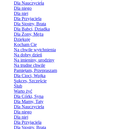
Dla Nauczyciela
Dla niego
Dla niej
Dla Przyjaciela
Dla Siostry, Brata
Dla Babci, Dziadka
Dla Żony, Męża
Dziękuję
Kocham Cię
Na chwile wytchnienia
Na dobry dzień
Na imieniny, urodziny
Na trudne chwile
Pamiętam, Przepraszam
Dla Cioci, Wujka
Sukces, Szczęście
Ślub
Warto żyć
Dla Córki, Syna
Dla Mamy, Taty
Dla Nauczyciela
Dla niego
Dla niej
Dla Przyjaciela
Dla Siostry, Brata