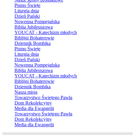
Pismo Święte
Liturgia dnia
Dzień Pański
Nowenna Pompejańska
Biblia Jubileuszowa
YOUCAT - Katechizm młodych
Biblijni Bohaterowie
Dziennik Bombika
Pismo Święte
Liturgia dnia
Dzień Pański
Nowenna Pompejańska
Biblia Jubileuszowa
YOUCAT - Katechizm młodych
Biblijni Bohaterowie
Dziennik Bombika
Nasza misja
Towarzystwo Świętego Pawła
Dom Rekolekcyjny
Media dla Ewangelii
Towarzystwo Świętego Pawła
Dom Rekolekcyjny
Media dla Ewangelii