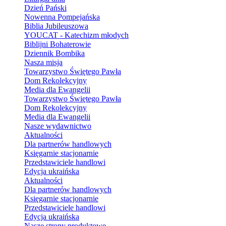
Dzień Pański
Nowenna Pompejańska
Biblia Jubileuszowa
YOUCAT - Katechizm młodych
Biblijni Bohaterowie
Dziennik Bombika
Nasza misja
Towarzystwo Świętego Pawła
Dom Rekolekcyjny
Media dla Ewangelii
Towarzystwo Świętego Pawła
Dom Rekolekcyjny
Media dla Ewangelii
Nasze wydawnictwo
Aktualności
Dla partnerów handlowych
Księgarnie stacjonarnie
Przedstawiciele handlowi
Edycja ukraińska
Aktualności
Dla partnerów handlowych
Księgarnie stacjonarnie
Przedstawiciele handlowi
Edycja ukraińska
Nasze strony produktowe