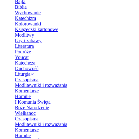
Bajki
Biblia
Wychowanie
Katechizm
Kolorowanki
Książeczki kartonowe
Modlitwy
Gry i zabawy
Literatura
Podróże
Youcat
Katecheza
Duchowość
Liturgia
Czasopisma
Modlitewniki i rozważania
Komentarze
Homilie
I Komunia Święta
Boże Narodzenie
Wielkanoc
Czasopisma
Modlitewniki i rozważania
Komentarze
Homilie