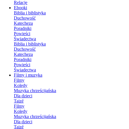
Relacje
Ebooki
Biblia i biblistyka
Duchowość
Katecheza
Poradniki
Powieści
Świadectwa
Biblia i biblistyka
Duchowość
Katecheza
Poradniki
Powieści
Świadectwa
Filmy i muzyka
Filmy
Kolędy
Muzyka chrześcijańska
Dla dzieci
Taizé
Filmy
Kolędy
Muzyka chrześcijańska
Dla dzieci
Taizé