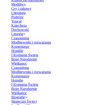
Książeczki kartonowe
Modlitwy
Gry i zabawy
Literatura
Podróże
Youcat
Katecheza
Duchowość
Liturgia
Czasopisma
Modlitewniki i rozważania
Komentarze
Homilie
I Komunia Święta
Boże Narodzenie
Wielkanoc
Czasopisma
Modlitewniki i rozważania
Komentarze
Homilie
I Komunia Święta
Boże Narodzenie
Wielkanoc
Biografie
Skuteczni Święci