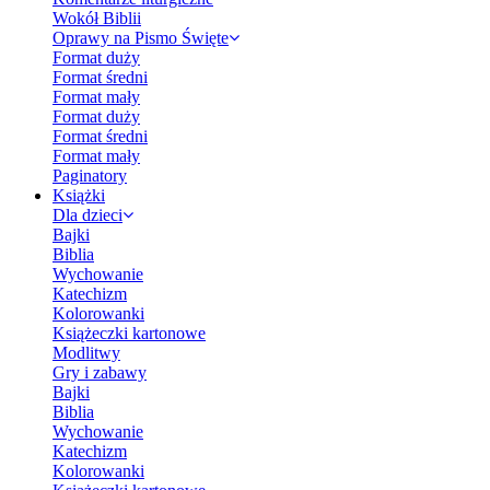
Wokół Biblii
Oprawy na Pismo Święte
Format duży
Format średni
Format mały
Format duży
Format średni
Format mały
Paginatory
Książki
Dla dzieci
Bajki
Biblia
Wychowanie
Katechizm
Kolorowanki
Książeczki kartonowe
Modlitwy
Gry i zabawy
Bajki
Biblia
Wychowanie
Katechizm
Kolorowanki