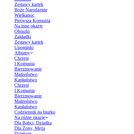
Zestawy kartek
Boże Narodzenie
Wielkanoc
Pierwsza Komunia
Na inne okazje
Obrazki
Zakładki
Zestawy kartek
Upominki
Albumy
Chrzest
I Komunia
Bierzmowanie
Małżeństwo
Kapłaństwo
Chrzest
I Komunia
Bierzmowanie
Małżeństwo
Kapłaństwo
Codziennik na biurko
Na różne okazje
Dla Babci, Dziadka
Dla Żony, Męża
Dziękuję