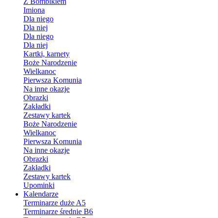
Z Bombikiem
Imiona
Dla niego
Dla niej
Dla niego
Dla niej
Kartki, karnety
Boże Narodzenie
Wielkanoc
Pierwsza Komunia
Na inne okazje
Obrazki
Zakładki
Zestawy kartek
Boże Narodzenie
Wielkanoc
Pierwsza Komunia
Na inne okazje
Obrazki
Zakładki
Zestawy kartek
Upominki
Kalendarze
Terminarze duże A5
Terminarze średnie B6