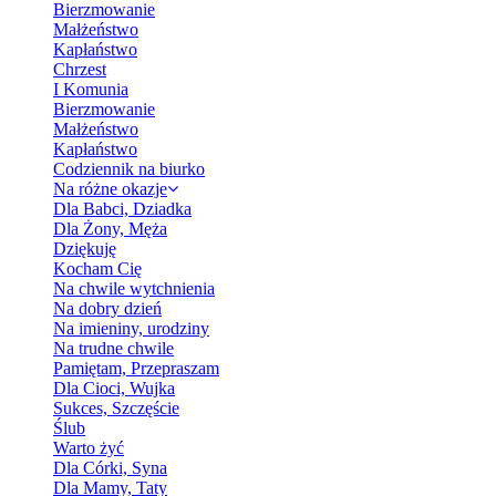
Bierzmowanie
Małżeństwo
Kapłaństwo
Chrzest
I Komunia
Bierzmowanie
Małżeństwo
Kapłaństwo
Codziennik na biurko
Na różne okazje
Dla Babci, Dziadka
Dla Żony, Męża
Dziękuję
Kocham Cię
Na chwile wytchnienia
Na dobry dzień
Na imieniny, urodziny
Na trudne chwile
Pamiętam, Przepraszam
Dla Cioci, Wujka
Sukces, Szczęście
Ślub
Warto żyć
Dla Córki, Syna
Dla Mamy, Taty