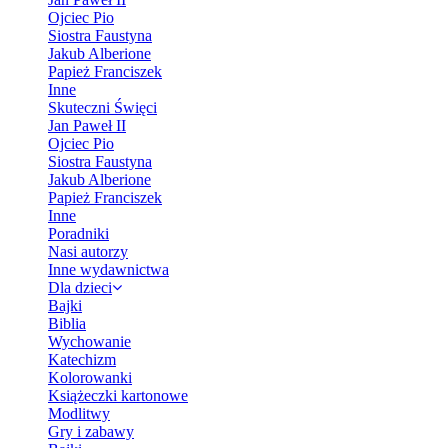
Ojciec Pio
Siostra Faustyna
Jakub Alberione
Papież Franciszek
Inne
Skuteczni Święci
Jan Paweł II
Ojciec Pio
Siostra Faustyna
Jakub Alberione
Papież Franciszek
Inne
Poradniki
Nasi autorzy
Inne wydawnictwa
Dla dzieci
Bajki
Biblia
Wychowanie
Katechizm
Kolorowanki
Książeczki kartonowe
Modlitwy
Gry i zabawy