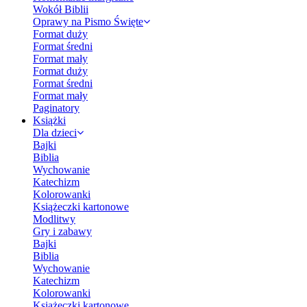
Wokół Biblii
Oprawy na Pismo Święte
Format duży
Format średni
Format mały
Format duży
Format średni
Format mały
Paginatory
Książki
Dla dzieci
Bajki
Biblia
Wychowanie
Katechizm
Kolorowanki
Książeczki kartonowe
Modlitwy
Gry i zabawy
Bajki
Biblia
Wychowanie
Katechizm
Kolorowanki
Książeczki kartonowe