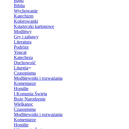
Bajki
Biblia
Wychowanie
Katechizm
Kolorowanki
Książeczki kartonowe
Modlitwy
Gry i zabawy
Literatura
Podróże
Youcat
Katecheza
Duchowość
Liturgia
Czasopisma
Modlitewniki i rozważania
Komentarze
Homilie
I Komunia Święta
Boże Narodzenie
Wielkanoc
Czasopisma
Modlitewniki i rozważania
Komentarze
Homilie