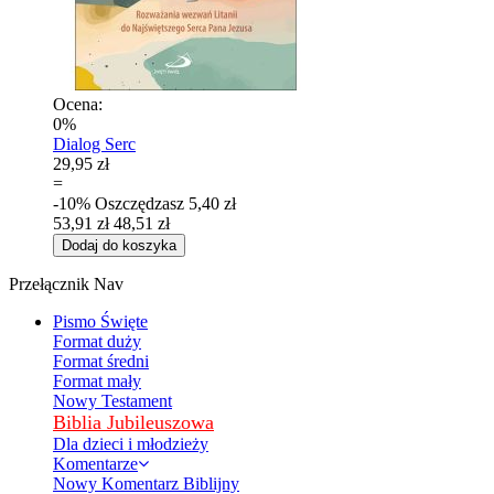
Ocena:
0%
Dialog Serc
29,95 zł
=
-10%
Oszczędzasz
5,40 zł
53,91 zł
48,51 zł
Dodaj do koszyka
Przełącznik Nav
Pismo Święte
Format duży
Format średni
Format mały
Nowy Testament
Biblia Jubileuszowa
Dla dzieci i młodzieży
Komentarze
Nowy Komentarz Biblijny