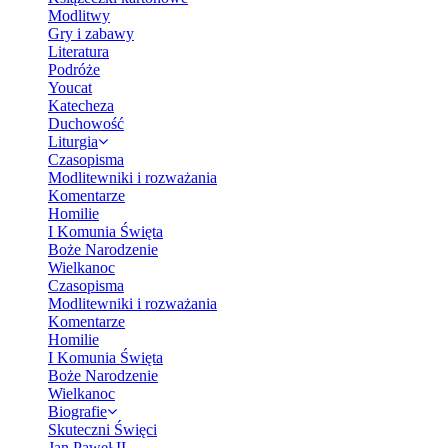
Modlitwy
Gry i zabawy
Literatura
Podróże
Youcat
Katecheza
Duchowość
Liturgia
Czasopisma
Modlitewniki i rozważania
Komentarze
Homilie
I Komunia Święta
Boże Narodzenie
Wielkanoc
Czasopisma
Modlitewniki i rozważania
Komentarze
Homilie
I Komunia Święta
Boże Narodzenie
Wielkanoc
Biografie
Skuteczni Święci
Jan Paweł II