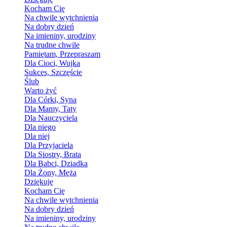
Kocham Cię
Na chwile wytchnienia
Na dobry dzień
Na imieniny, urodziny
Na trudne chwile
Pamiętam, Przepraszam
Dla Cioci, Wujka
Sukces, Szczęście
Ślub
Warto żyć
Dla Córki, Syna
Dla Mamy, Taty
Dla Nauczyciela
Dla niego
Dla niej
Dla Przyjaciela
Dla Siostry, Brata
Dla Babci, Dziadka
Dla Żony, Męża
Dziękuję
Kocham Cię
Na chwile wytchnienia
Na dobry dzień
Na imieniny, urodziny