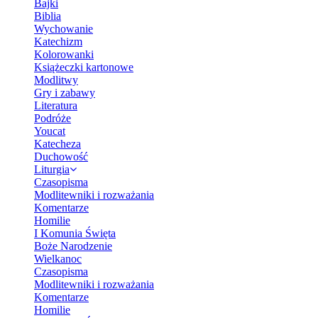
Bajki
Biblia
Wychowanie
Katechizm
Kolorowanki
Książeczki kartonowe
Modlitwy
Gry i zabawy
Literatura
Podróże
Youcat
Katecheza
Duchowość
Liturgia
Czasopisma
Modlitewniki i rozważania
Komentarze
Homilie
I Komunia Święta
Boże Narodzenie
Wielkanoc
Czasopisma
Modlitewniki i rozważania
Komentarze
Homilie