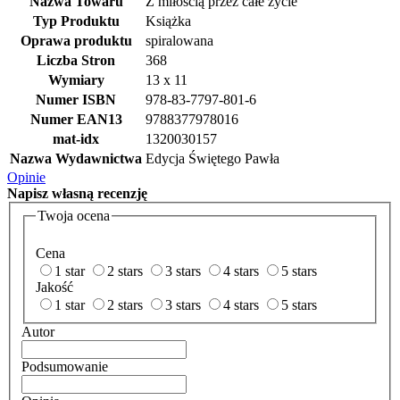
Nazwa Towaru
Z miłością przez całe życie
Typ Produktu
Książka
Oprawa produktu
spiralowana
Liczba Stron
368
Wymiary
13 x 11
Numer ISBN
978-83-7797-801-6
Numer EAN13
9788377978016
mat-idx
1320030157
Nazwa Wydawnictwa
Edycja Świętego Pawła
Opinie
Napisz
własną recenzję
Twoja ocena
Cena
1 star
2 stars
3 stars
4 stars
5 stars
Jakość
1 star
2 stars
3 stars
4 stars
5 stars
Autor
Podsumowanie