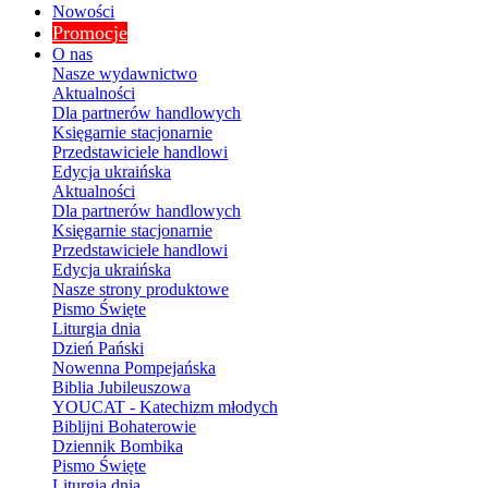
Nowości
Promocje
O nas
Nasze wydawnictwo
Aktualności
Dla partnerów handlowych
Księgarnie stacjonarnie
Przedstawiciele handlowi
Edycja ukraińska
Aktualności
Dla partnerów handlowych
Księgarnie stacjonarnie
Przedstawiciele handlowi
Edycja ukraińska
Nasze strony produktowe
Pismo Święte
Liturgia dnia
Dzień Pański
Nowenna Pompejańska
Biblia Jubileuszowa
YOUCAT - Katechizm młodych
Biblijni Bohaterowie
Dziennik Bombika
Pismo Święte
Liturgia dnia