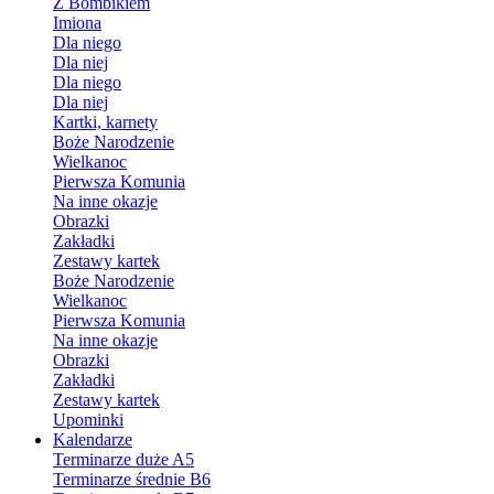
Z Bombikiem
Imiona
Dla niego
Dla niej
Dla niego
Dla niej
Kartki, karnety
Boże Narodzenie
Wielkanoc
Pierwsza Komunia
Na inne okazje
Obrazki
Zakładki
Zestawy kartek
Boże Narodzenie
Wielkanoc
Pierwsza Komunia
Na inne okazje
Obrazki
Zakładki
Zestawy kartek
Upominki
Kalendarze
Terminarze duże A5
Terminarze średnie B6