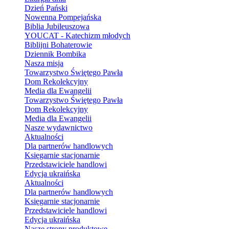
Dzień Pański
Nowenna Pompejańska
Biblia Jubileuszowa
YOUCAT - Katechizm młodych
Biblijni Bohaterowie
Dziennik Bombika
Nasza misja
Towarzystwo Świętego Pawła
Dom Rekolekcyjny
Media dla Ewangelii
Towarzystwo Świętego Pawła
Dom Rekolekcyjny
Media dla Ewangelii
Nasze wydawnictwo
Aktualności
Dla partnerów handlowych
Księgarnie stacjonarnie
Przedstawiciele handlowi
Edycja ukraińska
Aktualności
Dla partnerów handlowych
Księgarnie stacjonarnie
Przedstawiciele handlowi
Edycja ukraińska
Nasze strony produktowe