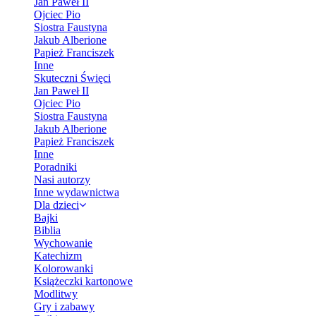
Jan Paweł II
Ojciec Pio
Siostra Faustyna
Jakub Alberione
Papież Franciszek
Inne
Skuteczni Święci
Jan Paweł II
Ojciec Pio
Siostra Faustyna
Jakub Alberione
Papież Franciszek
Inne
Poradniki
Nasi autorzy
Inne wydawnictwa
Dla dzieci
Bajki
Biblia
Wychowanie
Katechizm
Kolorowanki
Książeczki kartonowe
Modlitwy
Gry i zabawy