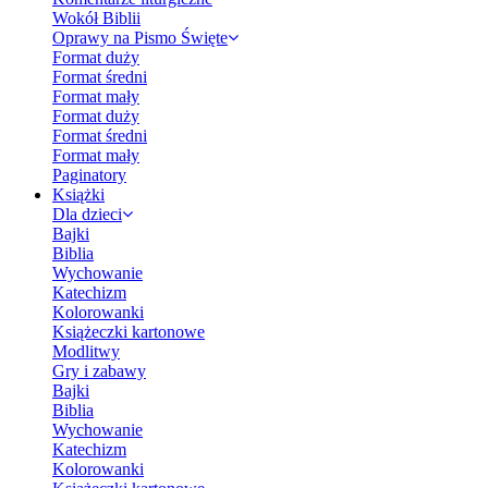
Wokół Biblii
Oprawy na Pismo Święte
Format duży
Format średni
Format mały
Format duży
Format średni
Format mały
Paginatory
Książki
Dla dzieci
Bajki
Biblia
Wychowanie
Katechizm
Kolorowanki
Książeczki kartonowe
Modlitwy
Gry i zabawy
Bajki
Biblia
Wychowanie
Katechizm
Kolorowanki