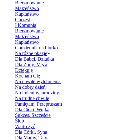
Bierzmowanie
Małżeństwo
Kapłaństwo
Chrzest
I Komunia
Bierzmowanie
Małżeństwo
Kapłaństwo
Codziennik na biurko
Na różne okazje
Dla Babci, Dziadka
Dla Żony, Męża
Dziękuję
Kocham Cię
Na chwile wytchnienia
Na dobry dzień
Na imieniny, urodziny
Na trudne chwile
Pamiętam, Przepraszam
Dla Cioci, Wujka
Sukces, Szczęście
Ślub
Warto żyć
Dla Córki, Syna
Dla Mamy, Taty