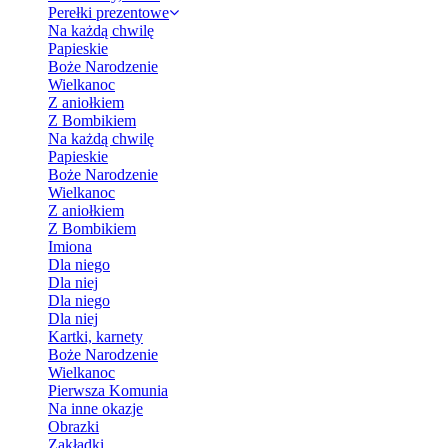
Perełki prezentowe
Na każdą chwilę
Papieskie
Boże Narodzenie
Wielkanoc
Z aniołkiem
Z Bombikiem
Na każdą chwilę
Papieskie
Boże Narodzenie
Wielkanoc
Z aniołkiem
Z Bombikiem
Imiona
Dla niego
Dla niej
Dla niego
Dla niej
Kartki, karnety
Boże Narodzenie
Wielkanoc
Pierwsza Komunia
Na inne okazje
Obrazki
Zakładki