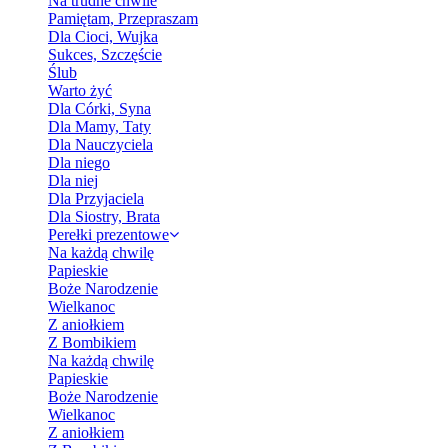
Na trudne chwile
Pamiętam, Przepraszam
Dla Cioci, Wujka
Sukces, Szczęście
Ślub
Warto żyć
Dla Córki, Syna
Dla Mamy, Taty
Dla Nauczyciela
Dla niego
Dla niej
Dla Przyjaciela
Dla Siostry, Brata
Perełki prezentowe
Na każdą chwilę
Papieskie
Boże Narodzenie
Wielkanoc
Z aniołkiem
Z Bombikiem
Na każdą chwilę
Papieskie
Boże Narodzenie
Wielkanoc
Z aniołkiem