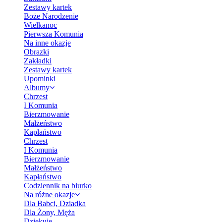
Zestawy kartek
Boże Narodzenie
Wielkanoc
Pierwsza Komunia
Na inne okazje
Obrazki
Zakładki
Zestawy kartek
Upominki
Albumy
Chrzest
I Komunia
Bierzmowanie
Małżeństwo
Kapłaństwo
Chrzest
I Komunia
Bierzmowanie
Małżeństwo
Kapłaństwo
Codziennik na biurko
Na różne okazje
Dla Babci, Dziadka
Dla Żony, Męża
Dziękuję