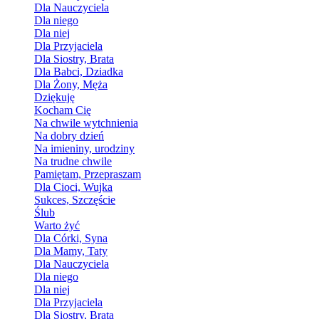
Dla Nauczyciela
Dla niego
Dla niej
Dla Przyjaciela
Dla Siostry, Brata
Dla Babci, Dziadka
Dla Żony, Męża
Dziękuję
Kocham Cię
Na chwile wytchnienia
Na dobry dzień
Na imieniny, urodziny
Na trudne chwile
Pamiętam, Przepraszam
Dla Cioci, Wujka
Sukces, Szczęście
Ślub
Warto żyć
Dla Córki, Syna
Dla Mamy, Taty
Dla Nauczyciela
Dla niego
Dla niej
Dla Przyjaciela
Dla Siostry, Brata