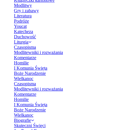
Książeczki kartonowe
Modlitwy
Gry i zabawy
Literatura
Podróże
Youcat
Katecheza
Duchowość
Liturgia
Czasopisma
Modlitewniki i rozważania
Komentarze
Homilie
I Komunia Święta
Boże Narodzenie
Wielkanoc
Czasopisma
Modlitewniki i rozważania
Komentarze
Homilie
I Komunia Święta
Boże Narodzenie
Wielkanoc
Biografie
Skuteczni Święci