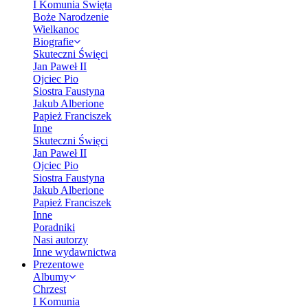
I Komunia Święta
Boże Narodzenie
Wielkanoc
Biografie
Skuteczni Święci
Jan Paweł II
Ojciec Pio
Siostra Faustyna
Jakub Alberione
Papież Franciszek
Inne
Skuteczni Święci
Jan Paweł II
Ojciec Pio
Siostra Faustyna
Jakub Alberione
Papież Franciszek
Inne
Poradniki
Nasi autorzy
Inne wydawnictwa
Prezentowe
Albumy
Chrzest
I Komunia