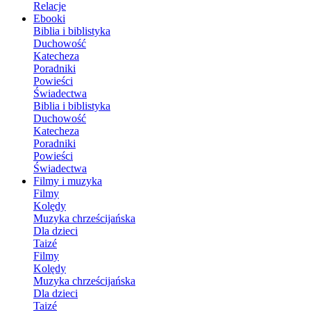
Relacje
Ebooki
Biblia i biblistyka
Duchowość
Katecheza
Poradniki
Powieści
Świadectwa
Biblia i biblistyka
Duchowość
Katecheza
Poradniki
Powieści
Świadectwa
Filmy i muzyka
Filmy
Kolędy
Muzyka chrześcijańska
Dla dzieci
Taizé
Filmy
Kolędy
Muzyka chrześcijańska
Dla dzieci
Taizé