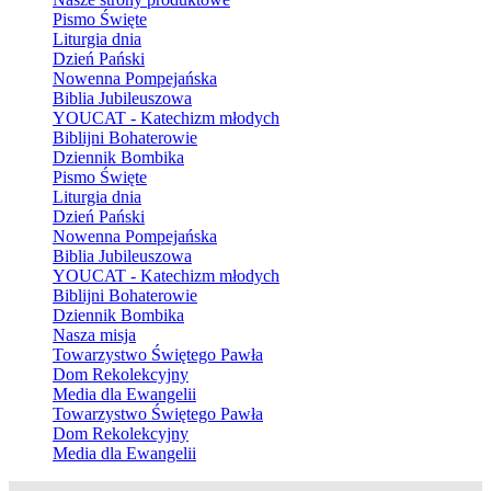
Pismo Święte
Liturgia dnia
Dzień Pański
Nowenna Pompejańska
Biblia Jubileuszowa
YOUCAT - Katechizm młodych
Biblijni Bohaterowie
Dziennik Bombika
Pismo Święte
Liturgia dnia
Dzień Pański
Nowenna Pompejańska
Biblia Jubileuszowa
YOUCAT - Katechizm młodych
Biblijni Bohaterowie
Dziennik Bombika
Nasza misja
Towarzystwo Świętego Pawła
Dom Rekolekcyjny
Media dla Ewangelii
Towarzystwo Świętego Pawła
Dom Rekolekcyjny
Media dla Ewangelii