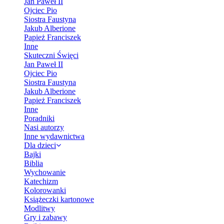
Jan Paweł II
Ojciec Pio
Siostra Faustyna
Jakub Alberione
Papież Franciszek
Inne
Skuteczni Święci
Jan Paweł II
Ojciec Pio
Siostra Faustyna
Jakub Alberione
Papież Franciszek
Inne
Poradniki
Nasi autorzy
Inne wydawnictwa
Dla dzieci
Bajki
Biblia
Wychowanie
Katechizm
Kolorowanki
Książeczki kartonowe
Modlitwy
Gry i zabawy