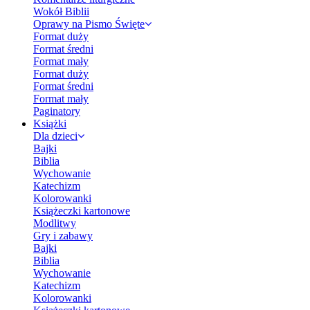
Wokół Biblii
Oprawy na Pismo Święte
Format duży
Format średni
Format mały
Format duży
Format średni
Format mały
Paginatory
Książki
Dla dzieci
Bajki
Biblia
Wychowanie
Katechizm
Kolorowanki
Książeczki kartonowe
Modlitwy
Gry i zabawy
Bajki
Biblia
Wychowanie
Katechizm
Kolorowanki