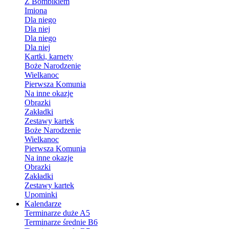
Z Bombikiem
Imiona
Dla niego
Dla niej
Dla niego
Dla niej
Kartki, karnety
Boże Narodzenie
Wielkanoc
Pierwsza Komunia
Na inne okazje
Obrazki
Zakładki
Zestawy kartek
Boże Narodzenie
Wielkanoc
Pierwsza Komunia
Na inne okazje
Obrazki
Zakładki
Zestawy kartek
Upominki
Kalendarze
Terminarze duże A5
Terminarze średnie B6