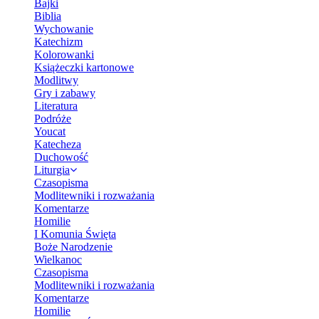
Bajki
Biblia
Wychowanie
Katechizm
Kolorowanki
Książeczki kartonowe
Modlitwy
Gry i zabawy
Literatura
Podróże
Youcat
Katecheza
Duchowość
Liturgia
Czasopisma
Modlitewniki i rozważania
Komentarze
Homilie
I Komunia Święta
Boże Narodzenie
Wielkanoc
Czasopisma
Modlitewniki i rozważania
Komentarze
Homilie