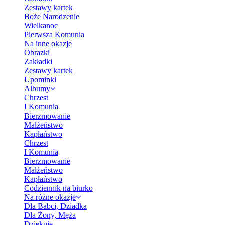
Zestawy kartek
Boże Narodzenie
Wielkanoc
Pierwsza Komunia
Na inne okazje
Obrazki
Zakładki
Zestawy kartek
Upominki
Albumy
Chrzest
I Komunia
Bierzmowanie
Małżeństwo
Kapłaństwo
Chrzest
I Komunia
Bierzmowanie
Małżeństwo
Kapłaństwo
Codziennik na biurko
Na różne okazje
Dla Babci, Dziadka
Dla Żony, Męża
Dziękuję