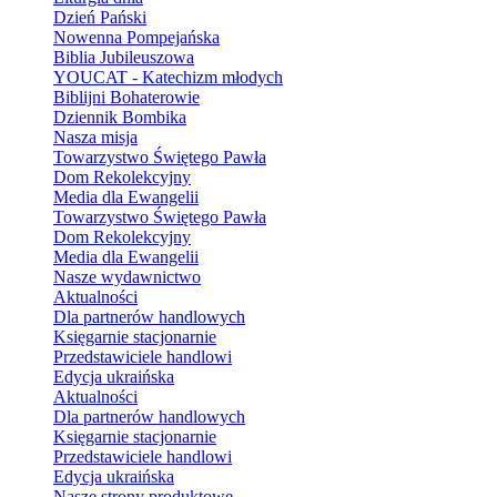
Dzień Pański
Nowenna Pompejańska
Biblia Jubileuszowa
YOUCAT - Katechizm młodych
Biblijni Bohaterowie
Dziennik Bombika
Nasza misja
Towarzystwo Świętego Pawła
Dom Rekolekcyjny
Media dla Ewangelii
Towarzystwo Świętego Pawła
Dom Rekolekcyjny
Media dla Ewangelii
Nasze wydawnictwo
Aktualności
Dla partnerów handlowych
Księgarnie stacjonarnie
Przedstawiciele handlowi
Edycja ukraińska
Aktualności
Dla partnerów handlowych
Księgarnie stacjonarnie
Przedstawiciele handlowi
Edycja ukraińska
Nasze strony produktowe