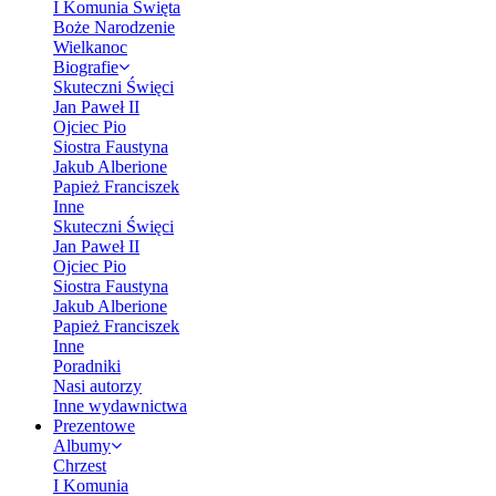
I Komunia Święta
Boże Narodzenie
Wielkanoc
Biografie
Skuteczni Święci
Jan Paweł II
Ojciec Pio
Siostra Faustyna
Jakub Alberione
Papież Franciszek
Inne
Skuteczni Święci
Jan Paweł II
Ojciec Pio
Siostra Faustyna
Jakub Alberione
Papież Franciszek
Inne
Poradniki
Nasi autorzy
Inne wydawnictwa
Prezentowe
Albumy
Chrzest
I Komunia