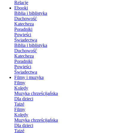
Relacje
Ebooki
Biblia i biblistyka
Duchowość
Katecheza
Poradniki
Powieści
Świadectwa
Biblia i biblistyka
Duchowość
Katecheza
Poradniki
Powieści
Świadectwa
Filmy i muzyka
Filmy
Kolędy
Muzyka chrześcijańska
Dla dzieci
Taizé
Filmy
Kolędy
Muzyka chrześcijańska
Dla dzieci
Taizé