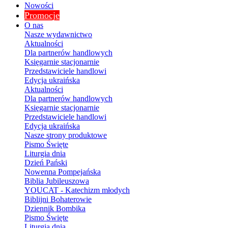
Nowości
Promocje
O nas
Nasze wydawnictwo
Aktualności
Dla partnerów handlowych
Księgarnie stacjonarnie
Przedstawiciele handlowi
Edycja ukraińska
Aktualności
Dla partnerów handlowych
Księgarnie stacjonarnie
Przedstawiciele handlowi
Edycja ukraińska
Nasze strony produktowe
Pismo Święte
Liturgia dnia
Dzień Pański
Nowenna Pompejańska
Biblia Jubileuszowa
YOUCAT - Katechizm młodych
Biblijni Bohaterowie
Dziennik Bombika
Pismo Święte
Liturgia dnia