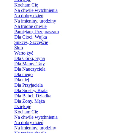
Kocham Cię
Na chwile wytchnienia
Na dobry dzień
Na imieniny, urodziny
Na trudne chwile
Pamiętam, Przepraszam
Dla Cioci, Wujka
Sukces, Szczęście
Ślub
Warto żyć
Dla Córki, Syna
Dla Mamy, Taty
Dla Nauczyciela
Dla niego
Dla niej
Dla Przyjaciela
Dla Siostry, Brata
Dla Babci, Dziadka
Dla Żony, Męża
Dziękuję
Kocham Cię
Na chwile wytchnienia
Na dobry dzień
Na imieniny, urodziny