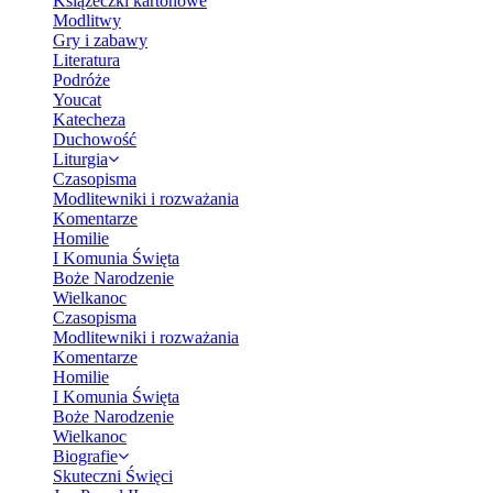
Książeczki kartonowe
Modlitwy
Gry i zabawy
Literatura
Podróże
Youcat
Katecheza
Duchowość
Liturgia
Czasopisma
Modlitewniki i rozważania
Komentarze
Homilie
I Komunia Święta
Boże Narodzenie
Wielkanoc
Czasopisma
Modlitewniki i rozważania
Komentarze
Homilie
I Komunia Święta
Boże Narodzenie
Wielkanoc
Biografie
Skuteczni Święci