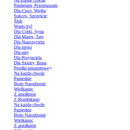
Na trudne chwile
Pamiętam, Przepraszam
Dla Cioci, Wujka
Sukces, Szczęście
Ślub
Warto żyć
Dla Córki, Syna
Dla Mamy, Taty
Dla Nauczyciela
Dla niego
Dla niej
Dla Przyjaciela
Dla Siostry, Brata
Perełki prezentowe
Na każdą chwilę
Papieskie
Boże Narodzenie
Wielkanoc
Z aniołkiem
Z Bombikiem
Na każdą chwilę
Papieskie
Boże Narodzenie
Wielkanoc
Z aniołkiem