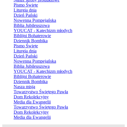
Pismo Święte
Liturgia dnia
Dzień Pański
Nowenna Pompejańska
Biblia Jubileuszowa
YOUCAT - Katechizm młodych
Biblijni Bohaterowie
Dziennik Bombika
Pismo Święte
Liturgia dnia
Dzień Pański
Nowenna Pompejańska
Biblia Jubileuszowa
YOUCAT - Katechizm młodych
Biblijni Bohaterowie
Dziennik Bombika
Nasza misja
Towarzystwo Świętego Pawła
Dom Rekolekcyjny
Media dla Ewangelii
Towarzystwo Świętego Pawła
Dom Rekolekcyjny
Media dla Ewangelii