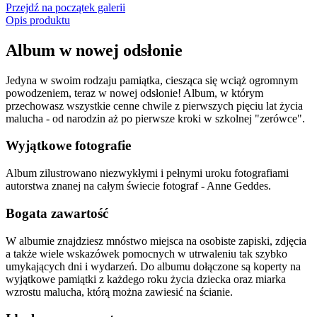
Przejdź na początek galerii
Opis produktu
Album w nowej odsłonie
Jedyna w swoim rodzaju pamiątka, ciesząca się wciąż ogromnym
powodzeniem, teraz w nowej odsłonie! Album, w którym
przechowasz wszystkie cenne chwile z pierwszych pięciu lat życia
malucha - od narodzin aż po pierwsze kroki w szkolnej "zerówce".
Wyjątkowe fotografie
Album zilustrowano niezwykłymi i pełnymi uroku fotografiami
autorstwa znanej na całym świecie fotograf - Anne Geddes.
Bogata zawartość
W albumie znajdziesz mnóstwo miejsca na osobiste zapiski, zdjęcia
a także wiele wskazówek pomocnych w utrwaleniu tak szybko
umykających dni i wydarzeń. Do albumu dołączone są koperty na
wyjątkowe pamiątki z każdego roku życia dziecka oraz miarka
wzrostu malucha, którą można zawiesić na ścianie.