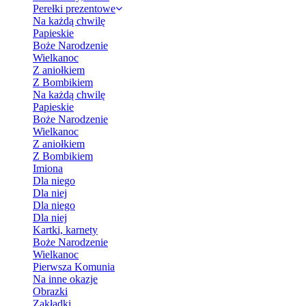
Perełki prezentowe
Na każdą chwilę
Papieskie
Boże Narodzenie
Wielkanoc
Z aniołkiem
Z Bombikiem
Na każdą chwilę
Papieskie
Boże Narodzenie
Wielkanoc
Z aniołkiem
Z Bombikiem
Imiona
Dla niego
Dla niej
Dla niego
Dla niej
Kartki, karnety
Boże Narodzenie
Wielkanoc
Pierwsza Komunia
Na inne okazje
Obrazki
Zakładki