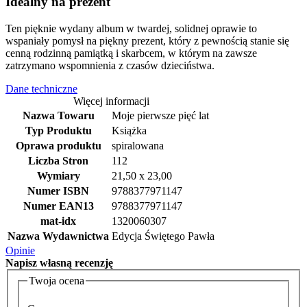
Idealny na prezent
Ten pięknie wydany album w twardej, solidnej oprawie to
wspaniały pomysł na piękny prezent, który z pewnością stanie się
cenną rodzinną pamiątką i skarbcem, w którym na zawsze
zatrzymano wspomnienia z czasów dzieciństwa.
Dane techniczne
Więcej informacji
Nazwa Towaru
Moje pierwsze pięć lat
Typ Produktu
Książka
Oprawa produktu
spiralowana
Liczba Stron
112
Wymiary
21,50 x 23,00
Numer ISBN
9788377971147
Numer EAN13
9788377971147
mat-idx
1320060307
Nazwa Wydawnictwa
Edycja Świętego Pawła
Opinie
Napisz
własną recenzję
Twoja ocena