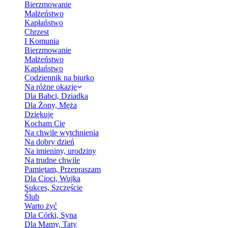
Bierzmowanie
Małżeństwo
Kapłaństwo
Chrzest
I Komunia
Bierzmowanie
Małżeństwo
Kapłaństwo
Codziennik na biurko
Na różne okazje
Dla Babci, Dziadka
Dla Żony, Męża
Dziękuję
Kocham Cię
Na chwile wytchnienia
Na dobry dzień
Na imieniny, urodziny
Na trudne chwile
Pamiętam, Przepraszam
Dla Cioci, Wujka
Sukces, Szczęście
Ślub
Warto żyć
Dla Córki, Syna
Dla Mamy, Taty