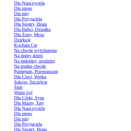
Dla Nauczyciela
Dla niego
Dla niej
Dla Przyjaciela
Dla Siostry, Brata
Dla Babci, Dziadka
Dla Żony, Męża
Dziękuję
Kocham Cię
Na chwile wytchnienia
Na dobry dzień
Na imieniny, urodziny
Na trudne chwile
Pamiętam, Przepraszam
Dla Cioci, Wujka
Sukces, Szczęście
Ślub
Warto żyć
Dla Córki, Syna
Dla Mamy, Taty
Dla Nauczyciela
Dla niego
Dla niej
Dla Przyjaciela
Dla Siostry, Brata