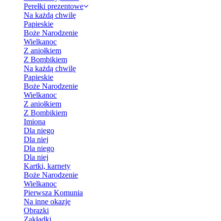
Perełki prezentowe
Na każdą chwilę
Papieskie
Boże Narodzenie
Wielkanoc
Z aniołkiem
Z Bombikiem
Na każdą chwilę
Papieskie
Boże Narodzenie
Wielkanoc
Z aniołkiem
Z Bombikiem
Imiona
Dla niego
Dla niej
Dla niego
Dla niej
Kartki, karnety
Boże Narodzenie
Wielkanoc
Pierwsza Komunia
Na inne okazje
Obrazki
Zakładki