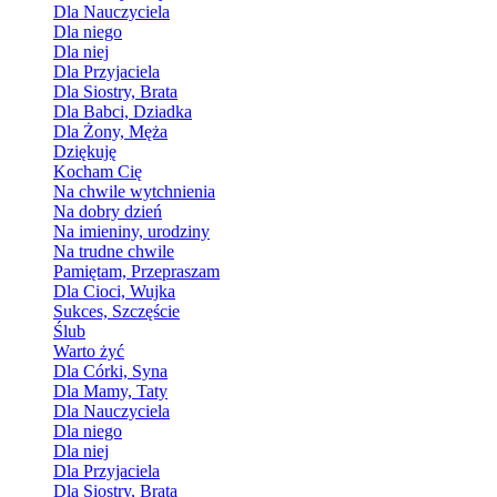
Dla Nauczyciela
Dla niego
Dla niej
Dla Przyjaciela
Dla Siostry, Brata
Dla Babci, Dziadka
Dla Żony, Męża
Dziękuję
Kocham Cię
Na chwile wytchnienia
Na dobry dzień
Na imieniny, urodziny
Na trudne chwile
Pamiętam, Przepraszam
Dla Cioci, Wujka
Sukces, Szczęście
Ślub
Warto żyć
Dla Córki, Syna
Dla Mamy, Taty
Dla Nauczyciela
Dla niego
Dla niej
Dla Przyjaciela
Dla Siostry, Brata