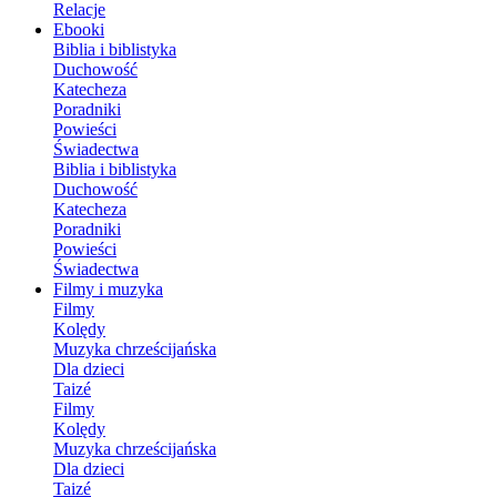
Relacje
Ebooki
Biblia i biblistyka
Duchowość
Katecheza
Poradniki
Powieści
Świadectwa
Biblia i biblistyka
Duchowość
Katecheza
Poradniki
Powieści
Świadectwa
Filmy i muzyka
Filmy
Kolędy
Muzyka chrześcijańska
Dla dzieci
Taizé
Filmy
Kolędy
Muzyka chrześcijańska
Dla dzieci
Taizé