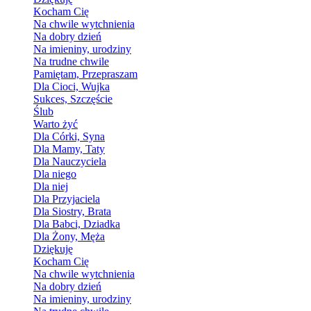
Kocham Cię
Na chwile wytchnienia
Na dobry dzień
Na imieniny, urodziny
Na trudne chwile
Pamiętam, Przepraszam
Dla Cioci, Wujka
Sukces, Szczęście
Ślub
Warto żyć
Dla Córki, Syna
Dla Mamy, Taty
Dla Nauczyciela
Dla niego
Dla niej
Dla Przyjaciela
Dla Siostry, Brata
Dla Babci, Dziadka
Dla Żony, Męża
Dziękuję
Kocham Cię
Na chwile wytchnienia
Na dobry dzień
Na imieniny, urodziny