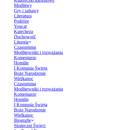
Książeczki kartonowe
Modlitwy
Gry i zabawy
Literatura
Podróże
Youcat
Katecheza
Duchowość
Liturgia
Czasopisma
Modlitewniki i rozważania
Komentarze
Homilie
I Komunia Święta
Boże Narodzenie
Wielkanoc
Czasopisma
Modlitewniki i rozważania
Komentarze
Homilie
I Komunia Święta
Boże Narodzenie
Wielkanoc
Biografie
Skuteczni Święci