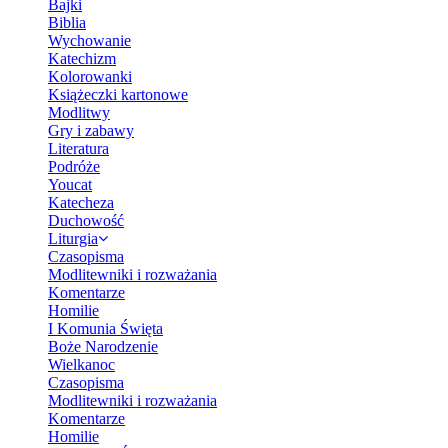
Bajki
Biblia
Wychowanie
Katechizm
Kolorowanki
Książeczki kartonowe
Modlitwy
Gry i zabawy
Literatura
Podróże
Youcat
Katecheza
Duchowość
Liturgia
Czasopisma
Modlitewniki i rozważania
Komentarze
Homilie
I Komunia Święta
Boże Narodzenie
Wielkanoc
Czasopisma
Modlitewniki i rozważania
Komentarze
Homilie