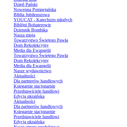
Dzień Pański
Nowenna Pompejańska
Biblia Jubileuszowa
YOUCAT - Katechizm młodych
Biblijni Bohaterowie
Dziennik Bombika
Nasza misja
Towarzystwo Świętego Pawła
Dom Rekolekcyjny
Media dla Ewangelii
Towarzystwo Świętego Pawła
Dom Rekolekcyjny
Media dla Ewangelii
Nasze wydawnictwo
Aktualności
Dla partnerów handlowych
Księgarnie stacjonarnie
Przedstawiciele handlowi
Edycja ukraińska
Aktualności
Dla partnerów handlowych
Księgarnie stacjonarnie
Przedstawiciele handlowi
Edycja ukraińska
Nasze strony produktowe