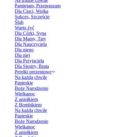
Na trudne chwile
Pamiętam, Przepraszam
Dla Cioci, Wujka
Sukces, Szczęście
Ślub
Warto żyć
Dla Córki, Syna
Dla Mamy, Taty
Dla Nauczyciela
Dla niego
Dla niej
Dla Przyjaciela
Dla Siostry, Brata
Perełki prezentowe
Na każdą chwilę
Papieskie
Boże Narodzenie
Wielkanoc
Z aniołkiem
Z Bombikiem
Na każdą chwilę
Papieskie
Boże Narodzenie
Wielkanoc
Z aniołkiem