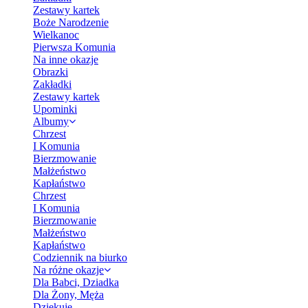
Zestawy kartek
Boże Narodzenie
Wielkanoc
Pierwsza Komunia
Na inne okazje
Obrazki
Zakładki
Zestawy kartek
Upominki
Albumy
Chrzest
I Komunia
Bierzmowanie
Małżeństwo
Kapłaństwo
Chrzest
I Komunia
Bierzmowanie
Małżeństwo
Kapłaństwo
Codziennik na biurko
Na różne okazje
Dla Babci, Dziadka
Dla Żony, Męża
Dziękuję