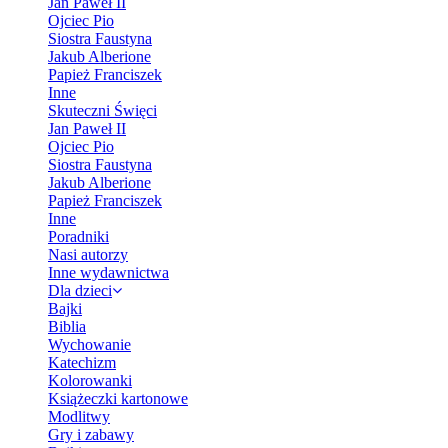
Jan Paweł II
Ojciec Pio
Siostra Faustyna
Jakub Alberione
Papież Franciszek
Inne
Skuteczni Święci
Jan Paweł II
Ojciec Pio
Siostra Faustyna
Jakub Alberione
Papież Franciszek
Inne
Poradniki
Nasi autorzy
Inne wydawnictwa
Dla dzieci
Bajki
Biblia
Wychowanie
Katechizm
Kolorowanki
Książeczki kartonowe
Modlitwy
Gry i zabawy