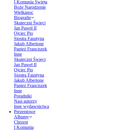
I Komunia Święta
Boże Narodzenie
Wielkanoc
Biografie
Skuteczni Święci
Jan Paweł II
Ojciec Pio
Siostra Faustyna
Jakub Alberione
Papież Franciszek
Inne
Skuteczni Święci
Jan Paweł II
Ojciec Pio
Siostra Faustyna
Jakub Alberione
Papież Franciszek
Inne
Poradniki
Nasi autorzy
Inne wydawnictwa
Prezentowe
Albumy
Chrzest
I Komunia