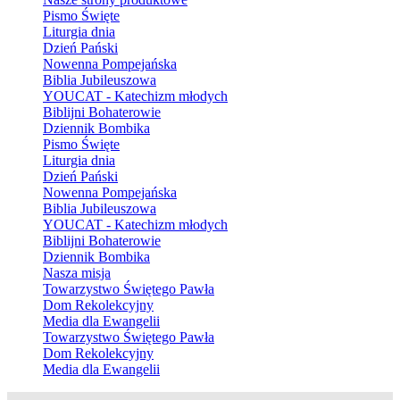
Pismo Święte
Liturgia dnia
Dzień Pański
Nowenna Pompejańska
Biblia Jubileuszowa
YOUCAT - Katechizm młodych
Biblijni Bohaterowie
Dziennik Bombika
Pismo Święte
Liturgia dnia
Dzień Pański
Nowenna Pompejańska
Biblia Jubileuszowa
YOUCAT - Katechizm młodych
Biblijni Bohaterowie
Dziennik Bombika
Nasza misja
Towarzystwo Świętego Pawła
Dom Rekolekcyjny
Media dla Ewangelii
Towarzystwo Świętego Pawła
Dom Rekolekcyjny
Media dla Ewangelii