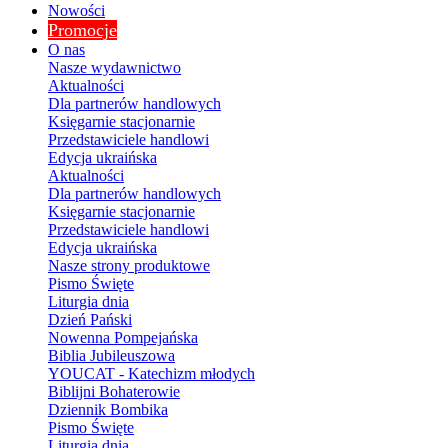
Nowości
Promocje
O nas
Nasze wydawnictwo
Aktualności
Dla partnerów handlowych
Księgarnie stacjonarnie
Przedstawiciele handlowi
Edycja ukraińska
Aktualności
Dla partnerów handlowych
Księgarnie stacjonarnie
Przedstawiciele handlowi
Edycja ukraińska
Nasze strony produktowe
Pismo Święte
Liturgia dnia
Dzień Pański
Nowenna Pompejańska
Biblia Jubileuszowa
YOUCAT - Katechizm młodych
Biblijni Bohaterowie
Dziennik Bombika
Pismo Święte
Liturgia dnia