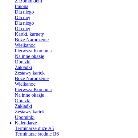
Z Bombikiem
Imiona
Dla niego
Dla niej
Dla niego
Dla niej
Kartki, karnety
Boże Narodzenie
Wielkanoc
Pierwsza Komunia
Na inne okazje
Obrazki
Zakładki
Zestawy kartek
Boże Narodzenie
Wielkanoc
Pierwsza Komunia
Na inne okazje
Obrazki
Zakładki
Zestawy kartek
Upominki
Kalendarze
Terminarze duże A5
Terminarze średnie B6