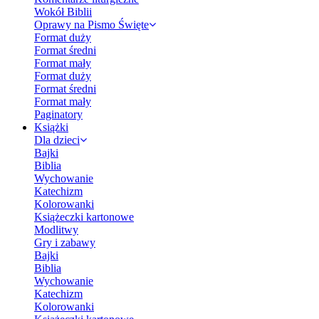
Wokół Biblii
Oprawy na Pismo Święte
Format duży
Format średni
Format mały
Format duży
Format średni
Format mały
Paginatory
Książki
Dla dzieci
Bajki
Biblia
Wychowanie
Katechizm
Kolorowanki
Książeczki kartonowe
Modlitwy
Gry i zabawy
Bajki
Biblia
Wychowanie
Katechizm
Kolorowanki