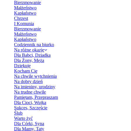
Bierzmowanie
Małżeństwo
Kapłaństwo
Chrzest
I Komunia
Bierzmowanie
Małżeństwo
Kapłaństwo
Codziennik na biurko
Na różne okazje
Dla Babci, Dziadka
Dla Żony, Męża
Dziękuję
Kocham Cię
Na chwile wytchnienia
Na dobry dzień
Na imieniny, urodziny
Na trudne chwile
Pamiętam, Przepraszam
Dla Cioci, Wujka
Sukces, Szczęście
Ślub
Warto żyć
Dla Córki, Syna
Dla Mamy, Taty