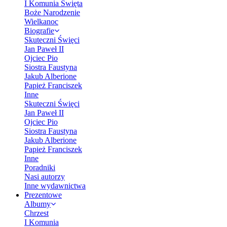
I Komunia Święta
Boże Narodzenie
Wielkanoc
Biografie
Skuteczni Święci
Jan Paweł II
Ojciec Pio
Siostra Faustyna
Jakub Alberione
Papież Franciszek
Inne
Skuteczni Święci
Jan Paweł II
Ojciec Pio
Siostra Faustyna
Jakub Alberione
Papież Franciszek
Inne
Poradniki
Nasi autorzy
Inne wydawnictwa
Prezentowe
Albumy
Chrzest
I Komunia