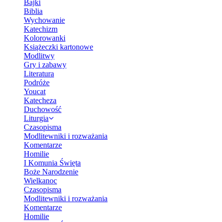
Bajki
Biblia
Wychowanie
Katechizm
Kolorowanki
Książeczki kartonowe
Modlitwy
Gry i zabawy
Literatura
Podróże
Youcat
Katecheza
Duchowość
Liturgia
Czasopisma
Modlitewniki i rozważania
Komentarze
Homilie
I Komunia Święta
Boże Narodzenie
Wielkanoc
Czasopisma
Modlitewniki i rozważania
Komentarze
Homilie