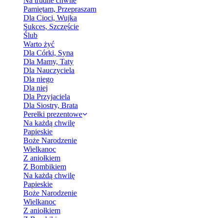
Na trudne chwile
Pamiętam, Przepraszam
Dla Cioci, Wujka
Sukces, Szczęście
Ślub
Warto żyć
Dla Córki, Syna
Dla Mamy, Taty
Dla Nauczyciela
Dla niego
Dla niej
Dla Przyjaciela
Dla Siostry, Brata
Perełki prezentowe
Na każdą chwilę
Papieskie
Boże Narodzenie
Wielkanoc
Z aniołkiem
Z Bombikiem
Na każdą chwilę
Papieskie
Boże Narodzenie
Wielkanoc
Z aniołkiem