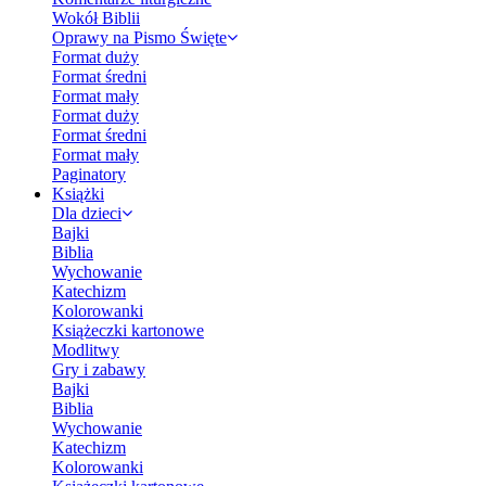
Wokół Biblii
Oprawy na Pismo Święte
Format duży
Format średni
Format mały
Format duży
Format średni
Format mały
Paginatory
Książki
Dla dzieci
Bajki
Biblia
Wychowanie
Katechizm
Kolorowanki
Książeczki kartonowe
Modlitwy
Gry i zabawy
Bajki
Biblia
Wychowanie
Katechizm
Kolorowanki