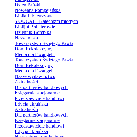
Dzień Pański
Nowenna Pompejańska
Biblia Jubileuszowa
YOUCAT - Katechizm młodych
Biblijni Bohaterowie
Dziennik Bombika
Nasza misja
Towarzystwo Świętego Pawła
Dom Rekolekcyjny
Media dla Ewangelii
Towarzystwo Świętego Pawła
Dom Rekolekcyjny
Media dla Ewangelii
Nasze wydawnictwo
Aktualności
Dla partnerów handlowych
Księgarnie stacjonarnie
Przedstawiciele handlowi
Edycja ukraińska
Aktualności
Dla partnerów handlowych
Księgarnie stacjonarnie
Przedstawiciele handlowi
Edycja ukraińska
Nasze strony produktowe