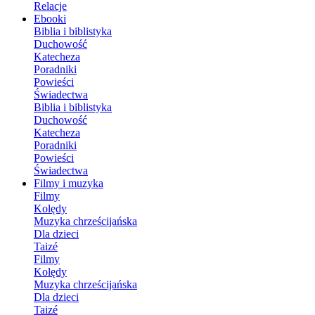
Relacje
Ebooki
Biblia i biblistyka
Duchowość
Katecheza
Poradniki
Powieści
Świadectwa
Biblia i biblistyka
Duchowość
Katecheza
Poradniki
Powieści
Świadectwa
Filmy i muzyka
Filmy
Kolędy
Muzyka chrześcijańska
Dla dzieci
Taizé
Filmy
Kolędy
Muzyka chrześcijańska
Dla dzieci
Taizé