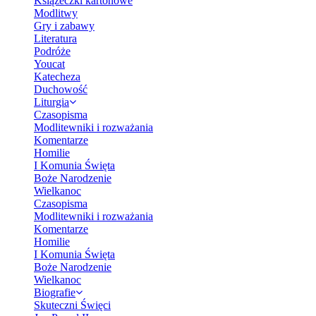
Książeczki kartonowe
Modlitwy
Gry i zabawy
Literatura
Podróże
Youcat
Katecheza
Duchowość
Liturgia
Czasopisma
Modlitewniki i rozważania
Komentarze
Homilie
I Komunia Święta
Boże Narodzenie
Wielkanoc
Czasopisma
Modlitewniki i rozważania
Komentarze
Homilie
I Komunia Święta
Boże Narodzenie
Wielkanoc
Biografie
Skuteczni Święci