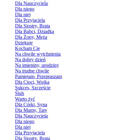
Dla Nauczyciela
Dla niego
Dla niej
Dla Przyjaciela
Dla Siostry, Brata
Dla Babci, Dziadka
Dla Żony, Męża
Dziękuję
Kocham Cię
Na chwile wytchnienia
Na dobry dzień
Na imieniny, urodziny
Na trudne chwile
Pamiętam, Przepraszam
Dla Cioci, Wujka
Sukces, Szczęście
Ślub
Warto żyć
Dla Córki, Syna
Dla Mamy, Taty
Dla Nauczyciela
Dla niego
Dla niej
Dla Przyjaciela
Dla Siostry, Brata