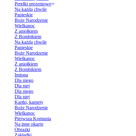
Perełki prezentowe
Na każdą chwilę
Papieskie
Boże Narodzenie
Wielkanoc
Z aniołkiem
Z Bombikiem
Na każdą chwilę
Papieskie
Boże Narodzenie
Wielkanoc
Z aniołkiem
Z Bombikiem
Imiona
Dla niego
Dla niej
Dla niego
Dla niej
Kartki, karnety
Boże Narodzenie
Wielkanoc
Pierwsza Komunia
Na inne okazje
Obrazki
Zakładki