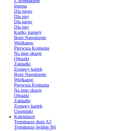
Z Bombikiem
Imiona
Dla niego
Dla niej
Dla niego
Dla niej
Kartki, karnety
Boże Narodzenie
Wielkanoc
Pierwsza Komunia
Na inne okazje
Obrazki
Zakładki
Zestawy kartek
Boże Narodzenie
Wielkanoc
Pierwsza Komunia
Na inne okazje
Obrazki
Zakładki
Zestawy kartek
Upominki
Kalendarze
Terminarze duże A5
Terminarze średnie B6