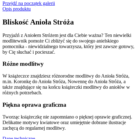
Przejdź na początek galerii
Opis produktu
Bliskość Anioła Stróża
Przyjaźń z Aniołem Stróżem jest dla Ciebie ważna? Ten niewielki
modlitewnik pomoże Ci zbliżyć się do swojego anielskiego
pomocnika - niewidzialnego towarzysza, który jest zawsze gotowy,
by Cię słuchać i pocieszać.
Różne modlitwy
W książeczce znajdziesz różnorodne modlitwy do Anioła Stróża,
m.in. Koronkę do Anioła Stróża, Nowennę do Anioła Stróża, a
także znajdujące się na końcu książeczki modlitwy do aniołów w
różnych potrzebach.
Piękna oprawa graficzna
Tworząc książeczkę nie zapomniano o pięknej oprawie graficznej.
Delikatne motywy kwiatowe oraz umiejętnie dobrane ilustracje
zachęcą do regularnej modlitwy.
Dane techniczne