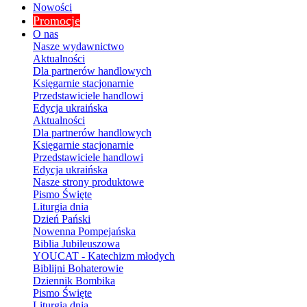
Nowości
Promocje
O nas
Nasze wydawnictwo
Aktualności
Dla partnerów handlowych
Księgarnie stacjonarnie
Przedstawiciele handlowi
Edycja ukraińska
Aktualności
Dla partnerów handlowych
Księgarnie stacjonarnie
Przedstawiciele handlowi
Edycja ukraińska
Nasze strony produktowe
Pismo Święte
Liturgia dnia
Dzień Pański
Nowenna Pompejańska
Biblia Jubileuszowa
YOUCAT - Katechizm młodych
Biblijni Bohaterowie
Dziennik Bombika
Pismo Święte
Liturgia dnia