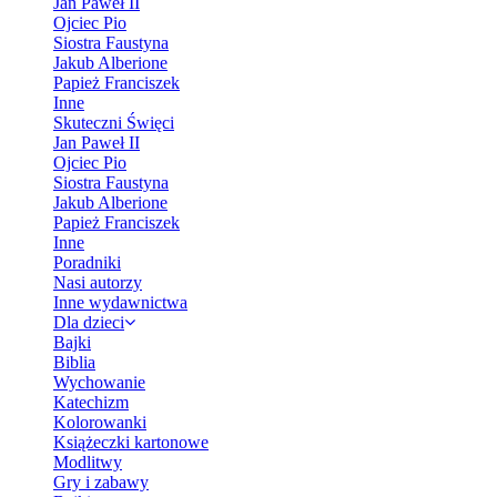
Jan Paweł II
Ojciec Pio
Siostra Faustyna
Jakub Alberione
Papież Franciszek
Inne
Skuteczni Święci
Jan Paweł II
Ojciec Pio
Siostra Faustyna
Jakub Alberione
Papież Franciszek
Inne
Poradniki
Nasi autorzy
Inne wydawnictwa
Dla dzieci
Bajki
Biblia
Wychowanie
Katechizm
Kolorowanki
Książeczki kartonowe
Modlitwy
Gry i zabawy