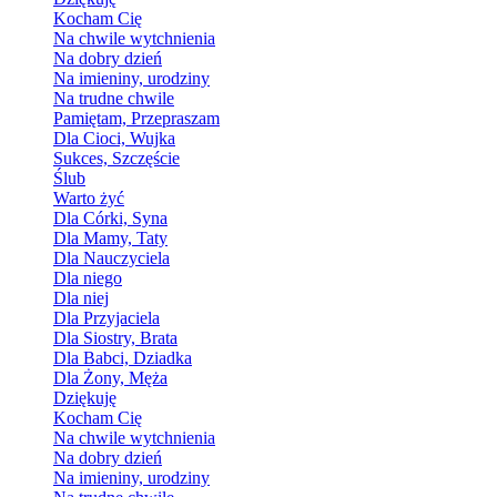
Kocham Cię
Na chwile wytchnienia
Na dobry dzień
Na imieniny, urodziny
Na trudne chwile
Pamiętam, Przepraszam
Dla Cioci, Wujka
Sukces, Szczęście
Ślub
Warto żyć
Dla Córki, Syna
Dla Mamy, Taty
Dla Nauczyciela
Dla niego
Dla niej
Dla Przyjaciela
Dla Siostry, Brata
Dla Babci, Dziadka
Dla Żony, Męża
Dziękuję
Kocham Cię
Na chwile wytchnienia
Na dobry dzień
Na imieniny, urodziny