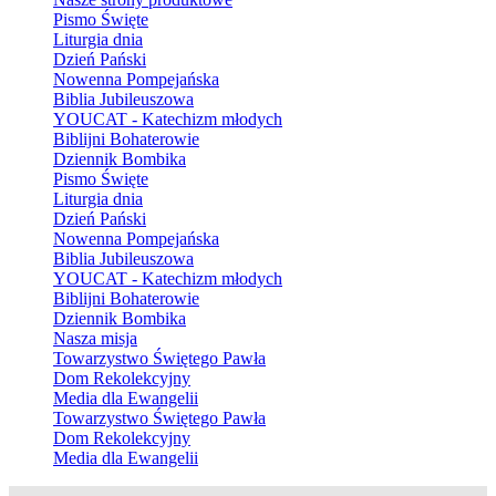
Pismo Święte
Liturgia dnia
Dzień Pański
Nowenna Pompejańska
Biblia Jubileuszowa
YOUCAT - Katechizm młodych
Biblijni Bohaterowie
Dziennik Bombika
Pismo Święte
Liturgia dnia
Dzień Pański
Nowenna Pompejańska
Biblia Jubileuszowa
YOUCAT - Katechizm młodych
Biblijni Bohaterowie
Dziennik Bombika
Nasza misja
Towarzystwo Świętego Pawła
Dom Rekolekcyjny
Media dla Ewangelii
Towarzystwo Świętego Pawła
Dom Rekolekcyjny
Media dla Ewangelii