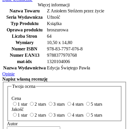
Więcej informacji
Nazwa Towaru
Z Aniołem Stróżem przez życie
Seria Wydawnicza
Ufność
Typ Produktu
Książka
Oprawa produktu
broszurowa
Liczba Stron
64
Wymiary
10,50 x 14,80
Numer ISBN
978-83-7797-076-8
Numer EAN13
9788377970768
mat-idx
1320104006
Nazwa Wydawnictwa
Edycja Świętego Pawła
Opinie
Napisz
własną recenzję
Twoja ocena
Cena
1 star
2 stars
3 stars
4 stars
5 stars
Jakość
1 star
2 stars
3 stars
4 stars
5 stars
Autor