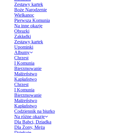
Zestawy kartek
Boże Narodzenie
Wielkanoc
Pierwsza Komunia
Na inne okazje
Obrazki
Zakładki
Zestawy kartek
Upominki
Albumy
Chrzest
I Komunia
Bierzmowanie
Małżeństwo
Kapłaństwo
Chrzest
I Komunia
Bierzmowanie
Małżeństwo
Kapłaństwo
Codziennik na biurko
Na różne okazje
Dla Babci, Dziadka
Dla Żony, Męża
Dziękuję