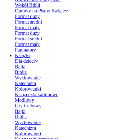
Wokół Biblii
Oprawy na Pismo Święte
Format duży
Format średni
Format mały
Format duży
Format średni
Format mały
Paginatory
Książki
Dla dzieci
Bajki
Biblia
Wychowanie
Katechizm
Kolorowanki
Książeczki kartonowe
Modlitwy
Gry i zabawy
Bajki
Biblia
Wychowanie
Katechizm
Kolorowanki