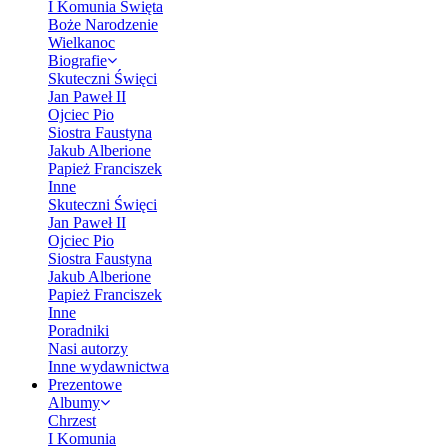
I Komunia Święta
Boże Narodzenie
Wielkanoc
Biografie
Skuteczni Święci
Jan Paweł II
Ojciec Pio
Siostra Faustyna
Jakub Alberione
Papież Franciszek
Inne
Skuteczni Święci
Jan Paweł II
Ojciec Pio
Siostra Faustyna
Jakub Alberione
Papież Franciszek
Inne
Poradniki
Nasi autorzy
Inne wydawnictwa
Prezentowe
Albumy
Chrzest
I Komunia