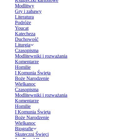
Książeczki kartonowe
Modlitwy
Gry i zabawy
Literatura
Podróże
Youcat
Katecheza
Duchowość
Liturgia
Czasopisma
Modlitewniki i rozważania
Komentarze
Homilie
I Komunia Święta
Boże Narodzenie
Wielkanoc
Czasopisma
Modlitewniki i rozważania
Komentarze
Homilie
I Komunia Święta
Boże Narodzenie
Wielkanoc
Biografie
Skuteczni Święci