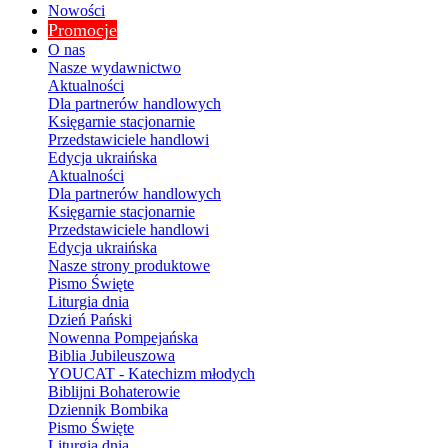
Nowości
Promocje
O nas
Nasze wydawnictwo
Aktualności
Dla partnerów handlowych
Księgarnie stacjonarnie
Przedstawiciele handlowi
Edycja ukraińska
Aktualności
Dla partnerów handlowych
Księgarnie stacjonarnie
Przedstawiciele handlowi
Edycja ukraińska
Nasze strony produktowe
Pismo Święte
Liturgia dnia
Dzień Pański
Nowenna Pompejańska
Biblia Jubileuszowa
YOUCAT - Katechizm młodych
Biblijni Bohaterowie
Dziennik Bombika
Pismo Święte
Liturgia dnia