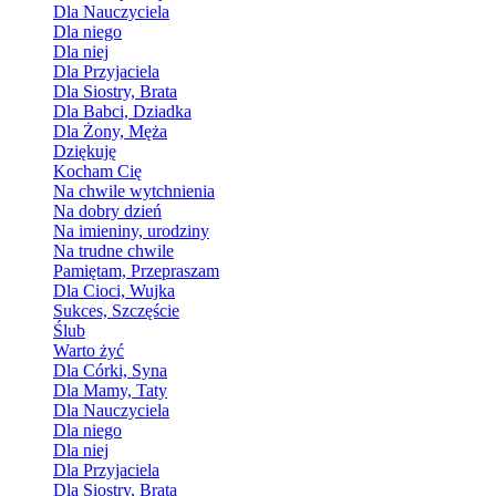
Dla Nauczyciela
Dla niego
Dla niej
Dla Przyjaciela
Dla Siostry, Brata
Dla Babci, Dziadka
Dla Żony, Męża
Dziękuję
Kocham Cię
Na chwile wytchnienia
Na dobry dzień
Na imieniny, urodziny
Na trudne chwile
Pamiętam, Przepraszam
Dla Cioci, Wujka
Sukces, Szczęście
Ślub
Warto żyć
Dla Córki, Syna
Dla Mamy, Taty
Dla Nauczyciela
Dla niego
Dla niej
Dla Przyjaciela
Dla Siostry, Brata