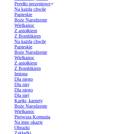
Perełki prezentowe
Na każdą chwilę
Papieskie
Boże Narodzenie
Wielkanoc
Z aniołkiem
Z Bombikiem
Na każdą chwilę
Papieskie
Boże Narodzenie
Wielkanoc
Z aniołkiem
Z Bombikiem
Imiona
Dla niego
Dla niej
Dla niego
Dla niej
Kartki, karnety
Boże Narodzenie
Wielkanoc
Pierwsza Komunia
Na inne okazje
Obrazki
Zakładki