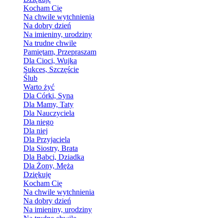
Kocham Cię
Na chwile wytchnienia
Na dobry dzień
Na imieniny, urodziny
Na trudne chwile
Pamiętam, Przepraszam
Dla Cioci, Wujka
Sukces, Szczęście
Ślub
Warto żyć
Dla Córki, Syna
Dla Mamy, Taty
Dla Nauczyciela
Dla niego
Dla niej
Dla Przyjaciela
Dla Siostry, Brata
Dla Babci, Dziadka
Dla Żony, Męża
Dziękuję
Kocham Cię
Na chwile wytchnienia
Na dobry dzień
Na imieniny, urodziny