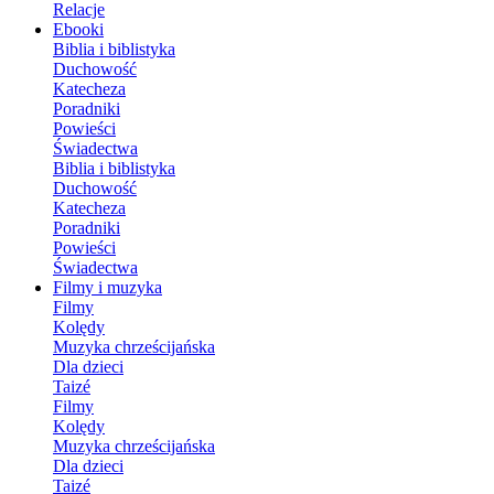
Relacje
Ebooki
Biblia i biblistyka
Duchowość
Katecheza
Poradniki
Powieści
Świadectwa
Biblia i biblistyka
Duchowość
Katecheza
Poradniki
Powieści
Świadectwa
Filmy i muzyka
Filmy
Kolędy
Muzyka chrześcijańska
Dla dzieci
Taizé
Filmy
Kolędy
Muzyka chrześcijańska
Dla dzieci
Taizé