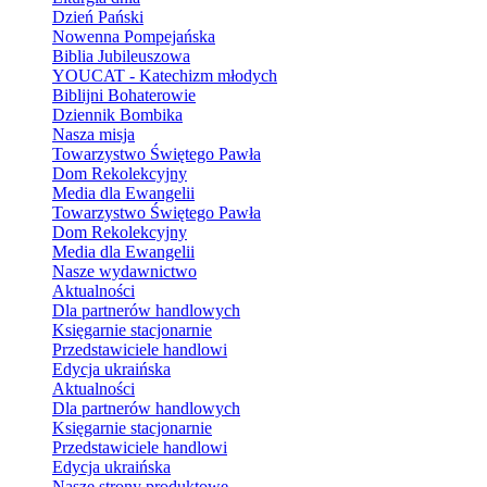
Dzień Pański
Nowenna Pompejańska
Biblia Jubileuszowa
YOUCAT - Katechizm młodych
Biblijni Bohaterowie
Dziennik Bombika
Nasza misja
Towarzystwo Świętego Pawła
Dom Rekolekcyjny
Media dla Ewangelii
Towarzystwo Świętego Pawła
Dom Rekolekcyjny
Media dla Ewangelii
Nasze wydawnictwo
Aktualności
Dla partnerów handlowych
Księgarnie stacjonarnie
Przedstawiciele handlowi
Edycja ukraińska
Aktualności
Dla partnerów handlowych
Księgarnie stacjonarnie
Przedstawiciele handlowi
Edycja ukraińska
Nasze strony produktowe