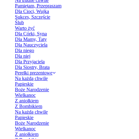
Na trudne chwile
Pamiętam, Przepraszam
Dla Cioci, Wujka
Sukces, Szczęście
Ślub
Warto żyć
Dla Córki, Syna
Dla Mamy, Taty
Dla Nauczyciela
Dla niego
Dla niej
Dla Przyjaciela
Dla Siostry, Brata
Perełki prezentowe
Na każdą chwilę
Papieskie
Boże Narodzenie
Wielkanoc
Z aniołkiem
Z Bombikiem
Na każdą chwilę
Papieskie
Boże Narodzenie
Wielkanoc
Z aniołkiem