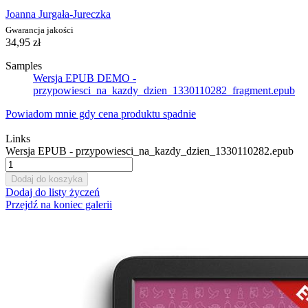
Joanna Jurgała-Jureczka
Gwarancja jakości
34,95 zł
Samples
Wersja EPUB DEMO -
przypowiesci_na_kazdy_dzien_1330110282_fragment.epub
Powiadom mnie gdy cena produktu spadnie
Links
Wersja EPUB - przypowiesci_na_kazdy_dzien_1330110282.epub
Dodaj do koszyka
Dodaj do listy życzeń
Przejdź na koniec galerii