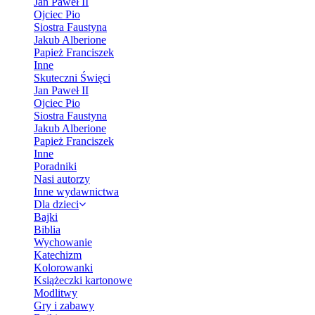
Jan Paweł II
Ojciec Pio
Siostra Faustyna
Jakub Alberione
Papież Franciszek
Inne
Skuteczni Święci
Jan Paweł II
Ojciec Pio
Siostra Faustyna
Jakub Alberione
Papież Franciszek
Inne
Poradniki
Nasi autorzy
Inne wydawnictwa
Dla dzieci
Bajki
Biblia
Wychowanie
Katechizm
Kolorowanki
Książeczki kartonowe
Modlitwy
Gry i zabawy