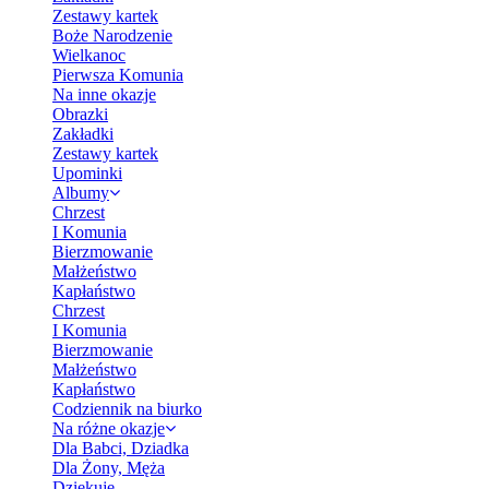
Zestawy kartek
Boże Narodzenie
Wielkanoc
Pierwsza Komunia
Na inne okazje
Obrazki
Zakładki
Zestawy kartek
Upominki
Albumy
Chrzest
I Komunia
Bierzmowanie
Małżeństwo
Kapłaństwo
Chrzest
I Komunia
Bierzmowanie
Małżeństwo
Kapłaństwo
Codziennik na biurko
Na różne okazje
Dla Babci, Dziadka
Dla Żony, Męża
Dziękuję