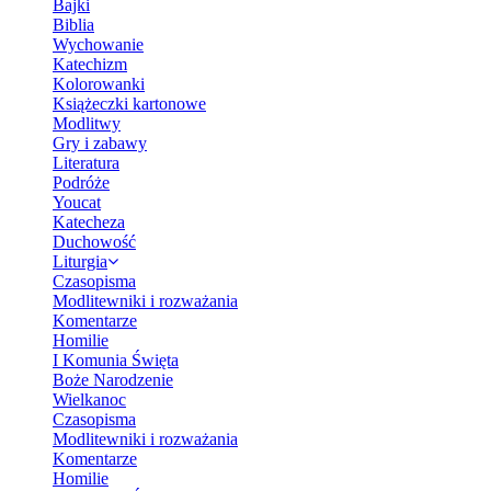
Bajki
Biblia
Wychowanie
Katechizm
Kolorowanki
Książeczki kartonowe
Modlitwy
Gry i zabawy
Literatura
Podróże
Youcat
Katecheza
Duchowość
Liturgia
Czasopisma
Modlitewniki i rozważania
Komentarze
Homilie
I Komunia Święta
Boże Narodzenie
Wielkanoc
Czasopisma
Modlitewniki i rozważania
Komentarze
Homilie