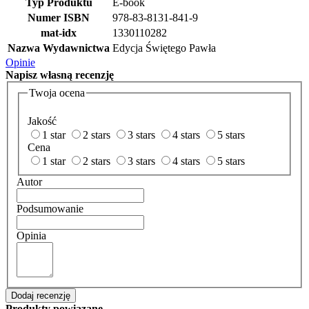
Typ Produktu
E-book
Numer ISBN
978-83-8131-841-9
mat-idx
1330110282
Nazwa Wydawnictwa
Edycja Świętego Pawła
Opinie
Napisz
własną recenzję
Twoja ocena
Jakość
1 star
2 stars
3 stars
4 stars
5 stars
Cena
1 star
2 stars
3 stars
4 stars
5 stars
Autor
Podsumowanie
Opinia
Dodaj recenzję
Produkty powiązane