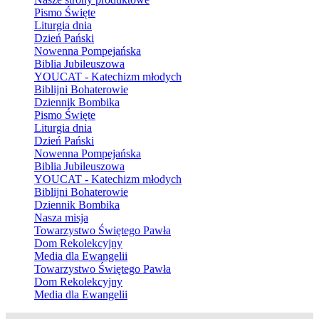
Pismo Święte
Liturgia dnia
Dzień Pański
Nowenna Pompejańska
Biblia Jubileuszowa
YOUCAT - Katechizm młodych
Biblijni Bohaterowie
Dziennik Bombika
Pismo Święte
Liturgia dnia
Dzień Pański
Nowenna Pompejańska
Biblia Jubileuszowa
YOUCAT - Katechizm młodych
Biblijni Bohaterowie
Dziennik Bombika
Nasza misja
Towarzystwo Świętego Pawła
Dom Rekolekcyjny
Media dla Ewangelii
Towarzystwo Świętego Pawła
Dom Rekolekcyjny
Media dla Ewangelii