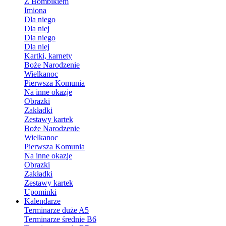
Z Bombikiem
Imiona
Dla niego
Dla niej
Dla niego
Dla niej
Kartki, karnety
Boże Narodzenie
Wielkanoc
Pierwsza Komunia
Na inne okazje
Obrazki
Zakładki
Zestawy kartek
Boże Narodzenie
Wielkanoc
Pierwsza Komunia
Na inne okazje
Obrazki
Zakładki
Zestawy kartek
Upominki
Kalendarze
Terminarze duże A5
Terminarze średnie B6