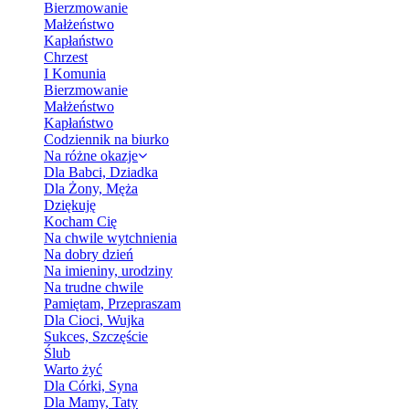
Bierzmowanie
Małżeństwo
Kapłaństwo
Chrzest
I Komunia
Bierzmowanie
Małżeństwo
Kapłaństwo
Codziennik na biurko
Na różne okazje
Dla Babci, Dziadka
Dla Żony, Męża
Dziękuję
Kocham Cię
Na chwile wytchnienia
Na dobry dzień
Na imieniny, urodziny
Na trudne chwile
Pamiętam, Przepraszam
Dla Cioci, Wujka
Sukces, Szczęście
Ślub
Warto żyć
Dla Córki, Syna
Dla Mamy, Taty