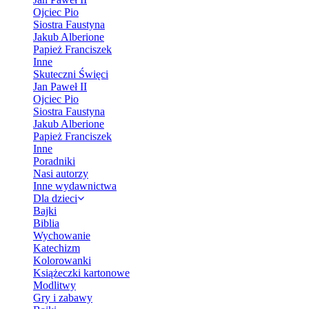
Ojciec Pio
Siostra Faustyna
Jakub Alberione
Papież Franciszek
Inne
Skuteczni Święci
Jan Paweł II
Ojciec Pio
Siostra Faustyna
Jakub Alberione
Papież Franciszek
Inne
Poradniki
Nasi autorzy
Inne wydawnictwa
Dla dzieci
Bajki
Biblia
Wychowanie
Katechizm
Kolorowanki
Książeczki kartonowe
Modlitwy
Gry i zabawy