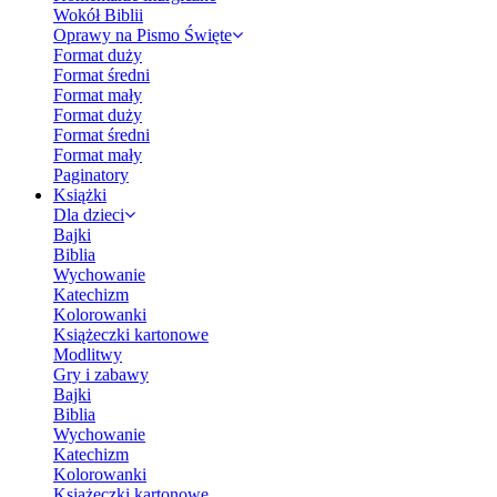
Wokół Biblii
Oprawy na Pismo Święte
Format duży
Format średni
Format mały
Format duży
Format średni
Format mały
Paginatory
Książki
Dla dzieci
Bajki
Biblia
Wychowanie
Katechizm
Kolorowanki
Książeczki kartonowe
Modlitwy
Gry i zabawy
Bajki
Biblia
Wychowanie
Katechizm
Kolorowanki
Książeczki kartonowe