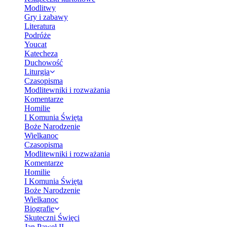
Modlitwy
Gry i zabawy
Literatura
Podróże
Youcat
Katecheza
Duchowość
Liturgia
Czasopisma
Modlitewniki i rozważania
Komentarze
Homilie
I Komunia Święta
Boże Narodzenie
Wielkanoc
Czasopisma
Modlitewniki i rozważania
Komentarze
Homilie
I Komunia Święta
Boże Narodzenie
Wielkanoc
Biografie
Skuteczni Święci
Jan Paweł II