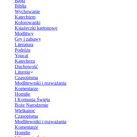
Bajki
Biblia
Wychowanie
Katechizm
Kolorowanki
Książeczki kartonowe
Modlitwy
Gry i zabawy
Literatura
Podróże
Youcat
Katecheza
Duchowość
Liturgia
Czasopisma
Modlitewniki i rozważania
Komentarze
Homilie
I Komunia Święta
Boże Narodzenie
Wielkanoc
Czasopisma
Modlitewniki i rozważania
Komentarze
Homilie