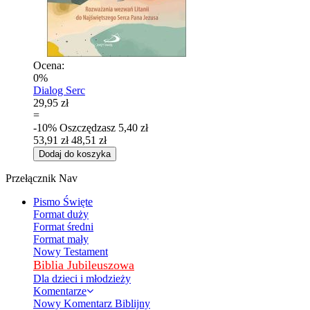
Ocena:
0%
Dialog Serc
29,95 zł
=
-10%
Oszczędzasz
5,40 zł
53,91 zł
48,51 zł
Dodaj do koszyka
Przełącznik Nav
Pismo Święte
Format duży
Format średni
Format mały
Nowy Testament
Biblia Jubileuszowa
Dla dzieci i młodzieży
Komentarze
Nowy Komentarz Biblijny