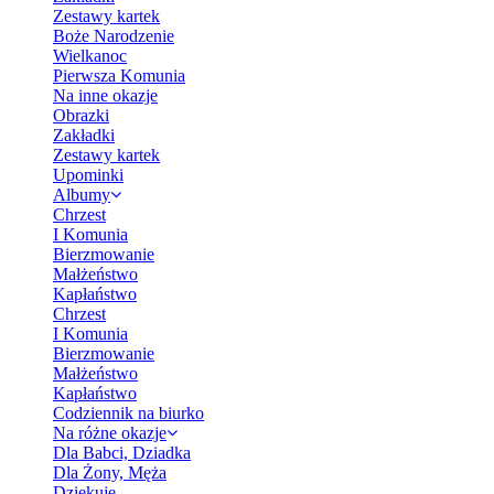
Zestawy kartek
Boże Narodzenie
Wielkanoc
Pierwsza Komunia
Na inne okazje
Obrazki
Zakładki
Zestawy kartek
Upominki
Albumy
Chrzest
I Komunia
Bierzmowanie
Małżeństwo
Kapłaństwo
Chrzest
I Komunia
Bierzmowanie
Małżeństwo
Kapłaństwo
Codziennik na biurko
Na różne okazje
Dla Babci, Dziadka
Dla Żony, Męża
Dziękuję