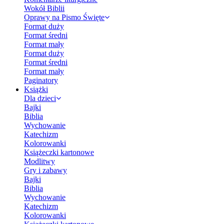
Wokół Biblii
Oprawy na Pismo Święte
Format duży
Format średni
Format mały
Format duży
Format średni
Format mały
Paginatory
Książki
Dla dzieci
Bajki
Biblia
Wychowanie
Katechizm
Kolorowanki
Książeczki kartonowe
Modlitwy
Gry i zabawy
Bajki
Biblia
Wychowanie
Katechizm
Kolorowanki