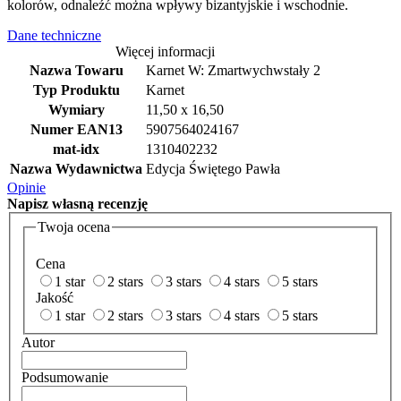
kolorów, odnaleźć można wpływy bizantyjskie i wschodnie.
Dane techniczne
Więcej informacji
Nazwa Towaru
Karnet W: Zmartwychwstały 2
Typ Produktu
Karnet
Wymiary
11,50 x 16,50
Numer EAN13
5907564024167
mat-idx
1310402232
Nazwa Wydawnictwa
Edycja Świętego Pawła
Opinie
Napisz
własną recenzję
Twoja ocena
Cena
1 star
2 stars
3 stars
4 stars
5 stars
Jakość
1 star
2 stars
3 stars
4 stars
5 stars
Autor
Podsumowanie