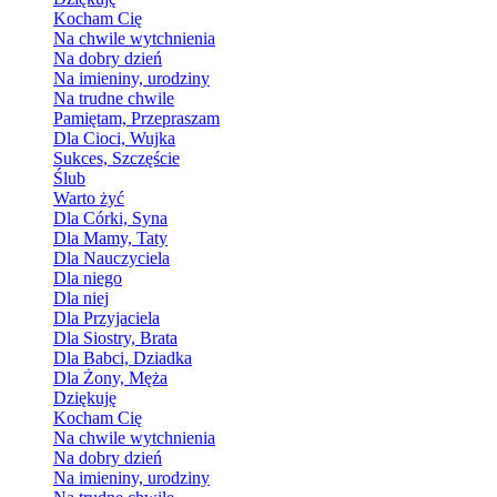
Kocham Cię
Na chwile wytchnienia
Na dobry dzień
Na imieniny, urodziny
Na trudne chwile
Pamiętam, Przepraszam
Dla Cioci, Wujka
Sukces, Szczęście
Ślub
Warto żyć
Dla Córki, Syna
Dla Mamy, Taty
Dla Nauczyciela
Dla niego
Dla niej
Dla Przyjaciela
Dla Siostry, Brata
Dla Babci, Dziadka
Dla Żony, Męża
Dziękuję
Kocham Cię
Na chwile wytchnienia
Na dobry dzień
Na imieniny, urodziny