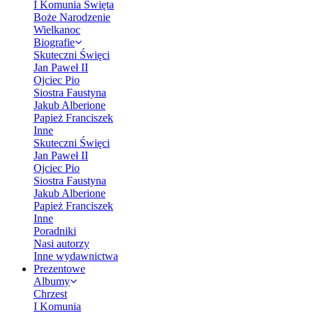
I Komunia Święta
Boże Narodzenie
Wielkanoc
Biografie
Skuteczni Święci
Jan Paweł II
Ojciec Pio
Siostra Faustyna
Jakub Alberione
Papież Franciszek
Inne
Skuteczni Święci
Jan Paweł II
Ojciec Pio
Siostra Faustyna
Jakub Alberione
Papież Franciszek
Inne
Poradniki
Nasi autorzy
Inne wydawnictwa
Prezentowe
Albumy
Chrzest
I Komunia