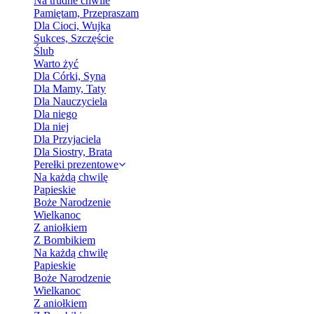
Na trudne chwile
Pamiętam, Przepraszam
Dla Cioci, Wujka
Sukces, Szczęście
Ślub
Warto żyć
Dla Córki, Syna
Dla Mamy, Taty
Dla Nauczyciela
Dla niego
Dla niej
Dla Przyjaciela
Dla Siostry, Brata
Perełki prezentowe
Na każdą chwilę
Papieskie
Boże Narodzenie
Wielkanoc
Z aniołkiem
Z Bombikiem
Na każdą chwilę
Papieskie
Boże Narodzenie
Wielkanoc
Z aniołkiem