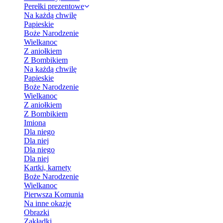
Perełki prezentowe
Na każdą chwilę
Papieskie
Boże Narodzenie
Wielkanoc
Z aniołkiem
Z Bombikiem
Na każdą chwilę
Papieskie
Boże Narodzenie
Wielkanoc
Z aniołkiem
Z Bombikiem
Imiona
Dla niego
Dla niej
Dla niego
Dla niej
Kartki, karnety
Boże Narodzenie
Wielkanoc
Pierwsza Komunia
Na inne okazje
Obrazki
Zakładki