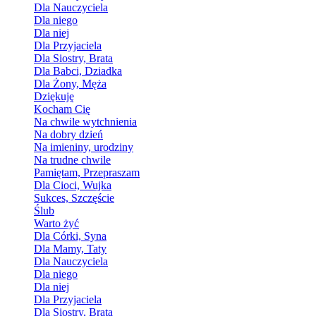
Dla Nauczyciela
Dla niego
Dla niej
Dla Przyjaciela
Dla Siostry, Brata
Dla Babci, Dziadka
Dla Żony, Męża
Dziękuję
Kocham Cię
Na chwile wytchnienia
Na dobry dzień
Na imieniny, urodziny
Na trudne chwile
Pamiętam, Przepraszam
Dla Cioci, Wujka
Sukces, Szczęście
Ślub
Warto żyć
Dla Córki, Syna
Dla Mamy, Taty
Dla Nauczyciela
Dla niego
Dla niej
Dla Przyjaciela
Dla Siostry, Brata