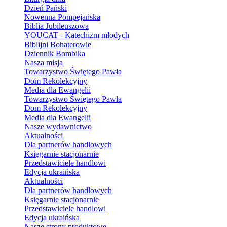
Dzień Pański
Nowenna Pompejańska
Biblia Jubileuszowa
YOUCAT - Katechizm młodych
Biblijni Bohaterowie
Dziennik Bombika
Nasza misja
Towarzystwo Świętego Pawła
Dom Rekolekcyjny
Media dla Ewangelii
Towarzystwo Świętego Pawła
Dom Rekolekcyjny
Media dla Ewangelii
Nasze wydawnictwo
Aktualności
Dla partnerów handlowych
Księgarnie stacjonarnie
Przedstawiciele handlowi
Edycja ukraińska
Aktualności
Dla partnerów handlowych
Księgarnie stacjonarnie
Przedstawiciele handlowi
Edycja ukraińska
Nasze strony produktowe