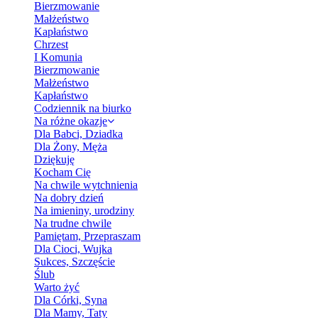
Bierzmowanie
Małżeństwo
Kapłaństwo
Chrzest
I Komunia
Bierzmowanie
Małżeństwo
Kapłaństwo
Codziennik na biurko
Na różne okazje
Dla Babci, Dziadka
Dla Żony, Męża
Dziękuję
Kocham Cię
Na chwile wytchnienia
Na dobry dzień
Na imieniny, urodziny
Na trudne chwile
Pamiętam, Przepraszam
Dla Cioci, Wujka
Sukces, Szczęście
Ślub
Warto żyć
Dla Córki, Syna
Dla Mamy, Taty