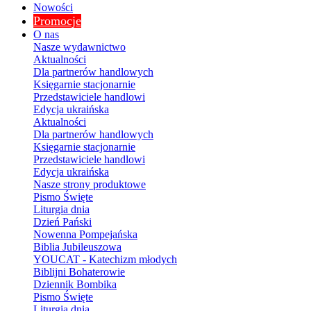
Nowości
Promocje
O nas
Nasze wydawnictwo
Aktualności
Dla partnerów handlowych
Księgarnie stacjonarnie
Przedstawiciele handlowi
Edycja ukraińska
Aktualności
Dla partnerów handlowych
Księgarnie stacjonarnie
Przedstawiciele handlowi
Edycja ukraińska
Nasze strony produktowe
Pismo Święte
Liturgia dnia
Dzień Pański
Nowenna Pompejańska
Biblia Jubileuszowa
YOUCAT - Katechizm młodych
Biblijni Bohaterowie
Dziennik Bombika
Pismo Święte
Liturgia dnia