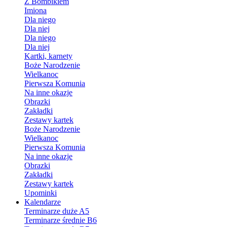
Z Bombikiem
Imiona
Dla niego
Dla niej
Dla niego
Dla niej
Kartki, karnety
Boże Narodzenie
Wielkanoc
Pierwsza Komunia
Na inne okazje
Obrazki
Zakładki
Zestawy kartek
Boże Narodzenie
Wielkanoc
Pierwsza Komunia
Na inne okazje
Obrazki
Zakładki
Zestawy kartek
Upominki
Kalendarze
Terminarze duże A5
Terminarze średnie B6