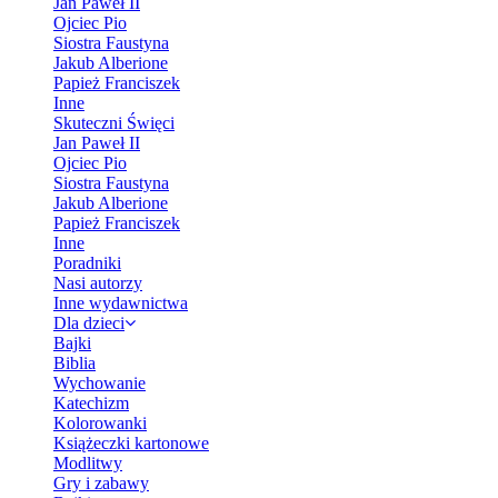
Jan Paweł II
Ojciec Pio
Siostra Faustyna
Jakub Alberione
Papież Franciszek
Inne
Skuteczni Święci
Jan Paweł II
Ojciec Pio
Siostra Faustyna
Jakub Alberione
Papież Franciszek
Inne
Poradniki
Nasi autorzy
Inne wydawnictwa
Dla dzieci
Bajki
Biblia
Wychowanie
Katechizm
Kolorowanki
Książeczki kartonowe
Modlitwy
Gry i zabawy