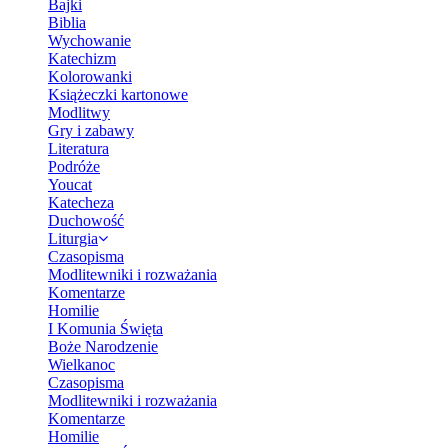
Bajki
Biblia
Wychowanie
Katechizm
Kolorowanki
Książeczki kartonowe
Modlitwy
Gry i zabawy
Literatura
Podróże
Youcat
Katecheza
Duchowość
Liturgia
Czasopisma
Modlitewniki i rozważania
Komentarze
Homilie
I Komunia Święta
Boże Narodzenie
Wielkanoc
Czasopisma
Modlitewniki i rozważania
Komentarze
Homilie