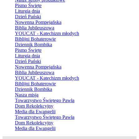
Pismo Święte
Liturgia dnia
Dzień Pański
Nowenna Pompejańska
Biblia Jubileuszowa
YOUCAT - Katechizm młodych
Biblijni Bohaterowie
Dziennik Bombika
Pismo Święte
Liturgia dnia
Dzień Pański
Nowenna Pompejańska
Biblia Jubileuszowa
YOUCAT - Katechizm młodych
Biblijni Bohaterowie
Dziennik Bombika
Nasza misja
Towarzystwo Świętego Pawła
Dom Rekolekcyjny
Media dla Ewangelii
Towarzystwo Świętego Pawła
Dom Rekolekcyjny
Media dla Ewangelii