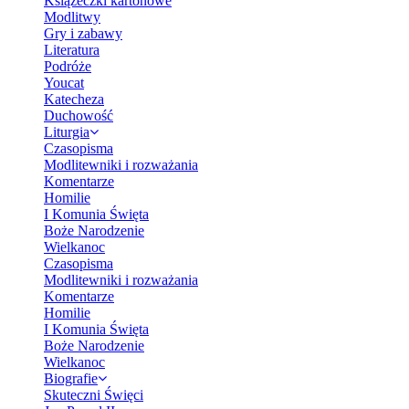
Książeczki kartonowe
Modlitwy
Gry i zabawy
Literatura
Podróże
Youcat
Katecheza
Duchowość
Liturgia
Czasopisma
Modlitewniki i rozważania
Komentarze
Homilie
I Komunia Święta
Boże Narodzenie
Wielkanoc
Czasopisma
Modlitewniki i rozważania
Komentarze
Homilie
I Komunia Święta
Boże Narodzenie
Wielkanoc
Biografie
Skuteczni Święci