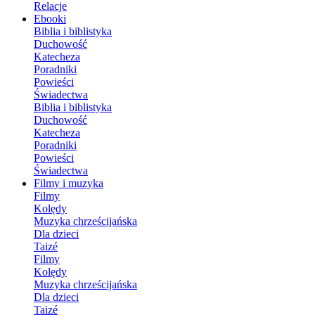
Relacje
Ebooki
Biblia i biblistyka
Duchowość
Katecheza
Poradniki
Powieści
Świadectwa
Biblia i biblistyka
Duchowość
Katecheza
Poradniki
Powieści
Świadectwa
Filmy i muzyka
Filmy
Kolędy
Muzyka chrześcijańska
Dla dzieci
Taizé
Filmy
Kolędy
Muzyka chrześcijańska
Dla dzieci
Taizé