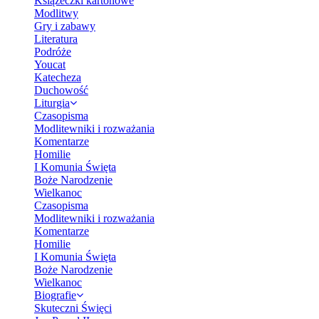
Książeczki kartonowe
Modlitwy
Gry i zabawy
Literatura
Podróże
Youcat
Katecheza
Duchowość
Liturgia
Czasopisma
Modlitewniki i rozważania
Komentarze
Homilie
I Komunia Święta
Boże Narodzenie
Wielkanoc
Czasopisma
Modlitewniki i rozważania
Komentarze
Homilie
I Komunia Święta
Boże Narodzenie
Wielkanoc
Biografie
Skuteczni Święci