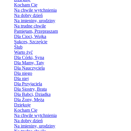
Kocham Cię
Na chwile wytchnienia
Na dobry dzień
Na imieniny, urodziny
Na trudne chwile
Pamiętam, Przepraszam
Dla Cioci, Wujka
Sukces, Szczęście
Ślub
Warto żyć
Dla Córki, Syna
Dla Mamy, Taty
Dla Nauczyciela
Dla niego
Dla niej
Dla Przyjaciela
Dla Siostry, Brata
Dla Babci, Dziadka
Dla Żony, Męża
Dziękuję
Kocham Cię
Na chwile wytchnienia
Na dobry dzień
Na imieniny, urodziny