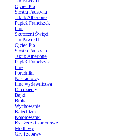
Jan Paweł II
Ojciec Pio
Siostra Faustyna
Jakub Alberione
Papież Franciszek
Inne
Skuteczni Święci
Jan Paweł II
Ojciec Pio
Siostra Faustyna
Jakub Alberione
Papież Franciszek
Inne
Poradniki
Nasi autorzy
Inne wydawnictwa
Dla dzieci
Bajki
Biblia
Wychowanie
Katechizm
Kolorowanki
Książeczki kartonowe
Modlitwy
Gry i zabawy