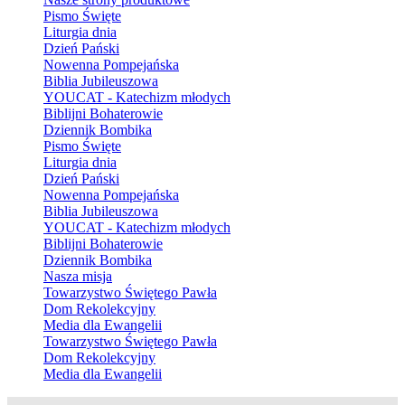
Pismo Święte
Liturgia dnia
Dzień Pański
Nowenna Pompejańska
Biblia Jubileuszowa
YOUCAT - Katechizm młodych
Biblijni Bohaterowie
Dziennik Bombika
Pismo Święte
Liturgia dnia
Dzień Pański
Nowenna Pompejańska
Biblia Jubileuszowa
YOUCAT - Katechizm młodych
Biblijni Bohaterowie
Dziennik Bombika
Nasza misja
Towarzystwo Świętego Pawła
Dom Rekolekcyjny
Media dla Ewangelii
Towarzystwo Świętego Pawła
Dom Rekolekcyjny
Media dla Ewangelii