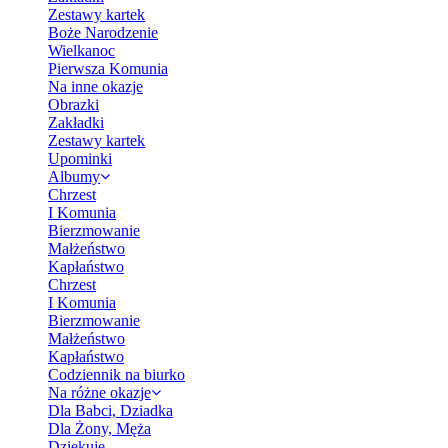
Zestawy kartek
Boże Narodzenie
Wielkanoc
Pierwsza Komunia
Na inne okazje
Obrazki
Zakładki
Zestawy kartek
Upominki
Albumy
Chrzest
I Komunia
Bierzmowanie
Małżeństwo
Kapłaństwo
Chrzest
I Komunia
Bierzmowanie
Małżeństwo
Kapłaństwo
Codziennik na biurko
Na różne okazje
Dla Babci, Dziadka
Dla Żony, Męża
Dziękuję