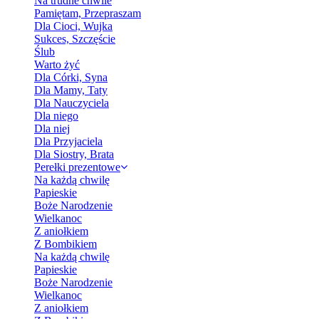
Na trudne chwile
Pamiętam, Przepraszam
Dla Cioci, Wujka
Sukces, Szczęście
Ślub
Warto żyć
Dla Córki, Syna
Dla Mamy, Taty
Dla Nauczyciela
Dla niego
Dla niej
Dla Przyjaciela
Dla Siostry, Brata
Perełki prezentowe
Na każdą chwilę
Papieskie
Boże Narodzenie
Wielkanoc
Z aniołkiem
Z Bombikiem
Na każdą chwilę
Papieskie
Boże Narodzenie
Wielkanoc
Z aniołkiem