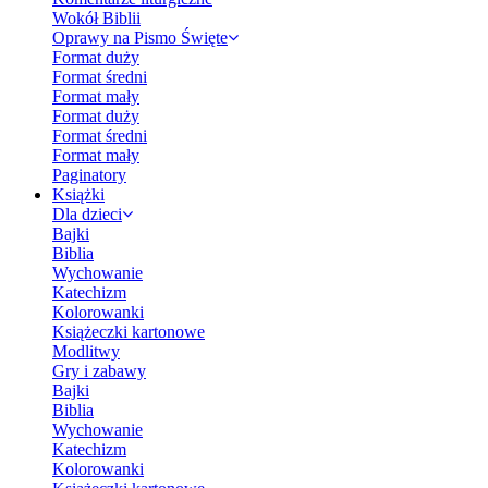
Wokół Biblii
Oprawy na Pismo Święte
Format duży
Format średni
Format mały
Format duży
Format średni
Format mały
Paginatory
Książki
Dla dzieci
Bajki
Biblia
Wychowanie
Katechizm
Kolorowanki
Książeczki kartonowe
Modlitwy
Gry i zabawy
Bajki
Biblia
Wychowanie
Katechizm
Kolorowanki