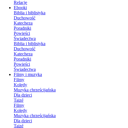
Relacje
Ebooki
Biblia i biblistyka
Duchowość
Katecheza
Poradniki
Powieści
Świadectwa
Biblia i biblistyka
Duchowość
Katecheza
Poradniki
Powieści
Świadectwa
Filmy i muzyka
Filmy
Kolędy
Muzyka chrześcijańska
Dla dzieci
Taizé
Filmy
Kolędy
Muzyka chrześcijańska
Dla dzieci
Taizé