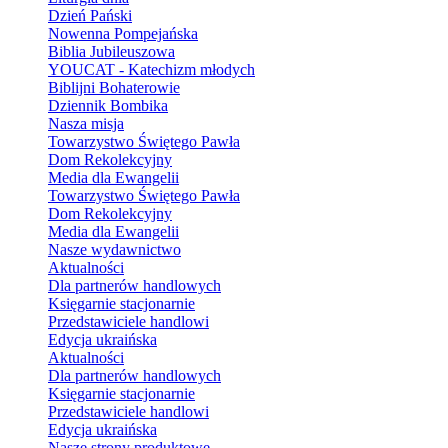
Dzień Pański
Nowenna Pompejańska
Biblia Jubileuszowa
YOUCAT - Katechizm młodych
Biblijni Bohaterowie
Dziennik Bombika
Nasza misja
Towarzystwo Świętego Pawła
Dom Rekolekcyjny
Media dla Ewangelii
Towarzystwo Świętego Pawła
Dom Rekolekcyjny
Media dla Ewangelii
Nasze wydawnictwo
Aktualności
Dla partnerów handlowych
Księgarnie stacjonarnie
Przedstawiciele handlowi
Edycja ukraińska
Aktualności
Dla partnerów handlowych
Księgarnie stacjonarnie
Przedstawiciele handlowi
Edycja ukraińska
Nasze strony produktowe