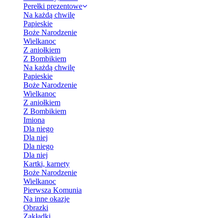
Perełki prezentowe
Na każdą chwilę
Papieskie
Boże Narodzenie
Wielkanoc
Z aniołkiem
Z Bombikiem
Na każdą chwilę
Papieskie
Boże Narodzenie
Wielkanoc
Z aniołkiem
Z Bombikiem
Imiona
Dla niego
Dla niej
Dla niego
Dla niej
Kartki, karnety
Boże Narodzenie
Wielkanoc
Pierwsza Komunia
Na inne okazje
Obrazki
Zakładki