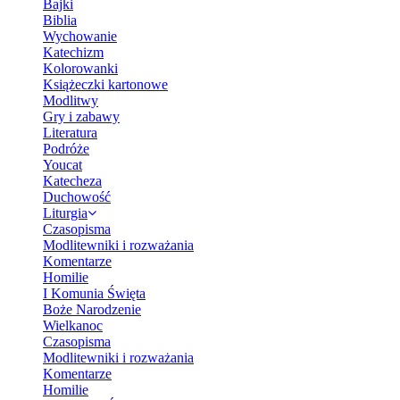
Bajki
Biblia
Wychowanie
Katechizm
Kolorowanki
Książeczki kartonowe
Modlitwy
Gry i zabawy
Literatura
Podróże
Youcat
Katecheza
Duchowość
Liturgia
Czasopisma
Modlitewniki i rozważania
Komentarze
Homilie
I Komunia Święta
Boże Narodzenie
Wielkanoc
Czasopisma
Modlitewniki i rozważania
Komentarze
Homilie