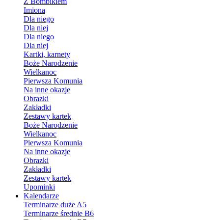
Z Bombikiem
Imiona
Dla niego
Dla niej
Dla niego
Dla niej
Kartki, karnety
Boże Narodzenie
Wielkanoc
Pierwsza Komunia
Na inne okazje
Obrazki
Zakładki
Zestawy kartek
Boże Narodzenie
Wielkanoc
Pierwsza Komunia
Na inne okazje
Obrazki
Zakładki
Zestawy kartek
Upominki
Kalendarze
Terminarze duże A5
Terminarze średnie B6