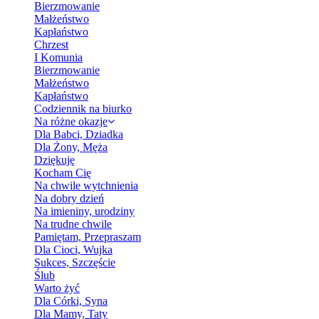
Bierzmowanie
Małżeństwo
Kapłaństwo
Chrzest
I Komunia
Bierzmowanie
Małżeństwo
Kapłaństwo
Codziennik na biurko
Na różne okazje
Dla Babci, Dziadka
Dla Żony, Męża
Dziękuję
Kocham Cię
Na chwile wytchnienia
Na dobry dzień
Na imieniny, urodziny
Na trudne chwile
Pamiętam, Przepraszam
Dla Cioci, Wujka
Sukces, Szczęście
Ślub
Warto żyć
Dla Córki, Syna
Dla Mamy, Taty