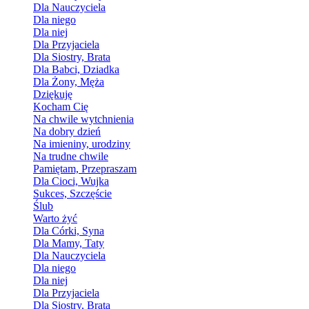
Dla Nauczyciela
Dla niego
Dla niej
Dla Przyjaciela
Dla Siostry, Brata
Dla Babci, Dziadka
Dla Żony, Męża
Dziękuję
Kocham Cię
Na chwile wytchnienia
Na dobry dzień
Na imieniny, urodziny
Na trudne chwile
Pamiętam, Przepraszam
Dla Cioci, Wujka
Sukces, Szczęście
Ślub
Warto żyć
Dla Córki, Syna
Dla Mamy, Taty
Dla Nauczyciela
Dla niego
Dla niej
Dla Przyjaciela
Dla Siostry, Brata