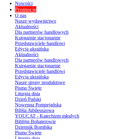
Nowości
Promocje
O nas
Nasze wydawnictwo
Aktualności
Dla partnerów handlowych
Księgarnie stacjonarnie
Przedstawiciele handlowi
Edycja ukraińska
Aktualności
Dla partnerów handlowych
Księgarnie stacjonarnie
Przedstawiciele handlowi
Edycja ukraińska
Nasze strony produktowe
Pismo Święte
Liturgia dnia
Dzień Pański
Nowenna Pompejańska
Biblia Jubileuszowa
YOUCAT - Katechizm młodych
Biblijni Bohaterowie
Dziennik Bombika
Pismo Święte
Liturgia dnia