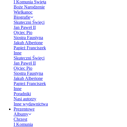
I Komunia Święta
Boże Narodzenie
Wielkanoc
Biografie
Skuteczni Święci
Jan Paweł II
Ojciec Pio
Siostra Faustyna
Jakub Alberione
Papież Franciszek
Inne
Skuteczni Święci
Jan Paweł II
Ojciec Pio
Siostra Faustyna
Jakub Alberione
Papież Franciszek
Inne
Poradniki
Nasi autorzy
Inne wydawnictwa
Prezentowe
Albumy
Chrzest
I Komunia