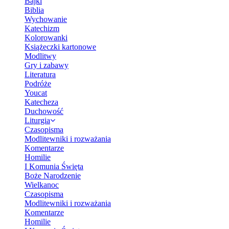
Bajki
Biblia
Wychowanie
Katechizm
Kolorowanki
Książeczki kartonowe
Modlitwy
Gry i zabawy
Literatura
Podróże
Youcat
Katecheza
Duchowość
Liturgia
Czasopisma
Modlitewniki i rozważania
Komentarze
Homilie
I Komunia Święta
Boże Narodzenie
Wielkanoc
Czasopisma
Modlitewniki i rozważania
Komentarze
Homilie