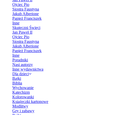
Ojciec Pio
Siostra Faustyna
Jakub Alberione
Papież Franciszek
Inne
Skuteczni Święci
Jan Paweł II
Ojciec Pio
Siostra Faustyna
Jakub Alberione
Papież Franciszek
Inne
Poradniki
Nasi autorzy
Inne wydawnictwa
Dla dzieci
Bajki
Biblia
Wychowanie
Katechizm
Kolorowanki
Książeczki kartonowe
Modlitwy
Gry i zabawy