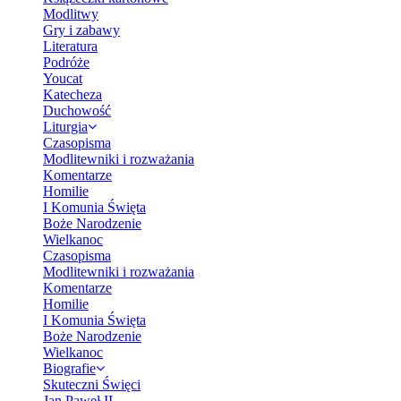
Modlitwy
Gry i zabawy
Literatura
Podróże
Youcat
Katecheza
Duchowość
Liturgia
Czasopisma
Modlitewniki i rozważania
Komentarze
Homilie
I Komunia Święta
Boże Narodzenie
Wielkanoc
Czasopisma
Modlitewniki i rozważania
Komentarze
Homilie
I Komunia Święta
Boże Narodzenie
Wielkanoc
Biografie
Skuteczni Święci
Jan Paweł II