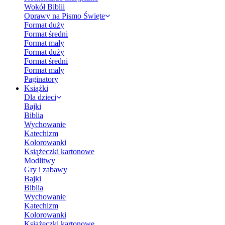
Wokół Biblii
Oprawy na Pismo Święte
Format duży
Format średni
Format mały
Format duży
Format średni
Format mały
Paginatory
Książki
Dla dzieci
Bajki
Biblia
Wychowanie
Katechizm
Kolorowanki
Książeczki kartonowe
Modlitwy
Gry i zabawy
Bajki
Biblia
Wychowanie
Katechizm
Kolorowanki
Książeczki kartonowe