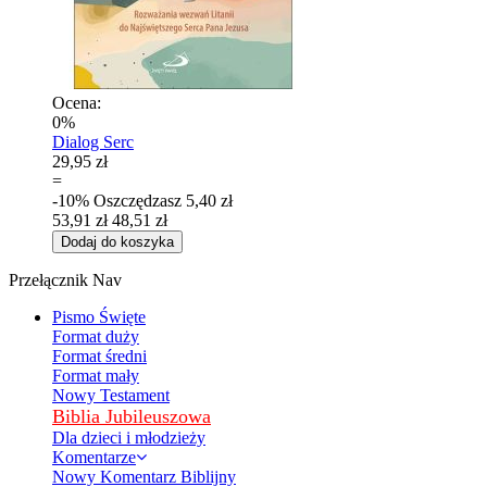
Ocena:
0%
Dialog Serc
29,95 zł
=
-10%
Oszczędzasz
5,40 zł
53,91 zł
48,51 zł
Dodaj do koszyka
Przełącznik Nav
Pismo Święte
Format duży
Format średni
Format mały
Nowy Testament
Biblia Jubileuszowa
Dla dzieci i młodzieży
Komentarze
Nowy Komentarz Biblijny