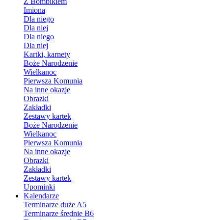
Z Bombikiem
Imiona
Dla niego
Dla niej
Dla niego
Dla niej
Kartki, karnety
Boże Narodzenie
Wielkanoc
Pierwsza Komunia
Na inne okazje
Obrazki
Zakładki
Zestawy kartek
Boże Narodzenie
Wielkanoc
Pierwsza Komunia
Na inne okazje
Obrazki
Zakładki
Zestawy kartek
Upominki
Kalendarze
Terminarze duże A5
Terminarze średnie B6