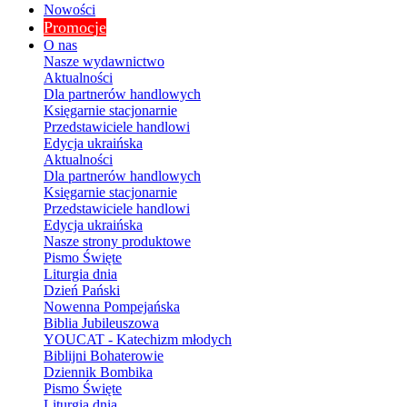
Nowości
Promocje
O nas
Nasze wydawnictwo
Aktualności
Dla partnerów handlowych
Księgarnie stacjonarnie
Przedstawiciele handlowi
Edycja ukraińska
Aktualności
Dla partnerów handlowych
Księgarnie stacjonarnie
Przedstawiciele handlowi
Edycja ukraińska
Nasze strony produktowe
Pismo Święte
Liturgia dnia
Dzień Pański
Nowenna Pompejańska
Biblia Jubileuszowa
YOUCAT - Katechizm młodych
Biblijni Bohaterowie
Dziennik Bombika
Pismo Święte
Liturgia dnia