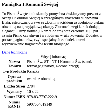
Pamiątka I Komunii Świętej
To Pismo Święte to doskonały pomysł na ekskluzywny prezent z
okazji I Komunii Świętej o szczególnym znaczeniu duchowym.
Białą, estetyczną oprawę ze złotym wyciskiem uzupełniono piękną
obwolutą na tę wyjątkową okazję. Złocone brzegi kartek dodają
elegancji. Duży format (16 cm x 22 cm) oraz czcionka 10,5 pkt
czynią Pismo czytelnym i wygodnym w użytkowaniu. Dodatek w
postaci paginatorów, czyli specjalnych zakładek ułatwi
wyszukiwanie fragmentów tekstu biblijnego.
Dane techniczne
Więcej informacji
Nazwa
Pismo Św. ST i NT I Komunia Św. (stand.
Towaru
format,paginatory, złocone brzegi)
Typ Produktu
Książka
Oprawa
twarda z obwolutą
produktu
Liczba Stron
2784
Wymiary
16 x 22
Numer ISBN
978-83-7797-222-9
Numer
5907564019149
EAN13