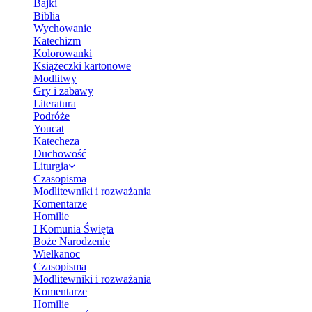
Bajki
Biblia
Wychowanie
Katechizm
Kolorowanki
Książeczki kartonowe
Modlitwy
Gry i zabawy
Literatura
Podróże
Youcat
Katecheza
Duchowość
Liturgia
Czasopisma
Modlitewniki i rozważania
Komentarze
Homilie
I Komunia Święta
Boże Narodzenie
Wielkanoc
Czasopisma
Modlitewniki i rozważania
Komentarze
Homilie