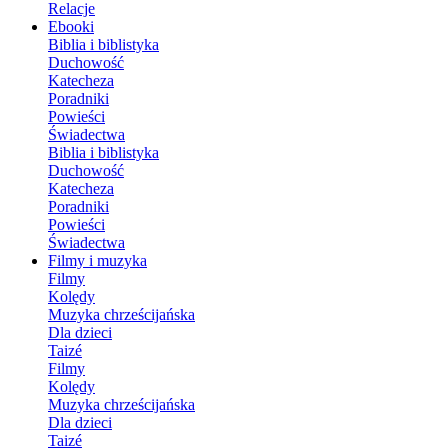
Relacje
Ebooki
Biblia i biblistyka
Duchowość
Katecheza
Poradniki
Powieści
Świadectwa
Biblia i biblistyka
Duchowość
Katecheza
Poradniki
Powieści
Świadectwa
Filmy i muzyka
Filmy
Kolędy
Muzyka chrześcijańska
Dla dzieci
Taizé
Filmy
Kolędy
Muzyka chrześcijańska
Dla dzieci
Taizé