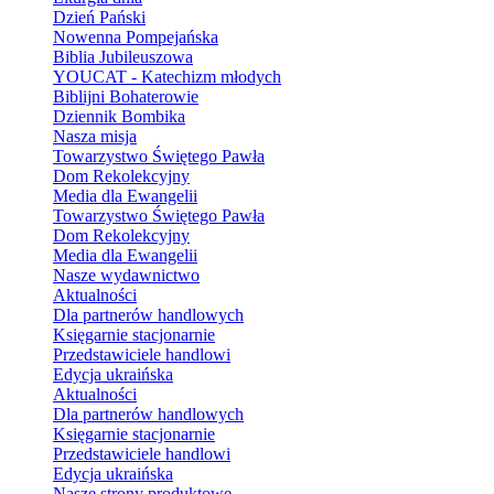
Dzień Pański
Nowenna Pompejańska
Biblia Jubileuszowa
YOUCAT - Katechizm młodych
Biblijni Bohaterowie
Dziennik Bombika
Nasza misja
Towarzystwo Świętego Pawła
Dom Rekolekcyjny
Media dla Ewangelii
Towarzystwo Świętego Pawła
Dom Rekolekcyjny
Media dla Ewangelii
Nasze wydawnictwo
Aktualności
Dla partnerów handlowych
Księgarnie stacjonarnie
Przedstawiciele handlowi
Edycja ukraińska
Aktualności
Dla partnerów handlowych
Księgarnie stacjonarnie
Przedstawiciele handlowi
Edycja ukraińska
Nasze strony produktowe