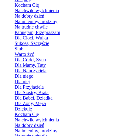
Kocham Cię
Na chwile wytchnienia
Na dobry dzień
Na imieniny, urodziny
Na trudne chwile
Pamiętam, Przepraszam
Dla Cioci, Wujka
Sukces, Szczęście
Ślub
Warto żyć
Dla Córki, Syna
Dla Mamy, Taty
Dla Nauczyciela
Dla niego
Dla niej
Dla Przyjaciela
Dla Siostry, Brata
Dla Babci, Dziadka
Dla Żony, Męża
Dziękuję
Kocham Cię
Na chwile wytchnienia
Na dobry dzień
Na imieniny, urodziny