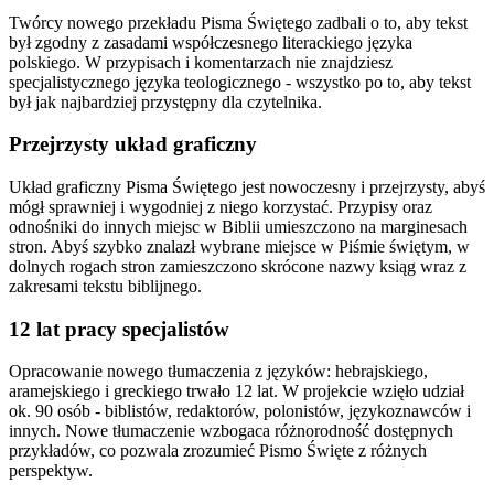
Twórcy nowego przekładu Pisma Świętego zadbali o to, aby tekst
był zgodny z zasadami współczesnego literackiego języka
polskiego. W przypisach i komentarzach nie znajdziesz
specjalistycznego języka teologicznego - wszystko po to, aby tekst
był jak najbardziej przystępny dla czytelnika.
Przejrzysty układ graficzny
Układ graficzny Pisma Świętego jest nowoczesny i przejrzysty, abyś
mógł sprawniej i wygodniej z niego korzystać. Przypisy oraz
odnośniki do innych miejsc w Biblii umieszczono na marginesach
stron. Abyś szybko znalazł wybrane miejsce w Piśmie świętym, w
dolnych rogach stron zamieszczono skrócone nazwy ksiąg wraz z
zakresami tekstu biblijnego.
12 lat pracy specjalistów
Opracowanie nowego tłumaczenia z języków: hebrajskiego,
aramejskiego i greckiego trwało 12 lat. W projekcie wzięło udział
ok. 90 osób - biblistów, redaktorów, polonistów, językoznawców i
innych. Nowe tłumaczenie wzbogaca różnorodność dostępnych
przykładów, co pozwala zrozumieć Pismo Święte z różnych
perspektyw.