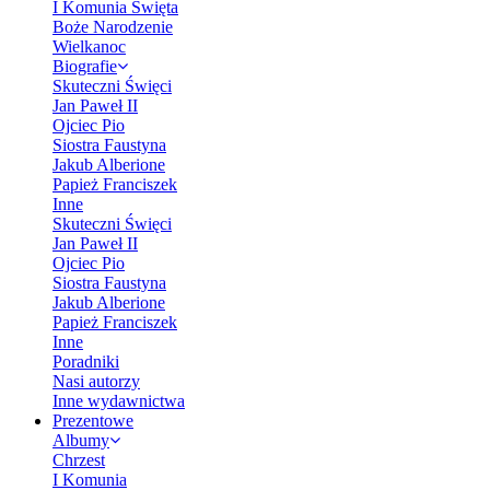
I Komunia Święta
Boże Narodzenie
Wielkanoc
Biografie
Skuteczni Święci
Jan Paweł II
Ojciec Pio
Siostra Faustyna
Jakub Alberione
Papież Franciszek
Inne
Skuteczni Święci
Jan Paweł II
Ojciec Pio
Siostra Faustyna
Jakub Alberione
Papież Franciszek
Inne
Poradniki
Nasi autorzy
Inne wydawnictwa
Prezentowe
Albumy
Chrzest
I Komunia