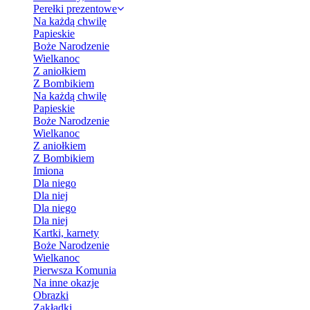
Perełki prezentowe
Na każdą chwilę
Papieskie
Boże Narodzenie
Wielkanoc
Z aniołkiem
Z Bombikiem
Na każdą chwilę
Papieskie
Boże Narodzenie
Wielkanoc
Z aniołkiem
Z Bombikiem
Imiona
Dla niego
Dla niej
Dla niego
Dla niej
Kartki, karnety
Boże Narodzenie
Wielkanoc
Pierwsza Komunia
Na inne okazje
Obrazki
Zakładki