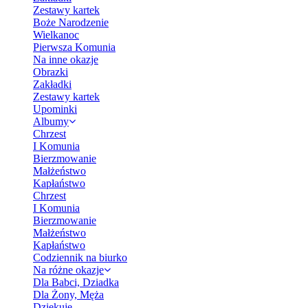
Zestawy kartek
Boże Narodzenie
Wielkanoc
Pierwsza Komunia
Na inne okazje
Obrazki
Zakładki
Zestawy kartek
Upominki
Albumy
Chrzest
I Komunia
Bierzmowanie
Małżeństwo
Kapłaństwo
Chrzest
I Komunia
Bierzmowanie
Małżeństwo
Kapłaństwo
Codziennik na biurko
Na różne okazje
Dla Babci, Dziadka
Dla Żony, Męża
Dziękuję