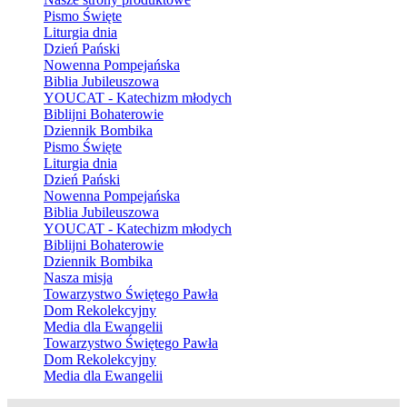
Pismo Święte
Liturgia dnia
Dzień Pański
Nowenna Pompejańska
Biblia Jubileuszowa
YOUCAT - Katechizm młodych
Biblijni Bohaterowie
Dziennik Bombika
Pismo Święte
Liturgia dnia
Dzień Pański
Nowenna Pompejańska
Biblia Jubileuszowa
YOUCAT - Katechizm młodych
Biblijni Bohaterowie
Dziennik Bombika
Nasza misja
Towarzystwo Świętego Pawła
Dom Rekolekcyjny
Media dla Ewangelii
Towarzystwo Świętego Pawła
Dom Rekolekcyjny
Media dla Ewangelii