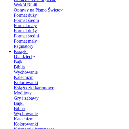
Wokół Biblii
Oprawy na Pismo Święte
Format duży
Format średni
Format mały
Format duży
Format średni
Format mały
Paginatory
Książki
Dla dzieci
Bajki
Biblia
Wychowanie
Katechizm
Kolorowanki
Książeczki kartonowe
Modlitwy
Gry i zabawy
Bajki
Biblia
Wychowanie
Katechizm
Kolorowanki