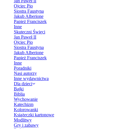
Jan Paweł II
Ojciec Pio
Siostra Faustyna
Jakub Alberione
Papież Franciszek
Inne
Skuteczni Święci
Jan Paweł II
Ojciec Pio
Siostra Faustyna
Jakub Alberione
Papież Franciszek
Inne
Poradniki
Nasi autorzy
Inne wydawnictwa
Dla dzieci
Bajki
Biblia
Wychowanie
Katechizm
Kolorowanki
Książeczki kartonowe
Modlitwy
Gry i zabawy