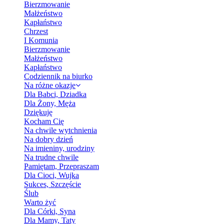
Bierzmowanie
Małżeństwo
Kapłaństwo
Chrzest
I Komunia
Bierzmowanie
Małżeństwo
Kapłaństwo
Codziennik na biurko
Na różne okazje
Dla Babci, Dziadka
Dla Żony, Męża
Dziękuję
Kocham Cię
Na chwile wytchnienia
Na dobry dzień
Na imieniny, urodziny
Na trudne chwile
Pamiętam, Przepraszam
Dla Cioci, Wujka
Sukces, Szczęście
Ślub
Warto żyć
Dla Córki, Syna
Dla Mamy, Taty