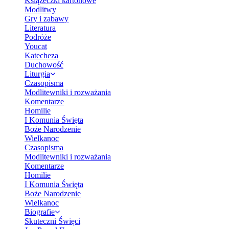
Książeczki kartonowe
Modlitwy
Gry i zabawy
Literatura
Podróże
Youcat
Katecheza
Duchowość
Liturgia
Czasopisma
Modlitewniki i rozważania
Komentarze
Homilie
I Komunia Święta
Boże Narodzenie
Wielkanoc
Czasopisma
Modlitewniki i rozważania
Komentarze
Homilie
I Komunia Święta
Boże Narodzenie
Wielkanoc
Biografie
Skuteczni Święci