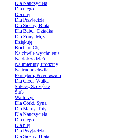
Dla Nauczyciela
Dla niego
Dla niej
Dla Przyjaciela
Dla Siostry, Brata
Dla Babci, Dziadka
Dla Żony, Męża
Dziękuję
Kocham Cię
Na chwile wytchnienia
Na dobry dzień
Na imieniny, urodziny
Na trudne chwile
Pamiętam, Przepraszam
Dla Cioci, Wujka
Sukces, Szczęście
Ślub
Warto żyć
Dla Córki, Syna
Dla Mamy, Taty
Dla Nauczyciela
Dla niego
Dla niej
Dla Przyjaciela
Dla Siostry, Brata