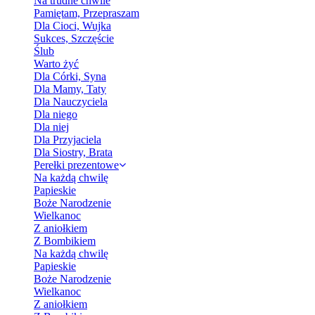
Na trudne chwile
Pamiętam, Przepraszam
Dla Cioci, Wujka
Sukces, Szczęście
Ślub
Warto żyć
Dla Córki, Syna
Dla Mamy, Taty
Dla Nauczyciela
Dla niego
Dla niej
Dla Przyjaciela
Dla Siostry, Brata
Perełki prezentowe
Na każdą chwilę
Papieskie
Boże Narodzenie
Wielkanoc
Z aniołkiem
Z Bombikiem
Na każdą chwilę
Papieskie
Boże Narodzenie
Wielkanoc
Z aniołkiem