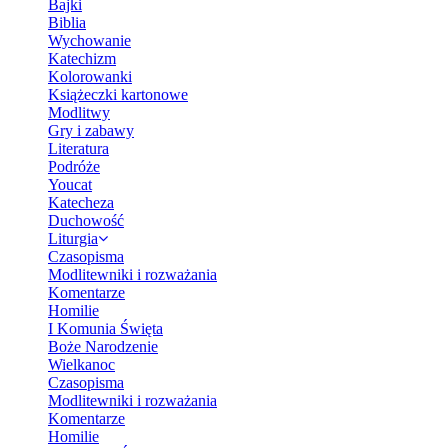
Bajki
Biblia
Wychowanie
Katechizm
Kolorowanki
Książeczki kartonowe
Modlitwy
Gry i zabawy
Literatura
Podróże
Youcat
Katecheza
Duchowość
Liturgia
Czasopisma
Modlitewniki i rozważania
Komentarze
Homilie
I Komunia Święta
Boże Narodzenie
Wielkanoc
Czasopisma
Modlitewniki i rozważania
Komentarze
Homilie