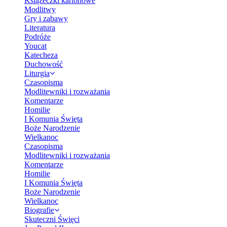
Książeczki kartonowe
Modlitwy
Gry i zabawy
Literatura
Podróże
Youcat
Katecheza
Duchowość
Liturgia
Czasopisma
Modlitewniki i rozważania
Komentarze
Homilie
I Komunia Święta
Boże Narodzenie
Wielkanoc
Czasopisma
Modlitewniki i rozważania
Komentarze
Homilie
I Komunia Święta
Boże Narodzenie
Wielkanoc
Biografie
Skuteczni Święci