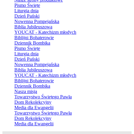
Pismo Święte
Liturgia dnia
Dzień Pański
Nowenna Pompejańska
Biblia Jubileuszowa
YOUCAT - Katechizm młodych
Biblijni Bohaterowie
Dziennik Bombika
Pismo Święte
Liturgia dnia
Dzień Pański
Nowenna Pompejańska
Biblia Jubileuszowa
YOUCAT - Katechizm młodych
Biblijni Bohaterowie
Dziennik Bombika
Nasza misja
Towarzystwo Świętego Pawła
Dom Rekolekcyjny
Media dla Ewangelii
Towarzystwo Świętego Pawła
Dom Rekolekcyjny
Media dla Ewangelii