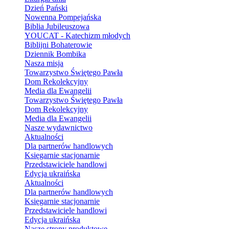
Dzień Pański
Nowenna Pompejańska
Biblia Jubileuszowa
YOUCAT - Katechizm młodych
Biblijni Bohaterowie
Dziennik Bombika
Nasza misja
Towarzystwo Świętego Pawła
Dom Rekolekcyjny
Media dla Ewangelii
Towarzystwo Świętego Pawła
Dom Rekolekcyjny
Media dla Ewangelii
Nasze wydawnictwo
Aktualności
Dla partnerów handlowych
Księgarnie stacjonarnie
Przedstawiciele handlowi
Edycja ukraińska
Aktualności
Dla partnerów handlowych
Księgarnie stacjonarnie
Przedstawiciele handlowi
Edycja ukraińska
Nasze strony produktowe