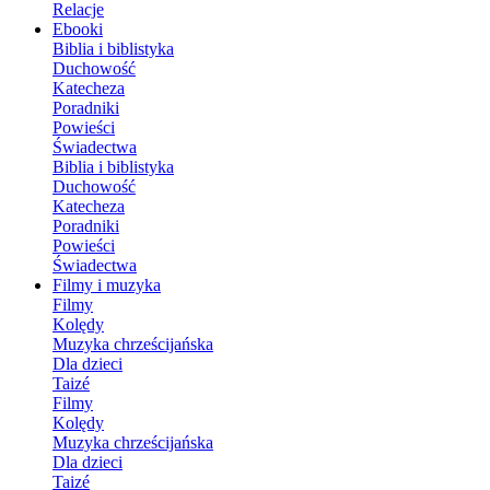
Relacje
Ebooki
Biblia i biblistyka
Duchowość
Katecheza
Poradniki
Powieści
Świadectwa
Biblia i biblistyka
Duchowość
Katecheza
Poradniki
Powieści
Świadectwa
Filmy i muzyka
Filmy
Kolędy
Muzyka chrześcijańska
Dla dzieci
Taizé
Filmy
Kolędy
Muzyka chrześcijańska
Dla dzieci
Taizé