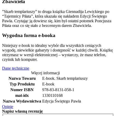
Zbawiciela
”Skarb templariuszy” to druga książka Giennadija Lewickiego po
“Tajemnicy Piłata”, która ukazała się nakładem Edycji Świętego
Pawła. Czytając ją dowiesz się, kim był ostatni potomek Poncjusza
Piłata oraz co się stało z bezcennym darem Zbawiciela.
Wygodna forma e-booka
Niniejszy e-book to idealny wybór dla wszystkich ceniących
wygodę, niewielkie gabaryty i dostępność w każdej chwili. Książkę
otrzymasz w wersji elektronicznej – wystarczy, że masz telefon,
czytnik lub komputer.
Dane techniczne
Więcej informacji
Nazwa Towaru
E-book. Skarb templariuszy
Typ Produktu
E-book
Numer ISBN
978-83-8131-058-1
mat-idx
1330110168
Nazwa Wydawnictwa
Edycja Świętego Pawła
Opinie
Napisz
własną recenzję