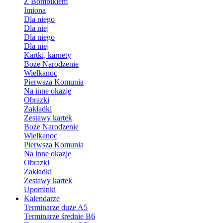
Z Bombikiem
Imiona
Dla niego
Dla niej
Dla niego
Dla niej
Kartki, karnety
Boże Narodzenie
Wielkanoc
Pierwsza Komunia
Na inne okazje
Obrazki
Zakładki
Zestawy kartek
Boże Narodzenie
Wielkanoc
Pierwsza Komunia
Na inne okazje
Obrazki
Zakładki
Zestawy kartek
Upominki
Kalendarze
Terminarze duże A5
Terminarze średnie B6