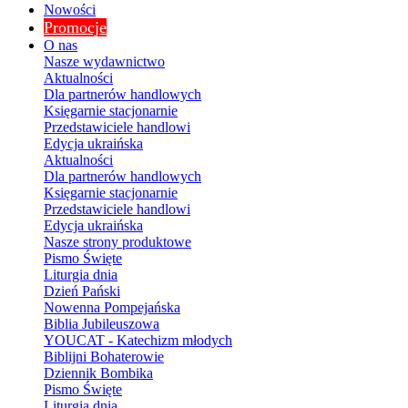
Nowości
Promocje
O nas
Nasze wydawnictwo
Aktualności
Dla partnerów handlowych
Księgarnie stacjonarnie
Przedstawiciele handlowi
Edycja ukraińska
Aktualności
Dla partnerów handlowych
Księgarnie stacjonarnie
Przedstawiciele handlowi
Edycja ukraińska
Nasze strony produktowe
Pismo Święte
Liturgia dnia
Dzień Pański
Nowenna Pompejańska
Biblia Jubileuszowa
YOUCAT - Katechizm młodych
Biblijni Bohaterowie
Dziennik Bombika
Pismo Święte
Liturgia dnia