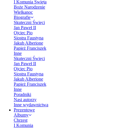
I Komunia Święta
Boże Narodzenie
Wielkanoc
Biografie
Skuteczni Święci
Jan Paweł II
Ojciec Pio
Siostra Faustyna
Jakub Alberione
Papież Franciszek
Inne
Skuteczni Święci
Jan Paweł II
Ojciec Pio
Siostra Faustyna
Jakub Alberione
Papież Franciszek
Inne
Poradniki
Nasi autorzy
Inne wydawnictwa
Prezentowe
Albumy
Chrzest
I Komunia