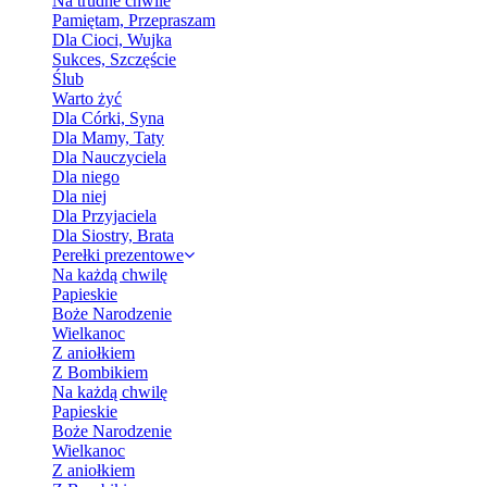
Na trudne chwile
Pamiętam, Przepraszam
Dla Cioci, Wujka
Sukces, Szczęście
Ślub
Warto żyć
Dla Córki, Syna
Dla Mamy, Taty
Dla Nauczyciela
Dla niego
Dla niej
Dla Przyjaciela
Dla Siostry, Brata
Perełki prezentowe
Na każdą chwilę
Papieskie
Boże Narodzenie
Wielkanoc
Z aniołkiem
Z Bombikiem
Na każdą chwilę
Papieskie
Boże Narodzenie
Wielkanoc
Z aniołkiem