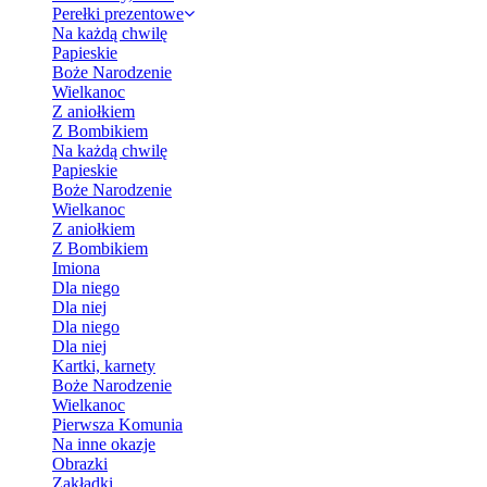
Perełki prezentowe
Na każdą chwilę
Papieskie
Boże Narodzenie
Wielkanoc
Z aniołkiem
Z Bombikiem
Na każdą chwilę
Papieskie
Boże Narodzenie
Wielkanoc
Z aniołkiem
Z Bombikiem
Imiona
Dla niego
Dla niej
Dla niego
Dla niej
Kartki, karnety
Boże Narodzenie
Wielkanoc
Pierwsza Komunia
Na inne okazje
Obrazki
Zakładki