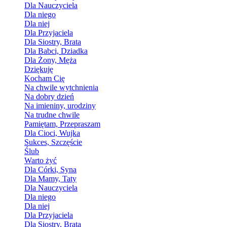
Dla Nauczyciela
Dla niego
Dla niej
Dla Przyjaciela
Dla Siostry, Brata
Dla Babci, Dziadka
Dla Żony, Męża
Dziękuję
Kocham Cię
Na chwile wytchnienia
Na dobry dzień
Na imieniny, urodziny
Na trudne chwile
Pamiętam, Przepraszam
Dla Cioci, Wujka
Sukces, Szczęście
Ślub
Warto żyć
Dla Córki, Syna
Dla Mamy, Taty
Dla Nauczyciela
Dla niego
Dla niej
Dla Przyjaciela
Dla Siostry, Brata