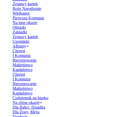
Zestawy kartek
Boże Narodzenie
Wielkanoc
Pierwsza Komunia
Na inne okazje
Obrazki
Zakładki
Zestawy kartek
Upominki
Albumy
Chrzest
I Komunia
Bierzmowanie
Małżeństwo
Kapłaństwo
Chrzest
I Komunia
Bierzmowanie
Małżeństwo
Kapłaństwo
Codziennik na biurko
Na różne okazje
Dla Babci, Dziadka
Dla Żony, Męża
Dziękuję