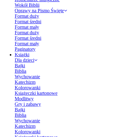
Wokół Biblii
Oprawy na Pismo Święte
Format duży
Format średni
Format mały
Format duży
Format średni
Format mały
Paginatory
Książki
Dla dzieci
Bajki
Biblia
Wychowanie
Katechizm
Kolorowanki
Książeczki kartonowe
Modlitwy
Gry i zabawy
Bajki
Biblia
Wychowanie
Katechizm
Kolorowanki