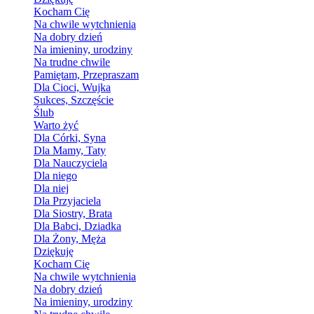
Kocham Cię
Na chwile wytchnienia
Na dobry dzień
Na imieniny, urodziny
Na trudne chwile
Pamiętam, Przepraszam
Dla Cioci, Wujka
Sukces, Szczęście
Ślub
Warto żyć
Dla Córki, Syna
Dla Mamy, Taty
Dla Nauczyciela
Dla niego
Dla niej
Dla Przyjaciela
Dla Siostry, Brata
Dla Babci, Dziadka
Dla Żony, Męża
Dziękuję
Kocham Cię
Na chwile wytchnienia
Na dobry dzień
Na imieniny, urodziny