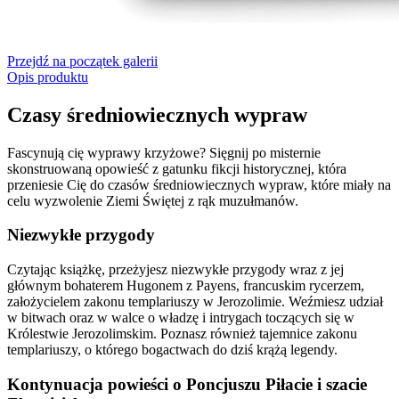
Przejdź na początek galerii
Opis produktu
Czasy średniowiecznych wypraw
Fascynują cię wyprawy krzyżowe? Sięgnij po misternie
skonstruowaną opowieść z gatunku fikcji historycznej, która
przeniesie Cię do czasów średniowiecznych wypraw, które miały na
celu wyzwolenie Ziemi Świętej z rąk muzułmanów.
Niezwykłe przygody
Czytając książkę, przeżyjesz niezwykłe przygody wraz z jej
głównym bohaterem Hugonem z Payens, francuskim rycerzem,
założycielem zakonu templariuszy w Jerozolimie. Weźmiesz udział
w bitwach oraz w walce o władzę i intrygach toczących się w
Królestwie Jerozolimskim. Poznasz również tajemnice zakonu
templariuszy, o którego bogactwach do dziś krążą legendy.
Kontynuacja powieści o Poncjuszu Piłacie i szacie