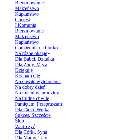
Bierzmowanie
Małżeństwo
Kapłaństwo
Chrzest
I Komunia
Bierzmowanie
Małżeństwo
Kapłaństwo
Codziennik na biurko
Na różne okazje
Dla Babci, Dziadka
Dla Żony, Męża
Dziękuję
Kocham Cię
Na chwile wytchnienia
Na dobry dzień
Na imieniny, urodziny
Na trudne chwile
Pamiętam, Przepraszam
Dla Cioci, Wujka
Sukces, Szczęście
Ślub
Warto żyć
Dla Córki, Syna
Dla Mamy, Taty