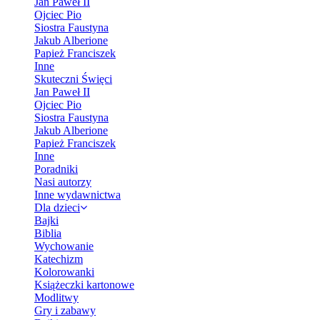
Jan Paweł II
Ojciec Pio
Siostra Faustyna
Jakub Alberione
Papież Franciszek
Inne
Skuteczni Święci
Jan Paweł II
Ojciec Pio
Siostra Faustyna
Jakub Alberione
Papież Franciszek
Inne
Poradniki
Nasi autorzy
Inne wydawnictwa
Dla dzieci
Bajki
Biblia
Wychowanie
Katechizm
Kolorowanki
Książeczki kartonowe
Modlitwy
Gry i zabawy