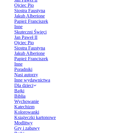
Ojciec Pio
Siostra Faustyna
Jakub Alberione
Papież Franciszek
Inne
Skuteczni Święci
Jan Paweł II
Ojciec Pio
Siostra Faustyna
Jakub Alberione
Papież Franciszek
Inne
Poradniki
Nasi autorzy
Inne wydawnictwa
Dla dzieci
Bajki
Biblia
Wychowanie
Katechizm
Kolorowanki
Książeczki kartonowe
Modlitwy
Gry i zabawy