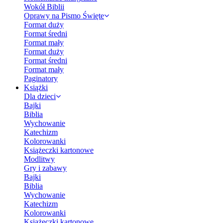
Wokół Biblii
Oprawy na Pismo Święte
Format duży
Format średni
Format mały
Format duży
Format średni
Format mały
Paginatory
Książki
Dla dzieci
Bajki
Biblia
Wychowanie
Katechizm
Kolorowanki
Książeczki kartonowe
Modlitwy
Gry i zabawy
Bajki
Biblia
Wychowanie
Katechizm
Kolorowanki
Książeczki kartonowe