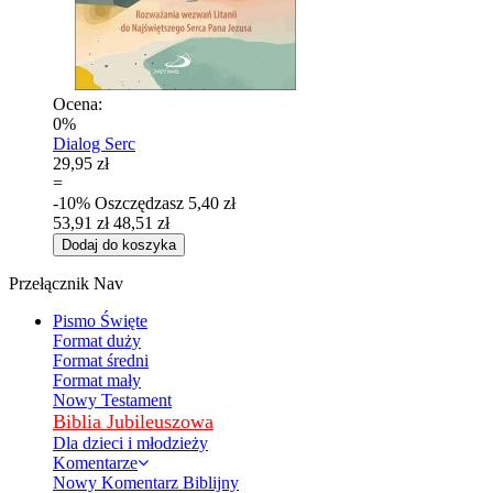
Ocena:
0%
Dialog Serc
29,95 zł
=
-10%
Oszczędzasz
5,40 zł
53,91 zł
48,51 zł
Dodaj do koszyka
Przełącznik Nav
Pismo Święte
Format duży
Format średni
Format mały
Nowy Testament
Biblia Jubileuszowa
Dla dzieci i młodzieży
Komentarze
Nowy Komentarz Biblijny