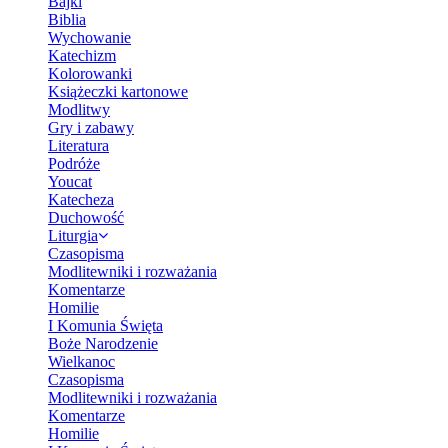
Bajki
Biblia
Wychowanie
Katechizm
Kolorowanki
Książeczki kartonowe
Modlitwy
Gry i zabawy
Literatura
Podróże
Youcat
Katecheza
Duchowość
Liturgia
Czasopisma
Modlitewniki i rozważania
Komentarze
Homilie
I Komunia Święta
Boże Narodzenie
Wielkanoc
Czasopisma
Modlitewniki i rozważania
Komentarze
Homilie