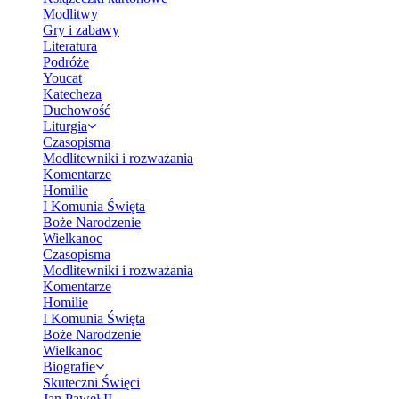
Modlitwy
Gry i zabawy
Literatura
Podróże
Youcat
Katecheza
Duchowość
Liturgia
Czasopisma
Modlitewniki i rozważania
Komentarze
Homilie
I Komunia Święta
Boże Narodzenie
Wielkanoc
Czasopisma
Modlitewniki i rozważania
Komentarze
Homilie
I Komunia Święta
Boże Narodzenie
Wielkanoc
Biografie
Skuteczni Święci
Jan Paweł II