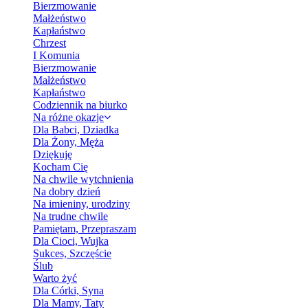
Bierzmowanie
Małżeństwo
Kapłaństwo
Chrzest
I Komunia
Bierzmowanie
Małżeństwo
Kapłaństwo
Codziennik na biurko
Na różne okazje
Dla Babci, Dziadka
Dla Żony, Męża
Dziękuję
Kocham Cię
Na chwile wytchnienia
Na dobry dzień
Na imieniny, urodziny
Na trudne chwile
Pamiętam, Przepraszam
Dla Cioci, Wujka
Sukces, Szczęście
Ślub
Warto żyć
Dla Córki, Syna
Dla Mamy, Taty