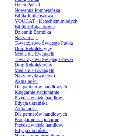
Dzień Pański
Nowenna Pompejańska
Biblia Jubileuszowa
YOUCAT - Katechizm młodych
Biblijni Bohaterowie
Dziennik Bombika
Nasza misja
Towarzystwo Świętego Pawła
Dom Rekolekcyjny
Media dla Ewangelii
Towarzystwo Świętego Pawła
Dom Rekolekcyjny
Media dla Ewangelii
Nasze wydawnictwo
Aktualności
Dla partnerów handlowych
Księgarnie stacjonarnie
Przedstawiciele handlowi
Edycja ukraińska
Aktualności
Dla partnerów handlowych
Księgarnie stacjonarnie
Przedstawiciele handlowi
Edycja ukraińska
Nasze strony produktowe