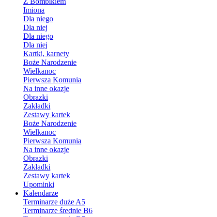
Z Bombikiem
Imiona
Dla niego
Dla niej
Dla niego
Dla niej
Kartki, karnety
Boże Narodzenie
Wielkanoc
Pierwsza Komunia
Na inne okazje
Obrazki
Zakładki
Zestawy kartek
Boże Narodzenie
Wielkanoc
Pierwsza Komunia
Na inne okazje
Obrazki
Zakładki
Zestawy kartek
Upominki
Kalendarze
Terminarze duże A5
Terminarze średnie B6