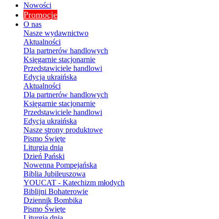
Nowości
Promocje
O nas
Nasze wydawnictwo
Aktualności
Dla partnerów handlowych
Księgarnie stacjonarnie
Przedstawiciele handlowi
Edycja ukraińska
Aktualności
Dla partnerów handlowych
Księgarnie stacjonarnie
Przedstawiciele handlowi
Edycja ukraińska
Nasze strony produktowe
Pismo Święte
Liturgia dnia
Dzień Pański
Nowenna Pompejańska
Biblia Jubileuszowa
YOUCAT - Katechizm młodych
Biblijni Bohaterowie
Dziennik Bombika
Pismo Święte
Liturgia dnia