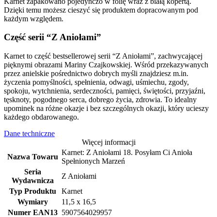
Karnet zapakowano pojedynczo w folię wraz z białą kopertą.
Dzięki temu możesz cieszyć się produktem dopracowanym pod
każdym względem.
Część serii “Z Aniołami”
Karnet to część bestsellerowej serii “Z Aniołami”, zachwycającej
pięknymi obrazami Mariny Czajkowskiej. Wśród przekazywanych
przez anielskie pośrednictwo dobrych myśli znajdziesz m.in.
życzenia pomyślności, spełnienia, odwagi, uśmiechu, zgody,
spokoju, wytchnienia, serdeczności, pamięci, świętości, przyjaźni,
tęsknoty, pogodnego serca, dobrego życia, zdrowia. To idealny
upominek na różne okazje i bez szczególnych okazji, który ucieszy
każdego obdarowanego.
Dane techniczne
Więcej informacji
Karnet: Z Aniołami 18. Posyłam Ci Anioła
Nazwa Towaru
Spełnionych Marzeń
Seria
Z Aniołami
Wydawnicza
Typ Produktu
Karnet
Wymiary
11,5 x 16,5
Numer EAN13
5907564029957