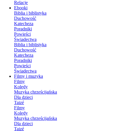
Relacje
Ebooki
Biblia i biblistyka
Duchowość
Katecheza
Poradniki
Powieści
Świadectwa
Biblia i biblistyka
Duchowość
Katecheza
Poradniki
Powieści
Świadectwa
Filmy i muzyka
Filmy
Kolędy
Muzyka chrześcijańska
Dla dzieci
Taizé
Filmy
Kolędy
Muzyka chrześcijańska
Dla dzieci
Taizé