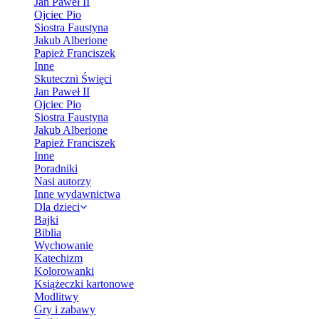
Jan Paweł II
Ojciec Pio
Siostra Faustyna
Jakub Alberione
Papież Franciszek
Inne
Skuteczni Święci
Jan Paweł II
Ojciec Pio
Siostra Faustyna
Jakub Alberione
Papież Franciszek
Inne
Poradniki
Nasi autorzy
Inne wydawnictwa
Dla dzieci
Bajki
Biblia
Wychowanie
Katechizm
Kolorowanki
Książeczki kartonowe
Modlitwy
Gry i zabawy