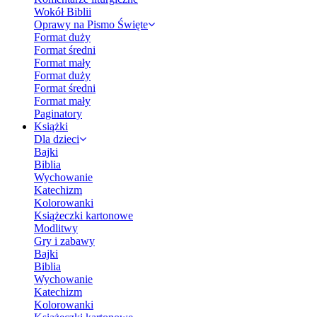
Wokół Biblii
Oprawy na Pismo Święte
Format duży
Format średni
Format mały
Format duży
Format średni
Format mały
Paginatory
Książki
Dla dzieci
Bajki
Biblia
Wychowanie
Katechizm
Kolorowanki
Książeczki kartonowe
Modlitwy
Gry i zabawy
Bajki
Biblia
Wychowanie
Katechizm
Kolorowanki