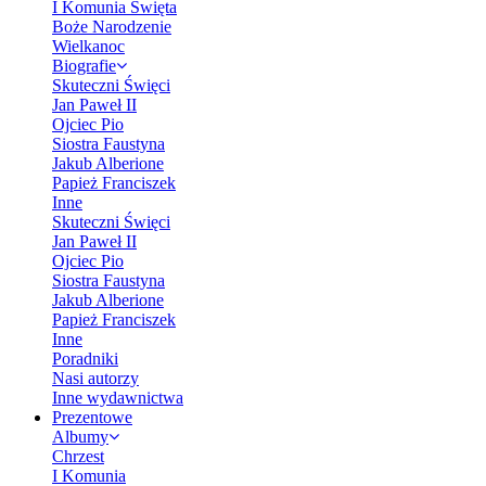
I Komunia Święta
Boże Narodzenie
Wielkanoc
Biografie
Skuteczni Święci
Jan Paweł II
Ojciec Pio
Siostra Faustyna
Jakub Alberione
Papież Franciszek
Inne
Skuteczni Święci
Jan Paweł II
Ojciec Pio
Siostra Faustyna
Jakub Alberione
Papież Franciszek
Inne
Poradniki
Nasi autorzy
Inne wydawnictwa
Prezentowe
Albumy
Chrzest
I Komunia