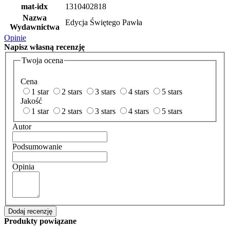
mat-idx
1310402818
Nazwa
Edycja Świętego Pawła
Wydawnictwa
Opinie
Napisz
własną recenzję
Twoja ocena
Cena
1 star
2 stars
3 stars
4 stars
5 stars
Jakość
1 star
2 stars
3 stars
4 stars
5 stars
Autor
Podsumowanie
Opinia
Dodaj recenzję
Produkty powiązane