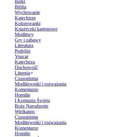
Bajki
Biblia
Wychowanie
Katechizm
Kolorowanki
Książeczki kartonowe
Modlitwy
Gry i zabawy
Literatura
Podróże
Youcat
Katecheza
Duchowość
Liturgia
Czasopisma
Modlitewniki i rozważania
Komentarze
Homilie
I Komunia Święta
Boże Narodzenie
Wielkanoc
Czasopisma
Modlitewniki i rozważania
Komentarze
Homilie