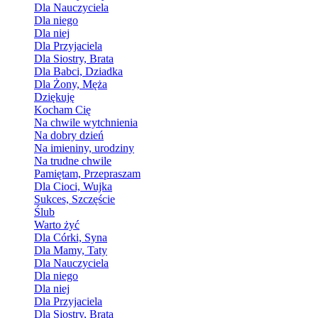
Dla Nauczyciela
Dla niego
Dla niej
Dla Przyjaciela
Dla Siostry, Brata
Dla Babci, Dziadka
Dla Żony, Męża
Dziękuję
Kocham Cię
Na chwile wytchnienia
Na dobry dzień
Na imieniny, urodziny
Na trudne chwile
Pamiętam, Przepraszam
Dla Cioci, Wujka
Sukces, Szczęście
Ślub
Warto żyć
Dla Córki, Syna
Dla Mamy, Taty
Dla Nauczyciela
Dla niego
Dla niej
Dla Przyjaciela
Dla Siostry, Brata