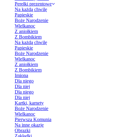
Perełki prezentowe
Na każdą chwilę
Papieskie
Boże Narodzenie
Wielkanoc
Z aniołkiem
Z Bombikiem
Na każdą chwilę
Papieskie
Boże Narodzenie
Wielkanoc
Z aniołkiem
Z Bombikiem
Imiona
Dla niego
Dla niej
Dla niego
Dla niej
Kartki, karnety
Boże Narodzenie
Wielkanoc
Pierwsza Komunia
Na inne okazje
Obrazki
Zakładki