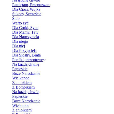
Na trudne chwile
Pamiętam, Przepraszam
Dla Cioci, Wujka
Sukces, Szczęście
Ślub
Warto żyć
Dla Córki, Syna
Dla Mamy, Taty
Dla Nauczyciela
Dla niego
Dla niej
Dla Przyjaciela
Dla Siostry, Brata
Perełki prezentowe
Na każdą chwilę
Papieskie
Boże Narodzenie
Wielkanoc
Z aniołkiem
Z Bombikiem
Na każdą chwilę
Papieskie
Boże Narodzenie
Wielkanoc
Z aniołkiem