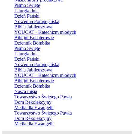
Pismo Święte
Liturgia dnia
Dzień Pański
Nowenna Pompejańska
Biblia Jubileuszowa
YOUCAT - Katechizm młodych
Biblijni Bohaterowie
Dziennik Bombika
Pismo Święte
Liturgia dnia
Dzień Pański
Nowenna Pompejańska
Biblia Jubileuszowa
YOUCAT - Katechizm młodych
Biblijni Bohaterowie
Dziennik Bombika
Nasza misja
Towarzystwo Świętego Pawła
Dom Rekolekcyjny
Media dla Ewangelii
Towarzystwo Świętego Pawła
Dom Rekolekcyjny
Media dla Ewangelii