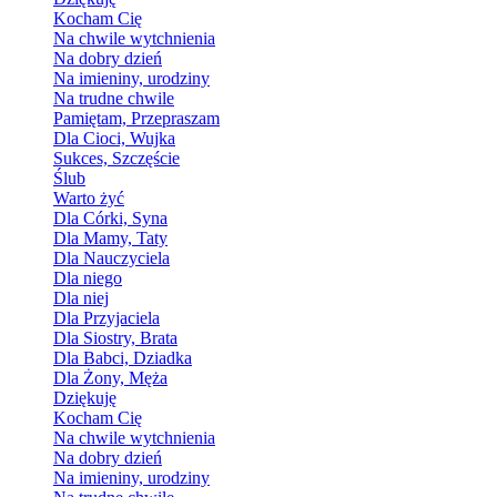
Kocham Cię
Na chwile wytchnienia
Na dobry dzień
Na imieniny, urodziny
Na trudne chwile
Pamiętam, Przepraszam
Dla Cioci, Wujka
Sukces, Szczęście
Ślub
Warto żyć
Dla Córki, Syna
Dla Mamy, Taty
Dla Nauczyciela
Dla niego
Dla niej
Dla Przyjaciela
Dla Siostry, Brata
Dla Babci, Dziadka
Dla Żony, Męża
Dziękuję
Kocham Cię
Na chwile wytchnienia
Na dobry dzień
Na imieniny, urodziny