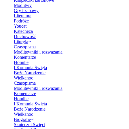
Książeczki kartonowe
Modlitwy
Gry i zabawy
Literatura
Podróże
Youcat
Katecheza
Duchowość
Liturgia
Czasopisma
Modlitewniki i rozważania
Komentarze
Homilie
I Komunia Święta
Boże Narodzenie
Wielkanoc
Czasopisma
Modlitewniki i rozważania
Komentarze
Homilie
I Komunia Święta
Boże Narodzenie
Wielkanoc
Biografie
Skuteczni Święci