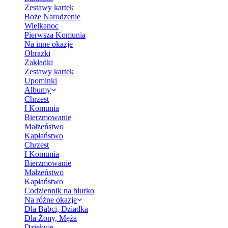
Zestawy kartek
Boże Narodzenie
Wielkanoc
Pierwsza Komunia
Na inne okazje
Obrazki
Zakładki
Zestawy kartek
Upominki
Albumy
Chrzest
I Komunia
Bierzmowanie
Małżeństwo
Kapłaństwo
Chrzest
I Komunia
Bierzmowanie
Małżeństwo
Kapłaństwo
Codziennik na biurko
Na różne okazje
Dla Babci, Dziadka
Dla Żony, Męża
Dziękuję