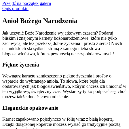
Przejdź na początek galerii
Opis produktu
Anioł Bożego Narodzenia
Jak uczynić Boże Narodzenie wyjątkowym czasem? Podaruj
bliskim i znajomym karnety bożonarodzeniowe, które nie tylko
zachwycą, ale też przekażą dobre życzenia - prosto z serca! Niech
na anielskich skrzydłach sfruną z samego nieba słowa
błogosławieństwa, które z pewnością ucieszą obdarowanych!
Piękne życzenia
Wewnątrz karnetu zamieszczono piękne życzenia i prośby o
wsparcie do wybranego anioła. To słowa, które będą dla
obdarowanych jak błogosławieństwo, którym chcesz ich umocnić w
ten wyjątkowy, świąteczny czas. Wystarczy tylko podpisać się, choć
możesz także dodać słowo od siebie.
Eleganckie opakowanie
Karnet zapakowano pojedynczo w folię wraz z białą kopertą.
Dzięki dołączonej kopercie możesz wysłać go tradycyjnie pocztą