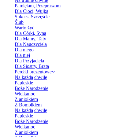
Na trudne chwile
Pamiętam, Przepraszam
Dla Cioci, Wujka
Sukces, Szczęście
Ślub
Warto żyć
Dla Córki, Syna
Dla Mamy, Taty
Dla Nauczyciela
Dla niego
Dla niej
Dla Przyjaciela
Dla Siostry, Brata
Perełki prezentowe
Na każdą chwilę
Papieskie
Boże Narodzenie
Wielkanoc
Z aniołkiem
Z Bombikiem
Na każdą chwilę
Papieskie
Boże Narodzenie
Wielkanoc
Z aniołkiem