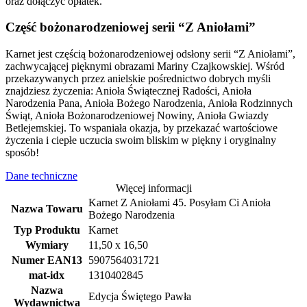
oraz dołączyć opłatek.
Część bożonarodzeniowej serii “Z Aniołami”
Karnet jest częścią bożonarodzeniowej odsłony serii “Z Aniołami”,
zachwycającej pięknymi obrazami Mariny Czajkowskiej. Wśród
przekazywanych przez anielskie pośrednictwo dobrych myśli
znajdziesz życzenia: Anioła Świątecznej Radości, Anioła
Narodzenia Pana, Anioła Bożego Narodzenia, Anioła Rodzinnych
Świąt, Anioła Bożonarodzeniowej Nowiny, Anioła Gwiazdy
Betlejemskiej. To wspaniała okazja, by przekazać wartościowe
życzenia i ciepłe uczucia swoim bliskim w piękny i oryginalny
sposób!
Dane techniczne
Więcej informacji
Karnet Z Aniołami 45. Posyłam Ci Anioła
Nazwa Towaru
Bożego Narodzenia
Typ Produktu
Karnet
Wymiary
11,50 x 16,50
Numer EAN13
5907564031721
mat-idx
1310402845
Nazwa
Edycja Świętego Pawła
Wydawnictwa