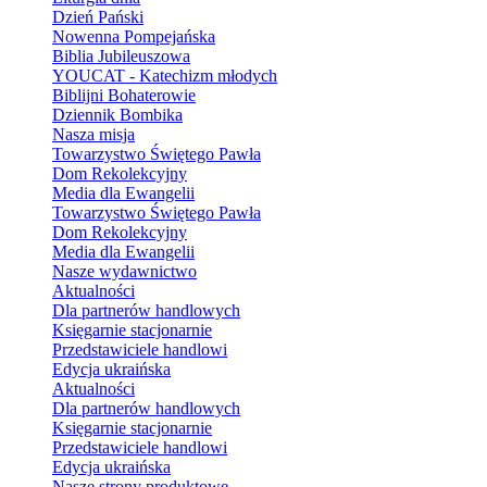
Dzień Pański
Nowenna Pompejańska
Biblia Jubileuszowa
YOUCAT - Katechizm młodych
Biblijni Bohaterowie
Dziennik Bombika
Nasza misja
Towarzystwo Świętego Pawła
Dom Rekolekcyjny
Media dla Ewangelii
Towarzystwo Świętego Pawła
Dom Rekolekcyjny
Media dla Ewangelii
Nasze wydawnictwo
Aktualności
Dla partnerów handlowych
Księgarnie stacjonarnie
Przedstawiciele handlowi
Edycja ukraińska
Aktualności
Dla partnerów handlowych
Księgarnie stacjonarnie
Przedstawiciele handlowi
Edycja ukraińska
Nasze strony produktowe