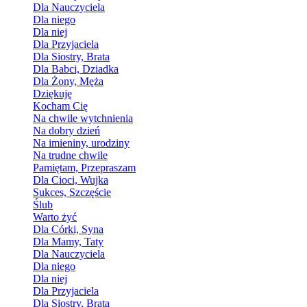
Dla Nauczyciela
Dla niego
Dla niej
Dla Przyjaciela
Dla Siostry, Brata
Dla Babci, Dziadka
Dla Żony, Męża
Dziękuję
Kocham Cię
Na chwile wytchnienia
Na dobry dzień
Na imieniny, urodziny
Na trudne chwile
Pamiętam, Przepraszam
Dla Cioci, Wujka
Sukces, Szczęście
Ślub
Warto żyć
Dla Córki, Syna
Dla Mamy, Taty
Dla Nauczyciela
Dla niego
Dla niej
Dla Przyjaciela
Dla Siostry, Brata