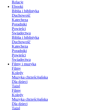
Relacje
Ebooki
Biblia i biblistyka
Duchowość
Katecheza
Poradniki
Powieści
Świadectwa
Biblia i biblistyka
Duchowość
Katecheza
Poradniki
Powieści
Świadectwa
Filmy i muzyka
Filmy
Kolędy
Muzyka chrześcijańska
Dla dzieci
Taizé
Filmy
Kolędy
Muzyka chrześcijańska
Dla dzieci
Taizé