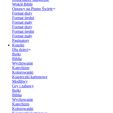
Wokół Biblii
Oprawy na Pismo Święte
Format duży
Format średni
Format mały
Format duży
Format średni
Format mały
Paginatory
Książki
Dla dzieci
Bajki
Biblia
Wychowanie
Katechizm
Kolorowanki
Książeczki kartonowe
Modlitwy
Gry i zabawy
Bajki
Biblia
Wychowanie
Katechizm
Kolorowanki