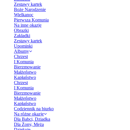
Zestawy kartek
Boże Narodzenie
Wielkanoc
Pierwsza Komunia
Na inne okazje
Obrazki
Zakładki
Zestawy kartek
Upominki
Albumy
Chrzest
I Komunia
Bierzmowanie
Małżeństwo
Kapłaństwo
Chrzest
I Komunia
Bierzmowanie
Małżeństwo
Kapłaństwo
Codziennik na biurko
Na różne okazje
Dla Babci, Dziadka
Dla Żony, Męża
Dziękuję