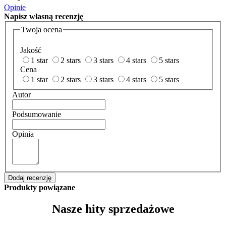
Opinie
Napisz
własną recenzję
Twoja ocena
Jakość
1 star
2 stars
3 stars
4 stars
5 stars
Cena
1 star
2 stars
3 stars
4 stars
5 stars
Autor
Podsumowanie
Opinia
Dodaj recenzję
Produkty powiązane
Nasze hity sprzedażowe