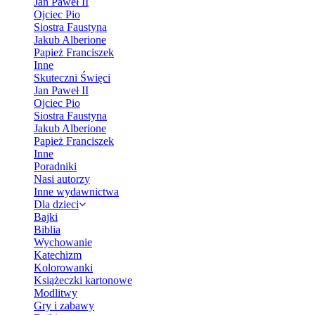
Jan Paweł II
Ojciec Pio
Siostra Faustyna
Jakub Alberione
Papież Franciszek
Inne
Skuteczni Święci
Jan Paweł II
Ojciec Pio
Siostra Faustyna
Jakub Alberione
Papież Franciszek
Inne
Poradniki
Nasi autorzy
Inne wydawnictwa
Dla dzieci
Bajki
Biblia
Wychowanie
Katechizm
Kolorowanki
Książeczki kartonowe
Modlitwy
Gry i zabawy