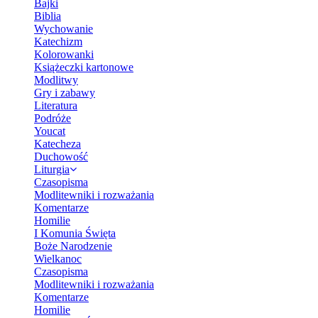
Bajki
Biblia
Wychowanie
Katechizm
Kolorowanki
Książeczki kartonowe
Modlitwy
Gry i zabawy
Literatura
Podróże
Youcat
Katecheza
Duchowość
Liturgia
Czasopisma
Modlitewniki i rozważania
Komentarze
Homilie
I Komunia Święta
Boże Narodzenie
Wielkanoc
Czasopisma
Modlitewniki i rozważania
Komentarze
Homilie