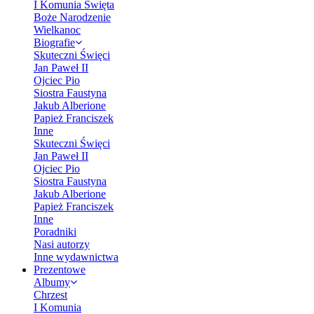
I Komunia Święta
Boże Narodzenie
Wielkanoc
Biografie
Skuteczni Święci
Jan Paweł II
Ojciec Pio
Siostra Faustyna
Jakub Alberione
Papież Franciszek
Inne
Skuteczni Święci
Jan Paweł II
Ojciec Pio
Siostra Faustyna
Jakub Alberione
Papież Franciszek
Inne
Poradniki
Nasi autorzy
Inne wydawnictwa
Prezentowe
Albumy
Chrzest
I Komunia