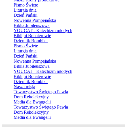
Pismo Święte
Liturgia dnia
Dzień Pański
Nowenna Pompejańska
Biblia Jubileuszowa
YOUCAT - Katechizm młodych
Biblijni Bohaterowie
Dziennik Bombika
Pismo Święte
Liturgia dnia
Dzień Pański
Nowenna Pompejańska
Biblia Jubileuszowa
YOUCAT - Katechizm młodych
Biblijni Bohaterowie
Dziennik Bombika
Nasza misja
Towarzystwo Świętego Pawła
Dom Rekolekcyjny
Media dla Ewangelii
Towarzystwo Świętego Pawła
Dom Rekolekcyjny
Media dla Ewangelii