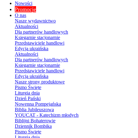
Nowości
Promocje
O nas
Nasze wydawnictwo
Aktualności
Dla partnerów handlowych
Księgarnie stacjonarnie
Przedstawiciele handlowi
Edycja ukraińska
Aktualności
Dla partnerów handlowych
Księgarnie stacjonarnie
Przedstawiciele handlowi
Edycja ukraińska
Nasze strony produktowe
Pismo Święte
Liturgia dnia
Dzień Pański
Nowenna Pompejańska
Biblia Jubileuszowa
YOUCAT - Katechizm młodych
Biblijni Bohaterowie
Dziennik Bombika
Pismo Święte
Liturgia dnia