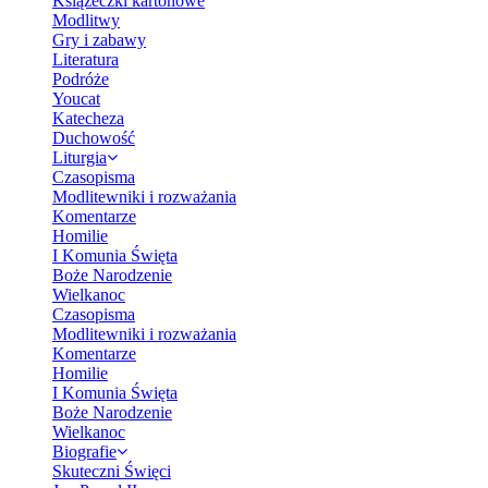
Książeczki kartonowe
Modlitwy
Gry i zabawy
Literatura
Podróże
Youcat
Katecheza
Duchowość
Liturgia
Czasopisma
Modlitewniki i rozważania
Komentarze
Homilie
I Komunia Święta
Boże Narodzenie
Wielkanoc
Czasopisma
Modlitewniki i rozważania
Komentarze
Homilie
I Komunia Święta
Boże Narodzenie
Wielkanoc
Biografie
Skuteczni Święci