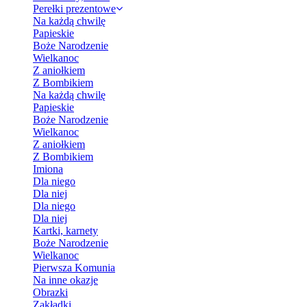
Perełki prezentowe
Na każdą chwilę
Papieskie
Boże Narodzenie
Wielkanoc
Z aniołkiem
Z Bombikiem
Na każdą chwilę
Papieskie
Boże Narodzenie
Wielkanoc
Z aniołkiem
Z Bombikiem
Imiona
Dla niego
Dla niej
Dla niego
Dla niej
Kartki, karnety
Boże Narodzenie
Wielkanoc
Pierwsza Komunia
Na inne okazje
Obrazki
Zakładki