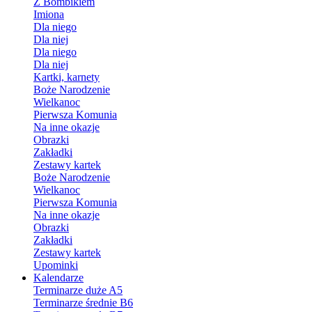
Z Bombikiem
Imiona
Dla niego
Dla niej
Dla niego
Dla niej
Kartki, karnety
Boże Narodzenie
Wielkanoc
Pierwsza Komunia
Na inne okazje
Obrazki
Zakładki
Zestawy kartek
Boże Narodzenie
Wielkanoc
Pierwsza Komunia
Na inne okazje
Obrazki
Zakładki
Zestawy kartek
Upominki
Kalendarze
Terminarze duże A5
Terminarze średnie B6