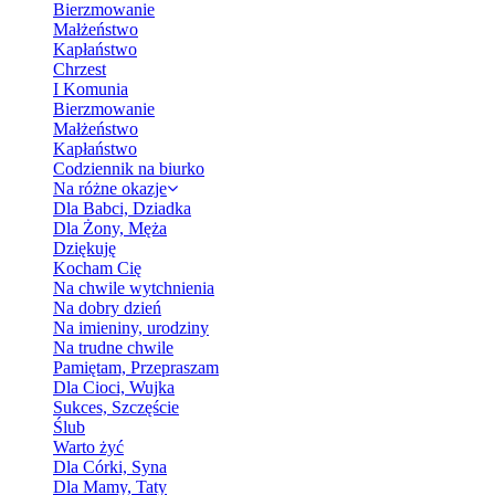
Bierzmowanie
Małżeństwo
Kapłaństwo
Chrzest
I Komunia
Bierzmowanie
Małżeństwo
Kapłaństwo
Codziennik na biurko
Na różne okazje
Dla Babci, Dziadka
Dla Żony, Męża
Dziękuję
Kocham Cię
Na chwile wytchnienia
Na dobry dzień
Na imieniny, urodziny
Na trudne chwile
Pamiętam, Przepraszam
Dla Cioci, Wujka
Sukces, Szczęście
Ślub
Warto żyć
Dla Córki, Syna
Dla Mamy, Taty