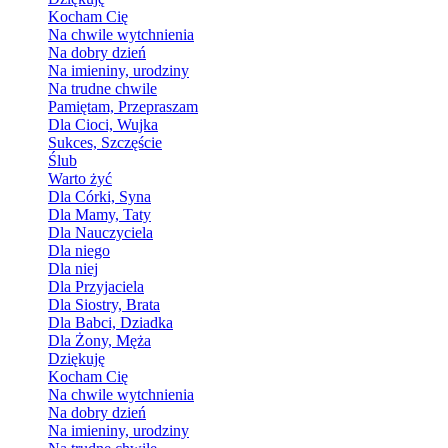
Kocham Cię
Na chwile wytchnienia
Na dobry dzień
Na imieniny, urodziny
Na trudne chwile
Pamiętam, Przepraszam
Dla Cioci, Wujka
Sukces, Szczęście
Ślub
Warto żyć
Dla Córki, Syna
Dla Mamy, Taty
Dla Nauczyciela
Dla niego
Dla niej
Dla Przyjaciela
Dla Siostry, Brata
Dla Babci, Dziadka
Dla Żony, Męża
Dziękuję
Kocham Cię
Na chwile wytchnienia
Na dobry dzień
Na imieniny, urodziny