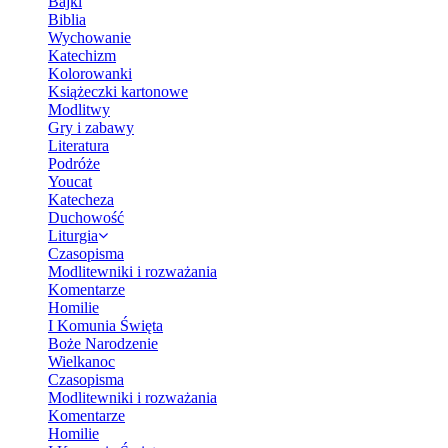
Bajki
Biblia
Wychowanie
Katechizm
Kolorowanki
Książeczki kartonowe
Modlitwy
Gry i zabawy
Literatura
Podróże
Youcat
Katecheza
Duchowość
Liturgia
Czasopisma
Modlitewniki i rozważania
Komentarze
Homilie
I Komunia Święta
Boże Narodzenie
Wielkanoc
Czasopisma
Modlitewniki i rozważania
Komentarze
Homilie