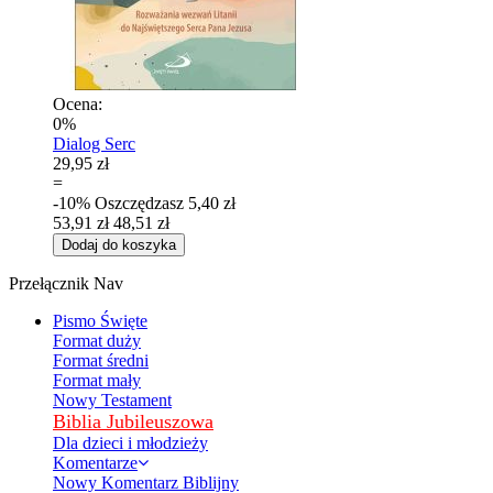
Ocena:
0%
Dialog Serc
29,95 zł
=
-10%
Oszczędzasz
5,40 zł
53,91 zł
48,51 zł
Dodaj do koszyka
Przełącznik Nav
Pismo Święte
Format duży
Format średni
Format mały
Nowy Testament
Biblia Jubileuszowa
Dla dzieci i młodzieży
Komentarze
Nowy Komentarz Biblijny