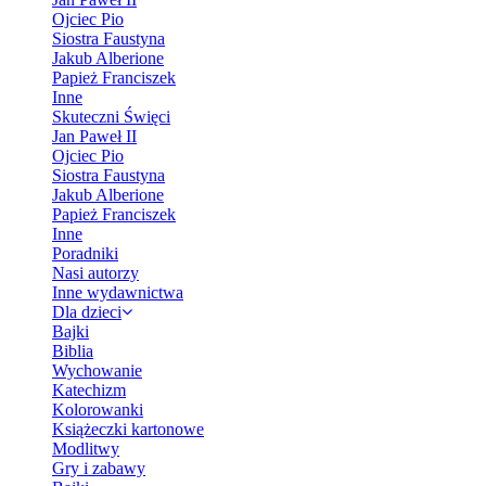
Ojciec Pio
Siostra Faustyna
Jakub Alberione
Papież Franciszek
Inne
Skuteczni Święci
Jan Paweł II
Ojciec Pio
Siostra Faustyna
Jakub Alberione
Papież Franciszek
Inne
Poradniki
Nasi autorzy
Inne wydawnictwa
Dla dzieci
Bajki
Biblia
Wychowanie
Katechizm
Kolorowanki
Książeczki kartonowe
Modlitwy
Gry i zabawy