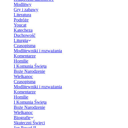
Modlitwy
Gry i zabawy
Literatura
Podróże
Youcat
Katecheza
Duchowość
Liturgia
Czasopisma
Modlitewniki i rozważania
Komentarze
Homilie
I Komunia Święta
Boże Narodzenie
Wielkanoc
Czasopisma
Modlitewniki i rozważania
Komentarze
Homilie
I Komunia Święta
Boże Narodzenie
Wielkanoc
Biografie
Skuteczni Święci
Jan Paweł II