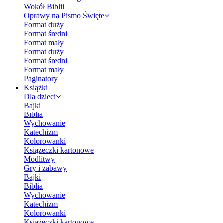
Wokół Biblii
Oprawy na Pismo Święte
Format duży
Format średni
Format mały
Format duży
Format średni
Format mały
Paginatory
Książki
Dla dzieci
Bajki
Biblia
Wychowanie
Katechizm
Kolorowanki
Książeczki kartonowe
Modlitwy
Gry i zabawy
Bajki
Biblia
Wychowanie
Katechizm
Kolorowanki
Książeczki kartonowe