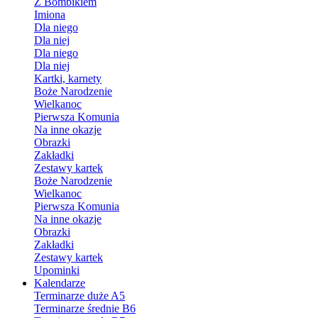
Z Bombikiem
Imiona
Dla niego
Dla niej
Dla niego
Dla niej
Kartki, karnety
Boże Narodzenie
Wielkanoc
Pierwsza Komunia
Na inne okazje
Obrazki
Zakładki
Zestawy kartek
Boże Narodzenie
Wielkanoc
Pierwsza Komunia
Na inne okazje
Obrazki
Zakładki
Zestawy kartek
Upominki
Kalendarze
Terminarze duże A5
Terminarze średnie B6