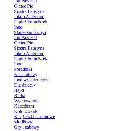
Jan Paweł II
Ojciec Pio
Siostra Faustyna
Jakub Alberione
Papież Franciszek
Inne
Skuteczni Święci
Jan Paweł II
Ojciec Pio
Siostra Faustyna
Jakub Alberione
Papież Franciszek
Inne
Poradniki
Nasi autorzy
Inne wydawnictwa
Dla dzieci
Bajki
Biblia
Wychowanie
Katechizm
Kolorowanki
Książeczki kartonowe
Modlitwy
Gry i zabawy