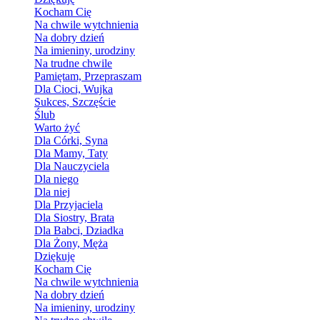
Kocham Cię
Na chwile wytchnienia
Na dobry dzień
Na imieniny, urodziny
Na trudne chwile
Pamiętam, Przepraszam
Dla Cioci, Wujka
Sukces, Szczęście
Ślub
Warto żyć
Dla Córki, Syna
Dla Mamy, Taty
Dla Nauczyciela
Dla niego
Dla niej
Dla Przyjaciela
Dla Siostry, Brata
Dla Babci, Dziadka
Dla Żony, Męża
Dziękuję
Kocham Cię
Na chwile wytchnienia
Na dobry dzień
Na imieniny, urodziny