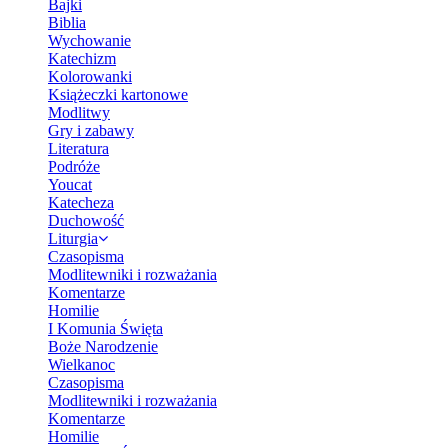
Bajki
Biblia
Wychowanie
Katechizm
Kolorowanki
Książeczki kartonowe
Modlitwy
Gry i zabawy
Literatura
Podróże
Youcat
Katecheza
Duchowość
Liturgia
Czasopisma
Modlitewniki i rozważania
Komentarze
Homilie
I Komunia Święta
Boże Narodzenie
Wielkanoc
Czasopisma
Modlitewniki i rozważania
Komentarze
Homilie