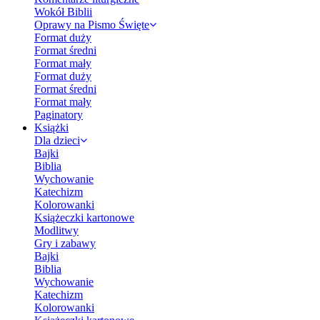
Wokół Biblii
Oprawy na Pismo Święte
Format duży
Format średni
Format mały
Format duży
Format średni
Format mały
Paginatory
Książki
Dla dzieci
Bajki
Biblia
Wychowanie
Katechizm
Kolorowanki
Książeczki kartonowe
Modlitwy
Gry i zabawy
Bajki
Biblia
Wychowanie
Katechizm
Kolorowanki