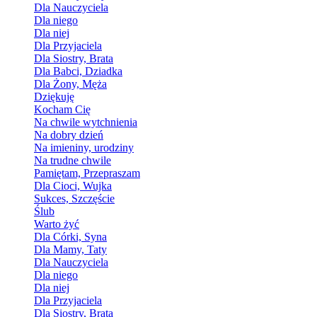
Dla Nauczyciela
Dla niego
Dla niej
Dla Przyjaciela
Dla Siostry, Brata
Dla Babci, Dziadka
Dla Żony, Męża
Dziękuję
Kocham Cię
Na chwile wytchnienia
Na dobry dzień
Na imieniny, urodziny
Na trudne chwile
Pamiętam, Przepraszam
Dla Cioci, Wujka
Sukces, Szczęście
Ślub
Warto żyć
Dla Córki, Syna
Dla Mamy, Taty
Dla Nauczyciela
Dla niego
Dla niej
Dla Przyjaciela
Dla Siostry, Brata