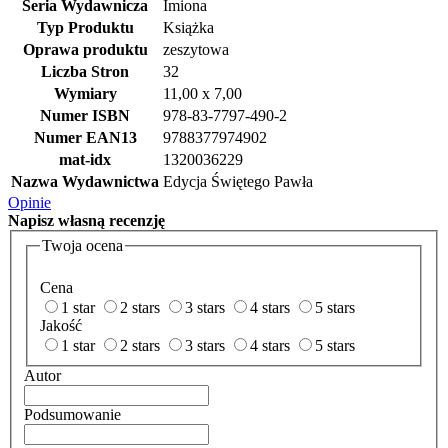
Seria Wydawnicza
Imiona
Typ Produktu
Książka
Oprawa produktu
zeszytowa
Liczba Stron
32
Wymiary
11,00 x 7,00
Numer ISBN
978-83-7797-490-2
Numer EAN13
9788377974902
mat-idx
1320036229
Nazwa Wydawnictwa
Edycja Świętego Pawła
Opinie
Napisz
własną recenzję
Twoja ocena
Cena
1 star
2 stars
3 stars
4 stars
5 stars
Jakość
1 star
2 stars
3 stars
4 stars
5 stars
Autor
Podsumowanie