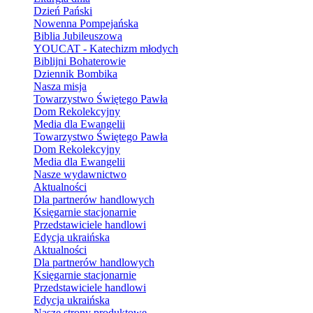
Dzień Pański
Nowenna Pompejańska
Biblia Jubileuszowa
YOUCAT - Katechizm młodych
Biblijni Bohaterowie
Dziennik Bombika
Nasza misja
Towarzystwo Świętego Pawła
Dom Rekolekcyjny
Media dla Ewangelii
Towarzystwo Świętego Pawła
Dom Rekolekcyjny
Media dla Ewangelii
Nasze wydawnictwo
Aktualności
Dla partnerów handlowych
Księgarnie stacjonarnie
Przedstawiciele handlowi
Edycja ukraińska
Aktualności
Dla partnerów handlowych
Księgarnie stacjonarnie
Przedstawiciele handlowi
Edycja ukraińska
Nasze strony produktowe