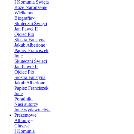
I Komunia Święta
Boże Narodzenie
Wielkanoc
Biografie
Skuteczni Święci
Jan Paweł II
Ojciec Pio
Siostra Faustyna
Jakub Alberione
Papież Franciszek
Inne
Skuteczni Święci
Jan Paweł II
Ojciec Pio
Siostra Faustyna
Jakub Alberione
Papież Franciszek
Inne
Poradniki
Nasi autorzy
Inne wydawnictwa
Prezentowe
Albumy
Chrzest
I Komunia