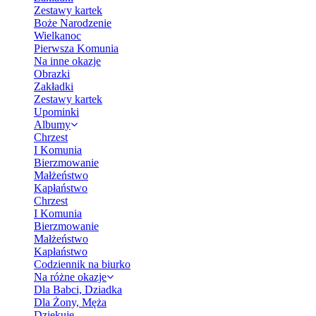
Zestawy kartek
Boże Narodzenie
Wielkanoc
Pierwsza Komunia
Na inne okazje
Obrazki
Zakładki
Zestawy kartek
Upominki
Albumy
Chrzest
I Komunia
Bierzmowanie
Małżeństwo
Kapłaństwo
Chrzest
I Komunia
Bierzmowanie
Małżeństwo
Kapłaństwo
Codziennik na biurko
Na różne okazje
Dla Babci, Dziadka
Dla Żony, Męża
Dziękuję