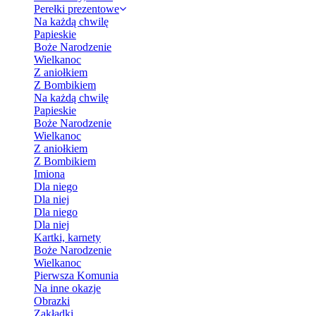
Perełki prezentowe
Na każdą chwilę
Papieskie
Boże Narodzenie
Wielkanoc
Z aniołkiem
Z Bombikiem
Na każdą chwilę
Papieskie
Boże Narodzenie
Wielkanoc
Z aniołkiem
Z Bombikiem
Imiona
Dla niego
Dla niej
Dla niego
Dla niej
Kartki, karnety
Boże Narodzenie
Wielkanoc
Pierwsza Komunia
Na inne okazje
Obrazki
Zakładki