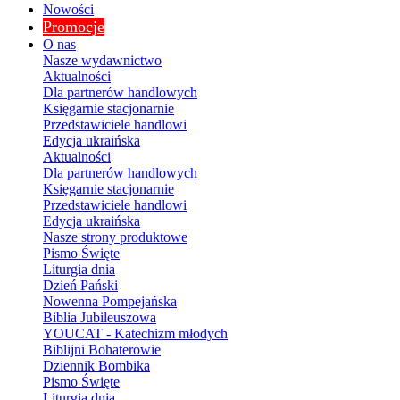
Nowości
Promocje
O nas
Nasze wydawnictwo
Aktualności
Dla partnerów handlowych
Księgarnie stacjonarnie
Przedstawiciele handlowi
Edycja ukraińska
Aktualności
Dla partnerów handlowych
Księgarnie stacjonarnie
Przedstawiciele handlowi
Edycja ukraińska
Nasze strony produktowe
Pismo Święte
Liturgia dnia
Dzień Pański
Nowenna Pompejańska
Biblia Jubileuszowa
YOUCAT - Katechizm młodych
Biblijni Bohaterowie
Dziennik Bombika
Pismo Święte
Liturgia dnia