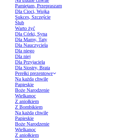
Na trudne chwile
Pamiętam, Przepraszam
Dla Cioci, Wujka
Sukces, Szczęście
Ślub
Warto żyć
Dla Córki, Syna
Dla Mamy, Taty
Dla Nauczyciela
Dla niego
Dla niej
Dla Przyjaciela
Dla Siostry, Brata
Perełki prezentowe
Na każdą chwilę
Papieskie
Boże Narodzenie
Wielkanoc
Z aniołkiem
Z Bombikiem
Na każdą chwilę
Papieskie
Boże Narodzenie
Wielkanoc
Z aniołkiem