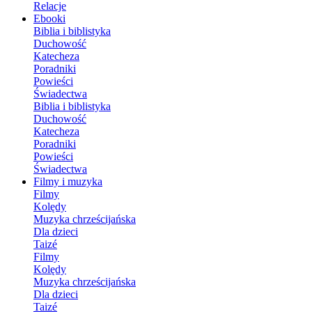
Relacje
Ebooki
Biblia i biblistyka
Duchowość
Katecheza
Poradniki
Powieści
Świadectwa
Biblia i biblistyka
Duchowość
Katecheza
Poradniki
Powieści
Świadectwa
Filmy i muzyka
Filmy
Kolędy
Muzyka chrześcijańska
Dla dzieci
Taizé
Filmy
Kolędy
Muzyka chrześcijańska
Dla dzieci
Taizé