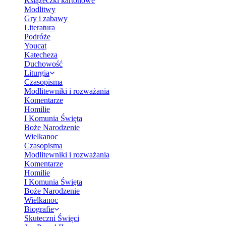
Książeczki kartonowe
Modlitwy
Gry i zabawy
Literatura
Podróże
Youcat
Katecheza
Duchowość
Liturgia
Czasopisma
Modlitewniki i rozważania
Komentarze
Homilie
I Komunia Święta
Boże Narodzenie
Wielkanoc
Czasopisma
Modlitewniki i rozważania
Komentarze
Homilie
I Komunia Święta
Boże Narodzenie
Wielkanoc
Biografie
Skuteczni Święci