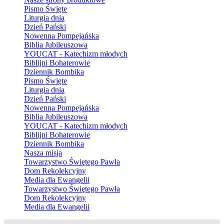
Pismo Święte
Liturgia dnia
Dzień Pański
Nowenna Pompejańska
Biblia Jubileuszowa
YOUCAT - Katechizm młodych
Biblijni Bohaterowie
Dziennik Bombika
Pismo Święte
Liturgia dnia
Dzień Pański
Nowenna Pompejańska
Biblia Jubileuszowa
YOUCAT - Katechizm młodych
Biblijni Bohaterowie
Dziennik Bombika
Nasza misja
Towarzystwo Świętego Pawła
Dom Rekolekcyjny
Media dla Ewangelii
Towarzystwo Świętego Pawła
Dom Rekolekcyjny
Media dla Ewangelii