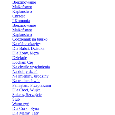
Bierzmowanie
Małżeństwo
Kapłaństwo
Chrzest
I Komunia
Bierzmowanie
Małżeństwo
Kapłaństwo
Codziennik na biurko
Na różne okazje
Dla Babci, Dziadka
Dla Żony, Męża
Dziękuję
Kocham Cię
Na chwile wytchnienia
Na dobry dzień
Na imieniny, urodziny
Na trudne chwile
Pamiętam, Przepraszam
Dla Cioci, Wujka
Sukces, Szczęście
Ślub
Warto żyć
Dla Córki, Syna
Dla Mamy, Taty