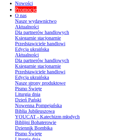
Nowości
Promocje
O nas
Nasze wydawnictwo
Aktualności
Dla partnerów handlowych
Księgarnie stacjonarnie
Przedstawiciele handlowi
Edycja ukraińska
Aktualności
Dla partnerów handlowych
Księgarnie stacjonarnie
Przedstawiciele handlowi
Edycja ukraińska
Nasze strony produktowe
Pismo Święte
Liturgia dnia
Dzień Pański
Nowenna Pompejańska
Biblia Jubileuszowa
YOUCAT - Katechizm młodych
Biblijni Bohaterowie
Dziennik Bombika
Pismo Święte
Liturgia dnia