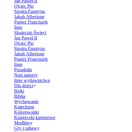
Jan Paweł II
Ojciec Pio
Siostra Faustyna
Jakub Alberione
Papież Franciszek
Inne
Skuteczni Święci
Jan Paweł II
Ojciec Pio
Siostra Faustyna
Jakub Alberione
Papież Franciszek
Inne
Poradniki
Nasi autorzy
Inne wydawnictwa
Dla dzieci
Bajki
Biblia
Wychowanie
Katechizm
Kolorowanki
Książeczki kartonowe
Modlitwy
Gry i zabawy