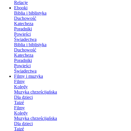
Relacje
Ebooki
Biblia i biblistyka
Duchowość
Katecheza
Poradniki
Powieści
Świadectwa
Biblia i biblistyka
Duchowość
Katecheza
Poradniki
Powieści
Świadectwa
Filmy i muzyka
Filmy
Kolędy
Muzyka chrześcijańska
Dla dzieci
Taizé
Filmy
Kolędy
Muzyka chrześcijańska
Dla dzieci
Taizé