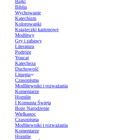
Bajki
Biblia
Wychowanie
Katechizm
Kolorowanki
Książeczki kartonowe
Modlitwy
Gry i zabawy
Literatura
Podróże
Youcat
Katecheza
Duchowość
Liturgia
Czasopisma
Modlitewniki i rozważania
Komentarze
Homilie
I Komunia Święta
Boże Narodzenie
Wielkanoc
Czasopisma
Modlitewniki i rozważania
Komentarze
Homilie