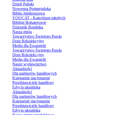
Dzień Pański
Nowenna Pompejańska
Biblia Jubileuszowa
YOUCAT - Katechizm młodych
Biblijni Bohaterowie
Dziennik Bombika
Nasza misja
Towarzystwo Świętego Pawła
Dom Rekolekcyjny
Media dla Ewangelii
Towarzystwo Świętego Pawła
Dom Rekolekcyjny
Media dla Ewangelii
Nasze wydawnictwo
Aktualności
Dla partnerów handlowych
Księgarnie stacjonarnie
Przedstawiciele handlowi
Edycja ukraińska
Aktualności
Dla partnerów handlowych
Księgarnie stacjonarnie
Przedstawiciele handlowi
Edycja ukraińska
Nasze strony produktowe