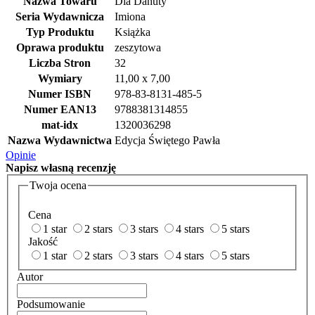
Nazwa Towaru
Dla Danuty
Seria Wydawnicza
Imiona
Typ Produktu
Książka
Oprawa produktu
zeszytowa
Liczba Stron
32
Wymiary
11,00 x 7,00
Numer ISBN
978-83-8131-485-5
Numer EAN13
9788381314855
mat-idx
1320036298
Nazwa Wydawnictwa
Edycja Świętego Pawła
Opinie
Napisz
własną recenzję
Twoja ocena
Cena
1 star
2 stars
3 stars
4 stars
5 stars
Jakość
1 star
2 stars
3 stars
4 stars
5 stars
Autor
Podsumowanie