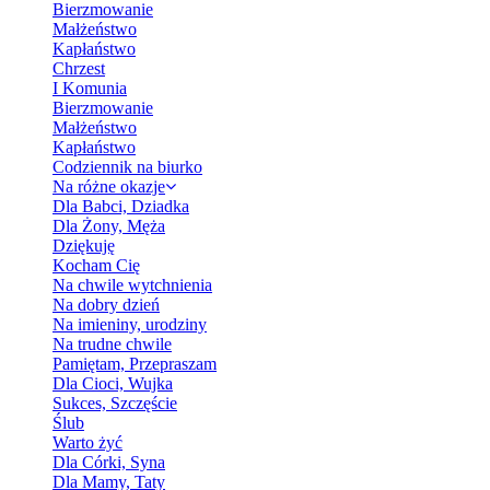
Bierzmowanie
Małżeństwo
Kapłaństwo
Chrzest
I Komunia
Bierzmowanie
Małżeństwo
Kapłaństwo
Codziennik na biurko
Na różne okazje
Dla Babci, Dziadka
Dla Żony, Męża
Dziękuję
Kocham Cię
Na chwile wytchnienia
Na dobry dzień
Na imieniny, urodziny
Na trudne chwile
Pamiętam, Przepraszam
Dla Cioci, Wujka
Sukces, Szczęście
Ślub
Warto żyć
Dla Córki, Syna
Dla Mamy, Taty