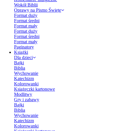
Wokół Biblii
Oprawy na Pismo Święte
Format duży
Format średni
Format mały
Format duży
Format średni
Format mały
Paginatory
Książki
Dla dzieci
Bajki
Biblia
Wychowanie
Katechizm
Kolorowanki
Książeczki kartonowe
Modlitwy
Gry i zabawy
Bajki
Biblia
Wychowanie
Katechizm
Kolorowanki