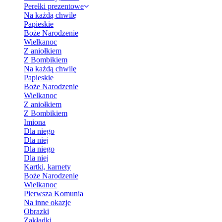
Perełki prezentowe
Na każdą chwilę
Papieskie
Boże Narodzenie
Wielkanoc
Z aniołkiem
Z Bombikiem
Na każdą chwilę
Papieskie
Boże Narodzenie
Wielkanoc
Z aniołkiem
Z Bombikiem
Imiona
Dla niego
Dla niej
Dla niego
Dla niej
Kartki, karnety
Boże Narodzenie
Wielkanoc
Pierwsza Komunia
Na inne okazje
Obrazki
Zakładki