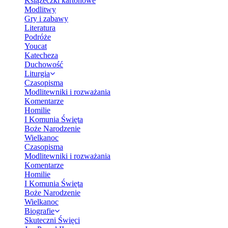
Książeczki kartonowe
Modlitwy
Gry i zabawy
Literatura
Podróże
Youcat
Katecheza
Duchowość
Liturgia
Czasopisma
Modlitewniki i rozważania
Komentarze
Homilie
I Komunia Święta
Boże Narodzenie
Wielkanoc
Czasopisma
Modlitewniki i rozważania
Komentarze
Homilie
I Komunia Święta
Boże Narodzenie
Wielkanoc
Biografie
Skuteczni Święci