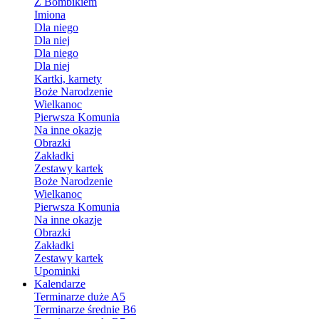
Z Bombikiem
Imiona
Dla niego
Dla niej
Dla niego
Dla niej
Kartki, karnety
Boże Narodzenie
Wielkanoc
Pierwsza Komunia
Na inne okazje
Obrazki
Zakładki
Zestawy kartek
Boże Narodzenie
Wielkanoc
Pierwsza Komunia
Na inne okazje
Obrazki
Zakładki
Zestawy kartek
Upominki
Kalendarze
Terminarze duże A5
Terminarze średnie B6