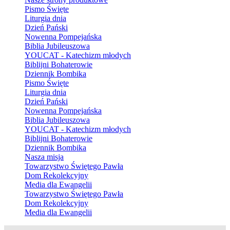
Pismo Święte
Liturgia dnia
Dzień Pański
Nowenna Pompejańska
Biblia Jubileuszowa
YOUCAT - Katechizm młodych
Biblijni Bohaterowie
Dziennik Bombika
Pismo Święte
Liturgia dnia
Dzień Pański
Nowenna Pompejańska
Biblia Jubileuszowa
YOUCAT - Katechizm młodych
Biblijni Bohaterowie
Dziennik Bombika
Nasza misja
Towarzystwo Świętego Pawła
Dom Rekolekcyjny
Media dla Ewangelii
Towarzystwo Świętego Pawła
Dom Rekolekcyjny
Media dla Ewangelii