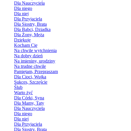
Dla Nauczyciela
Dla niego
Dla niej
Dla Przyjaciela
Dla Siostry, Brata
Dla Babci, Dziadka
Dla Żony, Męża
Dziękuję
Kocham Cię
Na chwile wytchnienia
Na dobry dzień
Na imieniny, urodziny
Na trudne chwile
Pamiętam, Przepraszam
Dla Cioci, Wujka
Sukces, Szczęście
Ślub
Warto żyć
Dla Córki, Syna
Dla Mamy, Taty
Dla Nauczyciela
Dla niego
Dla niej
Dla Przyjaciela
Dla Siostry, Brata