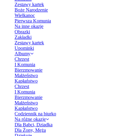
Zestawy kartek
Boże Narodzenie
Wielkanoc
Pierwsza Komunia
Na inne okazje
Obrazki
Zakładki
Zestawy kartek
Upominki
Albumy
Chrzest
I Komunia
Bierzmowanie
Małżeństwo
Kapłaństwo
Chrzest
I Komunia
Bierzmowanie
Małżeństwo
Kapłaństwo
Codziennik na biurko
Na różne okazje
Dla Babci, Dziadka
Dla Żony, Męża
Dziękuję