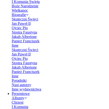
I Komunia Święta
Boże Narodzenie
Wielkanoc
Biografie
Skuteczni Święci
Jan Paweł II
Ojciec Pio
Siostra Faustyna
Jakub Alberione
Papież Franciszek
Inne
Skuteczni Święci
Jan Paweł II
Ojciec Pio
Siostra Faustyna
Jakub Alberione
Papież Franciszek
Inne
Poradniki
Nasi autorzy
Inne wydawnictwa
Prezentowe
Albumy
Chrzest
I Komunia