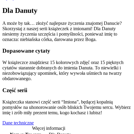
Dla Danuty
A może by tak… złożyć najlepsze życzenia znajomej Danucie?
Skorzystaj z naszej serii książeczek z imionami! Dla Danuty
niesiemy życzenia szczęścia i pomyślności, ponieważ imię to
oznacza: niebiańska córka, darowana przez Boga.
Dopasowane cytaty
W książeczce znajdziesz 15 kolorowych zdjęć oraz 15 pięknych
cytatów starannie dobranych do imienia Danuta. To niewielki i
niezobowiązujący upominek, który wywoła uśmiech na twarzy
obdarowanego.
Część serii
Książeczka stanowi część serii “Imiona”, będącej kopalnią
pomysłów na uhonorowanie osób bliskich Twojemu sercu. Wybierz
imię i zrób miły prezent temu, kogo kochasz i lubisz!
Dane techniczne
Więcej informacji