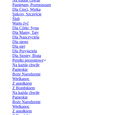
Na trudne chwile
Pamiętam, Przepraszam
Dla Cioci, Wujka
Sukces, Szczęście
Ślub
Warto żyć
Dla Córki, Syna
Dla Mamy, Taty
Dla Nauczyciela
Dla niego
Dla niej
Dla Przyjaciela
Dla Siostry, Brata
Perełki prezentowe
Na każdą chwilę
Papieskie
Boże Narodzenie
Wielkanoc
Z aniołkiem
Z Bombikiem
Na każdą chwilę
Papieskie
Boże Narodzenie
Wielkanoc
Z aniołkiem