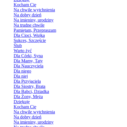
Kocham Cię
Na chwile wytchnienia
Na dobry dzień
Na imieniny, urodziny
Na trudne chwile
Pamiętam, Przepraszam
Dla Cioci, Wujka
Sukces, Szczęście
Ślub
Warto żyć
Dla Córki, Syna
Dla Mamy, Taty
Dla Nauczyciela
Dla niego
Dla niej
Dla Przyjaciela
Dla Siostry, Brata
Dla Babci, Dziadka
Dla Żony, Męża
Dziękuję
Kocham Cię
Na chwile wytchnienia
Na dobry dzień
Na imieniny, urodziny