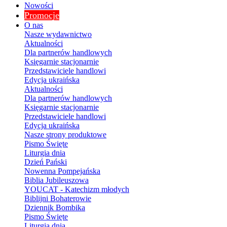
Nowości
Promocje
O nas
Nasze wydawnictwo
Aktualności
Dla partnerów handlowych
Księgarnie stacjonarnie
Przedstawiciele handlowi
Edycja ukraińska
Aktualności
Dla partnerów handlowych
Księgarnie stacjonarnie
Przedstawiciele handlowi
Edycja ukraińska
Nasze strony produktowe
Pismo Święte
Liturgia dnia
Dzień Pański
Nowenna Pompejańska
Biblia Jubileuszowa
YOUCAT - Katechizm młodych
Biblijni Bohaterowie
Dziennik Bombika
Pismo Święte
Liturgia dnia