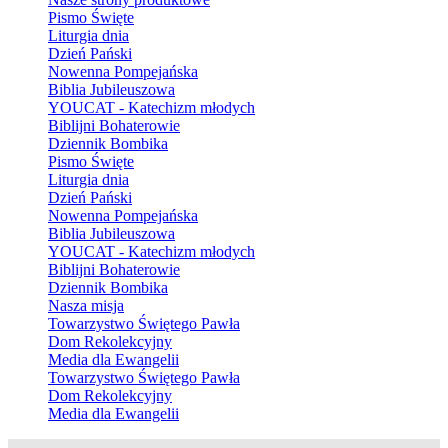
Pismo Święte
Liturgia dnia
Dzień Pański
Nowenna Pompejańska
Biblia Jubileuszowa
YOUCAT - Katechizm młodych
Biblijni Bohaterowie
Dziennik Bombika
Pismo Święte
Liturgia dnia
Dzień Pański
Nowenna Pompejańska
Biblia Jubileuszowa
YOUCAT - Katechizm młodych
Biblijni Bohaterowie
Dziennik Bombika
Nasza misja
Towarzystwo Świętego Pawła
Dom Rekolekcyjny
Media dla Ewangelii
Towarzystwo Świętego Pawła
Dom Rekolekcyjny
Media dla Ewangelii