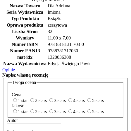
Nazwa Towaru
Dla Adriana
Seria Wydawnicza
Imiona
Typ Produktu
Książka
Oprawa produktu
zeszytowa
Liczba Stron
32
Wymiary
11,00 x 7,00
Numer ISBN
978-83-8131-703-0
Numer EAN13
9788381317030
mat-idx
1320036308
Nazwa Wydawnictwa
Edycja Świętego Pawła
Opinie
Napisz
własną recenzję
Twoja ocena
Cena
1 star
2 stars
3 stars
4 stars
5 stars
Jakość
1 star
2 stars
3 stars
4 stars
5 stars
Autor