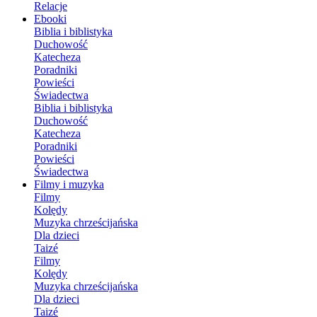
Relacje
Ebooki
Biblia i biblistyka
Duchowość
Katecheza
Poradniki
Powieści
Świadectwa
Biblia i biblistyka
Duchowość
Katecheza
Poradniki
Powieści
Świadectwa
Filmy i muzyka
Filmy
Kolędy
Muzyka chrześcijańska
Dla dzieci
Taizé
Filmy
Kolędy
Muzyka chrześcijańska
Dla dzieci
Taizé