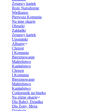
Zestawy kartek
Boże Narodzenie
Wielkanoc
Pierwsza Komunia
Na inne okazje
Obrazki
Zakładki
Zestawy kartek
Upominki
Albumy
Chrzest
I Komunia
Bierzmowanie
Małżeństwo
Kapłaństwo
Chrzest
I Komunia
Bierzmowanie
Małżeństwo
Kapłaństwo
Codziennik na biurko
Na różne okazje
Dla Babci, Dziadka
Dla Żony, Męża
Dziękuję