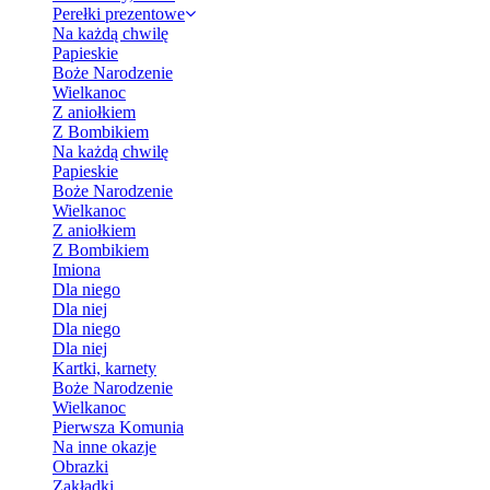
Perełki prezentowe
Na każdą chwilę
Papieskie
Boże Narodzenie
Wielkanoc
Z aniołkiem
Z Bombikiem
Na każdą chwilę
Papieskie
Boże Narodzenie
Wielkanoc
Z aniołkiem
Z Bombikiem
Imiona
Dla niego
Dla niej
Dla niego
Dla niej
Kartki, karnety
Boże Narodzenie
Wielkanoc
Pierwsza Komunia
Na inne okazje
Obrazki
Zakładki