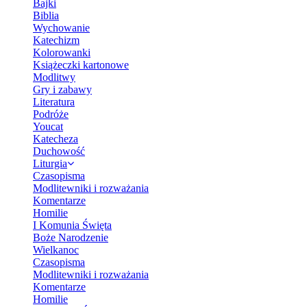
Bajki
Biblia
Wychowanie
Katechizm
Kolorowanki
Książeczki kartonowe
Modlitwy
Gry i zabawy
Literatura
Podróże
Youcat
Katecheza
Duchowość
Liturgia
Czasopisma
Modlitewniki i rozważania
Komentarze
Homilie
I Komunia Święta
Boże Narodzenie
Wielkanoc
Czasopisma
Modlitewniki i rozważania
Komentarze
Homilie