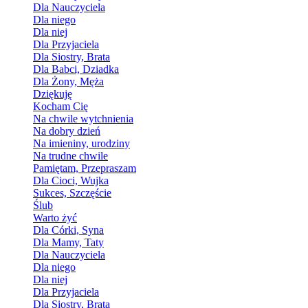
Dla Nauczyciela
Dla niego
Dla niej
Dla Przyjaciela
Dla Siostry, Brata
Dla Babci, Dziadka
Dla Żony, Męża
Dziękuję
Kocham Cię
Na chwile wytchnienia
Na dobry dzień
Na imieniny, urodziny
Na trudne chwile
Pamiętam, Przepraszam
Dla Cioci, Wujka
Sukces, Szczęście
Ślub
Warto żyć
Dla Córki, Syna
Dla Mamy, Taty
Dla Nauczyciela
Dla niego
Dla niej
Dla Przyjaciela
Dla Siostry, Brata