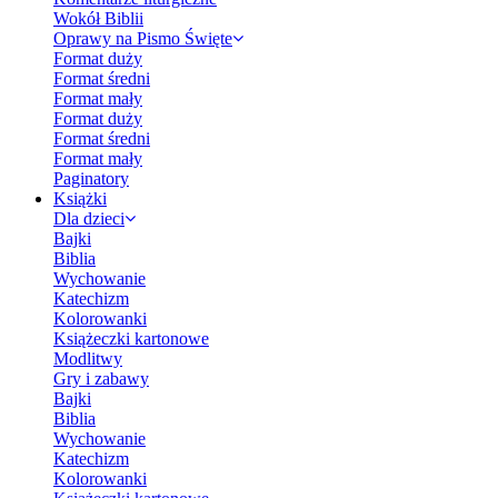
Wokół Biblii
Oprawy na Pismo Święte
Format duży
Format średni
Format mały
Format duży
Format średni
Format mały
Paginatory
Książki
Dla dzieci
Bajki
Biblia
Wychowanie
Katechizm
Kolorowanki
Książeczki kartonowe
Modlitwy
Gry i zabawy
Bajki
Biblia
Wychowanie
Katechizm
Kolorowanki