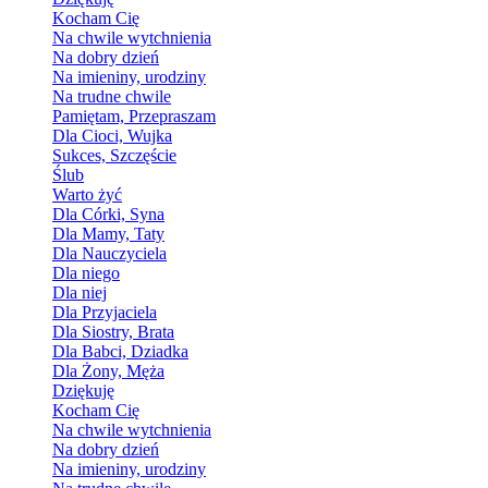
Kocham Cię
Na chwile wytchnienia
Na dobry dzień
Na imieniny, urodziny
Na trudne chwile
Pamiętam, Przepraszam
Dla Cioci, Wujka
Sukces, Szczęście
Ślub
Warto żyć
Dla Córki, Syna
Dla Mamy, Taty
Dla Nauczyciela
Dla niego
Dla niej
Dla Przyjaciela
Dla Siostry, Brata
Dla Babci, Dziadka
Dla Żony, Męża
Dziękuję
Kocham Cię
Na chwile wytchnienia
Na dobry dzień
Na imieniny, urodziny