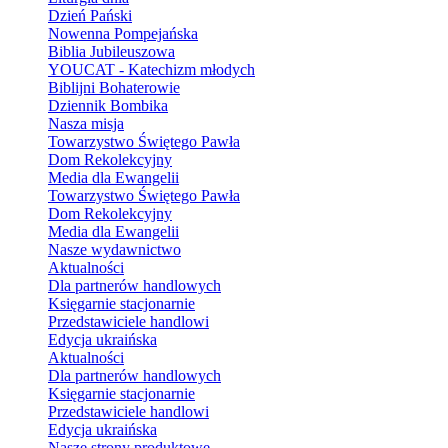
Dzień Pański
Nowenna Pompejańska
Biblia Jubileuszowa
YOUCAT - Katechizm młodych
Biblijni Bohaterowie
Dziennik Bombika
Nasza misja
Towarzystwo Świętego Pawła
Dom Rekolekcyjny
Media dla Ewangelii
Towarzystwo Świętego Pawła
Dom Rekolekcyjny
Media dla Ewangelii
Nasze wydawnictwo
Aktualności
Dla partnerów handlowych
Księgarnie stacjonarnie
Przedstawiciele handlowi
Edycja ukraińska
Aktualności
Dla partnerów handlowych
Księgarnie stacjonarnie
Przedstawiciele handlowi
Edycja ukraińska
Nasze strony produktowe