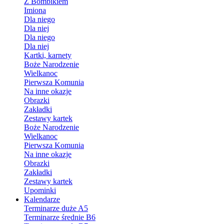
Z Bombikiem
Imiona
Dla niego
Dla niej
Dla niego
Dla niej
Kartki, karnety
Boże Narodzenie
Wielkanoc
Pierwsza Komunia
Na inne okazje
Obrazki
Zakładki
Zestawy kartek
Boże Narodzenie
Wielkanoc
Pierwsza Komunia
Na inne okazje
Obrazki
Zakładki
Zestawy kartek
Upominki
Kalendarze
Terminarze duże A5
Terminarze średnie B6