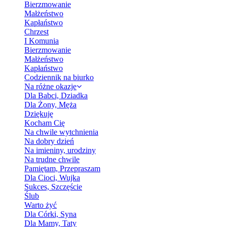
Bierzmowanie
Małżeństwo
Kapłaństwo
Chrzest
I Komunia
Bierzmowanie
Małżeństwo
Kapłaństwo
Codziennik na biurko
Na różne okazje
Dla Babci, Dziadka
Dla Żony, Męża
Dziękuję
Kocham Cię
Na chwile wytchnienia
Na dobry dzień
Na imieniny, urodziny
Na trudne chwile
Pamiętam, Przepraszam
Dla Cioci, Wujka
Sukces, Szczęście
Ślub
Warto żyć
Dla Córki, Syna
Dla Mamy, Taty