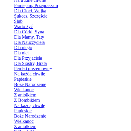
Na trudne chwile
Pamiętam, Przepraszam
Dla Cioci, Wujka
Sukces, Szczęście
Ślub
Warto żyć
Dla Córki, Syna
Dla Mamy, Taty
Dla Nauczyciela
Dla niego
Dla niej
Dla Przyjaciela
Dla Siostry, Brata
Perełki prezentowe
Na każdą chwilę
Papieskie
Boże Narodzenie
Wielkanoc
Z aniołkiem
Z Bombikiem
Na każdą chwilę
Papieskie
Boże Narodzenie
Wielkanoc
Z aniołkiem