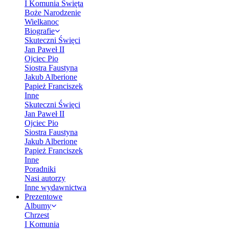
I Komunia Święta
Boże Narodzenie
Wielkanoc
Biografie
Skuteczni Święci
Jan Paweł II
Ojciec Pio
Siostra Faustyna
Jakub Alberione
Papież Franciszek
Inne
Skuteczni Święci
Jan Paweł II
Ojciec Pio
Siostra Faustyna
Jakub Alberione
Papież Franciszek
Inne
Poradniki
Nasi autorzy
Inne wydawnictwa
Prezentowe
Albumy
Chrzest
I Komunia