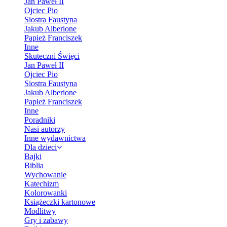
Jan Paweł II
Ojciec Pio
Siostra Faustyna
Jakub Alberione
Papież Franciszek
Inne
Skuteczni Święci
Jan Paweł II
Ojciec Pio
Siostra Faustyna
Jakub Alberione
Papież Franciszek
Inne
Poradniki
Nasi autorzy
Inne wydawnictwa
Dla dzieci
Bajki
Biblia
Wychowanie
Katechizm
Kolorowanki
Książeczki kartonowe
Modlitwy
Gry i zabawy