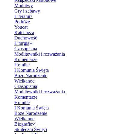
Książeczki kartonowe
Modlitwy
Gry i zabawy
Literatura
Podróże
Youcat
Katecheza
Duchowość
Liturgia
Czasopisma
Modlitewniki i rozważania
Komentarze
Homilie
I Komunia Święta
Boże Narodzenie
Wielkanoc
Czasopisma
Modlitewniki i rozważania
Komentarze
Homilie
I Komunia Święta
Boże Narodzenie
Wielkanoc
Biografie
Skuteczni Święci