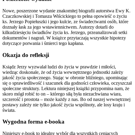
Nowe, poszerzone wydanie znakomitej biografii autorstwa Ewy K.
Czaczkowskiej i Tomasza Wiścickiego to pełna opowieść o życiu
ks. Jerzego Popiełuszki i jego kulcie, ze świadectwami osób, które
doznały łask za jego wstawiennictwem. Autorzy dotarli do
kilkudziesięciu świadków życia ks. Jerzego, przeanalizowali setki
dokumentów i nagrań. W książce przytaczają wszystkie hipotezy
dotyczące porwania i śmierci tego kapłana.
Okazja do refleksji
Ksiądz Jerzy wyzwalał ludzi do życia w prawdzie i miłości,
wiedząc doskonale, że od życia wewnętrznego jednostki zależy
jakość życia społecznego. Stając w obronie bliźniego, upominając
się o sprawiedliwość i szacunek dla godności człowieka, oczyszczał
społeczne struktury. Lektura niniejszej książki przypomina nam, że
skoro mógł robić to on – którego siłą była niezachwiana wiara,
szczerość i prostota – może każdy z nas. Bo od naszej wewnętrznej
postawy zależy nie tylko jakość życia wspólnoty, ale losy kraju i
świata.
Wygodna forma e-booka
Niniejszy e-book to idealny wybór dla wszystkich ceniących