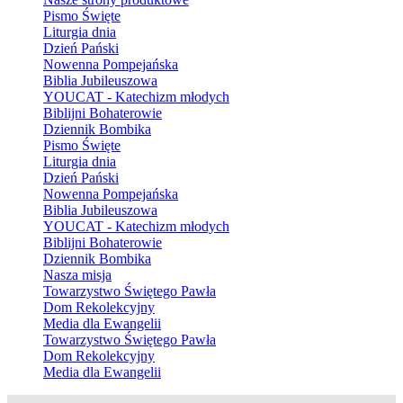
Pismo Święte
Liturgia dnia
Dzień Pański
Nowenna Pompejańska
Biblia Jubileuszowa
YOUCAT - Katechizm młodych
Biblijni Bohaterowie
Dziennik Bombika
Pismo Święte
Liturgia dnia
Dzień Pański
Nowenna Pompejańska
Biblia Jubileuszowa
YOUCAT - Katechizm młodych
Biblijni Bohaterowie
Dziennik Bombika
Nasza misja
Towarzystwo Świętego Pawła
Dom Rekolekcyjny
Media dla Ewangelii
Towarzystwo Świętego Pawła
Dom Rekolekcyjny
Media dla Ewangelii