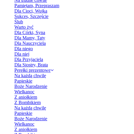
Na trudne chwile
Pamiętam, Przepraszam
Dla Cioci, Wujka
Sukces, Szczęście
Ślub
Warto żyć
Dla Córki, Syna
Dla Mamy, Taty
Dla Nauczyciela
Dla niego
Dla niej
Dla Przyjaciela
Dla Siostry, Brata
Perełki prezentowe
Na każdą chwilę
Papieskie
Boże Narodzenie
Wielkanoc
Z aniołkiem
Z Bombikiem
Na każdą chwilę
Papieskie
Boże Narodzenie
Wielkanoc
Z aniołkiem