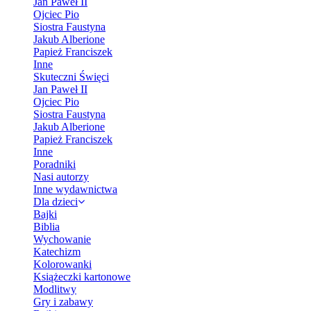
Jan Paweł II
Ojciec Pio
Siostra Faustyna
Jakub Alberione
Papież Franciszek
Inne
Skuteczni Święci
Jan Paweł II
Ojciec Pio
Siostra Faustyna
Jakub Alberione
Papież Franciszek
Inne
Poradniki
Nasi autorzy
Inne wydawnictwa
Dla dzieci
Bajki
Biblia
Wychowanie
Katechizm
Kolorowanki
Książeczki kartonowe
Modlitwy
Gry i zabawy