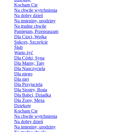
Kocham Cię
Na chwile wytchnienia
Na dobry dzień
Na imieniny, urodziny
Na trudne chwile
Pamiętam, Przepraszam
Dla Cioci, Wujka
Sukces, Szczęście
Ślub
Warto żyć
Dla Córki, Syna
Dla Mamy, Taty
Dla Nauczyciela
Dla niego
Dla niej
Dla Przyjaciela
Dla Siostry, Brata
Dla Babci, Dziadka
Dla Żony, Męża
Dziękuję
Kocham Cię
Na chwile wytchnienia
Na dobry dzień
Na imieniny, urodziny