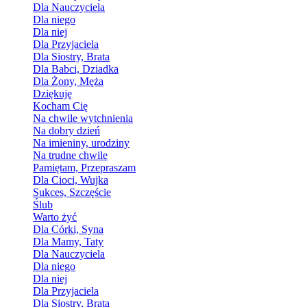
Dla Nauczyciela
Dla niego
Dla niej
Dla Przyjaciela
Dla Siostry, Brata
Dla Babci, Dziadka
Dla Żony, Męża
Dziękuję
Kocham Cię
Na chwile wytchnienia
Na dobry dzień
Na imieniny, urodziny
Na trudne chwile
Pamiętam, Przepraszam
Dla Cioci, Wujka
Sukces, Szczęście
Ślub
Warto żyć
Dla Córki, Syna
Dla Mamy, Taty
Dla Nauczyciela
Dla niego
Dla niej
Dla Przyjaciela
Dla Siostry, Brata