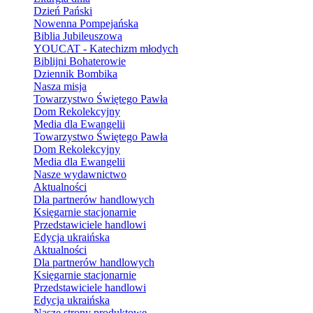
Dzień Pański
Nowenna Pompejańska
Biblia Jubileuszowa
YOUCAT - Katechizm młodych
Biblijni Bohaterowie
Dziennik Bombika
Nasza misja
Towarzystwo Świętego Pawła
Dom Rekolekcyjny
Media dla Ewangelii
Towarzystwo Świętego Pawła
Dom Rekolekcyjny
Media dla Ewangelii
Nasze wydawnictwo
Aktualności
Dla partnerów handlowych
Księgarnie stacjonarnie
Przedstawiciele handlowi
Edycja ukraińska
Aktualności
Dla partnerów handlowych
Księgarnie stacjonarnie
Przedstawiciele handlowi
Edycja ukraińska
Nasze strony produktowe