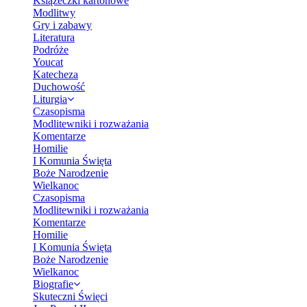
Książeczki kartonowe
Modlitwy
Gry i zabawy
Literatura
Podróże
Youcat
Katecheza
Duchowość
Liturgia
Czasopisma
Modlitewniki i rozważania
Komentarze
Homilie
I Komunia Święta
Boże Narodzenie
Wielkanoc
Czasopisma
Modlitewniki i rozważania
Komentarze
Homilie
I Komunia Święta
Boże Narodzenie
Wielkanoc
Biografie
Skuteczni Święci