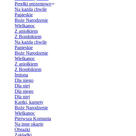
Perełki prezentowe
Na każdą chwilę
Papieskie
Boże Narodzenie
Wielkanoc
Z aniołkiem
Z Bombikiem
Na każdą chwilę
Papieskie
Boże Narodzenie
Wielkanoc
Z aniołkiem
Z Bombikiem
Imiona
Dla niego
Dla niej
Dla niego
Dla niej
Kartki, karnety
Boże Narodzenie
Wielkanoc
Pierwsza Komunia
Na inne okazje
Obrazki
Zakładki