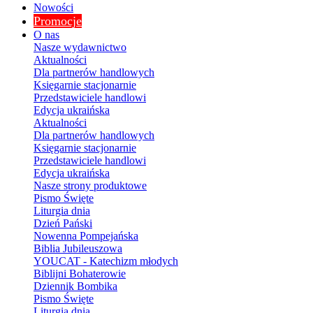
Nowości
Promocje
O nas
Nasze wydawnictwo
Aktualności
Dla partnerów handlowych
Księgarnie stacjonarnie
Przedstawiciele handlowi
Edycja ukraińska
Aktualności
Dla partnerów handlowych
Księgarnie stacjonarnie
Przedstawiciele handlowi
Edycja ukraińska
Nasze strony produktowe
Pismo Święte
Liturgia dnia
Dzień Pański
Nowenna Pompejańska
Biblia Jubileuszowa
YOUCAT - Katechizm młodych
Biblijni Bohaterowie
Dziennik Bombika
Pismo Święte
Liturgia dnia