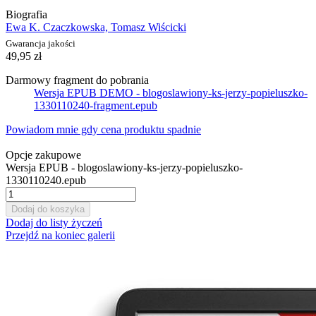
Biografia
Ewa K. Czaczkowska, Tomasz Wiścicki
Gwarancja jakości
49,95 zł
Darmowy fragment do pobrania
Wersja EPUB DEMO - blogoslawiony-ks-jerzy-popieluszko-
1330110240-fragment.epub
Powiadom mnie gdy cena produktu spadnie
Opcje zakupowe
Wersja EPUB - blogoslawiony-ks-jerzy-popieluszko-
1330110240.epub
Dodaj do koszyka
Dodaj do listy życzeń
Przejdź na koniec galerii