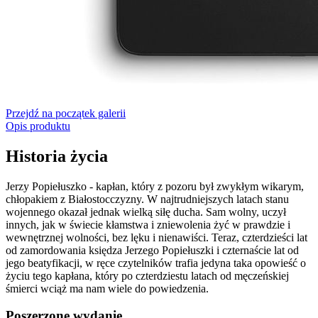
Przejdź na początek galerii
Opis produktu
Historia życia
Jerzy Popiełuszko - kapłan, który z pozoru był zwykłym wikarym,
chłopakiem z Białostocczyzny. W najtrudniejszych latach stanu
wojennego okazał jednak wielką siłę ducha. Sam wolny, uczył
innych, jak w świecie kłamstwa i zniewolenia żyć w prawdzie i
wewnętrznej wolności, bez lęku i nienawiści. Teraz, czterdzieści lat
od zamordowania księdza Jerzego Popiełuszki i czternaście lat od
jego beatyfikacji, w ręce czytelników trafia jedyna taka opowieść o
życiu tego kapłana, który po czterdziestu latach od męczeńskiej
śmierci wciąż ma nam wiele do powiedzenia.
Poszerzone wydanie