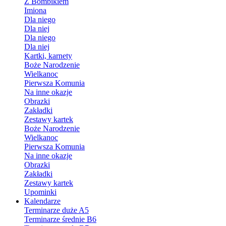
Z Bombikiem
Imiona
Dla niego
Dla niej
Dla niego
Dla niej
Kartki, karnety
Boże Narodzenie
Wielkanoc
Pierwsza Komunia
Na inne okazje
Obrazki
Zakładki
Zestawy kartek
Boże Narodzenie
Wielkanoc
Pierwsza Komunia
Na inne okazje
Obrazki
Zakładki
Zestawy kartek
Upominki
Kalendarze
Terminarze duże A5
Terminarze średnie B6