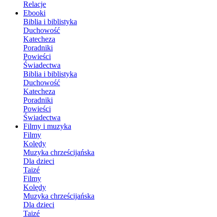
Relacje
Ebooki
Biblia i biblistyka
Duchowość
Katecheza
Poradniki
Powieści
Świadectwa
Biblia i biblistyka
Duchowość
Katecheza
Poradniki
Powieści
Świadectwa
Filmy i muzyka
Filmy
Kolędy
Muzyka chrześcijańska
Dla dzieci
Taizé
Filmy
Kolędy
Muzyka chrześcijańska
Dla dzieci
Taizé