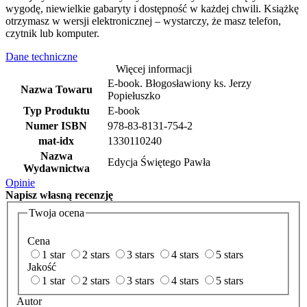
wygodę, niewielkie gabaryty i dostępność w każdej chwili. Książkę
otrzymasz w wersji elektronicznej – wystarczy, że masz telefon,
czytnik lub komputer.
Dane techniczne
Więcej informacji
E-book. Błogosławiony ks. Jerzy
Nazwa Towaru
Popiełuszko
Typ Produktu
E-book
Numer ISBN
978-83-8131-754-2
mat-idx
1330110240
Nazwa
Edycja Świętego Pawła
Wydawnictwa
Opinie
Napisz
własną recenzję
Twoja ocena
Cena
1 star
2 stars
3 stars
4 stars
5 stars
Jakość
1 star
2 stars
3 stars
4 stars
5 stars
Autor