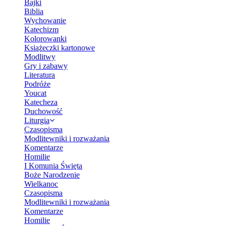
Bajki
Biblia
Wychowanie
Katechizm
Kolorowanki
Książeczki kartonowe
Modlitwy
Gry i zabawy
Literatura
Podróże
Youcat
Katecheza
Duchowość
Liturgia
Czasopisma
Modlitewniki i rozważania
Komentarze
Homilie
I Komunia Święta
Boże Narodzenie
Wielkanoc
Czasopisma
Modlitewniki i rozważania
Komentarze
Homilie