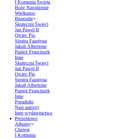
I Komunia Święta
Boże Narodzenie
Wielkanoc
Biografie
Skuteczni Święci
Jan Paweł II
Ojciec Pio
Siostra Faustyna
Jakub Alberione
Papież Franciszek
Inne
Skuteczni Święci
Jan Paweł II
Ojciec Pio
Siostra Faustyna
Jakub Alberione
Papież Franciszek
Inne
Poradniki
Nasi autorzy
Inne wydawnictwa
Prezentowe
Albumy
Chrzest
I Komunia