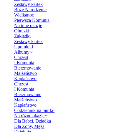
Zestawy kartek
Boże Narodzenie
Wielkanoc
Pierwsza Komunia
Na inne okazje
Obrazki
Zakładki
Zestawy kartek
Upominki
Albumy
Chrzest
I Komunia
Bierzmowanie
Małżeństwo
Kapłaństwo
Chrzest
I Komunia
Bierzmowanie
Małżeństwo
Kapłaństwo
Codziennik na biurko
Na różne okazje
Dla Babci, Dziadka
Dla Żony, Męża
Dziękuję