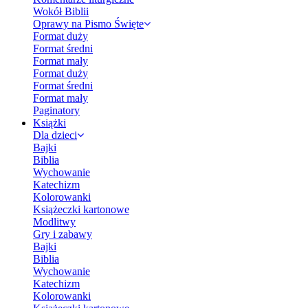
Wokół Biblii
Oprawy na Pismo Święte
Format duży
Format średni
Format mały
Format duży
Format średni
Format mały
Paginatory
Książki
Dla dzieci
Bajki
Biblia
Wychowanie
Katechizm
Kolorowanki
Książeczki kartonowe
Modlitwy
Gry i zabawy
Bajki
Biblia
Wychowanie
Katechizm
Kolorowanki