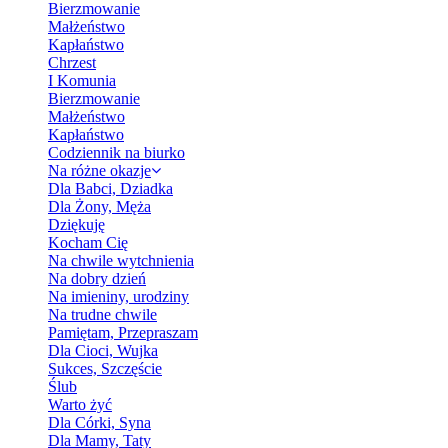
Bierzmowanie
Małżeństwo
Kapłaństwo
Chrzest
I Komunia
Bierzmowanie
Małżeństwo
Kapłaństwo
Codziennik na biurko
Na różne okazje
Dla Babci, Dziadka
Dla Żony, Męża
Dziękuję
Kocham Cię
Na chwile wytchnienia
Na dobry dzień
Na imieniny, urodziny
Na trudne chwile
Pamiętam, Przepraszam
Dla Cioci, Wujka
Sukces, Szczęście
Ślub
Warto żyć
Dla Córki, Syna
Dla Mamy, Taty