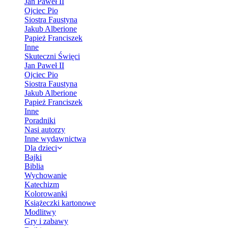
Jan Paweł II
Ojciec Pio
Siostra Faustyna
Jakub Alberione
Papież Franciszek
Inne
Skuteczni Święci
Jan Paweł II
Ojciec Pio
Siostra Faustyna
Jakub Alberione
Papież Franciszek
Inne
Poradniki
Nasi autorzy
Inne wydawnictwa
Dla dzieci
Bajki
Biblia
Wychowanie
Katechizm
Kolorowanki
Książeczki kartonowe
Modlitwy
Gry i zabawy