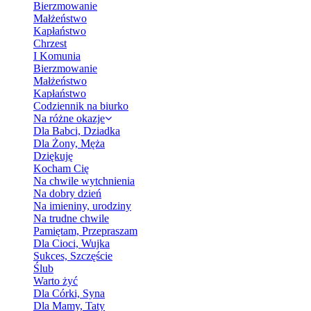
Bierzmowanie
Małżeństwo
Kapłaństwo
Chrzest
I Komunia
Bierzmowanie
Małżeństwo
Kapłaństwo
Codziennik na biurko
Na różne okazje
Dla Babci, Dziadka
Dla Żony, Męża
Dziękuję
Kocham Cię
Na chwile wytchnienia
Na dobry dzień
Na imieniny, urodziny
Na trudne chwile
Pamiętam, Przepraszam
Dla Cioci, Wujka
Sukces, Szczęście
Ślub
Warto żyć
Dla Córki, Syna
Dla Mamy, Taty