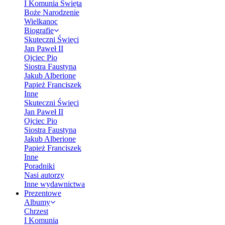
I Komunia Święta
Boże Narodzenie
Wielkanoc
Biografie
Skuteczni Święci
Jan Paweł II
Ojciec Pio
Siostra Faustyna
Jakub Alberione
Papież Franciszek
Inne
Skuteczni Święci
Jan Paweł II
Ojciec Pio
Siostra Faustyna
Jakub Alberione
Papież Franciszek
Inne
Poradniki
Nasi autorzy
Inne wydawnictwa
Prezentowe
Albumy
Chrzest
I Komunia