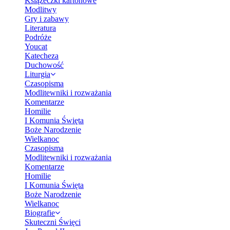
Książeczki kartonowe
Modlitwy
Gry i zabawy
Literatura
Podróże
Youcat
Katecheza
Duchowość
Liturgia
Czasopisma
Modlitewniki i rozważania
Komentarze
Homilie
I Komunia Święta
Boże Narodzenie
Wielkanoc
Czasopisma
Modlitewniki i rozważania
Komentarze
Homilie
I Komunia Święta
Boże Narodzenie
Wielkanoc
Biografie
Skuteczni Święci