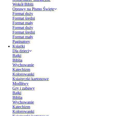
Wokół Biblii
Oprawy na Pismo Święte
Format duży
Format średni
Format mały
Format duży
Format średni
Format mały
Paginatory
Książki
Dla dzieci
Bajki
Biblia
Wychowanie
Katechizm
Kolorowanki
Książeczki kartonowe
Modlitwy
Gry i zabawy
Bajki
Biblia
Wychowanie
Katechizm
Kolorowanki