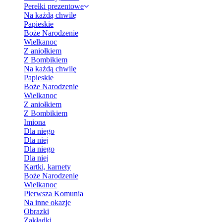
Perełki prezentowe
Na każdą chwilę
Papieskie
Boże Narodzenie
Wielkanoc
Z aniołkiem
Z Bombikiem
Na każdą chwilę
Papieskie
Boże Narodzenie
Wielkanoc
Z aniołkiem
Z Bombikiem
Imiona
Dla niego
Dla niej
Dla niego
Dla niej
Kartki, karnety
Boże Narodzenie
Wielkanoc
Pierwsza Komunia
Na inne okazje
Obrazki
Zakładki