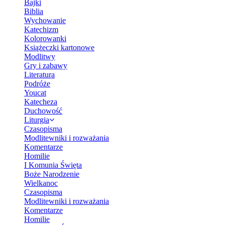
Bajki
Biblia
Wychowanie
Katechizm
Kolorowanki
Książeczki kartonowe
Modlitwy
Gry i zabawy
Literatura
Podróże
Youcat
Katecheza
Duchowość
Liturgia
Czasopisma
Modlitewniki i rozważania
Komentarze
Homilie
I Komunia Święta
Boże Narodzenie
Wielkanoc
Czasopisma
Modlitewniki i rozważania
Komentarze
Homilie