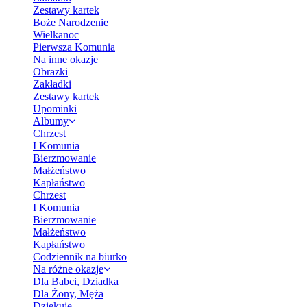
Zestawy kartek
Boże Narodzenie
Wielkanoc
Pierwsza Komunia
Na inne okazje
Obrazki
Zakładki
Zestawy kartek
Upominki
Albumy
Chrzest
I Komunia
Bierzmowanie
Małżeństwo
Kapłaństwo
Chrzest
I Komunia
Bierzmowanie
Małżeństwo
Kapłaństwo
Codziennik na biurko
Na różne okazje
Dla Babci, Dziadka
Dla Żony, Męża
Dziękuję