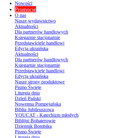
Nowości
Promocje
O nas
Nasze wydawnictwo
Aktualności
Dla partnerów handlowych
Księgarnie stacjonarnie
Przedstawiciele handlowi
Edycja ukraińska
Aktualności
Dla partnerów handlowych
Księgarnie stacjonarnie
Przedstawiciele handlowi
Edycja ukraińska
Nasze strony produktowe
Pismo Święte
Liturgia dnia
Dzień Pański
Nowenna Pompejańska
Biblia Jubileuszowa
YOUCAT - Katechizm młodych
Biblijni Bohaterowie
Dziennik Bombika
Pismo Święte
Liturgia dnia