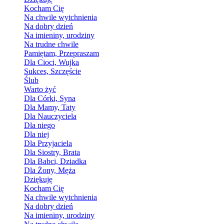
Kocham Cię
Na chwile wytchnienia
Na dobry dzień
Na imieniny, urodziny
Na trudne chwile
Pamiętam, Przepraszam
Dla Cioci, Wujka
Sukces, Szczęście
Ślub
Warto żyć
Dla Córki, Syna
Dla Mamy, Taty
Dla Nauczyciela
Dla niego
Dla niej
Dla Przyjaciela
Dla Siostry, Brata
Dla Babci, Dziadka
Dla Żony, Męża
Dziękuję
Kocham Cię
Na chwile wytchnienia
Na dobry dzień
Na imieniny, urodziny