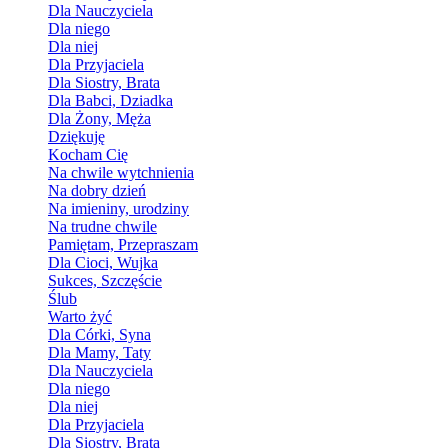
Dla Nauczyciela
Dla niego
Dla niej
Dla Przyjaciela
Dla Siostry, Brata
Dla Babci, Dziadka
Dla Żony, Męża
Dziękuję
Kocham Cię
Na chwile wytchnienia
Na dobry dzień
Na imieniny, urodziny
Na trudne chwile
Pamiętam, Przepraszam
Dla Cioci, Wujka
Sukces, Szczęście
Ślub
Warto żyć
Dla Córki, Syna
Dla Mamy, Taty
Dla Nauczyciela
Dla niego
Dla niej
Dla Przyjaciela
Dla Siostry, Brata