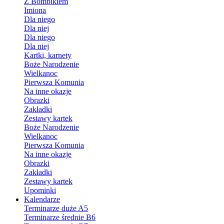
Z Bombikiem
Imiona
Dla niego
Dla niej
Dla niego
Dla niej
Kartki, karnety
Boże Narodzenie
Wielkanoc
Pierwsza Komunia
Na inne okazje
Obrazki
Zakładki
Zestawy kartek
Boże Narodzenie
Wielkanoc
Pierwsza Komunia
Na inne okazje
Obrazki
Zakładki
Zestawy kartek
Upominki
Kalendarze
Terminarze duże A5
Terminarze średnie B6