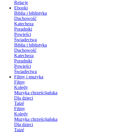
Relacje
Ebooki
Biblia i biblistyka
Duchowość
Katecheza
Poradniki
Powieści
Świadectwa
Biblia i biblistyka
Duchowość
Katecheza
Poradniki
Powieści
Świadectwa
Filmy i muzyka
Filmy
Kolędy
Muzyka chrześcijańska
Dla dzieci
Taizé
Filmy
Kolędy
Muzyka chrześcijańska
Dla dzieci
Taizé