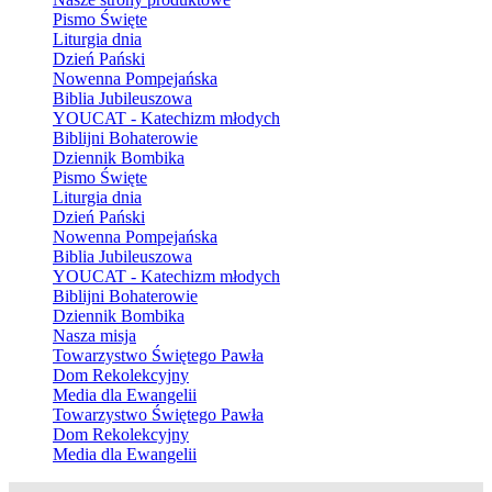
Pismo Święte
Liturgia dnia
Dzień Pański
Nowenna Pompejańska
Biblia Jubileuszowa
YOUCAT - Katechizm młodych
Biblijni Bohaterowie
Dziennik Bombika
Pismo Święte
Liturgia dnia
Dzień Pański
Nowenna Pompejańska
Biblia Jubileuszowa
YOUCAT - Katechizm młodych
Biblijni Bohaterowie
Dziennik Bombika
Nasza misja
Towarzystwo Świętego Pawła
Dom Rekolekcyjny
Media dla Ewangelii
Towarzystwo Świętego Pawła
Dom Rekolekcyjny
Media dla Ewangelii