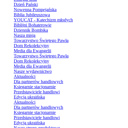
Dzień Pański
Nowenna Pompejańska
Biblia Jubileuszowa
YOUCAT - Katechizm młodych
Biblijni Bohaterowie
Dziennik Bombika
Nasza misja
Towarzystwo Świętego Pawła
Dom Rekolekcyjny
Media dla Ewangelii
Towarzystwo Świętego Pawła
Dom Rekolekcyjny
Media dla Ewangelii
Nasze wydawnictwo
Aktualności
Dla partnerów handlowych
Księgarnie stacjonarnie
Przedstawiciele handlowi
Edycja ukraińska
Aktualności
Dla partnerów handlowych
Księgarnie stacjonarnie
Przedstawiciele handlowi
Edycja ukraińska
Nasze strony produktowe