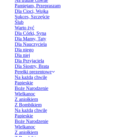
Na trudne chwile
Pamiętam, Przepraszam
Dla Cioci, Wujka
Sukces, Szczęście
Ślub
Warto żyć
Dla Córki, Syna
Dla Mamy, Taty
Dla Nauczyciela
Dla niego
Dla niej
Dla Przyjaciela
Dla Siostry, Brata
Perełki prezentowe
Na każdą chwilę
Papieskie
Boże Narodzenie
Wielkanoc
Z aniołkiem
Z Bombikiem
Na każdą chwilę
Papieskie
Boże Narodzenie
Wielkanoc
Z aniołkiem