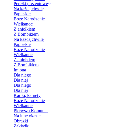
Perełki prezentowe
Na każdą chwilę
Papieskie
Boże Narodzenie
Wielkanoc
Z aniołkiem
Z Bombikiem
Na każdą chwilę
Papieskie
Boże Narodzenie
Wielkanoc
Z aniołkiem
Z Bombikiem
Imiona
Dla niego
Dla niej
Dla niego
Dla niej
Kartki, karnety
Boże Narodzenie
Wielkanoc
Pierwsza Komunia
Na inne okazje
Obrazki
Zakładki