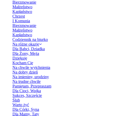
Bierzmowanie
Małżeństwo
Kapłaństwo
Chrzest
I Komunia
Bierzmowanie
Małżeństwo
Kapłaństwo
Codziennik na biurko
Na różne okazje
Dla Babci, Dziadka
Dla Żony, Męża
Dziękuję
Kocham Cię
Na chwile wytchnienia
Na dobry dzień
Na imieniny, urodziny
Na trudne chwile
Pamiętam, Przepraszam
Dla Cioci, Wujka
Sukces, Szczęście
Ślub
Warto żyć
Dla Córki, Syna
Dla Mamy, Taty