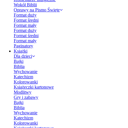
Wokół Biblii
Oprawy na Pismo Święte
Format duży
Format średni
Format mały
Format duży
Format średni
Format mały
Paginatory
Książki
Dla dzieci
Bajki
Biblia
Wychowanie
Katechizm
Kolorowanki
Książeczki kartonowe
Modlitwy
Gry i zabawy
Bajki
Biblia
Wychowanie
Katechizm
Kolorowanki