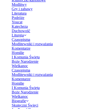
Książeczki kartonowe
Modlitwy
Gry i zabawy
Literatura
Podróże
Youcat
Katecheza
Duchowość
Liturgia
Czasopisma
Modlitewniki i rozważania
Komentarze
Homilie
I Komunia Święta
Boże Narodzenie
Wielkanoc
Czasopisma
Modlitewniki i rozważania
Komentarze
Homilie
I Komunia Święta
Boże Narodzenie
Wielkanoc
Biografie
Skuteczni Święci