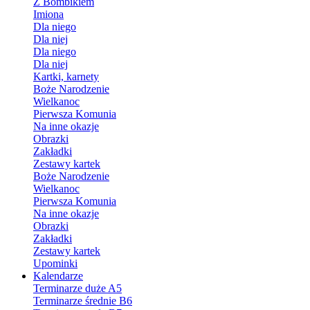
Z Bombikiem
Imiona
Dla niego
Dla niej
Dla niego
Dla niej
Kartki, karnety
Boże Narodzenie
Wielkanoc
Pierwsza Komunia
Na inne okazje
Obrazki
Zakładki
Zestawy kartek
Boże Narodzenie
Wielkanoc
Pierwsza Komunia
Na inne okazje
Obrazki
Zakładki
Zestawy kartek
Upominki
Kalendarze
Terminarze duże A5
Terminarze średnie B6