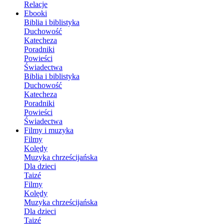
Relacje
Ebooki
Biblia i biblistyka
Duchowość
Katecheza
Poradniki
Powieści
Świadectwa
Biblia i biblistyka
Duchowość
Katecheza
Poradniki
Powieści
Świadectwa
Filmy i muzyka
Filmy
Kolędy
Muzyka chrześcijańska
Dla dzieci
Taizé
Filmy
Kolędy
Muzyka chrześcijańska
Dla dzieci
Taizé