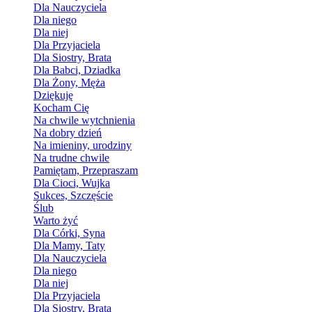
Dla Nauczyciela
Dla niego
Dla niej
Dla Przyjaciela
Dla Siostry, Brata
Dla Babci, Dziadka
Dla Żony, Męża
Dziękuję
Kocham Cię
Na chwile wytchnienia
Na dobry dzień
Na imieniny, urodziny
Na trudne chwile
Pamiętam, Przepraszam
Dla Cioci, Wujka
Sukces, Szczęście
Ślub
Warto żyć
Dla Córki, Syna
Dla Mamy, Taty
Dla Nauczyciela
Dla niego
Dla niej
Dla Przyjaciela
Dla Siostry, Brata