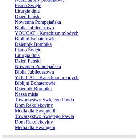
Pismo Święte
Liturgia dnia
Dzień Pański
Nowenna Pompejańska
Biblia Jubileuszowa
YOUCAT - Katechizm młodych
Biblijni Bohaterowie
Dziennik Bombika
Pismo Święte
Liturgia dnia
Dzień Pański
Nowenna Pompejańska
Biblia Jubileuszowa
YOUCAT - Katechizm młodych
Biblijni Bohaterowie
Dziennik Bombika
Nasza misja
Towarzystwo Świętego Pawła
Dom Rekolekcyjny
Media dla Ewangelii
Towarzystwo Świętego Pawła
Dom Rekolekcyjny
Media dla Ewangelii