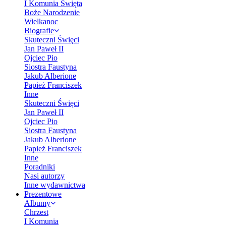
I Komunia Święta
Boże Narodzenie
Wielkanoc
Biografie
Skuteczni Święci
Jan Paweł II
Ojciec Pio
Siostra Faustyna
Jakub Alberione
Papież Franciszek
Inne
Skuteczni Święci
Jan Paweł II
Ojciec Pio
Siostra Faustyna
Jakub Alberione
Papież Franciszek
Inne
Poradniki
Nasi autorzy
Inne wydawnictwa
Prezentowe
Albumy
Chrzest
I Komunia