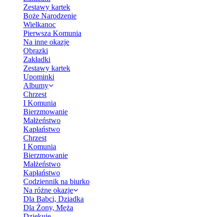
Zestawy kartek
Boże Narodzenie
Wielkanoc
Pierwsza Komunia
Na inne okazje
Obrazki
Zakładki
Zestawy kartek
Upominki
Albumy
Chrzest
I Komunia
Bierzmowanie
Małżeństwo
Kapłaństwo
Chrzest
I Komunia
Bierzmowanie
Małżeństwo
Kapłaństwo
Codziennik na biurko
Na różne okazje
Dla Babci, Dziadka
Dla Żony, Męża
Dziękuję