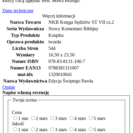
którzy chcą zgłębiać treść Słowa Bożego.
Dane techniczne
Więcej informacji
Nazwa Towaru
NKB Księga Sędziów ST VII cz.2
Seria Wydawnicza
Nowy Komentarz Biblijny
Typ Produktu
Książka
Oprawa produktu
twarda
Liczba Stron
544
Wymiary
16,50 x 23,50
Numer ISBN
978-83-8131-100-7
Numer EAN13
9788381311007
mat-idx
1320010041
Nazwa Wydawnictwa
Edycja Świętego Pawła
Opinie
Napisz
własną recenzję
Twoja ocena
Cena
1 star
2 stars
3 stars
4 stars
5 stars
Jakość
1 star
2 stars
3 stars
4 stars
5 stars