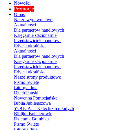
Nowości
Promocje
O nas
Nasze wydawnictwo
Aktualności
Dla partnerów handlowych
Księgarnie stacjonarnie
Przedstawiciele handlowi
Edycja ukraińska
Aktualności
Dla partnerów handlowych
Księgarnie stacjonarnie
Przedstawiciele handlowi
Edycja ukraińska
Nasze strony produktowe
Pismo Święte
Liturgia dnia
Dzień Pański
Nowenna Pompejańska
Biblia Jubileuszowa
YOUCAT - Katechizm młodych
Biblijni Bohaterowie
Dziennik Bombika
Pismo Święte
Liturgia dnia