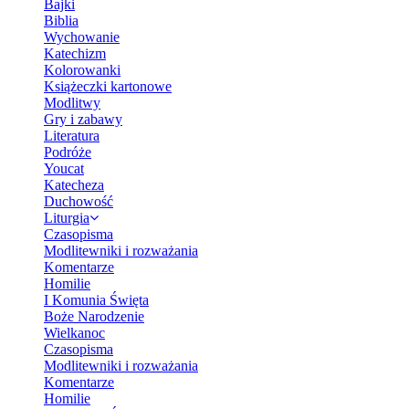
Bajki
Biblia
Wychowanie
Katechizm
Kolorowanki
Książeczki kartonowe
Modlitwy
Gry i zabawy
Literatura
Podróże
Youcat
Katecheza
Duchowość
Liturgia
Czasopisma
Modlitewniki i rozważania
Komentarze
Homilie
I Komunia Święta
Boże Narodzenie
Wielkanoc
Czasopisma
Modlitewniki i rozważania
Komentarze
Homilie