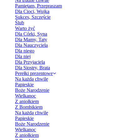
Na trudne chwile
Pamiętam, Przepraszam
Dla Cioci, Wujka
Sukces, Szczęście
Ślub
Warto żyć
Dla Córki, Syna
Dla Mamy, Taty
Dla Nauczyciela
Dla niego
Dla niej
Dla Przyjaciela
Dla Siostry, Brata
Perełki prezentowe
Na każdą chwilę
Papieskie
Boże Narodzenie
Wielkanoc
Z aniołkiem
Z Bombikiem
Na każdą chwilę
Papieskie
Boże Narodzenie
Wielkanoc
Z aniołkiem