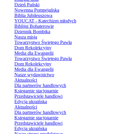
Dzień Pański
Nowenna Pompejańska
Biblia Jubileuszowa
YOUCAT - Katechizm młodych
Biblijni Bohaterowie
Dziennik Bombika
Nasza misja
Towarzystwo Świętego Pawła
Dom Rekolekcyjny
Media dla Ewangelii
Towarzystwo Świętego Pawła
Dom Rekolekcyjny
Media dla Ewangelii
Nasze wydawnictwo
Aktualności
Dla partnerów handlowych
Księgarnie stacjonarnie
Przedstawiciele handlowi
Edycja ukraińska
Aktualności
Dla partnerów handlowych
Księgarnie stacjonarnie
Przedstawiciele handlowi
Edycja ukraińska
Nasze strony produktowe