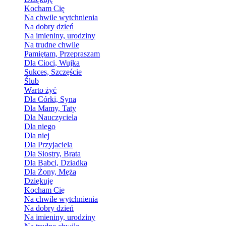
Kocham Cię
Na chwile wytchnienia
Na dobry dzień
Na imieniny, urodziny
Na trudne chwile
Pamiętam, Przepraszam
Dla Cioci, Wujka
Sukces, Szczęście
Ślub
Warto żyć
Dla Córki, Syna
Dla Mamy, Taty
Dla Nauczyciela
Dla niego
Dla niej
Dla Przyjaciela
Dla Siostry, Brata
Dla Babci, Dziadka
Dla Żony, Męża
Dziękuję
Kocham Cię
Na chwile wytchnienia
Na dobry dzień
Na imieniny, urodziny