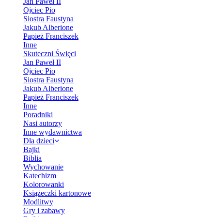
Jan Paweł II
Ojciec Pio
Siostra Faustyna
Jakub Alberione
Papież Franciszek
Inne
Skuteczni Święci
Jan Paweł II
Ojciec Pio
Siostra Faustyna
Jakub Alberione
Papież Franciszek
Inne
Poradniki
Nasi autorzy
Inne wydawnictwa
Dla dzieci
Bajki
Biblia
Wychowanie
Katechizm
Kolorowanki
Książeczki kartonowe
Modlitwy
Gry i zabawy