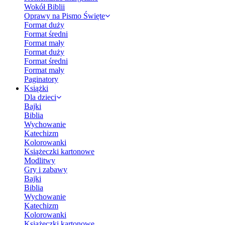
Wokół Biblii
Oprawy na Pismo Święte
Format duży
Format średni
Format mały
Format duży
Format średni
Format mały
Paginatory
Książki
Dla dzieci
Bajki
Biblia
Wychowanie
Katechizm
Kolorowanki
Książeczki kartonowe
Modlitwy
Gry i zabawy
Bajki
Biblia
Wychowanie
Katechizm
Kolorowanki
Książeczki kartonowe