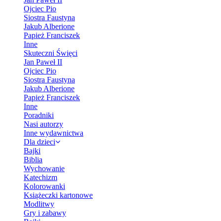
Ojciec Pio
Siostra Faustyna
Jakub Alberione
Papież Franciszek
Inne
Skuteczni Święci
Jan Paweł II
Ojciec Pio
Siostra Faustyna
Jakub Alberione
Papież Franciszek
Inne
Poradniki
Nasi autorzy
Inne wydawnictwa
Dla dzieci
Bajki
Biblia
Wychowanie
Katechizm
Kolorowanki
Książeczki kartonowe
Modlitwy
Gry i zabawy