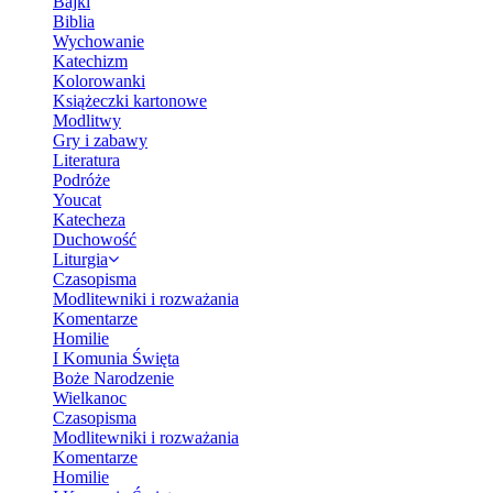
Bajki
Biblia
Wychowanie
Katechizm
Kolorowanki
Książeczki kartonowe
Modlitwy
Gry i zabawy
Literatura
Podróże
Youcat
Katecheza
Duchowość
Liturgia
Czasopisma
Modlitewniki i rozważania
Komentarze
Homilie
I Komunia Święta
Boże Narodzenie
Wielkanoc
Czasopisma
Modlitewniki i rozważania
Komentarze
Homilie