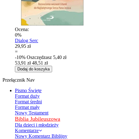
Ocena:
0%
Dialog Serc
29,95 zł
=
-10%
Oszczędzasz
5,40 zł
53,91 zł
48,51 zł
Dodaj do koszyka
Przełącznik Nav
Pismo Święte
Format duży
Format średni
Format mały
Nowy Testament
Biblia Jubileuszowa
Dla dzieci i młodzieży
Komentarze
Nowy Komentarz Biblijny