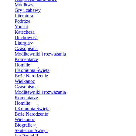
Modlitwy
Gry i zabawy
Literatura
Podróże
Youcat
Katecheza
Duchowość
Liturgia
Czasopisma
Modlitewniki i rozważania
Komentarze
Homilie
I Komunia Święta
Boże Narodzenie
Wielkanoc
Czasopisma
Modlitewniki i rozważania
Komentarze
Homilie
I Komunia Święta
Boże Narodzenie
Wielkanoc
Biografie
Skuteczni Święci
Jan Paweł II